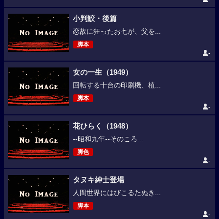
小判鮫・後篇
恋故に狂ったお七が、父を...
脚本
-
女の一生（1949）
回転する十台の印刷機、植...
脚本
-
花ひらく（1948）
--昭和九年--そのころ...
脚色
-
タヌキ紳士登場
人間世界にはびこるたぬき...
脚本
-