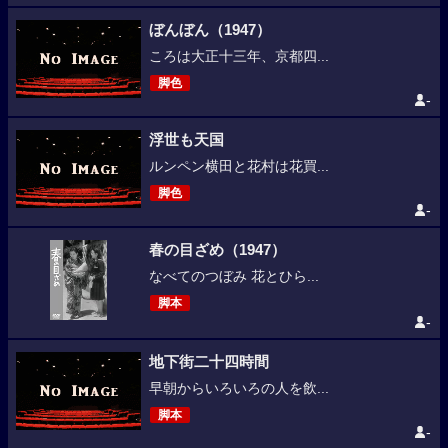
ぼんぼん（1947）
ころは大正十三年、京都四...
脚色
-
浮世も天国
ルンペン横田と花村は花買...
脚色
-
春の目ざめ（1947）
なべてのつぼみ 花とひら...
脚本
-
地下街二十四時間
早朝からいろいろの人を飲...
脚本
-