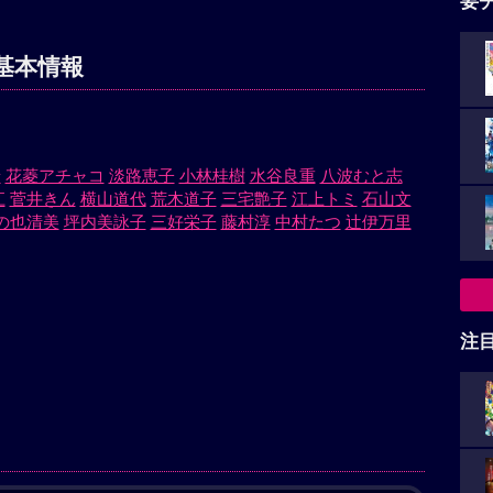
要
分店を再開し、伸吉は姫百合会に土地を譲った。圭太
基本情報
景
花菱アチャコ
淡路恵子
小林桂樹
水谷良重
八波むと志
江
菅井きん
横山道代
荒木道子
三宅艶子
江上トミ
石山文
の也清美
坪内美詠子
三好栄子
藤村淳
中村たつ
辻伊万里
注