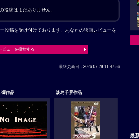
の投稿はまだありません。
ー投稿を受け付けております。あなたの
映画レビュー
を
レビューを投稿する
最終更新日：2026-07-29 11:47:56
久彌作品
淡島千景作品
最