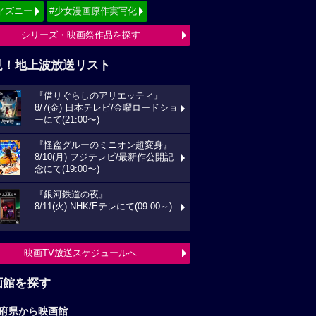
ィズニー
#少女漫画原作実写化
シリーズ・映画祭作品を探す
見！地上波放送リスト
『借りぐらしのアリエッティ』
8/7(金) 日本テレビ/金曜ロードショ
ーにて(21:00〜)
『怪盗グルーのミニオン超変身』
8/10(月) フジテレビ/最新作公開記
念にて(19:00〜)
『銀河鉄道の夜』
8/11(火) NHK/Eテレにて(09:00～)
映画TV放送スケジュールへ
画館を探す
府県から映画館