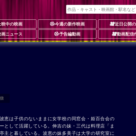
上映中の映画
今週の新作映画
近日公開
映画ニュース
予告編動画
動画配信
信
波恵は子供のないままに女学校の同窓会・姫百合会の
ーとして活躍している。伸吉の妹・三代は料理店「ま
亭主と暮している。波恵の妹多美子は大学の研究室に