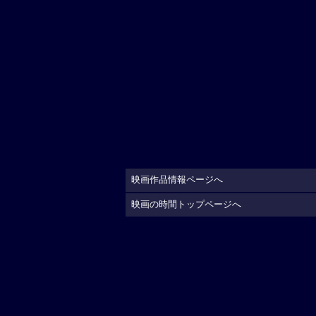
映画作品情報ページへ
映画の時間トップページへ