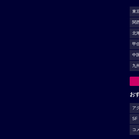
東
関
北
甲
中
九
お
ア
SF
コ