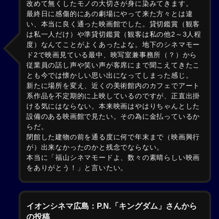
改めて無くしたモノの大切さが身に染みてきます。
最終日に感傷的にあの劇場にやって来た方々とは違
い、本当に良く通った映画館でした。貸切鑑賞（観客
は私一人だけ）や準貸切鑑賞（観客は私の他2～3人程
度）なんてことがよくあったよな。地下のシネマモー
ド2で映画見ている最中、映写室兼事務所（？）から
従業員の話し声や笑い声が客席にまで聞こえてきたこ
とも今では懐かしい思い出になってしまった感じ。
新たに場所を変え、近くの美術館内のカフェでアート
系作品を不定期的に上映しているのですが、正直出掛
ける気にはならない。本来映画はやはりちゃんとした
設備のある映画館で見たい。その為に金払っているか
らだ。
閉館した建物の前を通る度に何で年末まで（映画興行
が）出来なかったのかと残念でならない。
本当に「福山シネマモードよ、数々の素晴らしい映画
をありがとう！」と言いたい。
イオンシネマ広島：P.N.「キングダム」さんから
の投稿