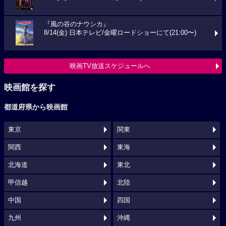
『風の谷のナウシカ』
8/14(金) 日本テレビ/金曜ロードショーにて(21:00〜)
映画TV放送スケジュールへ
映画館を探す
都道府県から映画館
東京
関東
関西
東海
北海道
東北
甲信越
北陸
中国
四国
九州
沖縄