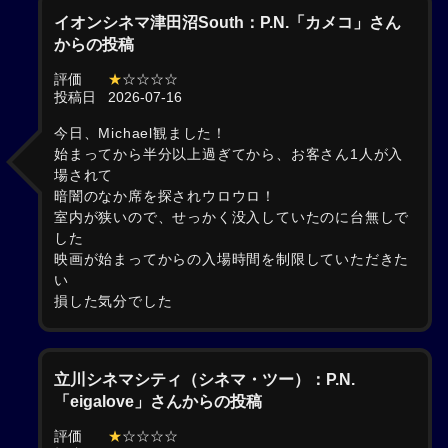
イオンシネマ津田沼South：P.N.「カメコ」さん
からの投稿
評価
★
☆☆☆☆
投稿日
2026-07-16
今日、Michael観ました！
始まってから半分以上過ぎてから、お客さん1人が入
場されて
暗闇のなか席を探されウロウロ！
室内が狭いので、せっかく没入していたのに台無しで
した
映画が始まってからの入場時間を制限していただきた
い
損した気分でした
立川シネマシティ（シネマ・ツー）：P.N.
「eigalove」さんからの投稿
評価
★
☆☆☆☆