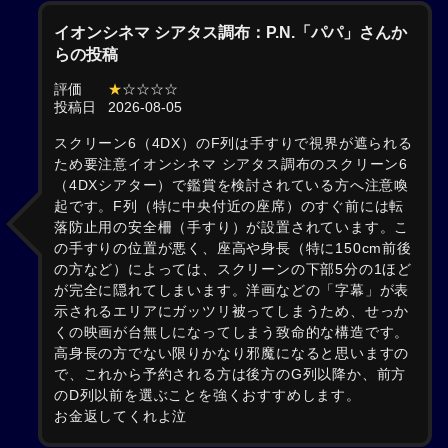
イオンシネマ シアタス調布：P.N.「パパ」さんか
らの投稿
評価
★
☆☆☆☆
投稿日
2026-08-05
スクリーン6（4DX）のF列は手すりで視界が遮られる
ため要注意イオンシネマ シアタス調布のスクリーン6
（4DXシアター）で鑑賞を検討されている方へ注意喚
起です。F列（特に中央付近の座席）のすぐ前には転
落防止用の安全柵（手すり）が設置されています。こ
の手すりの位置が悪く、座高や身長（特に150cm前後
の方など）によっては、スクリーンの下部5分の1ほど
が完全に隠れてしまいます。洋画などの「字幕」が表
示されるエリアにガッツリ被ってしまうため、せっか
くの映画が台無しになってしまう致命的な構造です。
高身長の方でない限りかなり邪魔になると思いますの
で、これから予約される方は後方のG列以降か、前方
のD列以前を選ぶことを強くおすすめします。
お金返してくれよ泣