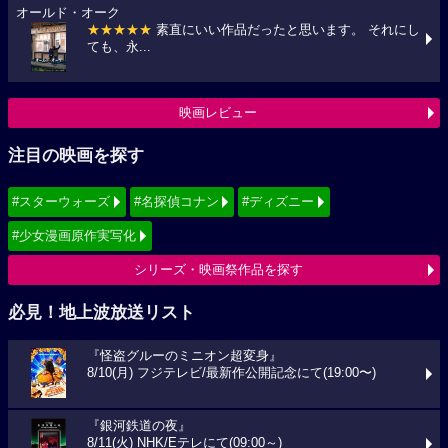
オールド・オーク
★★★★★
素直にいい作品だったと思います。 それにし
ても、永...
映画レビュー
注目の映画を探す
#スターウォーズ
#名探偵コナン
#ディズニー
#少女漫画原作実写化
シリーズ・映画祭作品を探す
必見！地上波放送リスト
『怪盗グルーのミニオン超変身』
8/10(月) フジテレビ/最新作公開記念にて(19:00〜)
『銀河鉄道の夜』
8/11(火) NHK/Eテレにて(09:00～)