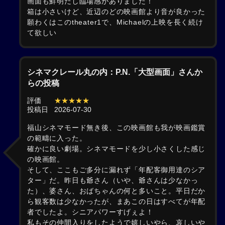
画面も鮮明だし臨場感がありました！
箱は小さいけど、近辺のどの映画館より音が良かった
願わくはこのtheater1で、Michaelの上映を長く続け
て欲しい
シネマクレール丸の内：P.N.「大型画面」さんか
らの投稿
評価
★★★★★
投稿日
2026-07-30
福山シネマモード無き後、この映画館も我が映画鑑賞
の範疇に入った。
確かに良い劇場。シネマモードを少し小さくした感じ
の映画館。
そして、ここもご多分に漏れず「年配客御用達のシア
ター」だ。昨日も爺さん（いや、爺さんは少なかっ
た）、婆さん、おばちゃんの何と多いこと。平日だか
ら観客数は少なかったが、まあこの日はすべてが年配
者でしたよ。シニアパワーすげぇよ！
私もその仲間入りをしたようで嬉しいやら、哀しいや