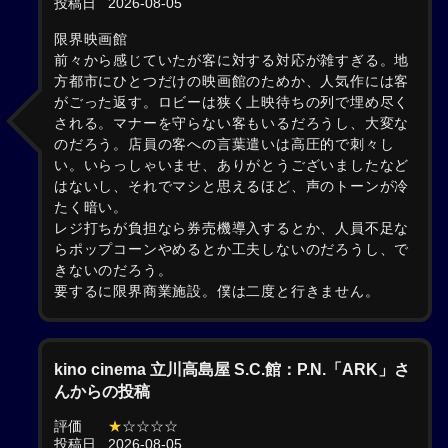
投稿日
2026-08-05
限界映画館
前々から感じていたが客に対する対応が雑すぎる。地
方都市にひとつだけの映画館のためか、人気作には客
がごった返す。ロビーは狭く上映待ちの列で埋め尽く
される。マナーを守らない客もいるだろうし、大変な
のだろう。店員の客への言葉遣いは高圧的で刺々し
い。いらっしゃいませ、ありがとうございましたなど
はないし、それでマシと思えるほど、声のトーンが冷
たく暗い。
レジ打ちが負担なら券売機導入するとか、人員不足な
らポップコーンやめるとか工夫しないのだろうし、で
きないのだろう。
要するに限界商業施設。僕は二度と行きません。
kino cinema 立川高島屋 S.C.館：P.N.「ARK」さ
んからの投稿
評価
★
☆☆☆☆
投稿日
2026-08-05