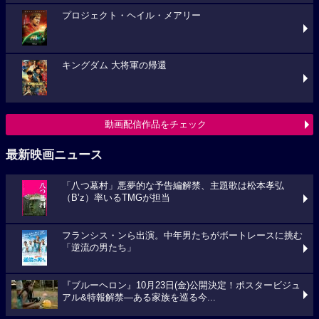
プロジェクト・ヘイル・メアリー
キングダム 大将軍の帰還
動画配信作品をチェック
最新映画ニュース
「八つ墓村」悪夢的な予告編解禁、主題歌は松本孝弘
（B’z）率いるTMGが担当
フランシス・ンら出演。中年男たちがボートレースに挑む
「逆流の男たち」
『ブルーヘロン』10月23日(金)公開決定！ポスタービジュ
アル&特報解禁―ある家族を巡る今...