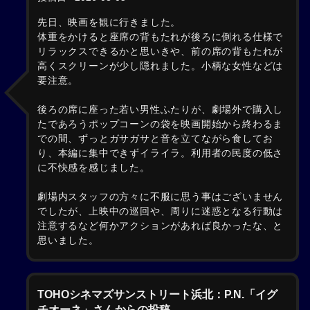
先日、映画を観に行きました。
体重をかけると座席の背もたれが後ろに倒れる仕様で
リラックスできるかと思いきや、前の席の背もたれが
高くスクリーンが少し隠れました。小柄な女性などは
要注意。
後ろの席に座った若い男性ふたりが、劇場外で購入し
たであろうポップコーンの袋を映画開始から終わるま
での間、ずっとガサガサと音を立てながら食してお
り、本編に集中できずイライラ。利用者の民度の低さ
に不快感を感じました。
劇場内スタッフの方々に不服に思う事はございません
でしたが、上映中の巡回や、周りに迷惑となる行動は
注意するなど何かアクションがあれば良かったな、と
思いました。
TOHOシネマズサンストリート浜北：P.N.「イグ
チオーネ」さんからの投稿