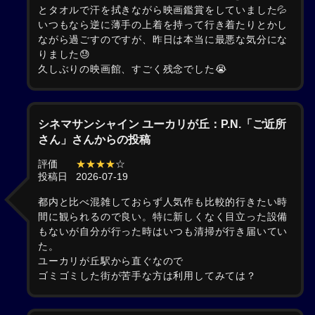
とタオルで汗を拭きながら映画鑑賞をしていました💦
いつもなら逆に薄手の上着を持って行き着たりとかし
ながら過ごすのですが、昨日は本当に最悪な気分にな
りました😓
久しぶりの映画館、すごく残念でした😭
シネマサンシャイン ユーカリが丘：P.N.「ご近所
さん」さんからの投稿
評価
★★★★
☆
投稿日
2026-07-19
都内と比べ混雑しておらず人気作も比較的行きたい時
間に観られるので良い。特に新しくなく目立った設備
もないが自分が行った時はいつも清掃が行き届いてい
た。
ユーカリが丘駅から直ぐなので
ゴミゴミした街が苦手な方は利用してみては？