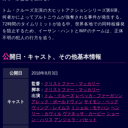
トム・クルーズ主演の大ヒットアクションシリーズ第6弾。
何者かによってプルトニウムが強奪される事件が発生する。
72時間のタイムリミットが迫る中、世界各地での同時核爆発
を阻止するため、イーサン・ハントとIMFのチームは、正体
不明の犯人の行方を追う。
公
開日・キャスト、その他基本情報
公開日
2018年8月3日
監督
：
クリストファー・マッカリー
脚本
：
クリストファー・マッカリー
出演
：
トム・クルーズ
レベッカ・ファーガソン
キャスト
アレック・ボールドウィン
サイモン・ペッグ
ヴィング・レイムス
ミシェル・モナハン
ヘン
リー・カヴィル
ヴァネッサ・カービー
ショー
ン・ハリス
アンジェラ・バセット