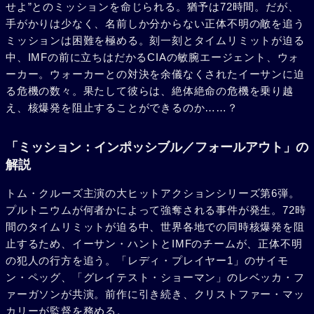
せよ”とのミッションを命じられる。猶予は72時間。だが、
手がかりは少なく、名前しか分からない正体不明の敵を追う
ミッションは困難を極める。刻一刻とタイムリミットが迫る
中、IMFの前に立ちはだかるCIAの敏腕エージェント、ウォ
ーカー。ウォーカーとの対決を余儀なくされたイーサンに迫
る危機の数々。果たして彼らは、絶体絶命の危機を乗り越
え、核爆発を阻止することができるのか……？
「ミッション：インポッシブル／フォールアウト」の
解説
トム・クルーズ主演の大ヒットアクションシリーズ第6弾。
プルトニウムが何者かによって強奪される事件が発生。72時
間のタイムリミットが迫る中、世界各地での同時核爆発を阻
止するため、イーサン・ハントとIMFのチームが、正体不明
の犯人の行方を追う。「レディ・プレイヤー1」のサイモ
ン・ペッグ、「グレイテスト・ショーマン」のレベッカ・フ
ァーガソンが共演。前作に引き続き、クリストファー・マッ
カリーが監督を務める。