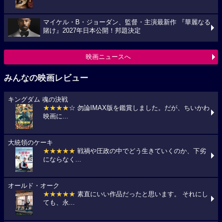
マイケル・B・ジョーダン、監督・主演最新作 『華麗なる
賭け』2027年日本公開！邦題決定
映画ニュースへ
みんなの映画レビュー
キングダム 魂の決戦
★★★★
☆ 勿論IMAX版を鑑賞しました。だが、ちいかわ
映画に...
大統領のケーキ
★★★★★
戦禍や圧政の中でどう生きていくのか、下劣
にならなく...
オールド・オーク
★★★★★
素直にいい作品だったと思います。 それにし
ても、永...