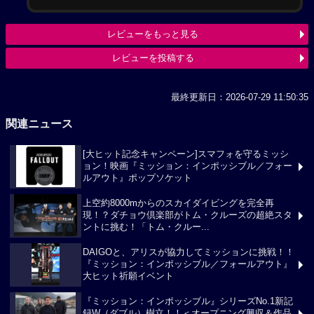
レビューをもっと見る
レビューを投稿する
最終更新日：2026-07-29 11:50:35
関連ニュース
[大ヒット記念キャンペーン]スマフォを守るミッシ
ョン！映画『ミッション：インポッシブル／フォー
ルアウト』ポップソケット
上空約8000mからのスカイダイビングを完全再
現！？ダチョウ倶楽部がトム・クルーズの超絶スタ
ントに挑む！「トム・クルー...
DAIGOと、アリスが協力してミッションに挑戦！！
『ミッション：インポッシブル／フォールアウト』
大ヒット祈願イベント
『ミッション：インポッシブル』シリーズNo.1新記
録W（ダブル）樹立！！＜オープニング興収＆作品