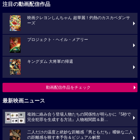
注目の動画配信作品
映画クレヨンしんちゃん 超華麗！灼熱のカスカベダンサ
ーズ
プロジェクト・ヘイル・メアリー
キングダム 大将軍の帰還
動画配信作品をチェック
最新映画ニュース
複雑に絡み合う登場人物たちの関係性が明らかに『5秒で
完全犯罪を生成する方法』人物相関図＆新...
二人だけの温度と絶妙な距離感『男ともだち』曖昧な二人
の距離感を映す本予告＆ビジュアル解禁