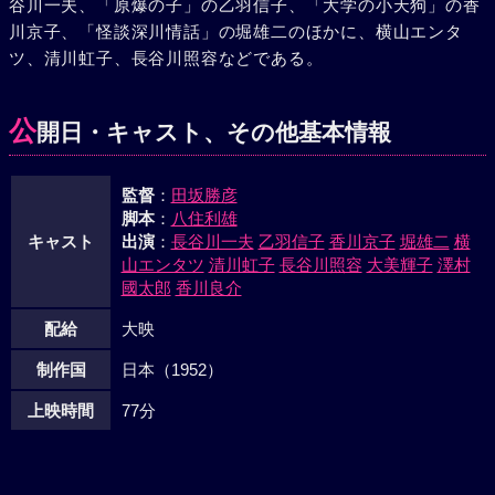
谷川一夫、「原爆の子」の乙羽信子、「大学の小天狗」の香
った。一度は堅気と決心した勘太郎も、しょせんはやくざに
川京子、「怪談深川情話」の堀雄二のほかに、横山エンタ
おちる運命であった。凶状を持った身を、伊那に心を残しな
ツ、清川虹子、長谷川照容などである。
がら、去って行くのであった。
公
開日・キャスト、その他基本情報
監督
：
田坂勝彦
脚本
：
八住利雄
キャスト
出演
：
長谷川一夫
乙羽信子
香川京子
堀雄二
横
山エンタツ
清川虹子
長谷川照容
大美輝子
澤村
國太郎
香川良介
配給
大映
制作国
日本（1952）
上映時間
77分