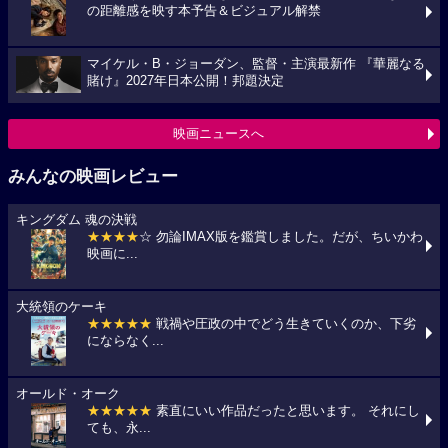
の距離感を映す本予告＆ビジュアル解禁
マイケル・B・ジョーダン、監督・主演最新作 『華麗なる
賭け』2027年日本公開！邦題決定
映画ニュースへ
みんなの映画レビュー
キングダム 魂の決戦
★★★★
☆ 勿論IMAX版を鑑賞しました。だが、ちいかわ
映画に...
大統領のケーキ
★★★★★
戦禍や圧政の中でどう生きていくのか、下劣
にならなく...
オールド・オーク
★★★★★
素直にいい作品だったと思います。 それにし
ても、永...