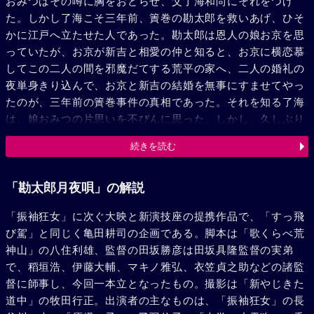
おみつはその噂に胸をおどらせ、父了海和尚にそれをつげ
た。しかし了海こそ三年前、簀巻の勘太郎を救いあげ、ひそ
かに江戸へ立たせた人であった。勘太郎は恩人の娘お京を思
っていたが、お京が新吉と相愛の仲と知ると、お京に横恋慕
してこの二人の間を邪魔だてする荒平の家へ、二人の婚礼の
夜単身きり込んで、お京と新吉の結婚を無事にすませてやっ
たのが、三年前の簀巻事件の真相であった。それを知る了海
は、娘おみつの片思いを不びんに思った。しかし、久しぶり
に帰って来た勘太郎は、新吉が弱気なためバクチに手を出し
続きを読む
て家屋敷まで抵当にして荒平から金を借りたり、その急場を
のがれるため偽天狗組の強盗団に加わっていることなどを知
って身は荒平一家につけ狙われながらも、新吉のため金を作
「勘太郎月夜唄」の解説
ってやることを約した。が、新吉は、お京と勘太郎の仲を疑
「振袖狂女」に次ぐ大映と新演技座の提携作品で、「すっ飛
って勘太郎を荒平に売ったばかりか、おみつが親切心から役
び駕」と同じく亀田耕司の企画である。脚本は「歌くらべ荒
立ててくれた金をバクチですってしまった。新吉の余りの卑
神山」の八住利雄、監督の田坂勝彦は田坂具隆監督の実弟
劣さに、お京の幸福のためにも彼を斬ろうとした勘太郎も、
で、稻垣浩、伊藤大輔、マキノ雅弘、衣笠貞之助などの諸監
お京が尚も深く新吉を愛しているのを眼のあたり見て、二人
督に師事し、今回一本立となったもの。撮影は「新やじきた
の幸福を祈って黙って伊那を立退こうとしたが、折から襲い
道中」の牧田行正。出演者の主なものは、「振袖狂女」の長
かかった荒平一家に怒を爆発させて、斬って斬って斬りまく