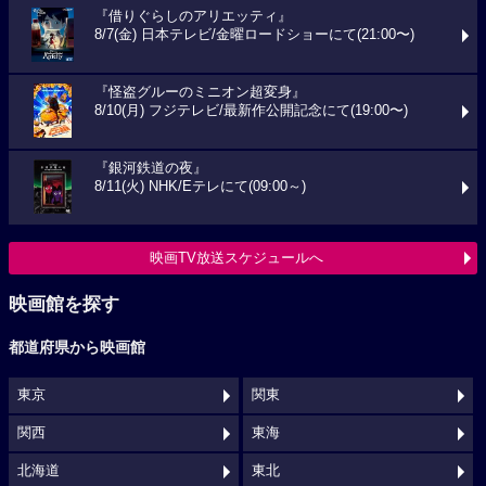
『借りぐらしのアリエッティ』
8/7(金) 日本テレビ/金曜ロードショーにて(21:00〜)
『怪盗グルーのミニオン超変身』
8/10(月) フジテレビ/最新作公開記念にて(19:00〜)
『銀河鉄道の夜』
8/11(火) NHK/Eテレにて(09:00～)
映画TV放送スケジュールへ
映画館を探す
都道府県から映画館
東京
関東
関西
東海
北海道
東北