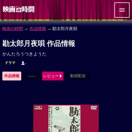
映画の時間
→
作品情報
→ 勘太郎月夜唄
勘太郎月夜唄 作品情報
かんたろうつきようた
ドラマ
-
作品情報
------
レビュー
動画配信