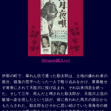
[Amazon購入
]
(PR)
伊那の町で、暴れん坊で通った勘太郎は、土地の嫌われ者の
親分、鐘鬼の荒平へたった一人で殴り込みをかけ、衆募敵せ
ず簀巻にされて天龍川に投げ込まれ、それ以来消息を絶っ
た。そして三年、死んだと噂された勘太郎が、天龍川上流の
飯場へ姿を現したという話が、彼に救われた馬方の源公から
もたらされた。勘太郎をひそかに思い続けていた長海寺の娘