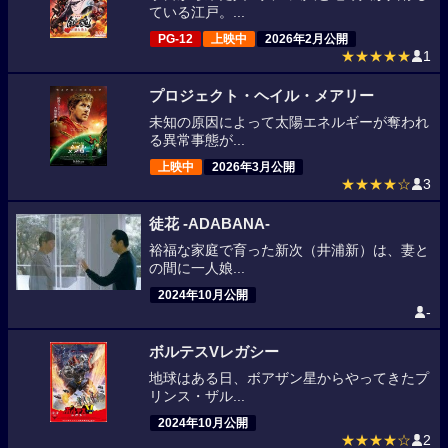
ている江戸。...
PG-12
上映中
2026年2月公開
★★★★★
1
プロジェクト・ヘイル・メアリー
未知の原因によって太陽エネルギーが奪われ
る異常事態が...
上映中
2026年3月公開
★★★★☆
3
徒花 -ADABANA-
裕福な家庭で育った新次（井浦新）は、妻と
の間に一人娘...
2024年10月公開
-
ボルテスVレガシー
地球はある日、ボアザン星からやってきたプ
リンス・ザル...
2024年10月公開
★★★★☆
2