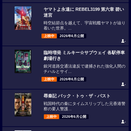
ヤマトよ永遠に REBEL3199 第六章 碧い
迷宮
時空結節点を越えて、宇宙戦艦ヤマトが辿り
着いた世界。...
上映中
2026年6月公開
-
臨時増発 ミルキー☆サブウェイ 各駅停車
劇場行き
銀河道路交通法違反で逮捕された強化人間の
チハルとサイ...
上映中
2026年6月公開
-
尋秦記 バック・トゥ・ザ・パスト
戦国時代の秦にタイムスリップした元香港警
察の要人警護...
上映中
2026年6月公開
-