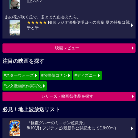
山シネマ...
あの花が咲く丘で、君とまた出会えたら。
★★★★★
NHKラジオ深夜便明日への言葉,夏の特集は戦
争と平...
映画レビュー
注目の映画を探す
#スターウォーズ
#名探偵コナン
#ディズニー
#少女漫画原作実写化
シリーズ・映画祭作品を探す
必見！地上波放送リスト
『怪盗グルーのミニオン超変身』
8/10(月) フジテレビ/最新作公開記念にて(19:00〜)