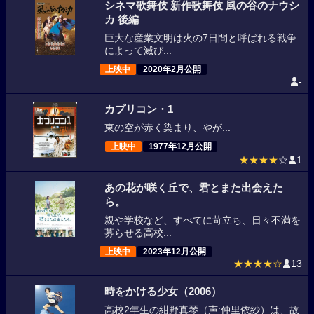
シネマ歌舞伎 新作歌舞伎 風の谷のナウシ
カ 後編
巨大な産業文明は火の7日間と呼ばれる戦争
によって滅び...
上映中
2020年2月公開
-
カプリコン・1
東の空が赤く染まり、やが...
上映中
1977年12月公開
★★★★
☆
1
あの花が咲く丘で、君とまた出会えた
ら。
親や学校など、すべてに苛立ち、日々不満を
募らせる高校...
上映中
2023年12月公開
★★★★☆
13
時をかける少女（2006）
高校2年生の紺野真琴（声:仲里依紗）は、故