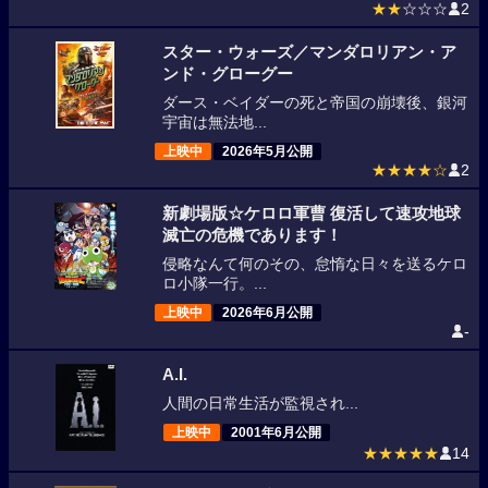
★★
☆☆☆
2
スター・ウォーズ／マンダロリアン・ア
ンド・グローグー
ダース・ベイダーの死と帝国の崩壊後、銀河
宇宙は無法地...
上映中
2026年5月公開
★★★★☆
2
新劇場版☆ケロロ軍曹 復活して速攻地球
滅亡の危機であります！
侵略なんて何のその、怠惰な日々を送るケロ
ロ小隊一行。...
上映中
2026年6月公開
-
A.I.
人間の日常生活が監視され...
上映中
2001年6月公開
★★★★★
14