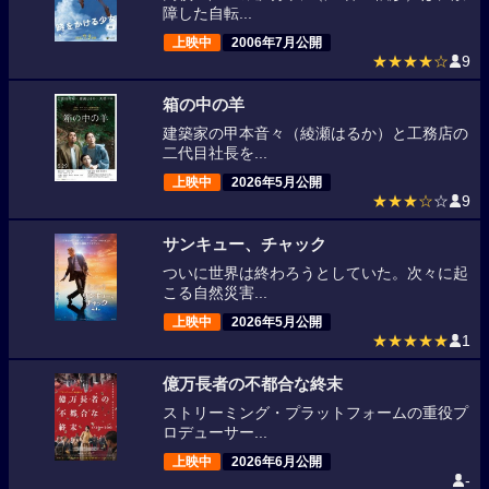
障した自転...
上映中
2006年7月公開
★★★★☆
9
箱の中の羊
建築家の甲本音々（綾瀬はるか）と工務店の
二代目社長を...
上映中
2026年5月公開
★★★☆
☆
9
サンキュー、チャック
ついに世界は終わろうとしていた。次々に起
こる自然災害...
上映中
2026年5月公開
★★★★★
1
億万長者の不都合な終末
ストリーミング・プラットフォームの重役プ
ロデューサー...
上映中
2026年6月公開
-