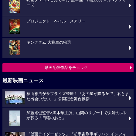
ーズ
プロジェクト・ヘイル・メアリー
キングダム 大将軍の帰還
動画配信作品をチェック
最新映画ニュース
福山雅治がサプライズ登壇！『あの星が降る丘で、君とま
た出会いたい。』公開記念舞台挨拶
加藤拓也監督×黒木華主演。山間のリゾートで夫婦のズレ
が募る「日曜のあと」
『仮面ライダーゼッツ』『超宇宙刑事ギャバン インフィ