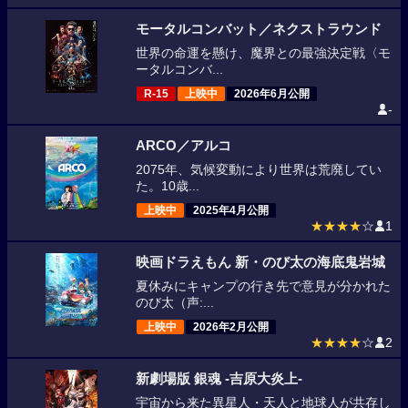
モータルコンバット／ネクストラウンド
世界の命運を懸け、魔界との最強決定戦〈モ
ータルコンバ...
R-15
上映中
2026年6月公開
-
ARCO／アルコ
2075年、気候変動により世界は荒廃してい
た。10歳...
上映中
2025年4月公開
★★★★
☆
1
映画ドラえもん 新・のび太の海底鬼岩城
夏休みにキャンプの行き先で意見が分かれた
のび太（声:...
上映中
2026年2月公開
★★★★
☆
2
新劇場版 銀魂 -吉原大炎上-
宇宙から来た異星人・天人と地球人が共存し