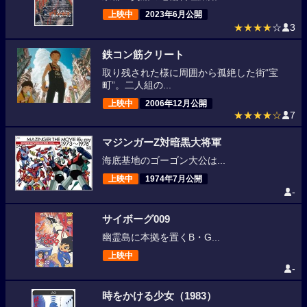
上映中
2023年6月公開
★★★★
☆
3
鉄コン筋クリート
取り残された様に周囲から孤絶した街“宝
町”。二人組の...
上映中
2006年12月公開
★★★★☆
7
マジンガーZ対暗黒大将軍
海底基地のゴーゴン大公は...
上映中
1974年7月公開
-
サイボーグ009
幽霊島に本拠を置くB・G...
上映中
-
時をかける少女（1983）