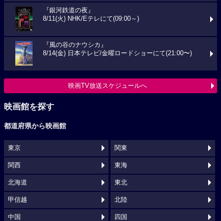
『銀河鉄道の夜』
8/11(火) NHK/Eテレにて(09:00～)
『風の谷のナウシカ』
8/14(金) 日本テレビ/金曜ロードショーにて(21:00〜)
映画TV放送スケジュールへ
映画館を探す
都道府県から映画館
東京
関東
関西
東海
北海道
東北
甲信越
北陸
中国
四国