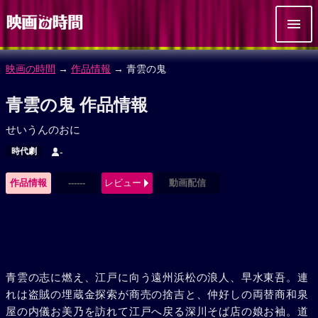
映画の時間
→
作品情報
→ 青雲の鬼
青雲の鬼 作品情報
せいうんのおに
時代劇
-
作品情報
------
レビュー
動画配信
青雲の志に燃え、江戸に向う遠州浜松の浪人、早水東吾。連
れは盗賊の埋蔵金探索が商売の捨吉と、仲好しの両替商和泉
屋の内儀お美乃を訪れて江戸へ戻る深川そば店の娘お袖。道