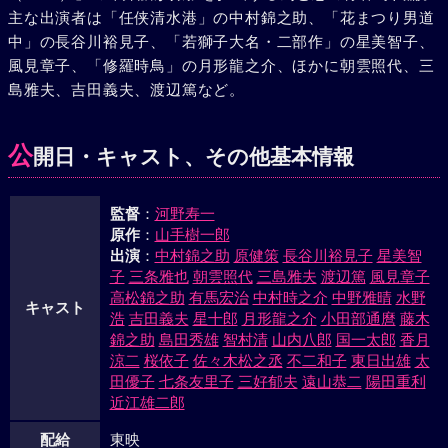
主な出演者は「任侠清水港」の中村錦之助、「花まつり男道
みせて和泉屋の寮に赴き、桜井を倒した上、お美乃を手ごめ
中」の長谷川裕見子、「若獅子大名・二部作」の星美智子、
にしようとした天草屋に迫る。捨吉も老中水野越前守の隠密
風見章子、「修羅時鳥」の月形龍之介、ほかに朝雲照代、三
杉山十三郎の正体を現わす。東吾は越前守が若い頃、腰元若
島雅夫、吉田義夫、渡辺篤など。
江に生ませた子であった。彼の正剣に天草屋も倒れ、東吾は
千鳥と、捨吉はお袖とここに結ばれた。
公
開日・キャスト、その他基本情報
監督
：
河野寿一
原作
：
山手樹一郎
出演
：
中村錦之助
原健策
長谷川裕見子
星美智
子
三条雅也
朝雲照代
三島雅夫
渡辺篤
風見章子
高松錦之助
有馬宏治
中村時之介
中野雅晴
水野
キャスト
浩
吉田義夫
星十郎
月形龍之介
小田部通麿
藤木
錦之助
島田秀雄
智村清
山内八郎
国一太郎
香月
涼二
桜依子
佐々木松之丞
不二和子
東日出雄
太
田優子
七条友里子
三好郁夫
遠山恭二
陽田重利
近江雄二郎
配給
東映