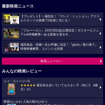
最新映画ニュース
【プレゼント】一蓮托生！『グレイ・ミッション』アクリ
ルスタンドが抽選で5名様に当たる！
『ブルーヘロン』10月23日(金)公開決定！ポスタービジュ
アル&特報解禁―ある家族を巡る今...
堀田真由・高橋一生が声優に決定！『ghost／夜の果て』
特報映像解禁、コメントも到着
映画ニュースへ
みんなの映画レビュー
トイ・ストーリー5
★★★★★
最近街を歩いていても小さい子（特に3、4歳
児）がi...
映画ちいかわ 人魚の島のひみつ