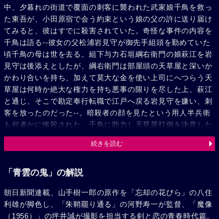
中、夕暮れの街道で覆面の刺客に襲われた武家娘千鳥を救っ
た東吾が、小田原宿で会う約束という娘の父の許に送り届け
てみると、彼はすでに殺害されていた。奇怪な事件の内容を
千鳥は語る--彼女の父松浦岩見守が御先手組頭を勤めていた
頃千鳥の母は世を去る。組下与力石垣綱右衛門の娘萩江を岩
見守は後添えとしたが、綱右衛門は部屋頭の天草屋と深いか
かわり合いを持ち、加えて莫大な金を使い上司にへつらう天
草屋は何時か絶大な権力を持ち悪事の限りを尽した上、萩江
と通じ、そこで勘定奉行転職で江戸へ戻る岩見守を嫌い、刺
客を放ったのだった--。暗殺者の顔を見たという用人半兵衛
も何者かに惨殺された。千鳥に助力し天草屋打倒を決意した
東吾。彼は以前、千鳥を襲った刺客に再度襲撃されるが危く
続きを読む
逃れ、且つその正体を天草屋の部下、剣客桜井浪右衛門と知
る。刺客の眼を逃れ一行は江戸入り。千鳥は、しつこく言寄
る萩江の弟綱次郎を逃れ、お美乃の家に隠れる。だが天草屋
「青雲の鬼」の解説
はお美乃の夫九郎右衛門を人質に十万両を要求。お美乃の難
朝日新聞連載、山手樹一郎の原作を「忘却の花びら」の八住
儀に千鳥は単身、屋敷に戻り天草屋を討とうとしたが綱次郎
利雄が脚色し、「朱鞘罷り通る」の河野寿一が監督、「魔像
に追われ絶体絶命。だが現われた東吾に救われる。自らの所
（1956）」の坪井誠が撮影を担当する剣と恋の青春時代篇。
業を悔いた萩江は自害。決戦を挑んだ東吾は十万両を渡すと