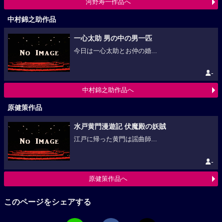
河野寿一作品へ
中村錦之助作品
一心太助 男の中の男一匹
今日は一心太助とお仲の婚...
-
中村錦之助作品へ
原健策作品
水戸黄門漫遊記 伏魔殿の妖賊
江戸に帰った黄門は謡曲師...
-
原健策作品へ
このページをシェアする