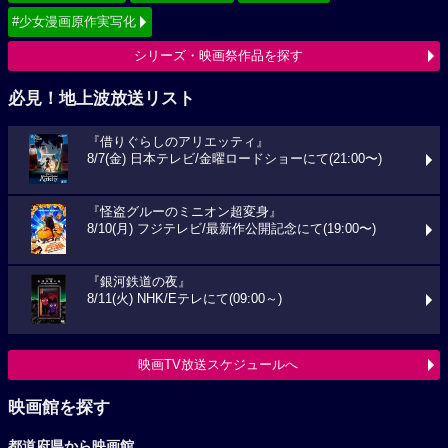
#少女漫画原作実写化
シリーズ・映画祭作品を探す
必見！地上波放送リスト
『借りぐらしのアリエッティ』
8/7(金) 日本テレビ/金曜ロードショーにて(21:00〜)
『怪盗グルーのミニオン超変身』
8/10(月) フジテレビ/最新作公開記念にて(19:00〜)
『銀河鉄道の夜』
8/11(火) NHK/Eテレにて(09:00～)
映画TV放送スケジュールへ
映画館を探す
都道府県から映画館