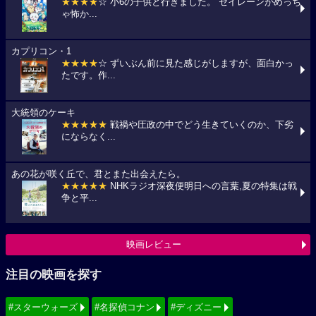
★★★★
☆ 小6の子供と行きました。 セイレーンがめっち
ゃ怖か...
カプリコン・1
★★★★
☆ ずいぶん前に見た感じがしますが、面白かっ
たです。作...
大統領のケーキ
★★★★★
戦禍や圧政の中でどう生きていくのか、下劣
にならなく...
あの花が咲く丘で、君とまた出会えたら。
★★★★★
NHKラジオ深夜便明日への言葉,夏の特集は戦
争と平...
映画レビュー
注目の映画を探す
#スターウォーズ
#名探偵コナン
#ディズニー