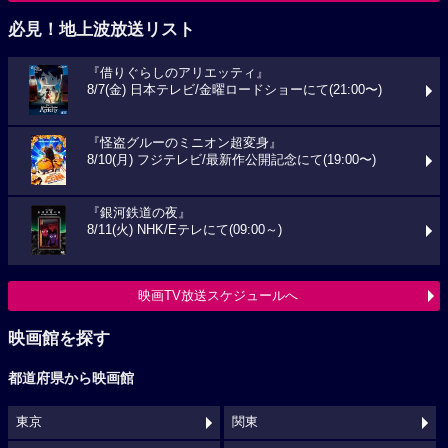
必見！地上波放送リスト
『借りぐらしのアリエッティ』
8/7(金) 日本テレビ/金曜ロードショーにて(21:00〜)
『怪盗グルーのミニオン超変身』
8/10(月) フジテレビ/最新作公開記念にて(19:00〜)
『銀河鉄道の夜』
8/11(火) NHK/Eテレにて(09:00～)
映画TV放送スケジュールへ
映画館を探す
都道府県から映画館
東京
関東