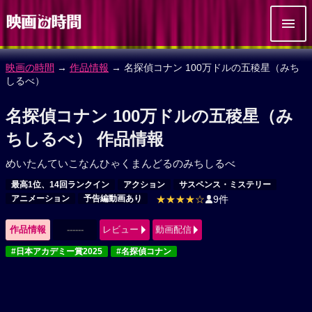
映画の時間
→
作品情報
→ 名探偵コナン 100万ドルの五稜星（みち
しるべ）
名探偵コナン 100万ドルの五稜星（み
ちしるべ） 作品情報
めいたんていこなんひゃくまんどるのみちしるべ
最高1位、14回ランクイン
アクション
サスペンス・ミステリー
アニメーション
予告編動画あり
★★★★☆
9件
作品情報
------
レビュー
動画配信
#日本アカデミー賞2025
#名探偵コナン