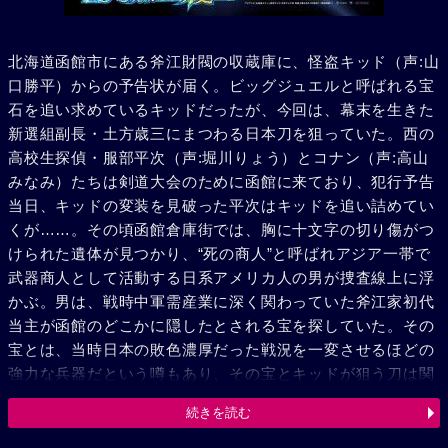
北海道函館市にある斧江財閥の収蔵庫に、怪盗キッド（声:山
口勝平）からの予告状が届く。ビッグジュエルと呼ばれる宝
石を追い求めているキッドだったが、今回は、幕末を生きた
新選組副長・土方歳三にまつわる日本刀を狙っていた。西の
高校生探偵・服部平次（声:堀川りょう）とコナン（声:高山
みなみ）たちは剣道大会のために函館に来ており、犯行予告
当日、キッドの変装を見破った平次はキッドを追い詰めてい
くが……。その頃函館倉庫街では、胸に十文字の切り傷がつ
けられた遺体が見つかり、“死の商人”と呼ばれアジア一帯で
武器商人として活動する日系アメリカ人の男が捜査線上に浮
かぶ。男は、戦時中軍需産業に深く関わっていた斧江家初代
当主が函館のどこかに隠したとされる宝を探していた。その
宝とは、当時日本の敗色濃厚だった戦況を一変させるほどの
強力な兵器だという噂もあり、その宝とキッドが狙う刀は関
係があるようであった。刀を狙うキッドに謎の剣士の影が迫
続きを読む
り……。