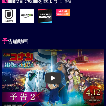
動
画配信で映画を観よう！
[PR]
予
告編動画
Play