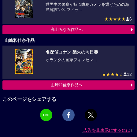
世界中の警察が持つ防犯カメラを繋ぐための海
洋施設“パシフィッ...
★★★★★
6
高山みなみ作品へ
山崎和佳奈作品
名探偵コナン 業火の向日葵
オランダの画家フィンセン...
★★★★☆
12
山崎和佳奈作品へ
このページをシェアする
（
広告を非表示にするには
）