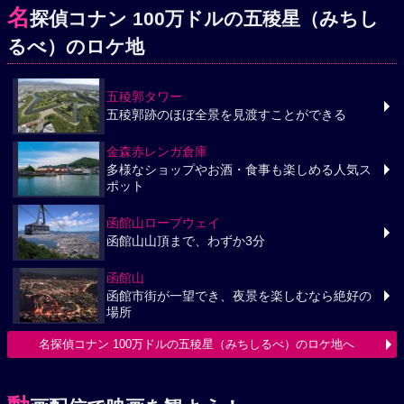
名
探偵コナン 100万ドルの五稜星（みちし
るべ）のロケ地
五稜郭タワー
五稜郭跡のほぼ全景を見渡すことができる
金森赤レンガ倉庫
多様なショップやお酒・食事も楽しめる人気ス
ポット
函館山ロープウェイ
函館山山頂まで、わずか3分
函館山
函館市街が一望でき、夜景を楽しむなら絶好の
場所
名探偵コナン 100万ドルの五稜星（みちしるべ）のロケ地へ