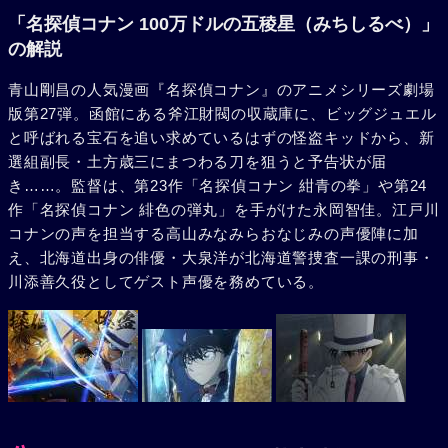
「名探偵コナン 100万ドルの五稜星（みちしるべ）」
の解説
青山剛昌の人気漫画『名探偵コナン』のアニメシリーズ劇場
版第27弾。函館にある斧江財閥の収蔵庫に、ビッグジュエル
と呼ばれる宝石を追い求めているはずの怪盗キッドから、新
選組副長・土方歳三にまつわる刀を狙うと予告状が届
き……。監督は、第23作「名探偵コナン 紺青の拳」や第24
作「名探偵コナン 緋色の弾丸」を手がけた永岡智佳。江戸川
コナンの声を担当する高山みなみらおなじみの声優陣に加
え、北海道出身の俳優・大泉洋が北海道警捜査一課の刑事・
川添善久役としてゲスト声優を務めている。