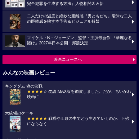
完全犯罪を生成する方法』人物相関図＆新...
二人だけの温度と絶妙な距離感『男ともだち』曖昧な二人
の距離感を映す本予告＆ビジュアル解禁
マイケル・B・ジョーダン、監督・主演最新作 『華麗なる
賭け』2027年日本公開！邦題決定
映画ニュースへ
みんなの映画レビュー
キングダム 魂の決戦
★★★★
☆ 勿論IMAX版を鑑賞しました。だが、ちいかわ
映画に...
大統領のケーキ
★★★★★
戦禍や圧政の中でどう生きていくのか、下劣
にならなく...