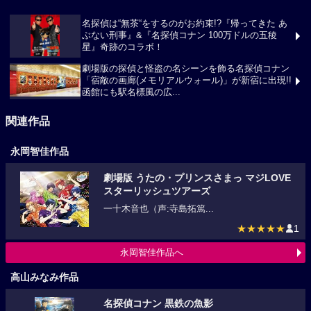
名探偵は“無茶“をするのがお約束!?『帰ってきた あ
ぶない刑事』&『名探偵コナン 100万ドルの五稜
星』奇跡のコラボ！
劇場版の探偵と怪盗の名シーンを飾る名探偵コナン
「宿敵の画廊(メモリアルウォール)」が新宿に出現!!
函館にも駅名標風の広...
関連作品
永岡智佳作品
劇場版 うたの・プリンスさまっ マジLOVE
スターリッシュツアーズ
一十木音也（声:寺島拓篤...
★★★★★
1
永岡智佳作品へ
高山みなみ作品
名探偵コナン 黒鉄の魚影