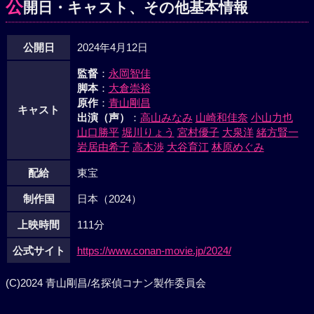
公
開日・キャスト、その他基本情報
公開日
2024年4月12日
監督
：
永岡智佳
脚本
：
大倉崇裕
原作
：
青山剛昌
キャスト
出演（声）
：
高山みなみ
山崎和佳奈
小山力也
山口勝平
堀川りょう
宮村優子
大泉洋
緒方賢一
岩居由希子
高木渉
大谷育江
林原めぐみ
配給
東宝
制作国
日本（2024）
上映時間
111分
公式サイト
https://www.conan-movie.jp/2024/
(C)2024 青山剛昌/名探偵コナン製作委員会