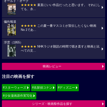
オールド・オーク
★★★★★
素直にいい作品だったと思います。 それにし
ても、永...
偏向報道
★★★★★
この夏一番マスコミが宣伝したくない映画
No.1であ...
浮雲（1955）
★★★★★
NHKラジオ朗読の時間で聴き直すと映画と比
べての文...
映画レビュー
注目の映画を探す
#スターウォーズ
#名探偵コナン
#ディズニー
#少女漫画原作実写化
シリーズ・映画祭作品を探す