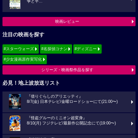
争と平...
映画レビュー
注目の映画を探す
#スターウォーズ
#名探偵コナン
#ディズニー
#少女漫画原作実写化
シリーズ・映画祭作品を探す
必見！地上波放送リスト
『借りぐらしのアリエッティ』
8/7(金) 日本テレビ/金曜ロードショーにて(21:00〜)
『怪盗グルーのミニオン超変身』
8/10(月) フジテレビ/最新作公開記念にて(19:00〜)