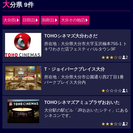
大
分県 9件
大分(5)
日田(1)
別府(1)
大分その他(2)
TOHOシネマズ大分わさだ
所在地：大分県大分市大字玉沢楠本755-1 ト
キワわさだ店フェスティバルタウン3F
★★★☆
☆
2
T・ジョイパークプレイス大分
所在地：大分県大分市公園通り西2丁目1番
パークプレイス大分内
★
☆☆☆☆
1
TOHOシネマズアミュプラザおおいた
大分駅の駅ビル「JRおおいたシティ」にある
シネコンです。
★★★
☆☆
2