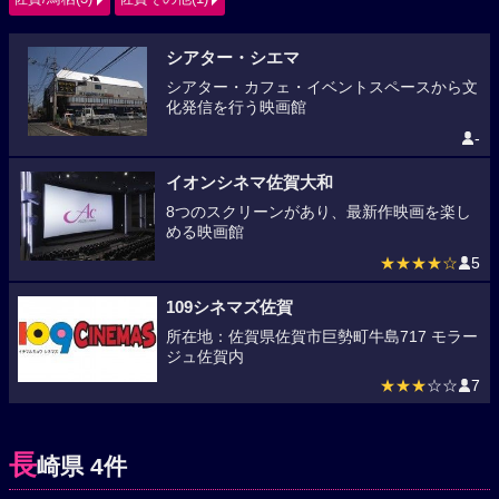
シアター・シエマ
シアター・カフェ・イベントスペースから文
化発信を行う映画館
-
イオンシネマ佐賀大和
8つのスクリーンがあり、最新作映画を楽し
める映画館
★★★★☆
5
109シネマズ佐賀
所在地：佐賀県佐賀市巨勢町牛島717 モラー
ジュ佐賀内
★★★
☆☆
7
長
崎県 4件