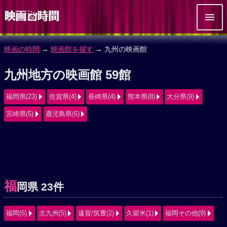
映画の時間
→
映画館を探す
→ 九州の映画館
九州地方の映画館 59館
福岡県(23)
佐賀県(4)
長崎県(4)
熊本県(8)
大分県(9)
宮崎県(5)
鹿児島県(6)
福
岡県 23件
福岡(6)
北九州(5)
遠賀/筑豊(2)
久留米(1)
福岡その他(9)