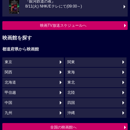
『銀河鉄道の夜』
8/11(火) NHK/Eテレにて(09:00～)
映画TV放送スケジュールへ
映画館を探す
都道府県から映画館
東京
関東
関西
東海
北海道
東北
甲信越
北陸
中国
四国
九州
沖縄
全国の映画館へ