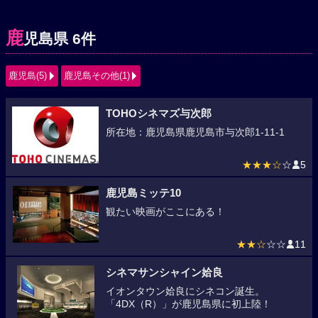
鹿
児島県 6件
鹿児島(5)
鹿児島その他(1)
TOHOシネマズ与次郎
所在地：鹿児島県鹿児島市与次郎1-11-1
★★★☆
☆
5
鹿児島ミッテ10
観たい映画がここにある！
★★☆
☆☆
11
シネマサンシャイン姶良
イオンタウン姶良にシネコン誕生。
「4DX（R）」が鹿児島県に初上陸！