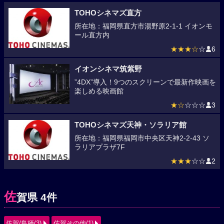
TOHOシネマズ直方
所在地：福岡県直方市湯野原2-1-1 イオンモ
ール直方内
★★★☆
☆
6
イオンシネマ筑紫野
”4DX”導入！9つのスクリーンで最新作映画を
楽しめる映画館
★☆
☆☆☆
3
TOHOシネマズ天神・ソラリア館
所在地：福岡県福岡市中央区天神2-2-43 ソ
ラリアプラザ7F
★★★
☆☆
2
佐
賀県 4件
佐賀/鳥栖(3)
佐賀その他(1)