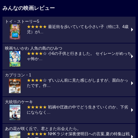
みんなの映画レビュー
トイ・ストーリー5
★★★★★
最近街を歩いていても小さい子（特に3、4歳
児）がi...
映画ちいかわ 人魚の島のひみつ
★★★★
☆ 小6の子供と行きました。 セイレーンがめっち
ゃ怖か...
カプリコン・1
★★★★
☆ ずいぶん前に見た感じがしますが、面白かっ
たです。作...
大統領のケーキ
★★★★★
戦禍や圧政の中でどう生きていくのか、下劣
にならなく...
あの花が咲く丘で、君とまた出会えたら。
★★★★★
NHKラジオ深夜便明日への言葉,夏の特集は戦