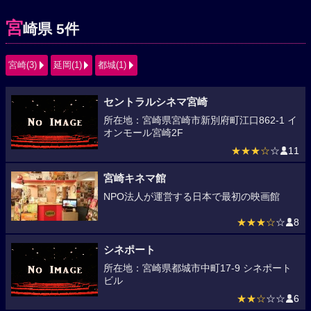
宮
崎県 5件
宮崎(3)
延岡(1)
都城(1)
セントラルシネマ宮崎
所在地：宮崎県宮崎市新別府町江口862-1 イ
オンモール宮崎2F
★★★☆
☆
11
宮崎キネマ館
NPO法人が運営する日本で最初の映画館
★★★☆
☆
8
シネポート
所在地：宮崎県都城市中町17-9 シネポート
ビル
★★☆
☆☆
6