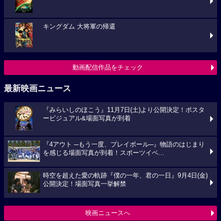
キングダム 大将軍の帰還
動画配信作品をチェック
最新映画ニュース
『みらいしのほこう』11月7日(土)より公開決定！ポスタ
ービジュアル&場面写真が到着
『4アウト ─もう一度、プレイボール─』物語のはじまり
を感じる場面写真が到着！スポーツイベ...
時空を超えた愛の軌跡『僕の一年、君の一日』9月4日(金)
公開決定！場面写真一挙解禁
映画ニュースへ