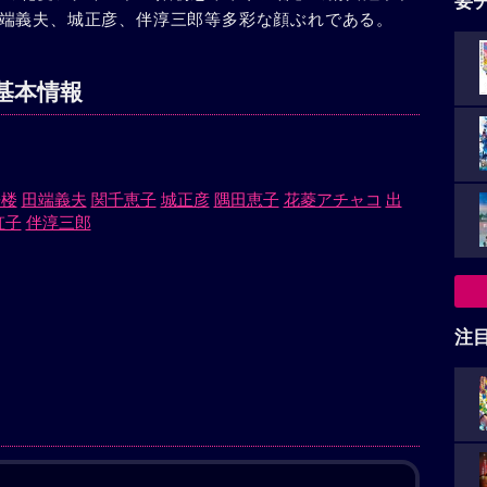
要
端義夫、城正彦、伴淳三郎等多彩な顔ぶれである。
基本情報
語楼
田端義夫
関千恵子
城正彦
隅田恵子
花菱アチャコ
出
虹子
伴淳三郎
注