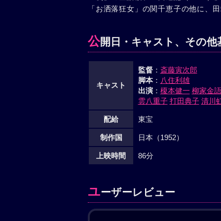
「お洒落狂女」の関千恵子の他に、田
公
開日・キャスト、その他
監督
：
斎藤寅次郎
脚本
：
八住利雄
キャスト
出演
：
榎本健一
柳家金
雲八重子
打田典子
清川
配給
東宝
制作国
日本（1952）
上映時間
86分
ユ
ーザーレビュー