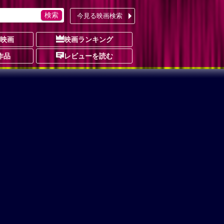
今見る映画検索
の映画
映画ランキング
作品
レビューを読む