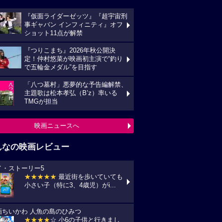
『仮面ライダーゼッツ』『超宇宙刑
事ギャバン インフィニティ』オフ
ショット11点が解禁
『つりこまち』2026年秋公開決
定！仲村悠菜が映画初主演で“釣り
で五輪金メダル”を目指す
「八つ墓村」悪夢的な予告編解禁、
主題歌は松本孝弘（B’z）率いる
TMGが担当
映画ニュースへ
んなの映画レビュー
イ・ストーリー5
★★★★★
最近街を歩いていても
小さい子（特に3、4歳児）がi...
画ちいかわ 人魚の島のひみつ
★★★★
☆ 小6の子供と行きまし