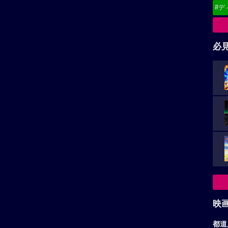
#デ
必
映
都道