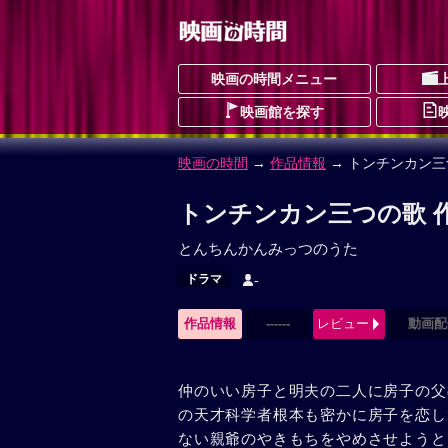
映画の時間メニュー
映画館を探す
映画の時間
→
作品情報
→ トンチンカン三
トンチンカン三つの歌 
とんちんかんみっつのうた
ドラマ
-
作品情報
------
レビュー
動画配
仲のいい房子と明夫の二人に房子の父
の天才科学者根本も密かに房子を恋し
ない親爺のやきもちをやめさせようと