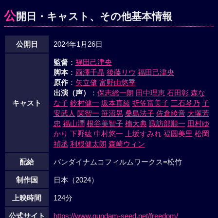
公
開日・キャスト、その他基本情報
公開日
2024年1月26日
監督
：
福田己津央
脚本
：
両澤千晶
後藤リウ
福田己津央
原作
：
矢立肇
富野由悠季
出演（声）
：
保志総一朗
田中理恵
石田彰
森な
キャスト
な子
鈴村健一
坂本真綾
折笠富美子
三石琴乃
子
安武人
関智一
笹沼晃
桑島法子
佐倉綾音
大塚芳
忠
福山潤
根谷美智子
楠大典
諏訪部順一
田村ゆ
かり
下野紘
中村悠一
上坂すみれ
福圓美里
松岡
禎丞
利根健太朗
森崎ウィン
配給
バンダイナムコフィルムワークス=松竹
制作国
日本（2024）
上映時間
124分
公式サイト
https://www.gundam-seed.net/freedom/