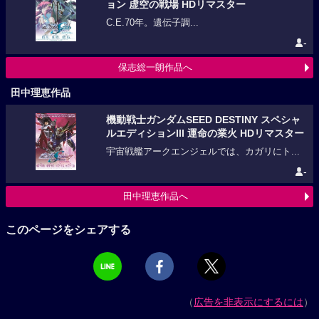
ョン 虚空の戦場 HDリマスター
C.E.70年。遺伝子調...
-
保志総一朗作品へ
田中理恵作品
機動戦士ガンダムSEED DESTINY スペシャ
ルエディションIII 運命の業火 HDリマスター
宇宙戦艦アークエンジェルでは、カガリにト...
-
田中理恵作品へ
このページをシェアする
（
広告を非表示にするには
）