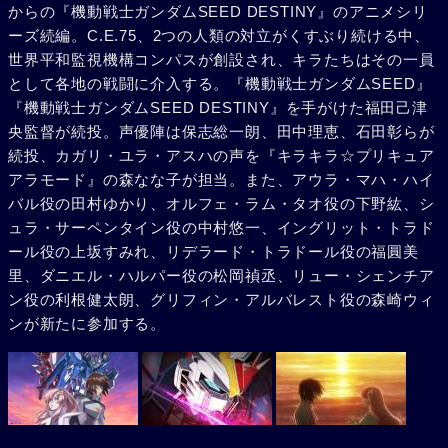
からの『機動戦士ガンダムSEED DESTINY』のアニメシリ
ーズ続編。C.E.75、2つの人類の対立がくすぶり続ける中、
世界平和監視機構コンパスが創設され、キラたちはその一員
として各地の戦闘に介入する。『機動戦士ガンダムSEED』
『機動戦士ガンダムSEED DESTINY』を手がけた福田己津
央監督が続投。声優陣は保志総一朗、田中理恵、石田彰らが
続投、カガリ・ユラ・アスハの声を『キラキラ☆プリキュア
アラモード』の森なな子が担当。また、アウラ・マハ・ハイ
バル役の田村ゆかり、オルフェ・ラム・タオ役の下野紘、シ
ュラ・サーペンタイン役の中村悠一、イングリット・トラド
ール役の上坂すみれ、リデラード・トラドール役の福圓美
里、ダニエル・ハルパー役の松岡禎丞、リュー・シェンチア
ン役の利根健太朗、グリフィン・アルバレスト役の森崎ウィ
ンが新たに参加する。