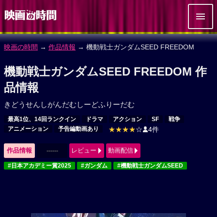
映画の時間
→
作品情報
→ 機動戦士ガンダムSEED FREEDOM
機動戦士ガンダムSEED FREEDOM 作
品情報
きどうせんしがんだむしーどふりーだむ
最高1位、14回ランクイン
ドラマ
アクション
SF
戦争
アニメーション
予告編動画あり
★★★★
☆
4件
作品情報
------
レビュー
動画配信
#日本アカデミー賞2025
#ガンダム
#機動戦士ガンダムSEED