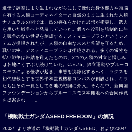
遺伝子調整により生まれながらにして優れた身体能力や頭脳
を有する人類コーディネイターと自然のままに生まれた人類
ナチュラルの間では、己の存在をかけた思想が衝突し、武力
を用いた戦争へと発展していった。個々へ役割を強制的に与
え競争のない世界を創成するデスティニープランというシス
テムが提唱されたが、人類の自由な未来と希望を守るため、
戦いの中、デスティニープランは拒絶される。多くの犠牲を
払い戦争は終結を迎えたものの、2つの人類の対立と憎しみ
は各地にくすぶり続けていた。C.E.75、独立運動やブルーコ
スモスによる侵攻が起き、事態を沈静化するべく、ラクスを
初代総裁とする世界平和監視機構コンパスが創設され、キラ
たちはその一員として各地の戦闘に介入。そんな中、新興国
ファウンデーションからブルーコスモス本拠地への合同作戦
を提案され……。
「機動戦士ガンダムSEED FREEDOM」の解説
2002年より放送の『機動戦士ガンダムSEED』および2004年