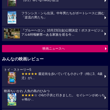
（B’z）率いるTMGが担当
フランシス・ンら出演。中年男たちがボートレースに挑む
「逆流の男たち」
『ブルーヘロン』10月23日(金)公開決定！ポスタービジュ
アル&特報解禁―ある家族を巡る今...
映画ニュースへ
みんなの映画レビュー
トイ・ストーリー5
★★★★★
最近街を歩いていても小さい子（特に3、4歳
児）がi...
映画ちいかわ 人魚の島のひみつ
★★★★
☆ 小6の子供と行きました。 セイレーンがめっち
ゃ怖か...