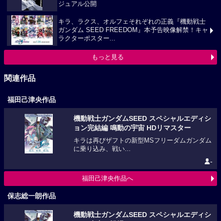
ジュアル公開
キラ、ラクス、オルフェそれぞれの正義『機動戦士
ガンダム SEED FREEDOM』本予告映像解禁！キャ
ラクターポスター...
もっと見る
関連作品
福田己津央作品
機動戦士ガンダムSEED スペシャルエディシ
ョン完結編 鳴動の宇宙 HDリマスター
キラは再びザフトの新型MSフリーダムガンダム
に乗り込み、戦い...
-
福田己津央作品へ
保志総一朗作品
機動戦士ガンダムSEED スペシャルエディシ