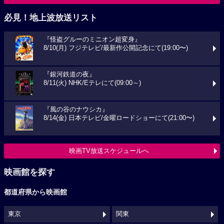
必見！地上波放送リスト
『怪盗グルーのミニオン超変身』
8/10(月) フジテレビ/最新作公開記念にて(19:00〜)
『銀河鉄道の夜』
8/11(火) NHK/Eテレにて(09:00～)
『風の谷のナウシカ』
8/14(金) 日本テレビ/金曜ロードショーにて(21:00〜)
映画TV放送スケジュールへ
映画館を探す
都道府県から映画館
東京
関東