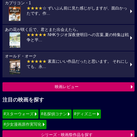
カプリコン・1
★★★★
☆ ずいぶん前に見た感じがしますが、面白かっ
たです。作...
あの花が咲く丘で、君とまた出会えたら。
★★★★★
NHKラジオ深夜便明日への言葉,夏の特集は戦
争と平...
オールド・オーク
★★★★★
素直にいい作品だったと思います。 それにし
ても、永...
映画レビュー
注目の映画を探す
#スターウォーズ
#名探偵コナン
#ディズニー
#少女漫画原作実写化
シリーズ・映画祭作品を探す