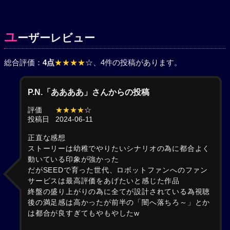
ユ
ーザーレビュー
総合評価：
4点
★★★★
☆
、4件の投稿があります。
P.N.「ああああ」さんからの投稿
評価
★★★★
☆
投稿日
2024-06-11
正直な感想
ストーリーは幼稚でやりたいシナリオの為に都合よく
動いている印象が強かった
だがSEEDで育った世代、ロボットファンへのファン
サービスは最高評価をあげたいと感じた作品
終盤の盛り上がりの為に全てが設計されている為視聴
後の満足感は高かったが前半の「闇へ落ちろ～」とか
は都合が良すぎてもやもやしたw