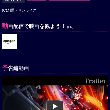
(C)創通・サンライズ
動
画配信で映画を観よう！
[PR]
予
告編動画
Play