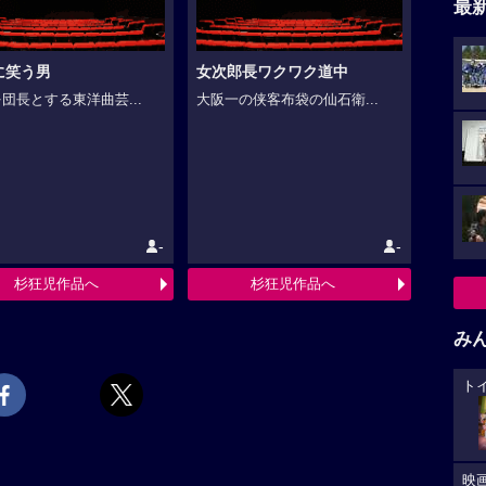
最
に笑う男
女次郎長ワクワク道中
団長とする東洋曲芸...
大阪一の侠客布袋の仙石衛...
-
-
杉狂児作品へ
杉狂児作品へ
み
ト
映