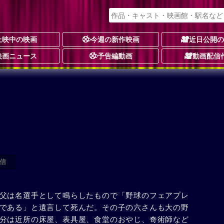
上映中の映画
今週の新作映画
近日公開
映画ニュース
予告編動画
動画配信
信
父は名選手として鳴らしたもので「野球のフェアプレ
である」と遺言して死んだ。その子の六さんも大の野
分は近所の床屋、表具屋、食堂のおやじ、奇術師など