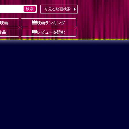
今見る映画検索
の映画
映画ランキング
作品
レビューを読む