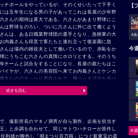
ッチボールをやっているが、そのくせいたって下手く
【
には五年生になる男の子があってこれは長屋の少年野
六さんの期待は甚大である。六さんがあまり野球にこ
んは野球をのろい、ついに六さんに外に出て働くよう
さんは、ある日職業野球団の選手となり、急映軍の大
4名
お内義さんも得意で客たちと連れ立って後楽園に急
今
さんは場内の雑役夫として働いているので、赤恥をか
球にうちこむ六さんの真情にホロリとする。そのうち
年チームと試合をすることになり、長屋の親たちはこ
パイヤが、六さんの美容院へ来てお内義さんとケンカ
書生なのですっかり買収されて、勝つべき試合を負け
は大いに怒り、たちまち長屋中を動員して、美人床屋
続きを読む
敷町の親同志の珍野球試合が始まる。六さん夫婦のバ
の勝利をおさめる。その夜六さん夫婦は息子が大下二
る同じような夢を見た。
で、撮影所長のマキノ満男が自ら製作、企画を担当す
王」と歩調を合わせて、同じサトウハチローが原作し
今週
の八住利雄が脚色し「唄まつり百万両」につぐ新東宝の斎