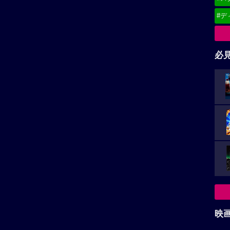
#デ
必
映