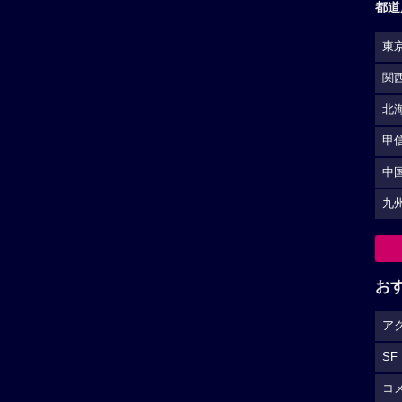
都道
東
関
北
甲
中
九
お
ア
SF
コ