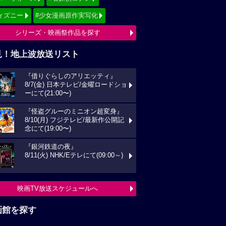
ィズニー
#少女漫画原作実写化
シリーズ・映画祭作品を探す
見！地上波放送リスト
『借りぐらしのアリエッティ』
8/7(金) 日本テレビ/金曜ロードショ
ーにて(21:00〜)
『怪盗グルーのミニオン超変身』
8/10(月) フジテレビ/最新作公開記
念にて(19:00〜)
『銀河鉄道の夜』
8/11(火) NHK/Eテレにて(09:00～)
映画TV放送スケジュールへ
画館を探す