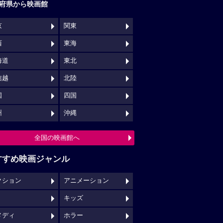
府県から映画館
京
関東
西
東海
海道
東北
信越
北陸
国
四国
州
沖縄
全国の映画館へ
すすめ映画ジャンル
クション
アニメーション
キッズ
メディ
ホラー