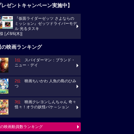
プレゼントキャンペーン実施中】
『仮面ライダーゼッツ さよならの
ミッション』ゼッツドライバーモデ
ル 光るタスキ
様 [〆8/6(木)]
週の映画ランキング
1位
スパイダーマン：ブランド・
ニュー・デイ
2位
映画ちいかわ 人魚の島のひみ
つ
3位
映画クレヨンしんちゃん 奇々
怪々！オラの妖怪バケ～ション
の映画動員数ランキング