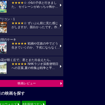
★★★★
☆ 小6の子供と行きまし
た。 セイレーンがめっちゃ怖か...
プリコン・1
★★★★
☆ ずいぶん前に見た感じ
がしますが、面白かったです。作...
統領のケーキ
★★★★★
戦禍や圧政の中でどう
生きていくのか、下劣にならなく...
の花が咲く丘で、君とまた出会えたら。
★★★★★
NHKラジオ深夜便明日
への言葉,夏の特集は戦争と平...
映画レビュー
目の映画を探す
ターウォーズ
#名探偵コナン