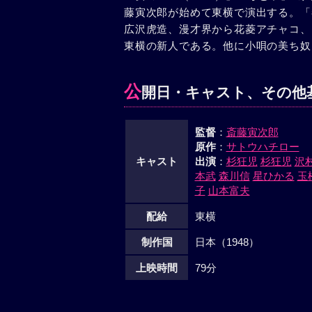
藤寅次郎が始めて東横で演出する。「
広沢虎造、漫才界から花菱アチャコ、
東横の新人である。他に小唄の美ち奴
公
開日・キャスト、その他
監督
：
斎藤寅次郎
原作
：
サトウハチロー
キャスト
出演
：
杉狂児
杉狂児
沢
本武
森川信
星ひかる
玉
子
山本富夫
配給
東横
制作国
日本（1948）
上映時間
79分