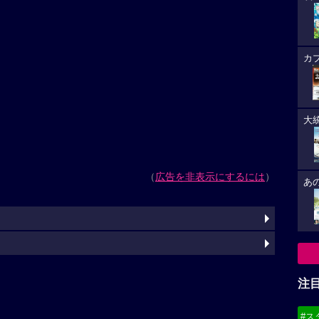
カ
大
（
広告を非表示にするには
）
あ
注
#ス