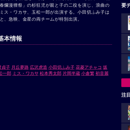
春爛漫狸祭」の杉狂児が親と子の二役を演じ、浪曲の
要
ミス・ワカサ、玉松一郎が出演する。小田切ふみ子は
と、急映、金星の両チームが特別出演。
基本情報
村貞子
月丘夢路
広沢虎造
小田切ふみ子
花菱アチャコ
坂
松一郎
ミス・ワカサ
松本秀太郎
片岡半蔵
小倉繁
初音麗
注