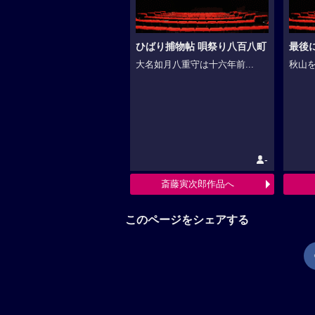
ひばり捕物帖 唄祭り八百八町
最後
大名如月八重守は十六年前...
秋山を
-
斎藤寅次郎作品へ
このページをシェアする