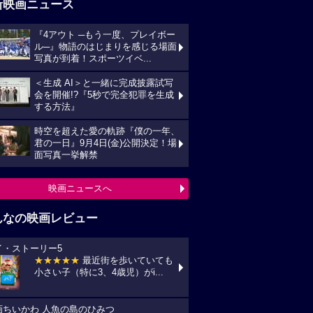
新映画ニュース
『4アウト ─もう一度、プレイボー
ル─』物語のはじまりを感じる場面
写真が到着！スポーツイベ...
＜生成 AI＞と一緒に完成披露試写
会を開催!?『5秒で完全犯罪を生成
する方法』
時空を超えた愛の軌跡『僕の一年、
君の一日』9月4日(金)公開決定！場
面写真一挙解禁
映画ニュースへ
んなの映画レビュー
イ・ストーリー5
★★★★★
最近街を歩いていても
小さい子（特に3、4歳児）がi...
画ちいかわ 人魚の島のひみつ