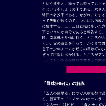
という連中と、降っても照ってもキャ
そという不しょうの子である。六さん
球団の名投手である。せがれに対する
って失敗が続くので、ついにお内義さ
に要求する。二、三日就職に歩いた六
下というのが自分であると報告する。
映、南海戦を見物に行く。ところが六
くが、父の遺言を守って、かくまで野
息子の少年チームが近くの屋敷町の少
ぞって応援に出かける。ところがアン
したことがある屋敷町のマダムの家の
てしまう。あとでこれを知った六さん
の娘もお内義もメンバーに加わり対屋
ッテリーのファインプレイで遂に堂々
世になって大ホームランを飛ばしてい
「野球狂時代」の解説
「五人の目撃者」につぐ東横京都作品
る。新東宝の「エノケンのホームラン
「女の一生（1949）」「母と子」