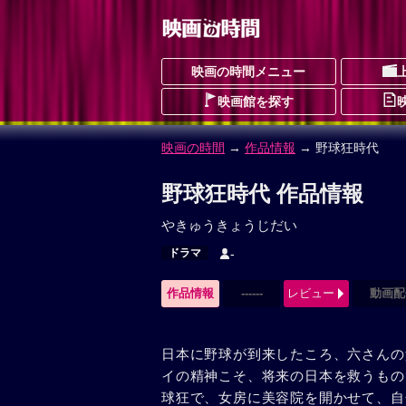
映画の時間メニュー
映画館を探す
映画の時間
→
作品情報
→ 野球狂時代
野球狂時代 作品情報
やきゅうきょうじだい
ドラマ
-
作品情報
------
レビュー
動画配
日本に野球が到来したころ、六さんの
イの精神こそ、将来の日本を救うもの
球狂で、女房に美容院を開かせて、自