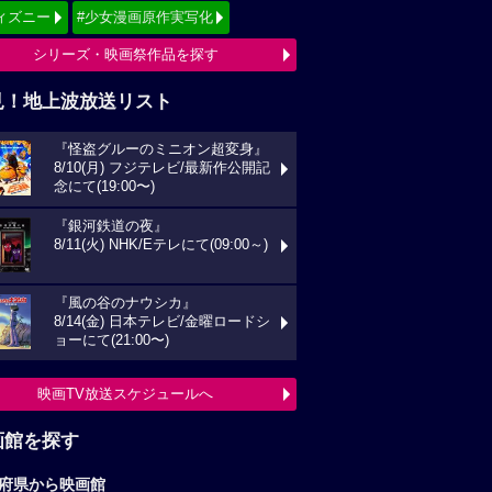
ィズニー
#少女漫画原作実写化
シリーズ・映画祭作品を探す
見！地上波放送リスト
『怪盗グルーのミニオン超変身』
8/10(月) フジテレビ/最新作公開記
念にて(19:00〜)
『銀河鉄道の夜』
8/11(火) NHK/Eテレにて(09:00～)
『風の谷のナウシカ』
8/14(金) 日本テレビ/金曜ロードシ
ョーにて(21:00〜)
映画TV放送スケジュールへ
画館を探す
府県から映画館