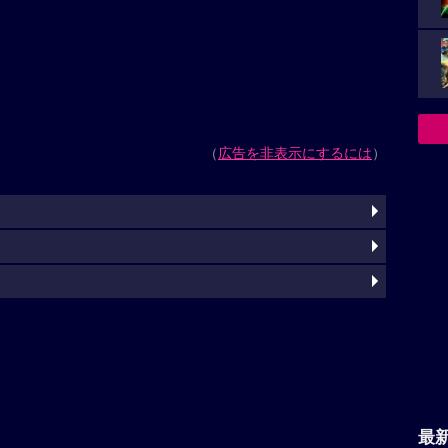
（
広告を非表示にするには
）
最