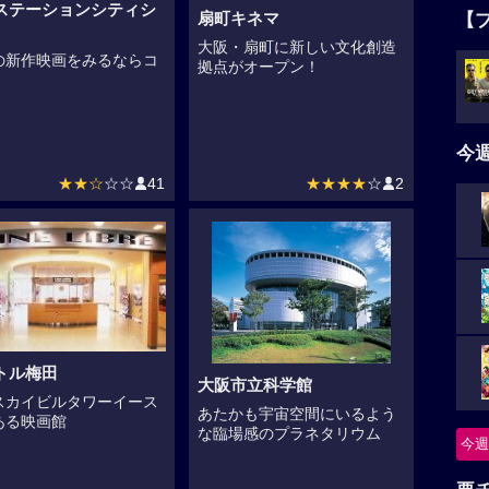
ステーションシティシ
【
扇町キネマ
大阪・扇町に新しい文化創造
の新作映画をみるならコ
拠点がオープン！
今
★★☆
☆☆
41
★★★★
☆
2
トル梅田
大阪市立科学館
スカイビルタワーイース
あたかも宇宙空間にいるよう
ある映画館
な臨場感のプラネタリウム
今週