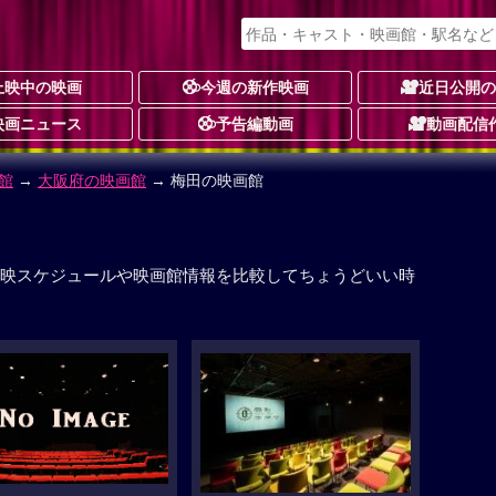
上映中の映画
今週の新作映画
近日公開
映画ニュース
予告編動画
動画配信
館
→
大阪府の映画館
→ 梅田の映画館
映スケジュールや映画館情報を比較してちょうどいい時