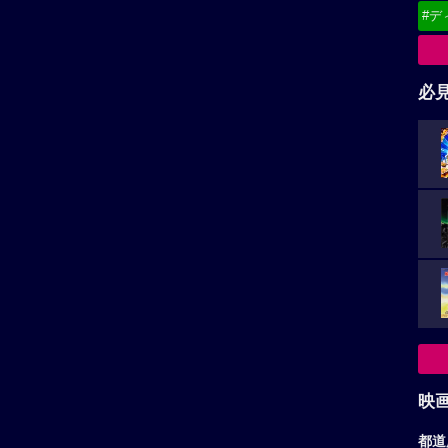
#デ
必
映
都道