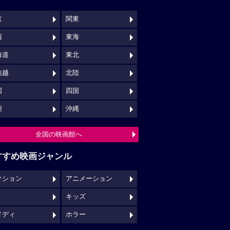
京
関東
西
東海
海道
東北
信越
北陸
国
四国
州
沖縄
全国の映画館へ
すすめ映画ジャンル
クション
アニメーション
キッズ
メディ
ホラー