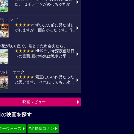
た。 セイレーンがめっちゃ怖か...
プリコン・1
★★★★
☆ ずいぶん前に見た感じ
がしますが、面白かったです。作...
の花が咲く丘で、君とまた出会えたら。
★★★★★
NHKラジオ深夜便明日
への言葉,夏の特集は戦争と平...
ールド・オーク
★★★★★
素直にいい作品だった
と思います。 それにしても、永...
映画レビュー
目の映画を探す
ターウォーズ
#名探偵コナン