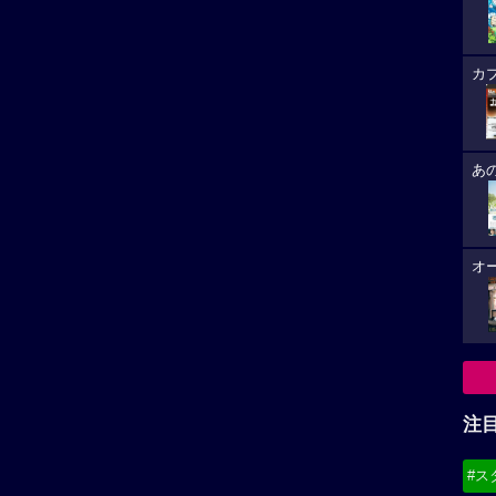
カ
あ
オ
注
#ス