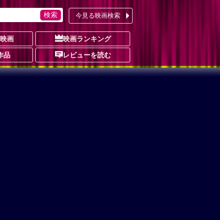
今見る映画検索
の映画
映画ランキング
作品
レビューを読む