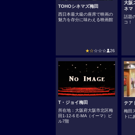
大阪
TOHOシネマズ梅田
ネマ
西日本最大級の座席で映画の
話題
魅力を存分に味わえる映画館
コ！
★☆
☆☆☆
26
T・ジョイ梅田
テア
所在地：大阪府大阪市北区梅
梅田
田1-12-6 E-MA（イーマ）ビ
トに
ル7階