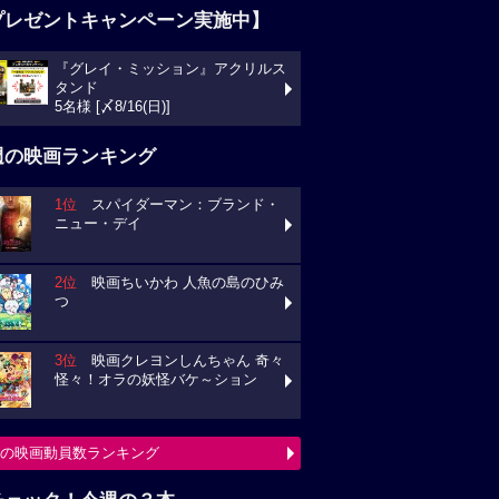
プレゼントキャンペーン実施中】
『グレイ・ミッション』アクリルス
タンド
5名様 [〆8/16(日)]
週の映画ランキング
1位
スパイダーマン：ブランド・
ニュー・デイ
2位
映画ちいかわ 人魚の島のひみ
つ
3位
映画クレヨンしんちゃん 奇々
怪々！オラの妖怪バケ～ション
の映画動員数ランキング