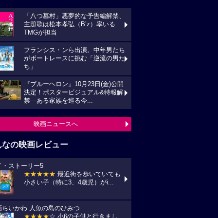
「八つ墓村」悪夢的な予告編解禁、
主題歌は松本孝弘（B’z）率いる
TMGが担当
フランシス・ンら出演。中年男たち
がボートレースに挑む「逆流の男た
ち」
『ブルーヘロン』10月23日(金)公開
決定！ポスタービジュアル&特報解
禁―ある家族を巡る今...
映画ニュースへ
んなの映画レビュー
イ・ストーリー5
★★★★★
最近街を歩いていても
小さい子（特に3、4歳児）がi...
画ちいかわ 人魚の島のひみつ
★★★★
☆ 小6の子供と行きまし