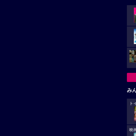
み
ト
映