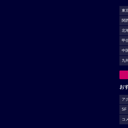
東
関
北
甲
中
九
お
ア
SF
コ