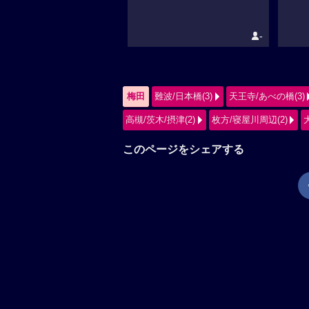
-
梅田
難波/日本橋(3)
天王寺/あべの橋(3)
高槻/茨木/摂津(2)
枚方/寝屋川周辺(2)
このページをシェアする