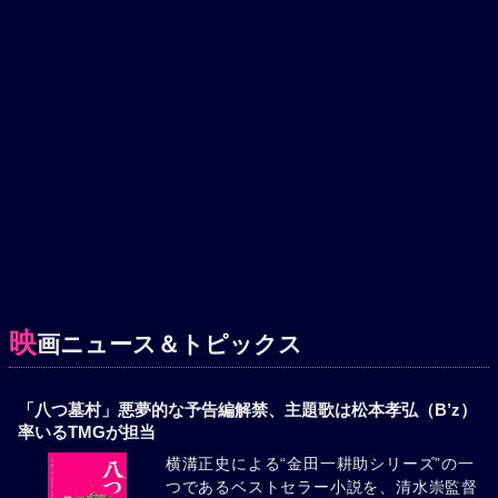
映
画ニュース＆トピックス
「八つ墓村」悪夢的な予告編解禁、主題歌は松本孝弘（B’z）
率いるTMGが担当
横溝正史による“金田一耕助シリーズ”の一
つであるベストセラー小説を、清水崇監督