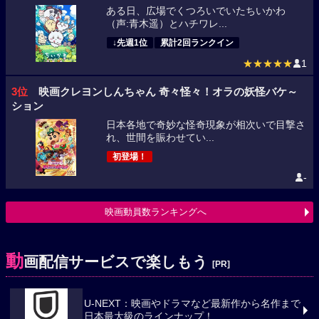
ある日、広場でくつろいでいたちいかわ
（声:青木遥）とハチワレ...
↓先週1位
累計2回ランクイン
★★★★★
1
3位
映画クレヨンしんちゃん 奇々怪々！オラの妖怪バケ～
ション
日本各地で奇妙な怪奇現象が相次いで目撃さ
れ、世間を賑わせてい...
初登場！
-
映画動員数ランキングへ
動
画配信サービスで楽しもう
[PR]
U-NEXT：映画やドラマなど最新作から名作まで
日本最大級のラインナップ！