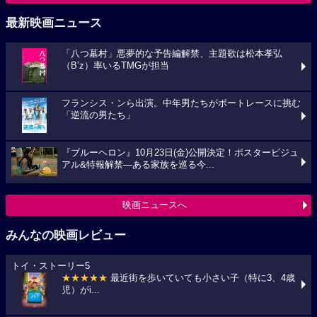
最新映画ニュース
「八つ墓村」悪夢的な予告編解禁、主題歌は松本孝弘
（B’z）率いるTMGが担当
フランシス・ンら出演。中年男たちがボートレースに挑む
「逆流の男たち」
『ブルーヘロン』10月23日(金)公開決定！ポスタービジュ
アル&特報解禁―ある家族を巡る今...
映画ニュースへ
みんなの映画レビュー
トイ・ストーリー5
★★★★★
最近街を歩いていても小さい子（特に3、4歳
児）がi...