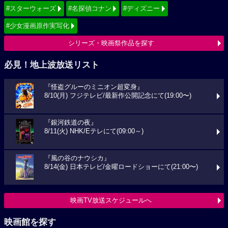
#スターウォーズ
#名探偵コナン
#ディズニー
#少女漫画原作実写化
シリーズ・映画祭作品を探す
必見！地上波放送リスト
『怪盗グルーのミニオン超変身』
8/10(月) フジテレビ/最新作公開記念にて(19:00〜)
『銀河鉄道の夜』
8/11(火) NHK/Eテレにて(09:00～)
『風の谷のナウシカ』
8/14(金) 日本テレビ/金曜ロードショーにて(21:00〜)
映画TV放送スケジュールへ
映画館を探す