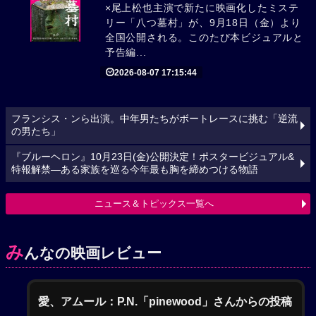
×尾上松也主演で新たに映画化したミステ
リー「八つ墓村」が、9月18日（金）より
全国公開される。このたび本ビジュアルと
予告編...
2026-08-07 17:15:44
フランシス・ンら出演。中年男たちがボートレースに挑む「逆流
の男たち」
『ブルーヘロン』10月23日(金)公開決定！ポスタービジュアル&
特報解禁―ある家族を巡る今年最も胸を締めつける物語
ニュース＆トピックス一覧へ
み
んなの映画レビュー
愛、アムール：P.N.「pinewood」さんからの投稿