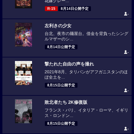
花嫁グレー...
R-15
8月14日公開予定
-
左利きの少女
台北、夜市の麺屋台。借金を背負ったシング
ルマザーのシ...
8月14日公開予定
-
撃たれた自由の声を撮れ
2021年8月、タリバンがアフガニスタンのほ
ぼ全土を...
8月15日公開予定
-
敗北者たち 2K修復版
フランス・パリ、イタリア・ローマ、イギリ
ス・ロンドン...
8月15日公開予定
-