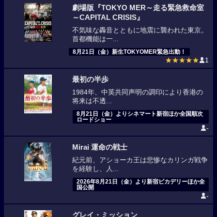
劇場版『TOKYO MER～走る緊急救命室
～CAPITAL CRISIS』
不気味な轟音とともに地震に襲われた東京。
首都機能は一...
8月21日（金）新生TOKYOMER緊急出動！
★★★★★
1
最初の半歩
1984年、中英共同声明の調印により香港の
将来は不透...
8月21日（金）よりシネマート新宿ほか全国順次
ロードショー
-
Mirai 運命の戦士
紀元前、アショーカ王は悲惨なカリンガ戦争
を経験し、人...
2026年8月21日（金）より新宿ピカデリーほか全
国公開
-
グレイ・ミッション