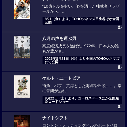
“10億ドルを奪い、姿を消した独裁者サラザ
ールから、...
8/21（金）より、TOHOシネマズ日比谷ほか全国
公開
-
八月の声を運ぶ男
高度経済成長を遂げた1972年、日本人の誰
もが豊かさ...
2026年8月21日（金）より全国のTOHOシネマズ
にて公開
-
ケルト・ユートピア
街角、パブ、荒涼とした海岸や丘陵……。常
に音楽が溢れ...
8月22日（土）より、ユーロスペースほか全国順
次ロードショー
-
ナイトシフト
ロンドン・ノッティングヒルのポートベロ