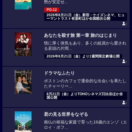
勢が安定せ...
PG-12
2026年8月21日（金）新宿・ケイズシネマ、ヒュ
ーマントラスト有楽町ほか全国順次公開
-
あなたを殺す旅 第一章 旅のはじまり
情に厚く侠気もあり、多くの組員から愛され
る若頭の片岡...
2026年8月21日（金）より1週間限定劇場公開
-
ドラマなふたり
ボストンのカフェで運命的な出会いを果たし
たチャーリー...
8月21日（金）よりTOHOシネマズ日比谷ほか全
国公開
-
君の見る世界をなぞる
南仏の裕福な家庭で育った16歳のエンゾ（エ
ロイ・ポフ...