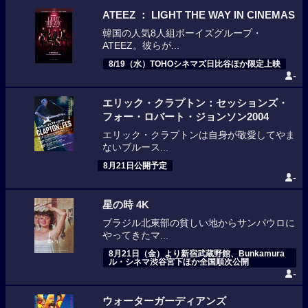
ATEEZ ： LIGHT THE WAY IN CINEMAS
韓国の人気8人組ボーイズグループ・
ATEEZ。彼らが...
8/19（水）TOHOシネマズ日比谷ほか限定上映
-
エリック・クラプトン：セッションズ・
フォー・ロバート・ジョンソン2004
エリック・クラプトンは自身が敬愛してやま
ないブルース...
8月21日公開予定
-
星の時 4K
ブラジル北東部の貧しい地からサンパウロに
やってきたマ...
8月21日（金）より新宿武蔵野館、Bunkamura
ル・シネマ渋谷宮下ほか全国順次公開
-
ウォーターガーディアンズ