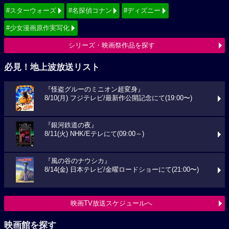
#スターウォーズ
#名探偵コナン
#ディズニー
#少女漫画原作実写化
シリーズ・映画祭作品を探す
必見！地上波放送リスト
『怪盗グルーのミニオン超変身』
8/10(月) フジテレビ/最新作公開記念にて(19:00〜)
『銀河鉄道の夜』
8/11(火) NHK/Eテレにて(09:00～)
『風の谷のナウシカ』
8/14(金) 日本テレビ/金曜ロードショーにて(21:00〜)
映画TV放送スケジュールへ
映画館を探す