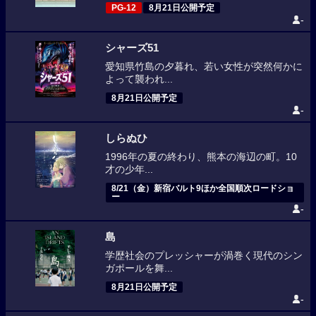
PG-12
8月21日公開予定
-
シャーズ51
愛知県竹島の夕暮れ、若い女性が突然何かに
よって襲われ...
8月21日公開予定
-
しらぬひ
1996年の夏の終わり、熊本の海辺の町。10
才の少年...
8/21（金）新宿バルト9ほか全国順次ロードショ
ー
-
島
学歴社会のプレッシャーが渦巻く現代のシン
ガポールを舞...
8月21日公開予定
-