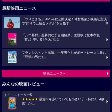
最新映画ニュース
『つりこまち』2026年秋公開決定！仲村悠菜が映画初主演
で“釣りで五輪金メダル”を目指す
「八つ墓村」悪夢的な予告編解禁、主題歌は松本孝弘
（B’z）率いるTMGが担当
フランシス・ンら出演。中年男たちがボートレースに挑む
「逆流の男たち」
映画ニュースへ
みんなの映画レビュー
トイ・ストーリー5
★★★★★
最近街を歩いていても小さい子（特に3、4歳
児）がi...