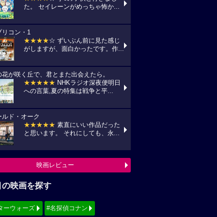
た。 セイレーンがめっちゃ怖か...
プリコン・1
★★★★
☆ ずいぶん前に見た感じ
がしますが、面白かったです。作...
の花が咲く丘で、君とまた出会えたら。
★★★★★
NHKラジオ深夜便明日
への言葉,夏の特集は戦争と平...
ールド・オーク
★★★★★
素直にいい作品だった
と思います。 それにしても、永...
映画レビュー
目の映画を探す
ターウォーズ
#名探偵コナン