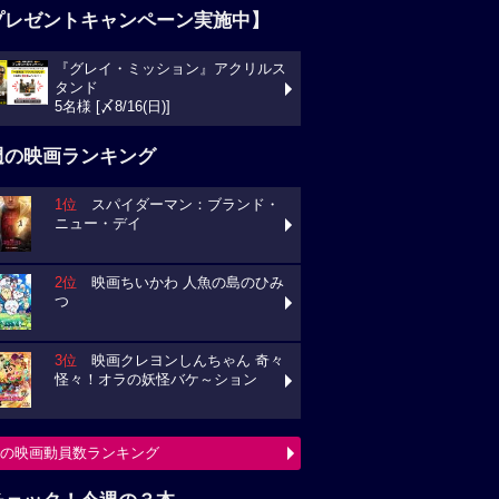
プレゼントキャンペーン実施中】
『グレイ・ミッション』アクリルス
タンド
5名様 [〆8/16(日)]
週の映画ランキング
1位
スパイダーマン：ブランド・
ニュー・デイ
2位
映画ちいかわ 人魚の島のひみ
つ
3位
映画クレヨンしんちゃん 奇々
怪々！オラの妖怪バケ～ション
の映画動員数ランキング