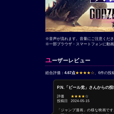
※音声が流れます。音量にご注意くださ
※一部ブラウザ・スマートフォンに動画
ユ
ーザーレビュー
総合評価：
4.67点
★★★★☆
、6件の投
P.N.「ビール党」さんからの投
評価
★★★★
☆
投稿日
2024-05-15
「ジャンプ漫画」の様な映画です