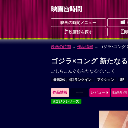
映画の時間メニュー
映画館を探す
映画の時間
→
作品情報
→ ゴジラ×コング
ゴジラ×コング 新たなる
ごじらこんぐあらたなるていこく
最高2位、4回ランクイン
アクション
SF
作品情報
------
レビュー
動画配信
#ゴジラシリーズ