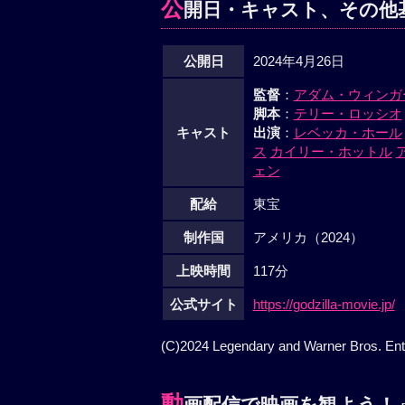
公
開日・キャスト、その他
公開日
2024年4月26日
監督
：
アダム・ウィンガ
脚本
：
テリー・ロッシオ
キャスト
出演
：
レベッカ・ホール
ス
カイリー・ホットル
ェン
配給
東宝
制作国
アメリカ（2024）
上映時間
117分
公式サイト
https://godzilla-movie.jp/
(C)2024 Legendary and Warner Bros. Ente
動
画配信で映画を観よう！