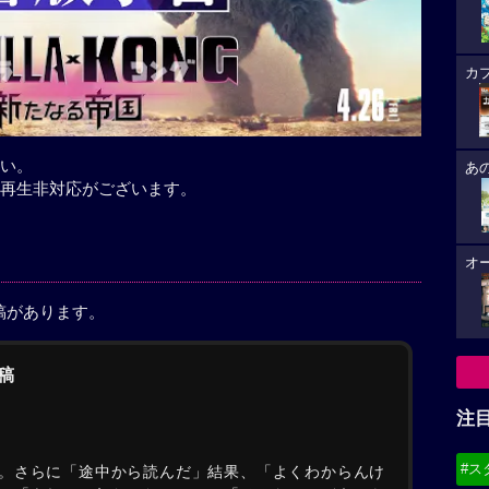
カ
い。
あ
再生非対応がございます。
オ
稿があります。
稿
注
#ス
。さらに「途中から読んだ」結果、「よくわからんけ