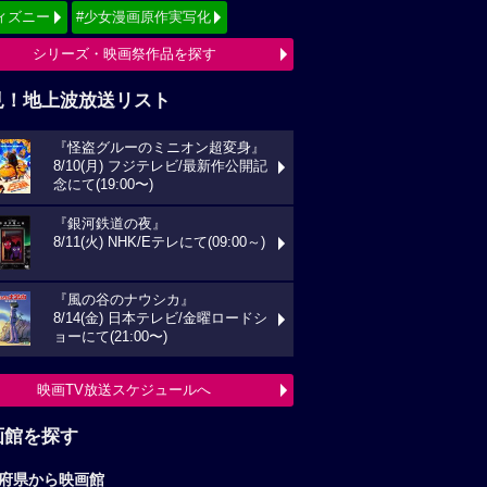
ィズニー
#少女漫画原作実写化
シリーズ・映画祭作品を探す
見！地上波放送リスト
『怪盗グルーのミニオン超変身』
8/10(月) フジテレビ/最新作公開記
念にて(19:00〜)
『銀河鉄道の夜』
8/11(火) NHK/Eテレにて(09:00～)
『風の谷のナウシカ』
8/14(金) 日本テレビ/金曜ロードシ
ョーにて(21:00〜)
映画TV放送スケジュールへ
画館を探す
府県から映画館