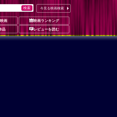
今見る映画検索
の映画
映画ランキング
作品
レビューを読む