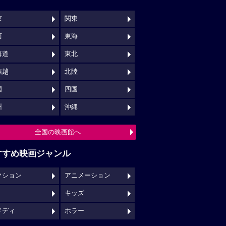
京
関東
西
東海
海道
東北
信越
北陸
国
四国
州
沖縄
全国の映画館へ
すすめ映画ジャンル
クション
アニメーション
キッズ
メディ
ホラー