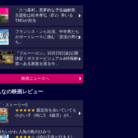
「八つ墓村」悪夢的な予告編解禁、
主題歌は松本孝弘（B’z）率いる
TMGが担当
フランシス・ンら出演。中年男たち
がボートレースに挑む「逆流の男た
ち」
『ブルーヘロン』10月23日(金)公開
決定！ポスタービジュアル&特報解
禁―ある家族を巡る今...
映画ニュースへ
んなの映画レビュー
イ・ストーリー5
★★★★★
最近街を歩いていても
小さい子（特に3、4歳児）がi...
画ちいかわ 人魚の島のひみつ
★★★★
☆ 小6の子供と行きまし