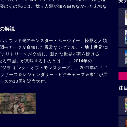
要
突のその先には、我々人類が知る由もなかった未知な
」の解説
ハリウッド発のモンスター・ムーヴィー。怪獣と人類
関モナークが察知した異常なシグナル。＜地上世界/ゴ
グテリトリー＞が交錯し、新たな世界が幕を開ける。
る帝国」が意味するものとは── 。2014年の
の「ゴジラ キング・オブ・モンスターズ」、2021年の「ゴ
ブラザース＆レジェンダリー・ピクチャーズ＆東宝が展
ーズの10周年記念大作。
注