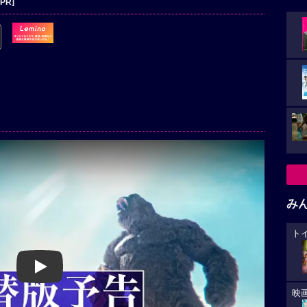
[PR]
み
ト
Play
映