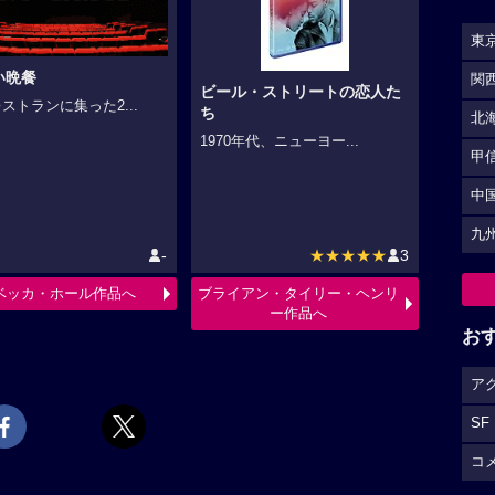
東
い晩餐
関
ビール・ストリートの恋人た
ストランに集った2...
ち
北
1970年代、ニューヨー...
甲
中
九
-
★★★★★
3
ベッカ・ホール作品へ
ブライアン・タイリー・ヘンリ
ー作品へ
お
ア
SF
コ