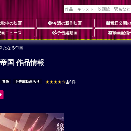
上映中の映画
今週の新作映画
近日公開
映画ニュース
予告編動画
動画配信
 新たなる帝国
帝国 作品情報
冒険
予告編動画あり
★★★★☆
6件