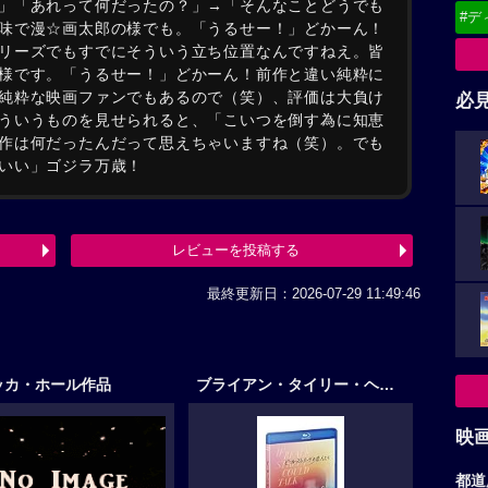
」「あれって何だったの？」→「そんなことどうでも
#デ
味で漫☆画太郎の様でも。「うるせー！」どかーん！
リーズでもすでにそういう立ち位置なんですねえ。皆
様です。「うるせー！」どかーん！前作と違い純粋に
純粋な映画ファンでもあるので（笑）、評価は大負け
必
ういうものを見せられると、「こいつを倒す為に知恵
作は何だったんだって思えちゃいますね（笑）。でも
いい」ゴジラ万歳！
レビューを投稿する
最終更新日：2026-07-29 11:49:46
ッカ・ホール作品
ブライアン・タイリー・ヘンリー作品
映
都道