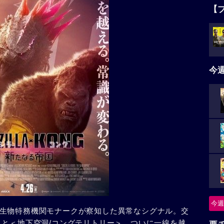
【
今
今週
生物特務機関モナークが察知した異常なシグナル。交
＞と＜地下空洞/コングテリトリー＞。ついに一線を越