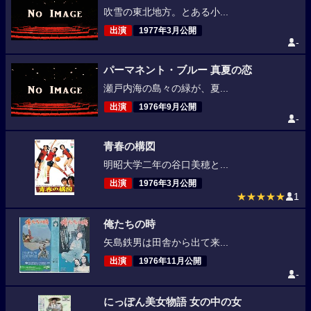
吹雪の東北地方。とある小...
出演
1977年3月公開
-
パーマネント・ブルー 真夏の恋
瀬戸内海の島々の緑が、夏...
出演
1976年9月公開
-
青春の構図
明昭大学二年の谷口美穂と...
出演
1976年3月公開
★★★★★
1
俺たちの時
矢島鉄男は田舎から出て来...
出演
1976年11月公開
-
にっぽん美女物語 女の中の女