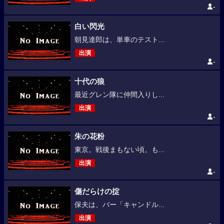
-
白い閃光
朝見達郎は、単車のテスト...
出演
-
十代の狼
最近グレン隊に仲間入りし...
出演
-
朱の花粉
東京。戦後まもない頃。も...
出演
-
傷だらけの掟
保夫は、バー「キャンドル...
出演