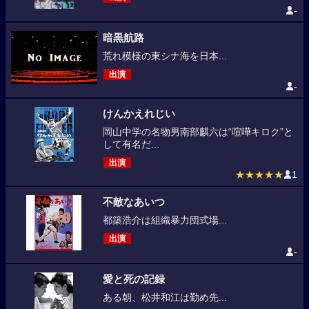
-
暗黒航路
荒れ模様の東シナ海を日本...
出演
-
けんかえれじい
岡山中学の名物男南部麒六は“喧嘩キロク”と
して有名だ...
出演
★★★★★
1
不敵なあいつ
都築浩介は組織暴力団式場...
出演
-
愛と死の記録
ある朝、松井和江は勤め先...