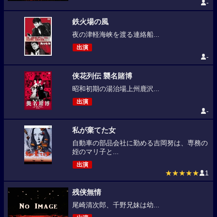
-
鉄火場の風
夜の津軽海峡を渡る連絡船...
出演
-
侠花列伝 襲名賭博
昭和初期の湯治場上州鹿沢...
出演
-
私が棄てた女
自動車の部品会社に勤める吉岡努は、専務の
姪のマリ子と...
出演
★★★★★
1
残侠無情
尾崎清次郎、千野兄妹は幼...