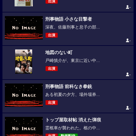
出演
-
刑事物語 小さな目撃者
深夜、佐藤刑事と息子の部...
出演
-
地図のない町
戸崎慎介が、東京に近い中...
出演
-
刑事物語 前科なき拳銃
ある初夏の夕方、場外場券...
出演
-
トップ屋取材帖 消えた弾痕
霊柩車が襲われた。柩の中...