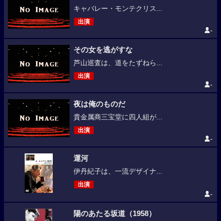
キャバレー・モンテクリス...
出演
-
その女を逃がすな
芦山巡査は、道をたずねら...
出演
-
夜は俺のものだ
貴金属商三宝堂に四人組が...
出演
-
運河
伊丹紀子は、一流デザイナ...
出演
-
陽のあたる坂道（1958）