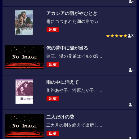
-
アカシアの雨がやむとき
霧につつまれた湖の岸でカ...
出演
★★★★★
3
俺の背中に陽が当る
健三、滋の兄弟はビルの窓...
出演
-
雨の中に消えて
川路あや子、河原たか子、...
出演
-
二人だけの砦
二カ月の刑を終えて出所し...
出演
-