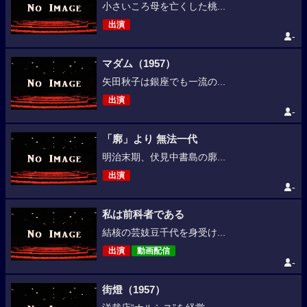
小さいころ母を亡くした桃...
出演
-
マダム（1957）
矢田秋子は銀座でも一流の...
出演
-
「廓」より 無法一代
明治末期、伏見中書島の廓...
出演
-
私は前科者である
結核の芸妓豆千代を身受け...
出演
動画配信
-
街燈（1957）