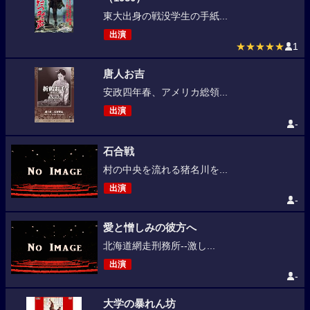
東大出身の戦没学生の手紙...
出演
★★★★★
1
唐人お吉
安政四年春、アメリカ総領...
出演
-
石合戦
村の中央を流れる猪名川を...
出演
-
愛と憎しみの彼方へ
北海道網走刑務所--激し...
出演
-
大学の暴れん坊