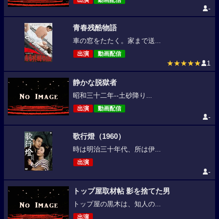
出演
動画配信
-
青春残酷物語
車の窓をたたく。家まで送...
出演
動画配信
★★★★★
1
静かな脱獄者
昭和三十二年--土砂降り...
出演
動画配信
-
歌行燈（1960）
時は明治三十年代、所は伊...
出演
-
トップ屋取材帖 影を捨てた男
トップ屋の黒木は、知人の...
出演