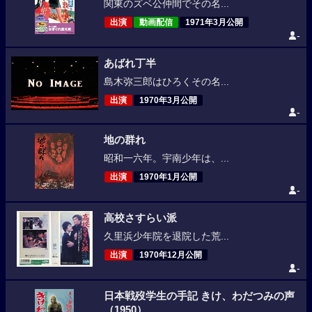
関東のズベ公仲間でその名...
出演
動画配信
1971年3月公開
-
あばれ丁半
島木弥三郎はひろくその名...
出演
1970年3月公開
-
地の群れ
昭和一六年。宇南少年は、...
出演
1970年1月公開
-
高校さすらい派
久里浜少年院を退院した荒...
出演
1970年12月公開
-
日本戦歿学生の手記 きけ、わだつみの声
（1950）