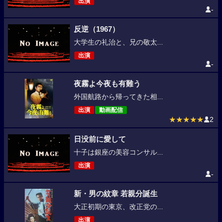
出演
-
反逆（1967）
大学生の礼治と、兄の敬太...
出演
-
夜霧よ今夜も有難う
外国航路から帰ってきた相...
出演
動画配信
★★★★★
2
日没前に愛して
十子は銀座の美容コンサル...
出演
-
新・男の紋章 若親分誕生
大正初期の東京、改正党の...
出演