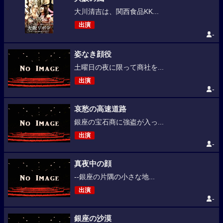
大川清吉は、関西食品KK...
出演
-
姿なき顔役
土曜日の夜に限って商社を...
出演
-
哀愁の高速道路
銀座の宝石商に強盗が入っ...
出演
-
真夜中の顔
--銀座の片隅の小さな地...
出演
-
銀座の沙漠