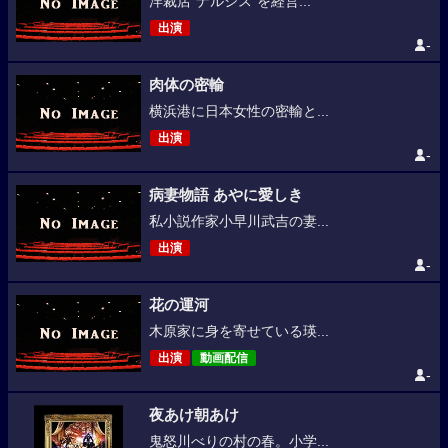
洋裁店“ナルシス”を経営...
出演
-
肉体の密輸
横浜港に日本女性の密輸と...
出演
-
病妻物語 あやに愛しき
私小説作家小早川武吉の妻...
出演
-
花の運河
木原家に身を寄せている瑛...
出演
動画配信
-
夜あけ朝あけ
鬼怒川べりの村の春。小学...