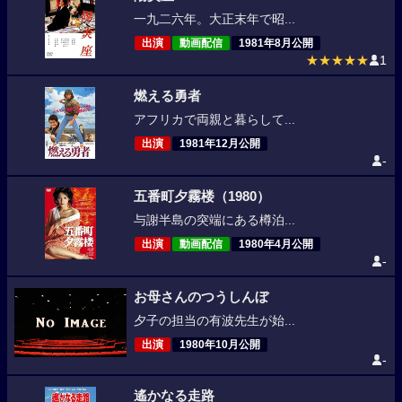
一九二六年。大正末年で昭...
出演
動画配信
1981年8月公開
★★★★★
1
燃える勇者
アフリカで両親と暮らして...
出演
1981年12月公開
-
五番町夕霧楼（1980）
与謝半島の突端にある樽泊...
出演
動画配信
1980年4月公開
-
お母さんのつうしんぼ
夕子の担当の有波先生が始...
出演
1980年10月公開
-
遙かなる走路