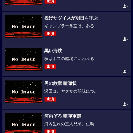
出演
-
投げたダイスが明日を呼ぶ
ギャンブラー氷室は、ある...
出演
-
黒い海峡
槙はボスの船場にいわれる...
出演
-
男の紋章 喧嘩状
深田は、ヤクザの弱味につ...
出演
-
河内ぞろ 喧嘩軍鶏
河内生れの三人兄弟、仁助...
出演