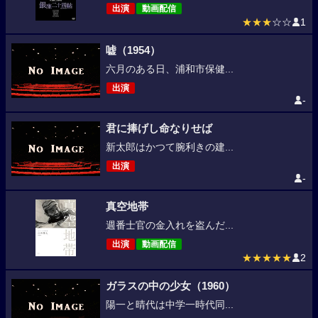
出演
動画配信
★★★
☆☆
1
嘘（1954）
六月のある日、浦和市保健...
出演
-
君に捧げし命なりせば
新太郎はかつて腕利きの建...
出演
-
真空地帯
週番士官の金入れを盗んだ...
出演
動画配信
★★★★★
2
ガラスの中の少女（1960）
陽一と晴代は中学一時代同...