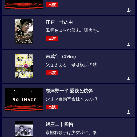
出演
-
江戸一寸の虫
風雲をはらむ幕末、譲夷を...
出演
-
未成年（1955）
父なきあと、母は横浜の鉄...
出演
-
志津野一平 愛欲と銃弾
シオン自動車会社々長の和...
出演
-
銀座二十四帖
京極和歌子は少女時代、奉...