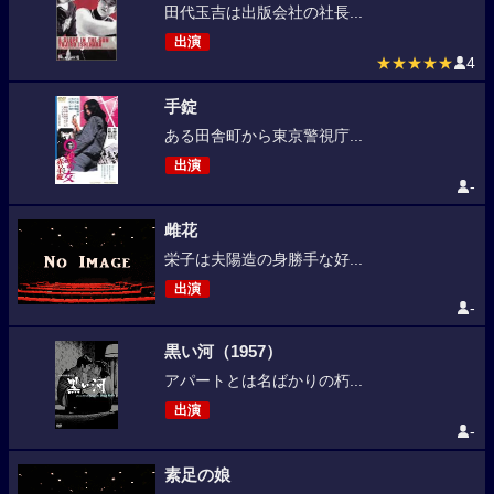
田代玉吉は出版会社の社長...
出演
★★★★★
4
手錠
ある田舎町から東京警視庁...
出演
-
雌花
栄子は夫陽造の身勝手な好...
出演
-
黒い河（1957）
アパートとは名ばかりの朽...
出演
-
素足の娘