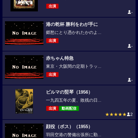
出演
-
港の乾杯 勝利をわが手に
郷愁にとり憑かれたかのよ...
出演
-
赤ちゃん特急
東京・大阪間の定期トラッ...
出演
-
ビルマの竪琴（1956）
一九四五年の夏、敗残の日...
出演
動画配信
★★★★★
2
顔役（ボス）（1955）
羽田空港の警備出張所に勤...