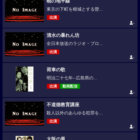
暁の地平線
東京の下町を根城とする曽...
出演
-
清水の暴れん坊
全日本放送のラジオ・プロ...
出演
-
荷車の歌
明治二十七年--広島県の...
出演
動画配信
-
不道徳教育講座
殺人以外のあらゆる犯罪を...
出演
-
大阪の風