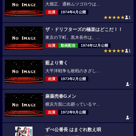
大畑正、通称ムツゴロウは...
出演
1974年4月公開
★★★★★
1
ザ・ドリフターズの極楽はどこだ！！
東京の下町。黒木長作は、...
出演
動画配信
1974年12月公開
★★★★★
1
藍より青く
大平洋戦争も敗戦のきざし...
出演
1973年2月公開
-
麻薬売春Gメン
横浜方面に出廻っているマ...
出演
1972年9月公開
-
ずべ公番長 はまぐれ数え唄