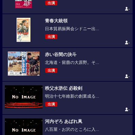
出演
-
青春大統領
日本貿易振興会シドニー出...
出演
-
赤い谷間の決斗
北海道・留萠の大原野。そ...
出演
-
秩父水滸伝 必殺剣
明治十七年維新の創業成る...
出演
-
河内ぞろ あばれ凧
八百屋・お沢のところに入...