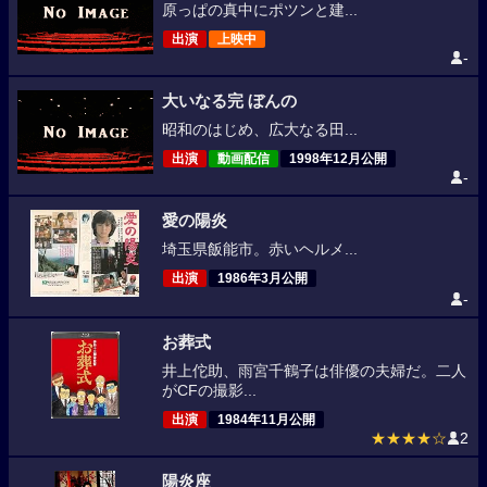
原っぱの真中にポツンと建...
出演
上映中
-
大いなる完 ぼんの
昭和のはじめ、広大なる田...
出演
動画配信
1998年12月公開
-
愛の陽炎
埼玉県飯能市。赤いヘルメ...
出演
1986年3月公開
-
お葬式
井上佗助、雨宮千鶴子は俳優の夫婦だ。二人
がCFの撮影...
出演
1984年11月公開
★★★★☆
2
陽炎座