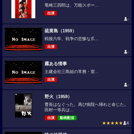
竜崎三四郎は、万能スポー...
出演
-
硫黄島（1959）
戦後六年、戦争の悲惨な爪...
出演
-
霧ある情事
土建会社三島組の常務・室...
出演
-
野火（1959）
曹長はなぐった。再び病院へ帰れと命じた。
田村一等兵は...
出演
動画配信
★★★★★
4