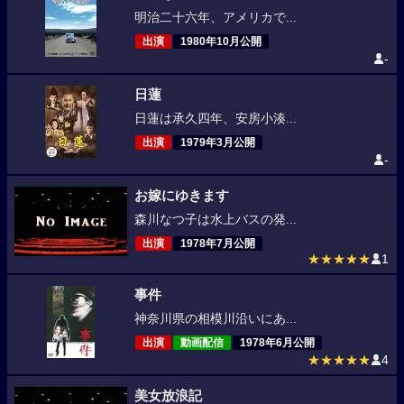
明治二十六年、アメリカで...
出演
1980年10月公開
-
日蓮
日蓮は承久四年、安房小湊...
出演
1979年3月公開
-
お嫁にゆきます
森川なつ子は水上バスの発...
出演
1978年7月公開
★★★★★
1
事件
神奈川県の相模川沿いにあ...
出演
動画配信
1978年6月公開
★★★★★
4
美女放浪記