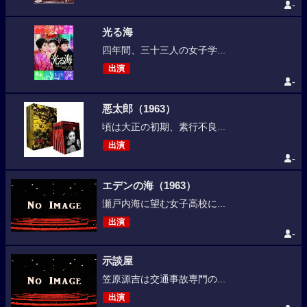
-
光る海
四年間、三十三人の女子学...
出演
-
悪太郎（1963）
頃は大正の初期、素行不良...
出演
-
エデンの海（1963）
瀬戸内海に望む女子高校に...
出演
-
示談屋
笠原源吉は交通事故専門の...
出演