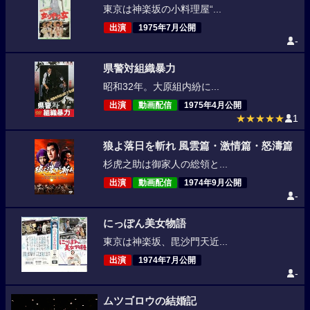
東京は神楽坂の小料理屋“...
出演
1975年7月公開
-
県警対組織暴力
昭和32年。大原組内紛に...
出演
動画配信
1975年4月公開
★★★★★
1
狼よ落日を斬れ 風雲篇・激情篇・怒濤篇
杉虎之助は御家人の総領と...
出演
動画配信
1974年9月公開
-
にっぽん美女物語
東京は神楽坂、毘沙門天近...
出演
1974年7月公開
-
ムツゴロウの結婚記