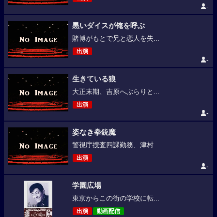
-
黒いダイスが俺を呼ぶ
賭博がもとで兄と恋人を失...
出演
-
生きている狼
大正末期、吉原へぶらりと...
出演
-
姿なき拳銃魔
警視庁捜査四課勤務、津村...
出演
-
学園広場
東京からこの街の学校に転...
出演
動画配信