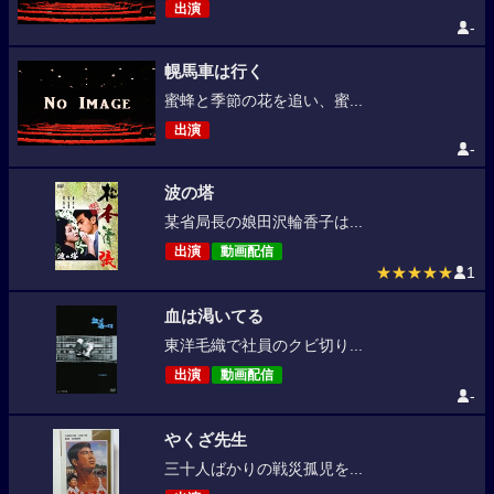
出演
-
幌馬車は行く
蜜蜂と季節の花を追い、蜜...
出演
-
波の塔
某省局長の娘田沢輪香子は...
出演
動画配信
★★★★★
1
血は渇いてる
東洋毛織で社員のクビ切り...
出演
動画配信
-
やくざ先生
三十人ばかりの戦災孤児を...