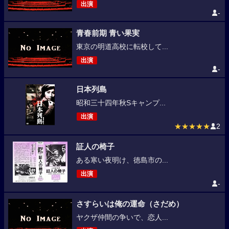
出演
-
青春前期 青い果実
東京の明道高校に転校して...
出演
-
日本列島
昭和三十四年秋Sキャンプ...
出演
★★★★★
2
証人の椅子
ある寒い夜明け、徳島市の...
出演
-
さすらいは俺の運命（さだめ）
ヤクザ仲間の争いで、恋人...