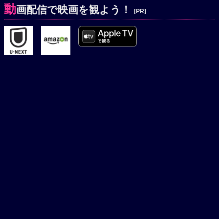
動
画配信で映画を観よう！
[PR]