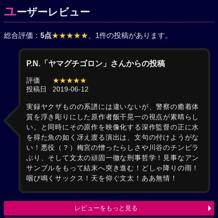
ユ
ーザーレビュー
総合評価：
5点
★★★★★
、1件の投稿があります。
P.N.「ヤマグチゴロン」さんからの投稿
評価
★★★★★
投稿日
2019-06-12
実録ヤクザものの系譜には違いないが、警察の癒着体
質を浮き彫りにした原作者飯干晃一の視点が素晴らし
い。と同時にその原作を映像化する深作監督の正に水
を得た魚の如く冴え渡る演出は、文句の付けようがな
い！悪役（？）梅宮の憎ったらしさや川谷のチンピラ
ぶり、そして文太の頑固一徹な刑事哲学！見事なアン
サンブルをもって結末へ突き進む！どしゃ降りの雨！
咽び鳴くサックス！天を仰ぐ文太！ああ無情！
レビューをもっと見る