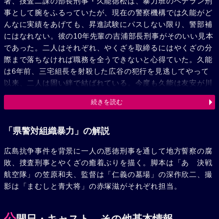
署、捜査二課の部長刑事・久能徳松は、暴力班のベテラン刑
事として腕をふるっていたが、現在の警察機構では久能がど
んなに実績をあげても、昇進試験にパスしない限り、警部補
にはなれない。彼の10年先輩の吉浦部長刑事がそのいい見本
であった。二人はそれぞれ、やくざを取締るにはやくざの分
際まで落ちなければ職務を全うできないと心得ていた。久能
は6年前、三宅組長を射殺した広谷の犯行を見逃してやって
以来、二人は固い絆で結ばれている。今度も久能は友安が川
手組の縄張り拡張のために職権乱用した事をつきとめ叩きつ
続きを読む
ぶした。倉島地区の暴力取締り本部が再編成されることにな
り、県警本部から若手エリート警部補・海田昭一が赴任し
た。海田は、法に厳正、組織に忠実、やくざとの私的関係を
「県警対組織暴力」の解説
断つ、と、三点をモットーに本部風を吹かせた。海田のやり
広島抗争事件を背景に一人の悪徳刑事を通して地方誓察の腐
方に反撥した吉浦は退職した。時同じくして久能は妻の玲子
敗、捜査刑事とやくざの癒着ぶりを描く。脚本は「あゝ決戦
に離縁状を叩きつけられた。数日後、吉浦は川手組の顧問と
航空隊」の笠原和夫、監督は「仁義の墓場」の深作欣二、撮
なり、久能は捜査班から遠ざけられた。翌日、大原組長出所
影は「まむしと青大将」の赤塚滋がそれぞれ担当。
祝いの花会で大原は再び逮捕され、組の解散を迫られた。こ
れらは友安に買収された海田の描いた絵図だったが、追いつ
められた広谷は久能を責めた。そして海田に反抗した久能は
公
開日・キャスト、その他基本情報