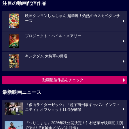
注目の動画配信作品
映画クレヨンしんちゃん 超華麗！灼熱のカスカベダンサ
ーズ
プロジェクト・ヘイル・メアリー
キングダム 大将軍の帰還
動画配信作品をチェック
最新映画ニュース
『仮面ライダーゼッツ』『超宇宙刑事ギャバン インフィ
ニティ』オフショット11点が解禁
『つりこまち』2026年秋公開決定！仲村悠菜が映画初主演
で“釣りで五輪金メダル”を目指す