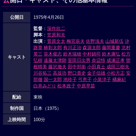
自宅待機を命ぜられた。一方、窮地に立たされた広谷は、吉
浦をホテルに監禁し、海田と取引きした。これを無視した海
公開日
1975年4月26日
田は、久能に広谷説得を要請した。自らの意志で広谷に接近
した久能は、川手組の解散、広谷等の減刑、という条件で自
監督
：
深作欣二
首を納得させた。「花道じゃけん、カッコつけさせてくれ」
脚本
：
笠原和夫
と言って久能に手錠をはずさせた広谷は、突然海田の拳銃を
出演
：
菅原文太
梅宮辰夫
佐野浅夫
山城新伍
汐
奪うと車に飛び乗った。久能は腰の拳銃を抜きざま広谷の頭
路章
林彰太郎
有川正治
森源太郎
藤岡重慶
北村
部を射った……。昭和40年。倉島署内の一派出所の巡査・久
英三
笹木俊志
鈴木瑞穂
中村錦司
鈴木康弘
松方
キャスト
弘樹
遠藤太津朗
室田日出男
奈辺悟
成瀬正孝
曽
能徳松は、バイクで巡回中、接近して来た一台の乗用車には
根晴美
藤沢徹夫
田中邦衛
小田真士
成田三樹夫
ねられ即死、交通事故として処理された。
川谷拓三
高並功
野口貴史
金子信雄
小松方正
安
部徹
国一太郎
池玲子
弓恵子
小泉洋子
橘麻紀
白井みどり
松本政子
中原早苗
配給
東映
制作国
日本（1975）
上映時間
100分