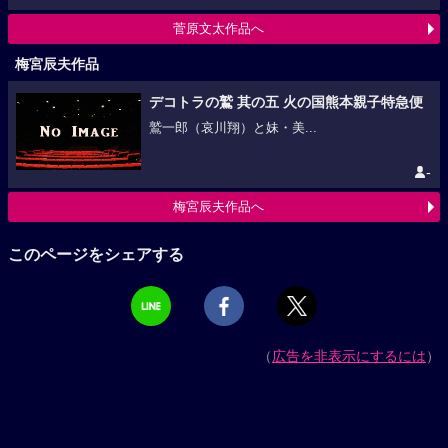
菅原文太作品へ
梅宮辰夫作品
デコトラの鷲 其の五 火の国熊本親子特急便
鷲一郎（哀川翔）と妹・美...
-
梅宮辰夫作品へ
このページをシェアする
（
広告を非表示にするには
）