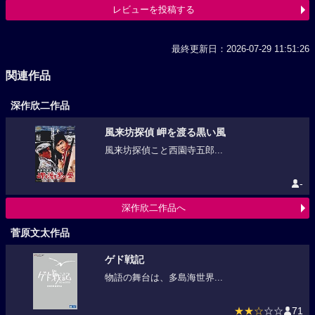
レビューを投稿する
最終更新日：2026-07-29 11:51:26
関連作品
深作欣二作品
風来坊探偵 岬を渡る黒い風
風来坊探偵こと西園寺五郎...
-
深作欣二作品へ
菅原文太作品
ゲド戦記
物語の舞台は、多島海世界...
★★☆
☆☆
71