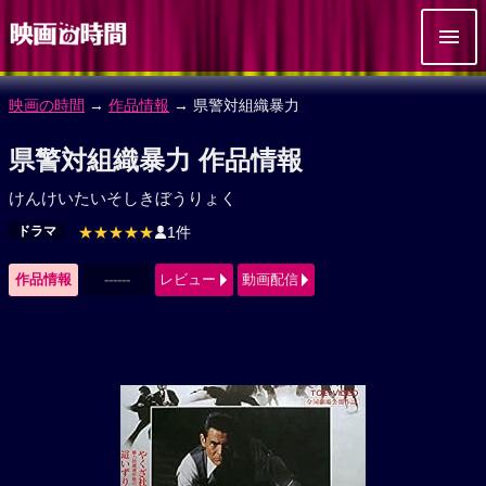
映画の時間
→
作品情報
→ 県警対組織暴力
県警対組織暴力 作品情報
けんけいたいそしきぼうりょく
ドラマ
★★★★★
1件
作品情報
------
レビュー
動画配信