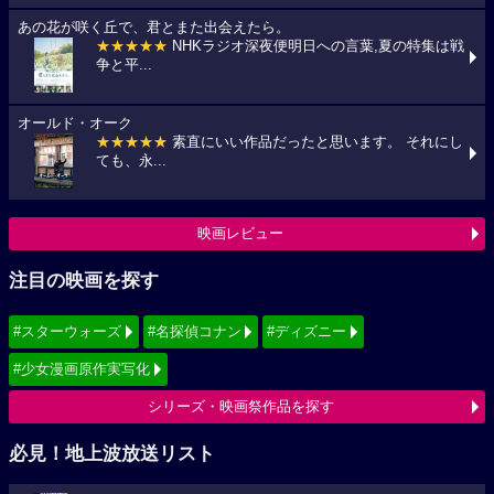
あの花が咲く丘で、君とまた出会えたら。
★★★★★
NHKラジオ深夜便明日への言葉,夏の特集は戦
争と平...
オールド・オーク
★★★★★
素直にいい作品だったと思います。 それにし
ても、永...
映画レビュー
注目の映画を探す
#スターウォーズ
#名探偵コナン
#ディズニー
#少女漫画原作実写化
シリーズ・映画祭作品を探す
必見！地上波放送リスト