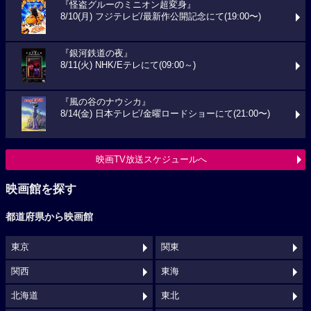
『怪盗グルーのミニオン超変身』
8/10(月) フジテレビ/最新作公開記念にて(19:00〜)
『銀河鉄道の夜』
8/11(火) NHK/Eテレにて(09:00～)
『風の谷のナウシカ』
8/14(金) 日本テレビ/金曜ロードショーにて(21:00〜)
映画TV放送スケジュールへ
映画館を探す
都道府県から映画館
東京
関東
関西
東海
北海道
東北