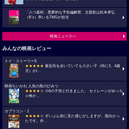
「八つ墓村」悪夢的な予告編解禁、主題歌は松本孝弘
（B’z）率いるTMGが担当
映画ニュースへ
みんなの映画レビュー
トイ・ストーリー5
★★★★★
最近街を歩いていても小さい子（特に3、4歳
児）がi...
映画ちいかわ 人魚の島のひみつ
★★★★
☆ 小6の子供と行きました。 セイレーンがめっち
ゃ怖か...
カプリコン・1
★★★★
☆ ずいぶん前に見た感じがしますが、面白かっ
たです。作...