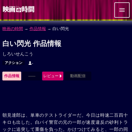
映画の時間
→
作品情報
→ 白い閃光
白い閃光 作品情報
しろいせんこう
アクション
-
作品情報
------
レビュー
動画配信
朝見達郎は、単車のテストライダーだ。今日は時速二百四十
キロも出した。白バイ警官の兄の一郎が速度違反の砂利トラ
ックに追突して重傷を負った。かけつけてみると、一郎の同