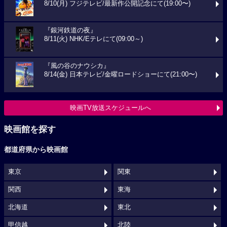
8/10(月) フジテレビ/最新作公開記念にて(19:00〜)
『銀河鉄道の夜』
8/11(火) NHK/Eテレにて(09:00～)
『風の谷のナウシカ』
8/14(金) 日本テレビ/金曜ロードショーにて(21:00〜)
映画TV放送スケジュールへ
映画館を探す
都道府県から映画館
東京
関東
関西
東海
北海道
東北
甲信越
北陸