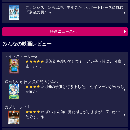
フランシス・ンら出演。中年男たちがボートレースに挑む
「逆流の男たち」
映画ニュースへ
みんなの映画レビュー
トイ・ストーリー5
★★★★★
最近街を歩いていても小さい子（特に3、4歳
児）がi...
映画ちいかわ 人魚の島のひみつ
★★★★
☆ 小6の子供と行きました。 セイレーンがめっち
ゃ怖か...
カプリコン・1
★★★★
☆ ずいぶん前に見た感じがしますが、面白かっ
たです。作...