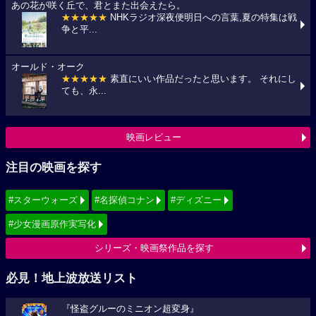
あの花が咲く丘で、君とまた出会えたら。
★★★★★
NHKラジオ深夜便明日への言葉,夏の特集は戦
争と平...
オールド・オーク
★★★★★
素直にいい作品だったと思います。 それにし
ても、永...
映画レビュー
注目の映画を探す
#スターウォーズ
#名探偵コナン
#ディズニー
#少女漫画原作実写化
シリーズ・映画祭作品を探す
必見！地上波放送リスト
『怪盗グルーのミニオン超変身』