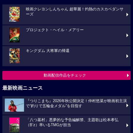
映画クレヨンしんちゃん 超華麗！灼熱のカスカベダンサ
ーズ
プロジェクト・ヘイル・メアリー
キングダム 大将軍の帰還
動画配信作品をチェック
最新映画ニュース
『つりこまち』2026年秋公開決定！仲村悠菜が映画初主演
で“釣りで五輪金メダル”を目指す
「八つ墓村」悪夢的な予告編解禁、主題歌は松本孝弘
（B’z）率いるTMGが担当