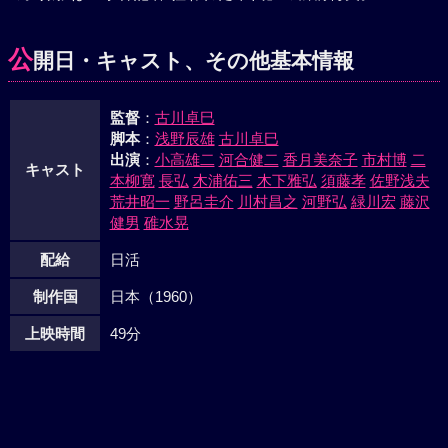
した。ダンプカーの群はスピードをあげて国道を飛ばした。
倉庫では律が電話にかじりついた。国道の白バイやパトカ
公
開日・キャスト、その他基本情報
ー、ヘリコプターに指令がとんだ。松本の白バイがついに政
のトラックを追った。急ブレーキをかけてオカマをくらわせ
監督
：
古川卓巳
ようとする政の手は昏倒を装っていた達郎に払われた。トラ
脚本
：
浅野辰雄
古川卓巳
ックを降りた達郎と政は激しく格闘した。白バイ警官が怒濤
出演
：
小高雄二
河合健二
香月美奈子
市村博
二
のようにダンプカーに殺到した。
キャスト
本柳寛
長弘
木浦佑三
木下雅弘
須藤孝
佐野浅夫
荒井昭一
野呂圭介
川村昌之
河野弘
緑川宏
藤沢
健男
碓水晃
配給
日活
制作国
日本（1960）
上映時間
49分