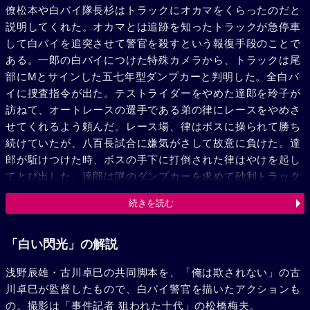
僚松本や白バイ隊長杉はトラックにオカマをくらったのだと
説明してくれた。オカマとは追跡を知ったトラックが急停車
して白バイを追突させて警官を殺すという報復手段のことで
ある。一郎の白バイにつけた特殊カメラから、トラックは尾
部にMとサインした五七年型ダンプカーと判明した。全白バ
イに捜査指令が出た。テストライダーをやめた達郎を玲子が
訪ねて、オートレースの選手である弟の律にレースをやめさ
せてくれるよう頼んだ。レース場、律はボスに操られて勝ち
続けていたが、八百長試合に嫌気がさして故意に負けた。達
郎が駈けつけた時、ボスの手下に打倒された律はやけを起し
てとび出した。達郎は謎のダンプカーを求めて砂利トラック
の運転手になった。情報は意外に早く入った。運転手仲間
続きを読む
で“街道の政”という暴れ者がいるという。来合わせた政は緊
張した達郎の疑惑を感じとったようだった。果して政のトラ
ックは尾部にMの字を消した五七年型だった。達郎は政を追
「白い閃光」の解説
って山奥の砂利採掘場にのり込んだが、そこには律が働かさ
浅野辰雄・古川卓巳の共同脚本を、「俺は欺されない」の古
れていた。律と達郎の関係を知った政は律を倉庫に閉じこめ
川卓巳が監督したもので、白バイ警官を描いたアクションも
た。数時間後、山を下りようとする達郎を砂利トラックの群
の。撮影は「事件記者 狙われた十代」の松橋梅夫。
から政が呼びとめた。覚悟して乗った達郎は政の一撃に昏倒