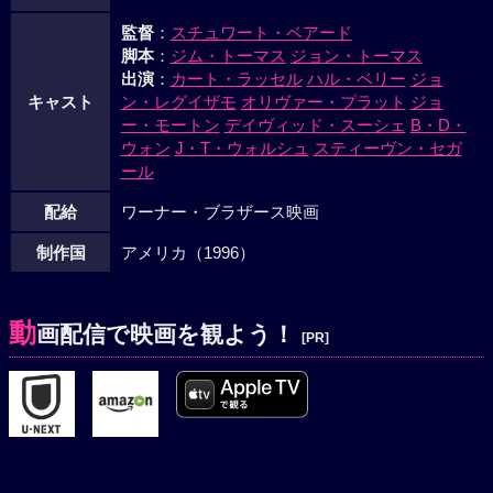
機転を効かし、ジャンボ機の機体のランプを利用したモール
監督
：
スチュワート・ベアード
ス信号で爆撃機のパイロットに無事を知らせ、撃墜の危機は
脚本
：
ジム・トーマス
ジョン・トーマス
回避された。ジーンの機転でスリーパーを見破ったグラント
出演
：
カート・ラッセル
ハル・ベリー
ジョ
は、機内に乗っていた警官との連携でスリーパーを倒し、起
キャスト
ン・レグイザモ
オリヴァー・プラット
ジョ
爆装置は解除された。銃撃戦が開始され、テロリスト一味は
ー・モートン
デイヴィッド・スーシェ
B・D・
ウォン
J・T・ウォルシュ
スティーヴン・セガ
全員倒されるが、ハッサンがパイロットたちを射殺したた
ール
め、操縦する者のいない機は失速する。小型飛行機の操縦経
験しかないグラントが操縦桿を握り、ジーンの協力で着陸を
配給
ワーナー・ブラザース映画
試みた。危機一髪、機は無事に着陸に成功し、乗客の生命は
制作国
アメリカ（1996）
救われた。
動
画配信で映画を観よう！
[PR]