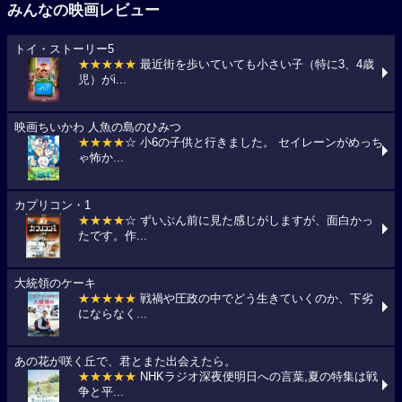
みんなの映画レビュー
トイ・ストーリー5
★★★★★
最近街を歩いていても小さい子（特に3、4歳
児）がi...
映画ちいかわ 人魚の島のひみつ
★★★★
☆ 小6の子供と行きました。 セイレーンがめっち
ゃ怖か...
カプリコン・1
★★★★
☆ ずいぶん前に見た感じがしますが、面白かっ
たです。作...
大統領のケーキ
★★★★★
戦禍や圧政の中でどう生きていくのか、下劣
にならなく...
あの花が咲く丘で、君とまた出会えたら。
★★★★★
NHKラジオ深夜便明日への言葉,夏の特集は戦
争と平...