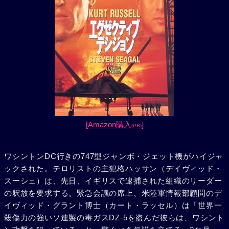
[Amazon購入
]
(PR)
ワシントンDC行きの747型ジャンボ・ジェット機がハイジャ
ックされた。テロリストの主犯格ハッサン（デイヴィッド・
スーシェ）は、先日、イギリスで逮捕された組織のリーダー
の釈放を要求する。緊急会議の席上、米陸軍情報部顧問のデ
イヴィッド・グラント博士（カート・ラッセル）は「世界一
殺傷力の強いソ連製の毒ガスDZ-5を盗んだ彼らは、ワシント