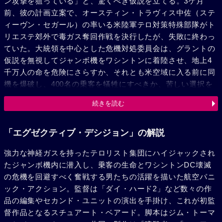
ン攻撃を狙っている」と、驚くべき仮説を立てる。3ケ月
前、彼の計画立案で、オースティン・トラヴィス中佐（ステ
ィーヴン・セガール）の率いる米陸軍テロ対策特殊部隊がト
リエステ郊外で毒ガス奪回作戦を決行したが、失敗に終わっ
ていた。大統領を中心とした危機対処委員会は、グラントの
仮説を無視してジャンボ機をワシントンに着陸させ、地上4
千万人の命を危険にさらすか、それとも米空域に入る前に同
機を爆破し、400名の乗客を犠牲にすべきか、苦しい選択を
迫られる。答えが出ないままトラヴィスは、まだ実験段階に
続きを読む
ある空中輸送機を大西洋上8000mの地点でジャンボ機とドッ
キングさせ、秘密裡に特殊部隊のメンバーを機内に送り込む
ことを提案する。作戦は認められ、トラヴィスはラット（ジ
「エグゼクティブ・デシジョン」の解説
ョン・レグイザモ）、キャピー（ジョー・モートン）、ルー
強力な神経ガスを持ったテロリスト集団にハイジャックされ
イ（B・D・ウォン）、ベイカーの腹心の部下たちに加え、
たジャンボ機内に潜入し、乗客の生命とワシントンDC壊滅
全く実戦経験のないグラントを選ぶ。彼は戸惑う間もなく、
の危機を回避すべく奮戦する男たちの活躍を描いた航空パニ
輸送機を設計したケイヒル（オリヴァー・プラット）を加え
ック・アクション。監督は「ダイ・ハード2」など数々の作
たメンバーと共に、輸送機に乗り込んだ。途中、グラントと
品の編集やセカンド・ユニットの演出を手掛け、これが初監
トラヴィスは3ケ月前の作戦のことで反目しあい、緊張した
督作品となるスチュアート・ベアード。脚本はジム・トーマ
空気は部下たちにも伝わる。輸送機は無事、ジャンボ機との