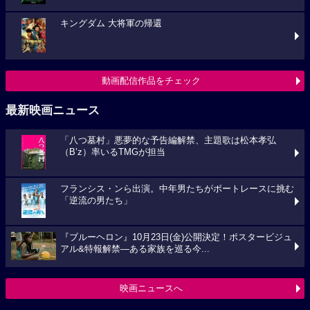
キングダム 大将軍の帰還
動画配信作品をチェック
最新映画ニュース
「八つ墓村」悪夢的な予告編解禁、主題歌は松本孝弘
（B’z）率いるTMGが担当
フランシス・ンら出演。中年男たちがボートレースに挑む
「逆流の男たち」
『ブルーヘロン』10月23日(金)公開決定！ポスタービジュ
アル&特報解禁―ある家族を巡る今...
映画ニュースへ