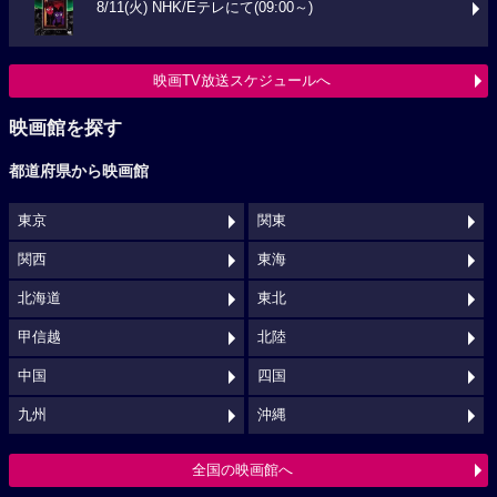
8/11(火) NHK/Eテレにて(09:00～)
映画TV放送スケジュールへ
映画館を探す
都道府県から映画館
東京
関東
関西
東海
北海道
東北
甲信越
北陸
中国
四国
九州
沖縄
全国の映画館へ