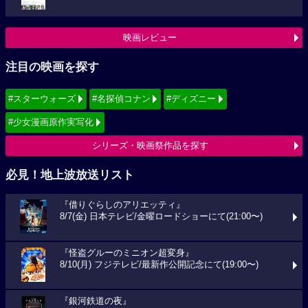
映画レビュー
注目の映画を探す
#スターウォーズ
#名探偵コナン
#ディズニー
#少女漫画原作実写化
シリーズ・映画祭作品を探す
必見！地上波放送リスト
『借りぐらしのアリエッティ』
8/7(金) 日本テレビ/金曜ロードショーにて(21:00〜)
『怪盗グルーのミニオン超変身』
8/10(月) フジテレビ/最新作公開記念にて(19:00〜)
『銀河鉄道の夜』