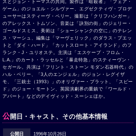
スとジョン・トーマスの共同。製作は「暗殺者」「フェア・
接続に成功し、メンバーは次々と乗り込んでいく。ところ
ゲーム」のジョエル・シルヴァー、エグゼクティヴ・プロデ
が、激しい乱気流が発生し、このままでは両機とも大破しか
ューサーはスティーヴ・ペリー。撮影は「クリフハンガー」
ねない。輸送機に残されたままのトラヴィスは、必死に手を
のアレックス・トムソン、音楽は「訣別の街」のジェリー・
伸ばすグラントに、笑顔で「頼んだぞ」という言葉を残し、
ゴールドスミス、美術は「ショーシャンクの空に」のテレン
輸送機を切り離してしまう。トラヴィスを乗せた輸送機は爆
ス・マーシュ、編集は「マーヴェリック」のダラス・プエッ
発炎上し、地上との連絡は一切絶たれてしまった。一方、米
トと「ダイ・ハード」「カットスロート・アイランド」のフ
国防総省内では、レーダーから突如輸送機が消えたことから
ランク・J・ユリオステ。主演は「エスケープ・フロム・
動揺が走る。トラヴィスを失った今、グラントには一度も組
L.A.」のカート・ラッセルと「暴走特急」のスティーヴン・
んだことのない彼に、不信感を抱くメンバーが残された。に
セガール。共演は「フリント・ストーン モダン石器時代」の
わか仕立ての6人のチームは、限られた時間内で、テロリス
ハル・ベリー、「3人のエンジェル」のジョン・レグイザ
トたちに見つかることなく、機内の狭い空間を移動しなが
モ、「三銃士（1993）」のオリヴァー・プラット、「スピー
ら、毒ガスと起爆装置を発見しなければならない。しかも、
ド」のジョー・モートン、英国演劇界の重鎮で「ワールド・
グラントは起爆装置を持つ人間（=スリーパー）は、武装し
アパート」などのデイヴィッド・スーシェほか。
たメンバーの中ではなく、一般の乗客に紛れ込んで乗ってい
ることに気づく。グラントは、勇敢なスチュワーデスのジー
ン（ハル・ベリー）と連絡を取り、彼女の強力を得て、一歩
公
開日・キャスト、その他基本情報
一歩作戦を進めていく。一方、侵入者の存在に気づいたハッ
サンも警戒を厳しくする。そして、ついに大統領命令が下さ
公開日
1996年10月26日
れ、海軍戦闘機がジャンボ機に迫っていた。グラントたちは