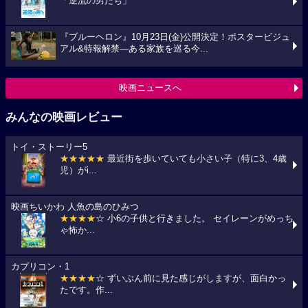
「逆流の男たち」
『ブルーヘロン』10月23日(金)公開決定！ポスタービジュ
アル&特報解禁―ある家族を巡る今...
映画ニュースへ
みんなの映画レビュー
トイ・ストーリー5
★★★★★
最近街を歩いていても小さい子（特に3、4歳
児）がi...
映画ちいかわ 人魚の島のひみつ
★★★★
☆ 小6の子供と行きました。 セイレーンがめっち
ゃ怖か...
カプリコン・1
★★★★
☆ ずいぶん前に見た感じがしますが、面白かっ
たです。作...