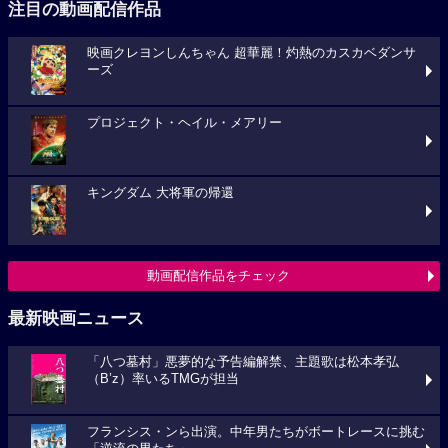
注目の動画配信作品
映画クレヨンしんちゃん 超華麗！灼熱のカスカベダンサ
ーズ
プロジェクト・ヘイル・メアリー
キングダム 大将軍の帰還
動画配信作品をチェック
最新映画ニュース
「八つ墓村」悪夢的な予告編解禁、主題歌は松本孝弘
（B’z）率いるTMGが担当
フランシス・ンら出演。中年男たちがボートレースに挑む