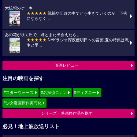
大統領のケーキ
★★★★★
戦禍や圧政の中でどう生きていくのか、下劣
にならなく...
あの花が咲く丘で、君とまた出会えたら。
★★★★★
NHKラジオ深夜便明日への言葉,夏の特集は戦
争と平...
映画レビュー
注目の映画を探す
#スターウォーズ
#名探偵コナン
#ディズニー
#少女漫画原作実写化
シリーズ・映画祭作品を探す
必見！地上波放送リスト