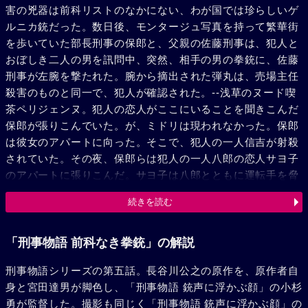
害の兇器は前科リストのなかにない、わが国では珍らしいゲ
ルニカ銃だった。数日後、モンタージュ写真を持って繁華街
を歩いていた部長刑事の保郎と、父親の佐藤刑事は、犯人と
おぼしき二人の男を訊問中、突然、相手の男の拳銃に、佐藤
刑事が左腕を撃たれた。腕から摘出された弾丸は、売場主任
殺害のものと同一で、犯人が確認された。--浅草のヌード喫
茶ペリジェンヌ。犯人の恋人がここにいることを聞きこんだ
保郎が張りこんでいた。が、ミドリは現われなかった。保郎
は彼女のアパートに向った。そこで、犯人の一人信吉が射殺
されていた。その夜、保郎らは犯人の一人八郎の恋人サヨ子
のアパートに張りこんだ。サヨ子は八郎とともに運転手を脅
迫し、トラックで脱出を図った。これを知った保郎はただち
続きを読む
にパトカーで追跡した。やがて、河原に追いつめられた八郎
の手に、保郎によって手錠がかけられた。
「刑事物語 前科なき拳銃」の解説
刑事物語シリーズの第五話。長谷川公之の原作を、原作者自
身と宮田達男が脚色し、「刑事物語 銃声に浮かぶ顔」の小杉
勇が監督した。撮影も同じく「刑事物語 銃声に浮かぶ顔」の