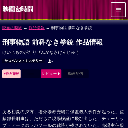
映画の時間
→
作品情報
→ 刑事物語 前科なき拳銃
刑事物語 前科なき拳銃 作品情報
けいじものがたりぜんかなきけんじゅう
サスペンス・ミステリー
-
作品情報
------
レビュー
動画配信
ある初夏の夕方、場外場券売場に強盗殺人事件が起った。佐
藤部長刑事は、ただちに現場検証に飛び出した。チューリッ
プ・アークのラバソールの靴跡が残されていた。売場主任殺