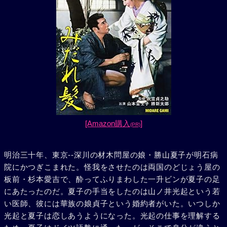
[Amazon購入
]
(PR)
明治三十年、東京--深川の材木問屋の娘・勝山夏子が明石病
院にかつぎこまれた。怪我をさせたのは両国のどじょう屋の
板前・杉本愛吉で、酔ってふりまわした一升ビンが夏子の足
にあたったのだ。夏子の手当をしたのは山ノ井光起という若
い医師、彼には華族の娘貞子という婚約者がいた。いつしか
光起と夏子は恋しあうようになった。光起の仕事を理解する