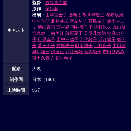
監督
：
衣笠貞之助
原作
：
泉鏡花
出演
：
山本富士子
勝新太郎
川崎敬三
花布辰男
中村伸郎
北林谷栄
南左斗子
宮島城司
倉田マユ
ミ
殿山泰司
西村晃
阿井美千子
佐野浅夫
丸山修
キャスト
宮島健一
南美江
賀原夏子
見明凡太朗
穂高のり
子
目黒幸子
田中三津子
万代敦子
近江輝子
響令
子
藍三千子
竹里光子
町田博子
宇野良子
中田勉
早川雄三
伊達正
武江義雄
宮内順子
市田ひろみ
耕田久鯉子
花村泰子
配給
大映
制作国
日本（1961）
上映時間
95分