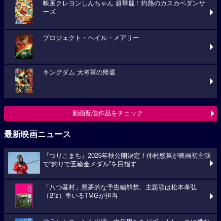
映画クレヨンしんちゃん 超華麗！灼熱のカスカベダンサ
ーズ
プロジェクト・ヘイル・メアリー
キングダム 大将軍の帰還
動画配信作品をチェック
最新映画ニュース
『つりこまち』2026年秋公開決定！仲村悠菜が映画初主演
で“釣りで五輪金メダル”を目指す
「八つ墓村」悪夢的な予告編解禁、主題歌は松本孝弘
（B’z）率いるTMGが担当