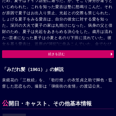
ため、夏子はドイツ語塾に通った。が、そこで身分が違うと
いじめられた。これを知った愛吉は塾に怒鳴りこんだ。それ
が原因で夏子はお出入り禁止、光起との交際も禁じられた。
しょげる夏子をみる愛吉は、自分の彼女に対する愛を知っ
た。深川の大火で夏子の家は丸焼けになった。病身の父と借
財のため、夏子は光起をあきらめる決心をした。歳月は流れ
た--芸者になった夏子は小夏と名のり下田に流れていた。彼
女を慕う愛吉は、近所の“河伝”に住みこんでいた。金でなび
かぬ小夏に“河伝”の親爺が熱を上げ、刃傷沙汰を起し、止め
続きを読む
に入った愛吉はクビになった。夏子は小田原に住みかえ、愛
吉も後を追った。一日、愛吉の真情を知った夏子は、彼を箱
根に誘った。一方、貞子との結婚に失敗した光起は悶悶の日
「みだれ髪（1961）」の解説
を送っていた。たまたま熱海に行った光起は、夏子の消息を
泉鏡花の「三枚続」を、「歌行燈」の衣笠貞之助で脚色・監
知り料亭相模屋で二人は再会した。その席へ出刃を持った愛
督した悲恋もの。撮影は「弾痕街の友情」の渡辺公夫。
吉がとびこんできた。彼は光起の気持を誤解したらしく、い
きなり彼に切りかかった。それを止めようとして仲に入った
夏子の脇腹にささってしまった。明日は二人で箱根に行くと
公
開日・キャスト、その他基本情報
いう前夜、愛吉に手をとられながら夏子は寂しく息絶えた。