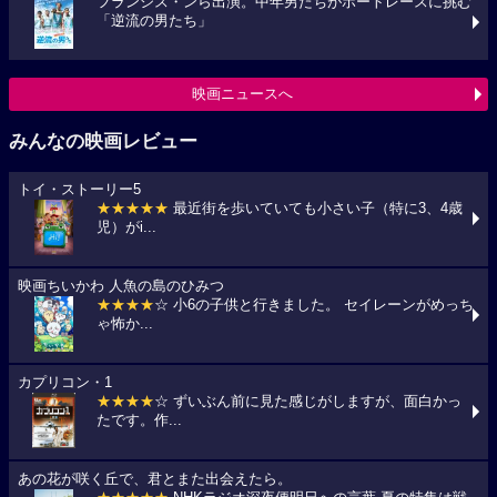
フランシス・ンら出演。中年男たちがボートレースに挑む
「逆流の男たち」
映画ニュースへ
みんなの映画レビュー
トイ・ストーリー5
★★★★★
最近街を歩いていても小さい子（特に3、4歳
児）がi...
映画ちいかわ 人魚の島のひみつ
★★★★
☆ 小6の子供と行きました。 セイレーンがめっち
ゃ怖か...
カプリコン・1
★★★★
☆ ずいぶん前に見た感じがしますが、面白かっ
たです。作...
あの花が咲く丘で、君とまた出会えたら。