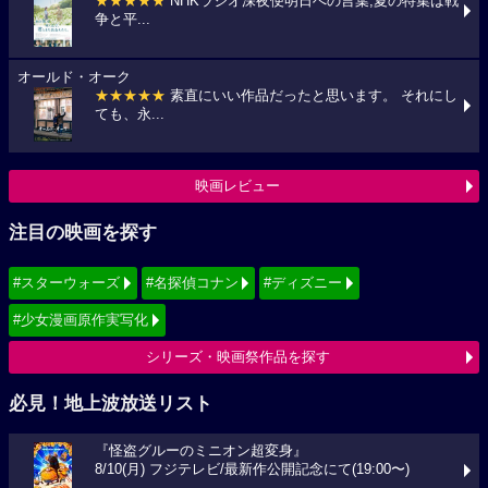
★★★★★
NHKラジオ深夜便明日への言葉,夏の特集は戦
争と平...
オールド・オーク
★★★★★
素直にいい作品だったと思います。 それにし
ても、永...
映画レビュー
注目の映画を探す
#スターウォーズ
#名探偵コナン
#ディズニー
#少女漫画原作実写化
シリーズ・映画祭作品を探す
必見！地上波放送リスト
『怪盗グルーのミニオン超変身』
8/10(月) フジテレビ/最新作公開記念にて(19:00〜)