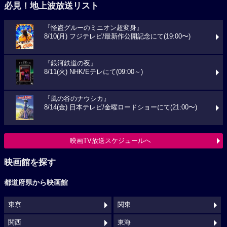
必見！地上波放送リスト
『怪盗グルーのミニオン超変身』
8/10(月) フジテレビ/最新作公開記念にて(19:00〜)
『銀河鉄道の夜』
8/11(火) NHK/Eテレにて(09:00～)
『風の谷のナウシカ』
8/14(金) 日本テレビ/金曜ロードショーにて(21:00〜)
映画TV放送スケジュールへ
映画館を探す
都道府県から映画館
東京
関東
関西
東海