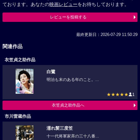
ております。あなたの
映画レビュー
をお待ちしております。
レビューを投稿する
最終更新日：2026-07-29 11:50:29
関連作品
衣笠貞之助作品
白鷺
明治も末のある年のこと。...
★★★★★
1
衣笠貞之助作品へ
市川雷蔵作品
濡れ髪三度笠
十一代将軍家斉の三十八番...