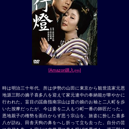
[Amazon購入
]
(PR)
時は明治三十年代、所は伊勢の山田に東京から観世流家元恩
地源三郎の嫡子喜多八を迎えて家元連中の奉納能が華やかに
行われた。盲目の謡曲指南宗山は昔の娘のお袖と二人町を歩
いた按摩だったが、今は妾を二人もつ町一番の師匠だった。
恩地親子の権勢を面白からず思う宗山を、旅姿に扮した喜多
八が訪ね、田舎天狗の鼻をへし折って立ち去った。自分の芸