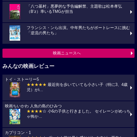
「八つ墓村」悪夢的な予告編解禁、主題歌は松本孝弘
（B’z）率いるTMGが担当
フランシス・ンら出演。中年男たちがボートレースに挑む
「逆流の男たち」
映画ニュースへ
みんなの映画レビュー
トイ・ストーリー5
★★★★★
最近街を歩いていても小さい子（特に3、4歳
児）がi...
映画ちいかわ 人魚の島のひみつ
★★★★
☆ 小6の子供と行きました。 セイレーンがめっち
ゃ怖か...
カプリコン・1