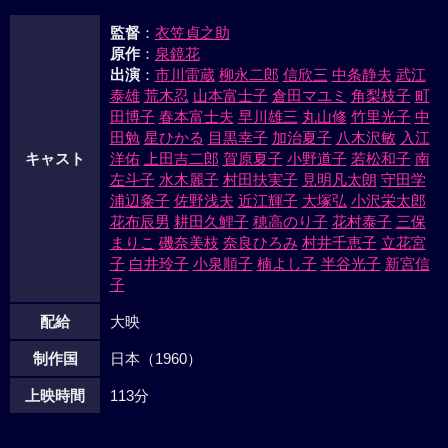
に、喜多八の姿が近づいた。かたくだき合ったお袖と喜多八
監督
：
衣笠貞之助
の体に傍の白梅が散った。
原作
：
泉鏡花
出演
：
市川雷蔵
柳永二郎
信欣三
中条静夫
武江
泰雄
荒木忍
山本富士子
倉田マユミ
角梨枝子
町
田博子
春本富士夫
早川雄三
丸山修
竹里光子
中
田勉
星ひかる
目黒幸子
加治夏子
八木沢敏
入江
キャスト
洋佑
上田吉二郎
賀原夏子
小野道子
若松和子
南
左斗子
水木麗子
村田扶実子
見明凡太朗
守田学
浦辺粂子
佐野浅夫
近江輝子
大塚弘
小沢栄太郎
花布辰男
耕田久鯉子
穂高のり子
花村泰子
三保
まりこ
磯奈美枝
奈良ひろみ
村井千恵子
立花宮
子
白井玲子
小泉順子
楠よし子
半谷光子
新宮信
子
配給
大映
制作国
日本（1960）
上映時間
113分