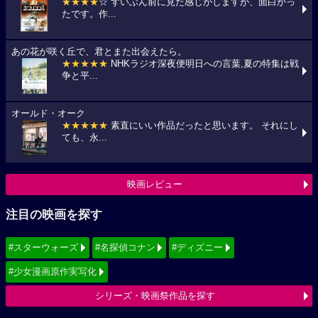
★★★★
☆ ずいぶん前に見た感じがしますが、面白かっ
たです。作...
あの花が咲く丘で、君とまた出会えたら。
★★★★★
NHKラジオ深夜便明日への言葉,夏の特集は戦
争と平...
オールド・オーク
★★★★★
素直にいい作品だったと思います。 それにし
ても、永...
映画レビュー
注目の映画を探す
#スターウォーズ
#名探偵コナン
#ディズニー
#少女漫画原作実写化
シリーズ・映画祭作品を探す