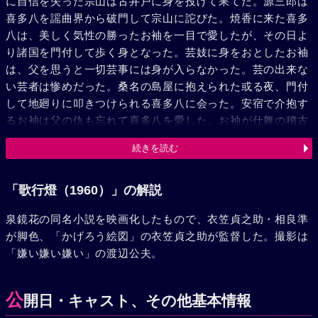
に自信を失った宗山は古井戸に身を投げて果てた。源三郎は
喜多八を謡曲界から破門して宗山に詑びた。焼香に来た喜多
八は、美しく気性の勝ったお袖を一目で愛したが、その日よ
り諸国を門付して歩く身となった。芸妓に身をおとしたお袖
は、父を思うと一切芸事には身が入らなかった。芸の出来な
い芸者は惨めだった。桑名の島屋に抱えられた或る夜、門付
して地廻りに叩きつけられる喜多八に会った。安宿で介抱す
るお袖は父の仇も忘れて喜多八を愛した。お袖が仕舞の稽古
を頼むと、以来父より謡を禁じられた喜多八は喜んで引受け
続きを読む
た。早暁の裏山で二人のきびしい稽古は続いた。そして、お
袖の舞う“玉の段”が仕上る時、それは二人の新しい生活の始
まる日だった。お袖に睦屋の旦那の身請け話が起った。地廻
「歌行燈（1960）」の解説
りと喧嘩して留置された喜多八は、約束の朝、現われなかっ
泉鏡花の同名小説を映画化したもので、衣笠貞之助・相良準
た。絶望したお袖は覚悟の殺鼠剤を帯にはさむと睦屋の座敷
が脚色、「かげろう絵図」の衣笠貞之助が監督した。撮影は
に出向いた。睦屋は急用で出かけた後だった。お袖が別の座
「嫌い嫌い嫌い」の渡辺公夫。
敷に出たのは、能に関係ある客と聞いたからだった。客は恩
地源三郎と小鼓の師匠辺見雪叟の二人だった。喜多八の父と
知らず、お袖が“玉の段”を舞った時、その見事さに源三郎は
公
開日・キャスト、その他基本情報
地の謡を、雪叟は鼓をつとめた。鼓の音に魅入られたよう