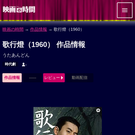
映画の時間
→
作品情報
→ 歌行燈（1960）
歌行燈（1960） 作品情報
うたあんどん
時代劇
-
作品情報
------
レビュー
動画配信