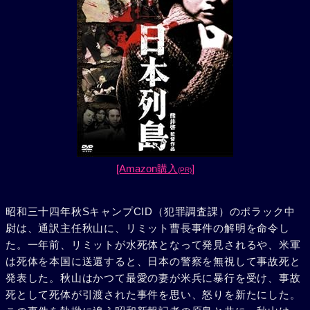
[Amazon購入
]
(PR)
昭和三十四年秋SキャンプCID（犯罪調査課）のポラック中
尉は、通訳主任秋山に、リミット曹長事件の解明を命令し
た。一年前、リミットが水死体となって発見されるや、米軍
は死体を本国に送還すると、日本の警察を無視して事故死と
発表した。秋山はかつて最愛の妻が米兵に暴行を受け、事故
死として死体が引渡された事件を思い、怒りを新たにした。