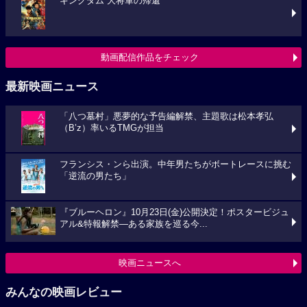
キングダム 大将軍の帰還
動画配信作品をチェック
最新映画ニュース
「八つ墓村」悪夢的な予告編解禁、主題歌は松本孝弘
（B’z）率いるTMGが担当
フランシス・ンら出演。中年男たちがボートレースに挑む
「逆流の男たち」
『ブルーヘロン』10月23日(金)公開決定！ポスタービジュ
アル&特報解禁―ある家族を巡る今...
映画ニュースへ
みんなの映画レビュー