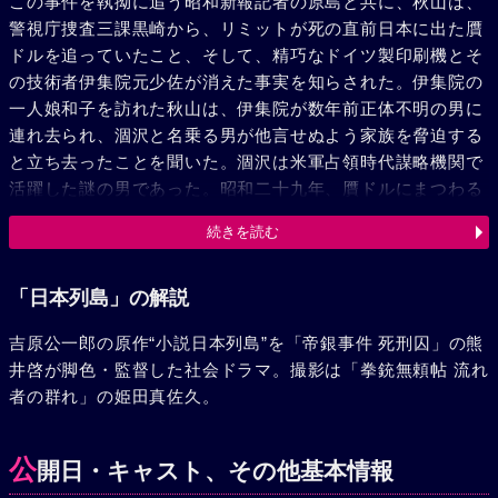
この事件を執拗に追う昭和新報記者の原島と共に、秋山は、
警視庁捜査三課黒崎から、リミットが死の直前日本に出た贋
ドルを追っていたこと、そして、精巧なドイツ製印刷機とそ
の技術者伊集院元少佐が消えた事実を知らされた。伊集院の
一人娘和子を訪れた秋山は、伊集院が数年前正体不明の男に
連れ去られ、涸沢と名乗る男が他言せぬよう家族を脅迫する
と立ち去ったことを聞いた。涸沢は米軍占領時代謀略機関で
活躍した謎の男であった。昭和二十九年、贋ドルにまつわる
信交会事件に、当時検事として立ち会った弁護士日高は、滝
続きを読む
沢の部下佐々木の口から、サン・ピエール教会を根城とし
て、不良外国人がたむろすることを調べていた。佐々木を訪
れた秋山、原島は、佐々木が滝沢にリミットが贋ドルを追及
「日本列島」の解説
していると知らせた事実を知り驚愕とした。やはりリミット
吉原公一郎の原作“小説日本列島”を「帝銀事件 死刑囚」の熊
は涸沢に消されたのか！数日後、佐々木は水死体となってあ
井啓が脚色・監督した社会ドラマ。撮影は「拳銃無頼帖 流れ
がった。突然秋山にポラック中尉から調査中止命令が出た。
者の群れ」の姫田真佐久。
秋山はキャンプをやめて調査を続行した。三十五年外国航空
スチュワーデス椎名加代子が水死体となってあがった。容疑
者として出頭したサンピエール教会サミエル神父は、取り調
公
開日・キャスト、その他基本情報
べの終らぬまま突然帰国した。多くの疑問を残したまま三年