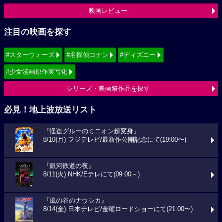
映画レビュー
注目の映画を探す
#スターウォーズ
#名探偵コナン
#ディズニー
#少女漫画原作実写化
シリーズ・映画祭作品を探す
必見！地上波放送リスト
『怪盗グルーのミニオン超変身』
8/10(月) フジテレビ/最新作公開記念にて(19:00〜)
『銀河鉄道の夜』
8/11(火) NHK/Eテレにて(09:00～)
『風の谷のナウシカ』
8/14(金) 日本テレビ/金曜ロードショーにて(21:00〜)