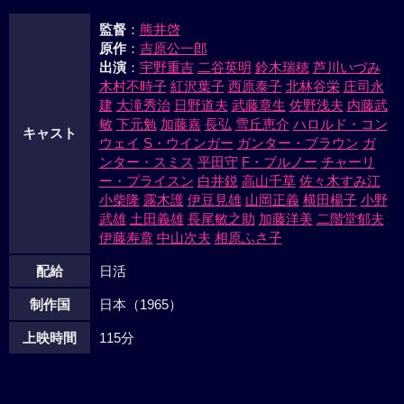
が過ぎた。三十八年、スペンサー大尉から沖縄に伊集院らし
監督
：
熊井啓
い男が陳陽成と名乗っていると聞き、秋山は和子に了解を得
原作
：
吉原公一郎
ると沖縄に飛んだ。だが秋山も、陳陽成と名乗る男も、何者
出演
：
宇野重吉
二谷英明
鈴木瑞穂
芦川いづみ
かに殺害され、当局は真相は永久にわからぬだろうと発表し
木村不時子
紅沢葉子
西原泰子
北林谷栄
庄司永
た。三十九年、この事件を追及するため沖縄に飛ぶ原島を和
建
大滝秀治
日野道夫
武藤章生
佐野浅夫
内藤武
子は、励まし見送った。
敏
下元勉
加藤嘉
長弘
雪丘恵介
ハロルド・コン
キャスト
ウェイ
S・ウインガー
ガンター・ブラウン
ガ
ンター・スミス
平田守
F・ブルノー
チャーリ
ー・プライスン
白井鋭
高山千草
佐々木すみ江
小柴隆
露木護
伊豆見雄
山岡正義
横田楊子
小野
武雄
土田義雄
長尾敏之助
加藤洋美
二階堂郁夫
伊藤寿章
中山次夫
相原ふさ子
配給
日活
制作国
日本（1965）
上映時間
115分