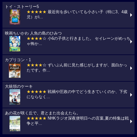
トイ・ストーリー5
★★★★★
最近街を歩いていても小さい子（特に3、4歳
児）がi...
映画ちいかわ 人魚の島のひみつ
★★★★
☆ 小6の子供と行きました。 セイレーンがめっち
ゃ怖か...
カプリコン・1
★★★★
☆ ずいぶん前に見た感じがしますが、面白かっ
たです。作...
大統領のケーキ
★★★★★
戦禍や圧政の中でどう生きていくのか、下劣
にならなく...
あの花が咲く丘で、君とまた出会えたら。
★★★★★
NHKラジオ深夜便明日への言葉,夏の特集は戦
争と平...