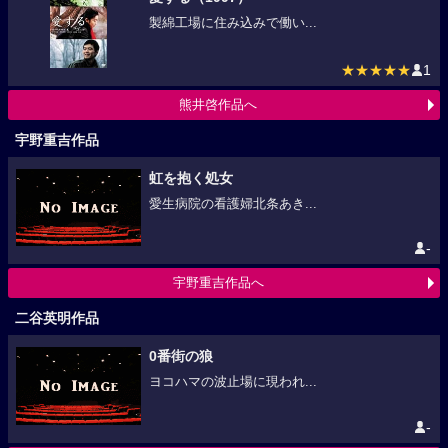
製綿工場に住み込みで働い...
★★★★★
1
熊井啓作品へ
宇野重吉作品
虹を抱く処女
愛生病院の看護婦北条あき...
-
宇野重吉作品へ
二谷英明作品
0番街の狼
ヨコハマの波止場に現われ...
-