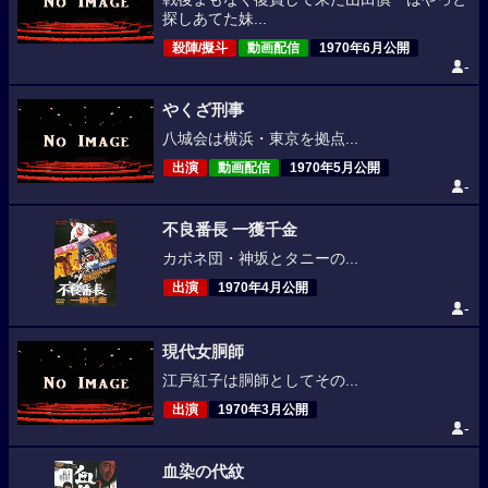
探しあてた妹...
殺陣/擬斗
動画配信
1970年6月公開
-
やくざ刑事
八城会は横浜・東京を拠点...
出演
動画配信
1970年5月公開
-
不良番長 一獲千金
カポネ団・神坂とタニーの...
出演
1970年4月公開
-
現代女胴師
江戸紅子は胴師としてその...
出演
1970年3月公開
-
血染の代紋