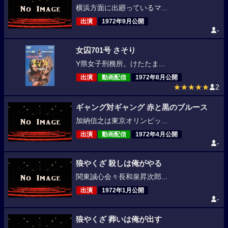
横浜方面に出廻っているマ...
出演
1972年9月公開
-
女囚701号 さそり
Y県女子刑務所。けたたま...
出演
動画配信
1972年8月公開
★★★★★
2
ギャング対ギャング 赤と黒のブルース
加納信之は東京オリンピッ...
出演
動画配信
1972年4月公開
-
狼やくざ 殺しは俺がやる
関東誠心会々長和泉昇次郎...
出演
1972年1月公開
-
狼やくざ 葬いは俺が出す