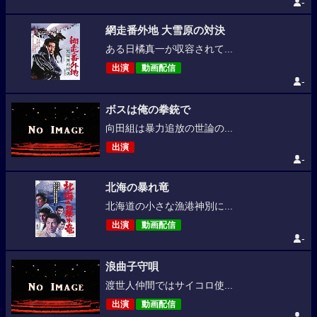
-
網走番外地 大雪原の対決
ある日橘真一が収容されて...
出演
動画配信
-
ボスは俺の拳銃で
向田組は暴力追放の世論の...
出演
-
北海の暴れ竜
北海道の小さな漁港神別に...
出演
動画配信
-
浪曲子守唄
渡世人仲間ではサイコロ使...
出演
動画配信
-