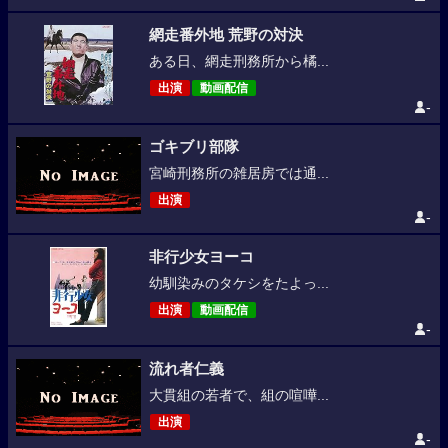
網走番外地 荒野の対決
ある日、網走刑務所から橘...
出演
動画配信
-
ゴキブリ部隊
宮崎刑務所の雑居房では通...
出演
-
非行少女ヨーコ
幼馴染みのタケシをたよっ...
出演
動画配信
-
流れ者仁義
大貫組の若者で、組の喧嘩...
出演
-