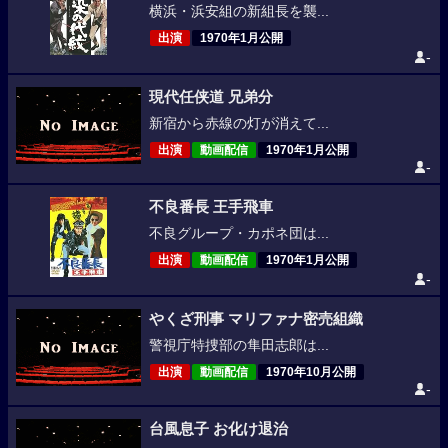
横浜・浜安組の新組長を襲...
出演
1970年1月公開
-
現代任侠道 兄弟分
新宿から赤線の灯が消えて...
出演
動画配信
1970年1月公開
-
不良番長 王手飛車
不良グループ・カポネ団は...
出演
動画配信
1970年1月公開
-
やくざ刑事 マリファナ密売組織
警視庁特捜部の隼田志郎は...
出演
動画配信
1970年10月公開
-
台風息子 お化け退治