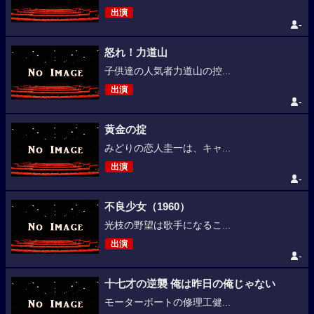
出演
-
怒れ！力道山
子供達の人気者力道山の控...
出演
-
黄金の掟
みどりの恋人圭一は、キャ...
出演
-
不良少女（1960）
光枝の野望は歌手になるこ...
出演
-
十七才の逆襲 俺は昨日の俺じゃない
モーターボートの修理工健...