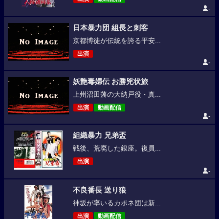
-
日本暴力団 組長と刺客
京都博徒が伝統を誇る平安...
出演
-
妖艶毒婦伝 お勝兇状旅
上州沼田藩の大納戸役・真...
出演
動画配信
-
組織暴力 兄弟盃
戦後、荒廃した銀座。復員...
出演
-
不良番長 送り狼
神坂が率いるカポネ団は新...
出演
動画配信