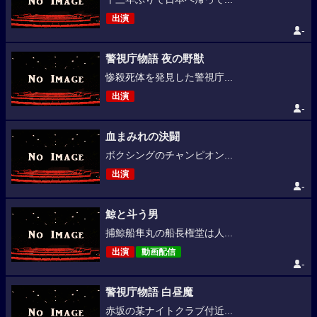
出演
-
警視庁物語 夜の野獣
惨殺死体を発見した警視庁...
出演
-
血まみれの決闘
ボクシングのチャンピオン...
出演
-
鯨と斗う男
捕鯨船隼丸の船長権堂は人...
出演
動画配信
-
警視庁物語 白昼魔
赤坂の某ナイトクラブ付近...