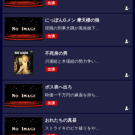
出演
-
にっぽんGメン 摩天楼の狼
現職の刑事大隅が風俗娘下...
出演
-
不死身の男
川瀬組と木場組の勢力争い...
出演
-
ボス表へ出ろ
時価一千万円の麻薬を持ち...
出演
-
おれたちの真昼
ストライキのピケ破りをや...