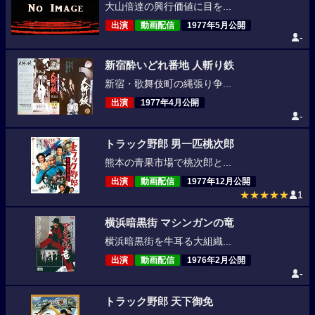
大山倍達の興行価値に目を...
出演
動画配信
1977年5月公開
-
新宿酔いどれ番地 人斬り鉄
新宿・歌舞伎町の縄張り争...
出演
1977年4月公開
-
トラック野郎 男一匹桃次郎
熊本の青果市場で桃次郎と...
出演
動画配信
1977年12月公開
★★★★★
1
横浜暗黒街 マシンガンの竜
横浜暗黒街を牛耳る大組織...
出演
動画配信
1976年2月公開
-
トラック野郎 天下御免