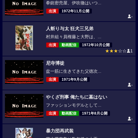
拳銃密売屋、伊吹徹はいつ...
出演
1972年11月公開
-
人斬り与太 狂犬三兄弟
村井組々員権藤と大野は、...
出演
動画配信
1972年10月公開
★★★
☆☆
1
尼寺博徒
盆一筋に生きてきた父徳次...
出演
1971年9月公開
-
やくざ刑事 俺たちに墓はない
ファッションモデルとして...
出演
動画配信
1971年8月公開
-
暴力団再武装