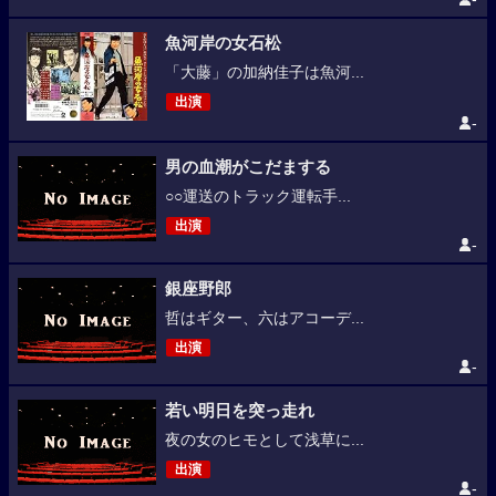
魚河岸の女石松
「大藤」の加納佳子は魚河...
出演
-
男の血潮がこだまする
○○運送のトラック運転手...
出演
-
銀座野郎
哲はギター、六はアコーデ...
出演
-
若い明日を突っ走れ
夜の女のヒモとして浅草に...
出演
-