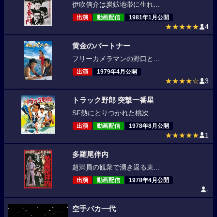
伊吹信介は炭鉱地帯に生れ...
出演
動画配信
1981年1月公開
★★★★★
4
黄金のパートナー
フリーカメラマンの野口と...
出演
1979年4月公開
★★★★☆
3
トラック野郎 突撃一番星
SF熱にとりつかれた桃次...
出演
動画配信
1978年8月公開
★★★★★
1
多羅尾伴内
超満員の観衆で湧き返る東...
出演
動画配信
1978年4月公開
-
空手バカ一代