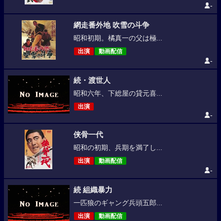
-
網走番外地 吹雪の斗争
昭和初期。橘真一の父は極...
出演
動画配信
-
続・渡世人
昭和六年、下総屋の貸元喜...
出演
-
侠骨一代
昭和の初期、兵期を満了し...
出演
動画配信
-
続 組織暴力
一匹狼のギャング兵頭五郎...
出演
動画配信