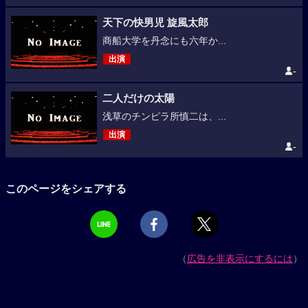
天下の快男児 旋風太郎
商船大学を丹念にも六年か...
出演
-
二人だけの太陽
浅草のチンピラ所慎二は、...
出演
-
このページをシェアする
（
広告を非表示にするには
）