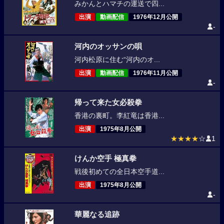
みかんとハマチの運送で四...
出演
動画配信
1976年12月公開
-
河内のオッサンの唄
河内松原に住む“河内のオ...
出演
動画配信
1976年11月公開
-
帰って来た女必殺拳
香港の裏町。李紅竜は香港...
出演
1975年8月公開
★★★★
☆
1
けんか空手 極真拳
戦後初めての全日本空手道...
出演
1975年8月公開
-
華麗なる追跡