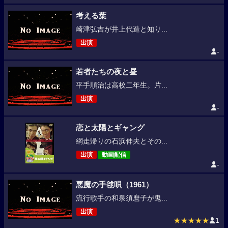
考える葉
崎津弘吉が井上代造と知り...
出演
-
若者たちの夜と昼
平手順治は高校二年生。片...
出演
-
恋と太陽とギャング
網走帰りの石浜伸夫とその...
出演
動画配信
-
悪魔の手毬唄（1961）
流行歌手の和泉須麿子が鬼...
出演
★★★★★
1