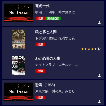
竜虎一代
明治二十四年、時の流れに...
出演
動画配信
-
狼と豚と人間
ドブ臭い空気が充満する貧...
出演
★★★★★
1
わが恐喝の人生
ナイトクラブ「エテルナ」...
出演
-
恐喝（1963）
東京の隅田川の東、みどり...
出演
-