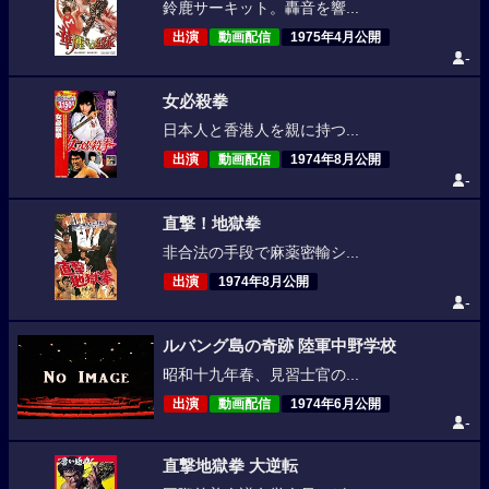
鈴鹿サーキット。轟音を響...
出演
動画配信
1975年4月公開
-
女必殺拳
日本人と香港人を親に持つ...
出演
動画配信
1974年8月公開
-
直撃！地獄拳
非合法の手段で麻薬密輸シ...
出演
1974年8月公開
-
ルバング島の奇跡 陸軍中野学校
昭和十九年春、見習士官の...
出演
動画配信
1974年6月公開
-
直撃地獄拳 大逆転