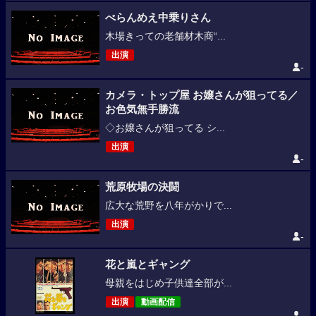
べらんめえ中乗りさん
木場きっての老舗材木商“...
出演
-
カメラ・トップ屋 お嬢さんが狙ってる／
お色気無手勝流
◇お嬢さんが狙ってる シ...
出演
-
荒原牧場の決闘
広大な荒野を八年がかりで...
出演
-
花と嵐とギャング
母親をはじめ子供達全部が...
出演
動画配信
-