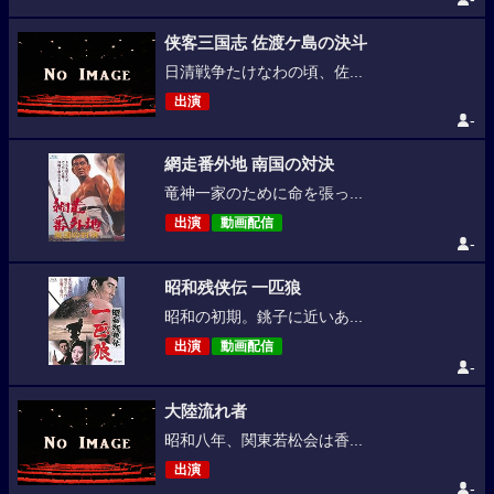
侠客三国志 佐渡ケ島の決斗
日清戦争たけなわの頃、佐...
出演
-
網走番外地 南国の対決
竜神一家のために命を張っ...
出演
動画配信
-
昭和残侠伝 一匹狼
昭和の初期。銚子に近いあ...
出演
動画配信
-
大陸流れ者
昭和八年、関東若松会は香...
出演
-