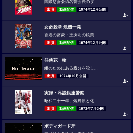
国際慈善会議名誉会長のザ...
出演
動画配信
1974年12月公開
-
女必殺拳 危機一発
香港の富豪・王渕明の娘美...
出演
動画配信
1974年12月公開
-
任侠花一輪
組のためにある親分を殺し...
出演
1974年10月公開
-
実録・私設銀座警察
昭和二十一年、焼野原と化...
出演
動画配信
1973年7月公開
-
ボディガード牙