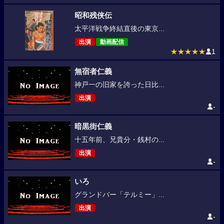
昭和残侠伝
太平洋戦争終結直後の東京...
出演
動画配信
★★★★★
1
無宿者仁義
神戸一の旧家を誇った日比...
出演
-
暗黒街仁義
十五年前、兄貴分・銭村の...
出演
-
いろ
グランドバー「テルミー」...
出演
-