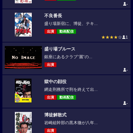
-
不良番長
盛り場新宿に、博徒、テキ...
出演
動画配信
★★★★
☆
1
盛り場ブルース
銀座にあるクラブ“麗”の...
出演
-
獄中の顔役
網走刑務所で刑を終えて出...
出演
動画配信
-
博徒解散式
岩崎組幹部の黒木徹が八年...
出演