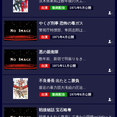
茨木県東島は数年後の大工...
出演
動画配信
1971年5月公開
-
やくざ刑事 恐怖の毒ガス
警視庁特捜部、隼田志郎は...
出演
1971年4月公開
-
悪の親衛隊
数年前、新宿で羽振りをき...
出演
1971年11月公開
-
不良番長 出たとこ勝負
最近の暴力団大滝組の圧迫...
出演
動画配信
1970年8月公開
-
戦後秘話 宝石略奪
戦後まもなく復員して来た山田慎一はやっと