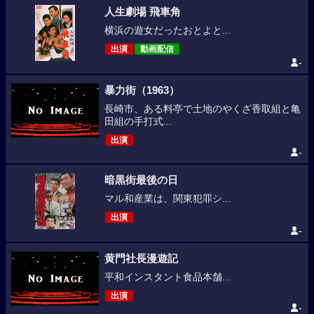
人生劇場 飛車角
横浜の遊女だったおとよと...
出演
動画配信
-
暴力街（1963）
長崎市、ある料亭で土地のやくざ香取組と亀
田組の手打式...
出演
-
暗黒街最後の日
マル和産業は、関東犯罪シ...
出演
-
黄門社長漫遊記
平和インスタント食品本舗...
出演
-