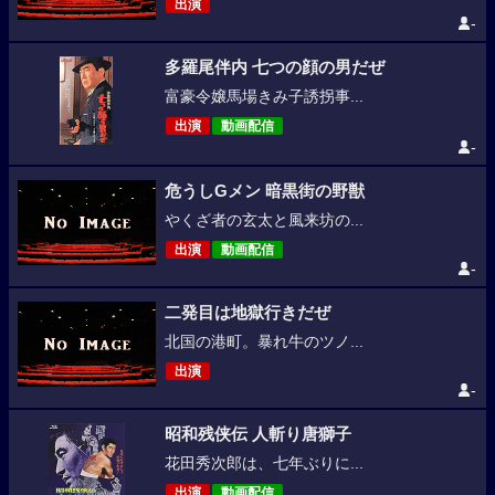
出演
-
多羅尾伴内 七つの顔の男だぜ
富豪令嬢馬場きみ子誘拐事...
出演
動画配信
-
危うしGメン 暗黒街の野獣
やくざ者の玄太と風来坊の...
出演
動画配信
-
二発目は地獄行きだぜ
北国の港町。暴れ牛のツノ...
出演
-
昭和残侠伝 人斬り唐獅子
花田秀次郎は、七年ぶりに...
出演
動画配信