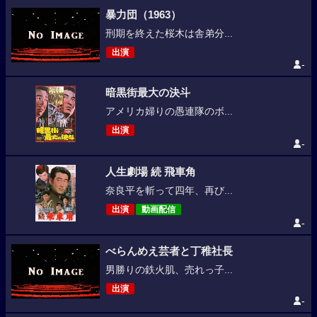
暴力団（1963）
刑期を終えた桜木は舎弟分...
出演
-
暗黒街最大の決斗
アメリカ婦りの愚連隊のボ...
出演
-
人生劇場 続 飛車角
奈良平を斬って四年、再び...
出演
動画配信
-
べらんめえ芸者と丁稚社長
男勝りの鉄火肌、売れっ子...
出演
-