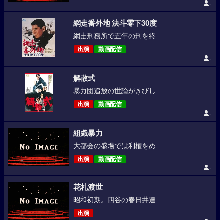
-
網走番外地 決斗零下30度
網走刑務所で五年の刑を終...
出演
動画配信
-
解散式
暴力団追放の世論がきびし...
出演
動画配信
-
組織暴力
大都会の盛場では利権をめ...
出演
動画配信
-
花札渡世
昭和初期。四谷の春日井達...
出演