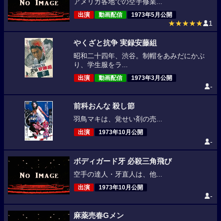
アメリカ各地での空手修業...
出演
動画配信
1973年5月公開
★★★★★
1
やくざと抗争 実録安藤組
昭和二十四年、渋谷。制帽をあみだにかぶ
り、学生服をラ...
出演
動画配信
1973年3月公開
-
前科おんな 殺し節
羽鳥マキは、覚せい剤の売...
出演
1973年10月公開
-
ボディガード牙 必殺三角飛び
空手の達人・牙直人は、他...
出演
1973年10月公開
-
麻薬売春Gメン