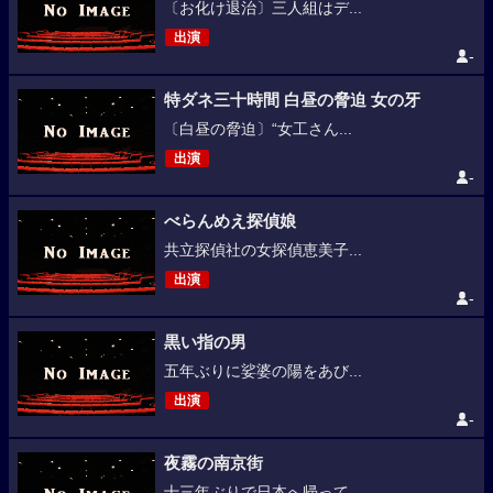
〔お化け退治〕三人組はデ...
出演
-
特ダネ三十時間 白昼の脅迫 女の牙
〔白昼の脅迫〕“女工さん...
出演
-
べらんめえ探偵娘
共立探偵社の女探偵恵美子...
出演
-
黒い指の男
五年ぶりに娑婆の陽をあび...
出演
-
夜霧の南京街
十三年ぶりで日本へ帰って...