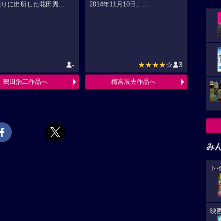
りに出所した花田秀...
2014年11月10日、...
-
★★★★
☆
3
鶴田浩二作品へ
梅宮辰夫作品へ
み
ト
映