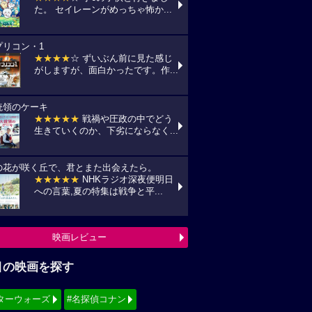
た。 セイレーンがめっちゃ怖か...
プリコン・1
★★★★
☆ ずいぶん前に見た感じ
がしますが、面白かったです。作...
統領のケーキ
★★★★★
戦禍や圧政の中でどう
生きていくのか、下劣にならなく...
の花が咲く丘で、君とまた出会えたら。
★★★★★
NHKラジオ深夜便明日
への言葉,夏の特集は戦争と平...
映画レビュー
目の映画を探す
ターウォーズ
#名探偵コナン