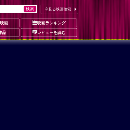
今見る映画検索
の映画
映画ランキング
作品
レビューを読む