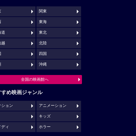
京
関東
西
東海
海道
東北
信越
北陸
国
四国
州
沖縄
全国の映画館へ
すすめ映画ジャンル
クション
アニメーション
キッズ
メディ
ホラー