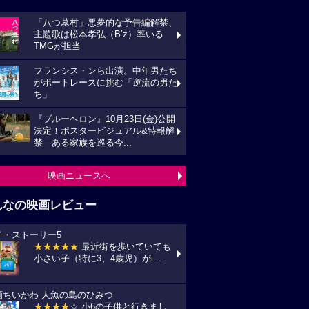
「八つ墓村」悪夢的な予告編解禁、
主題歌は松本孝弘（B’z）率いる
TMGが担当
フランシス・ンら出演。中年男たち
がボートレースに挑む「逆流の男た
ち」
『ブルーヘロン』10月23日(金)公開
決定！ポスタービジュアル&特報解
禁―ある家族を巡る今...
映画ニュースへ
んなの映画レビュー
イ・ストーリー5
★★★★★
最近街を歩いていても
小さい子（特に3、4歳児）がi...
画ちいかわ 人魚の島のひみつ
★★★★
☆ 小6の子供と行きまし