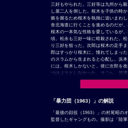
三好もやられた。三好等は九州から殺
し屋二人を倒した。桜木を子供の時か
拠を握るため桜木を執拗に追いまわし
舎北海道に行くことを進めるのだが、
桜木の一本気な性格を愛しているが、
頃、松永も三好一味に暗殺された。松
り三好を狙った。次郎は桜木の足手ま
郎はすっかり桜木に、憧れてしまった
のスラムから生まれると心配し、浜本
には、桜木しかないと、彼に次郎を改
つけようとしなかった。そこへ、河津
は河津の罠の裏をかき、河津を倒して
った桜木は、次郎のみている前で、臆
聞きとげていったのである。
「暴力団（1963）」の解説
「最後の顔役（1963）」の村尾昭
監督したギャングもの。撮影は「陸軍