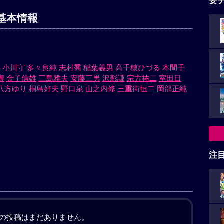
要
基本情報
夫
小川守
多々良純
志村喬
稲葉義男
高千穂ひづる
本間千
廣
金子信雄
三島雅夫
安藤三男
沢彰謙
宗方祐二
室田日
八方ゆり
桐島好夫
野口泉
山之内修
三重街恒二
岡部正純
注
の投稿はまだありません。