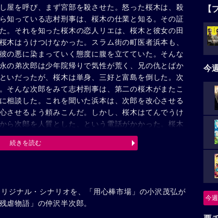
し屋を呼び、まず宮部を殺させた。怒った桜木は、殺
【
ら知っている志村刑事は、桜木の仕業と知る。その証
た。それを知った桜木の恋人リエは、桜木と彼女の田
桜木はうけつけなかった。スラム街の町医者浜本も、
彼の悪に染まっていく態度に腹を立てていた。そんな
永の弟次郎は少年院帰りで気性が荒く、兄の仇とばか
今
といだったが、桜木は単身、三好と富島を倒した。次
。そんな次郎をみて志村刑事は、第二の桜木がまたこ
に相談した。これを聞いた浜本は、次郎を改心させる
心させるよう頼みこんだ。しかし、桜木はてんでうけ
から次郎を人質とした、という電話がかかった。桜木
次郎を救ったが、彼も傷を負った。傷の深いことを知
続きを読む
病者のように死んでいった。桜木は浜本の願を最後に
のオリジナル・シナリオを、「用心棒市場」の小沢茂弘が
今週
残虐物語」の仲沢半次郎。