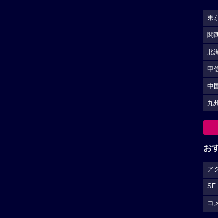
東
関
北
甲
中
九
お
ア
SF
コ