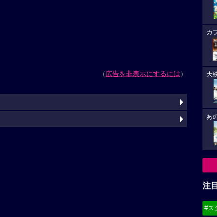
カ
（
広告を非表示にするには
）
大
あ
注
#ス