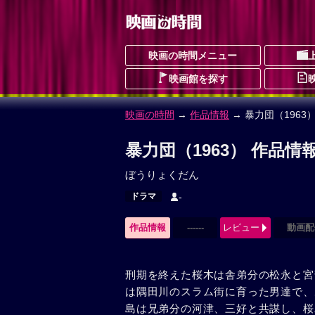
映画の時間メニュー
映画館を探す
映画の時間
→
作品情報
→ 暴力団（1963
暴力団（1963） 作品情
ぼうりょくだん
ドラマ
-
作品情報
------
レビュー
動画配
刑期を終えた桜木は舎弟分の松永と宮
は隅田川のスラム街に育った男達で、
島は兄弟分の河津、三好と共謀し、桜