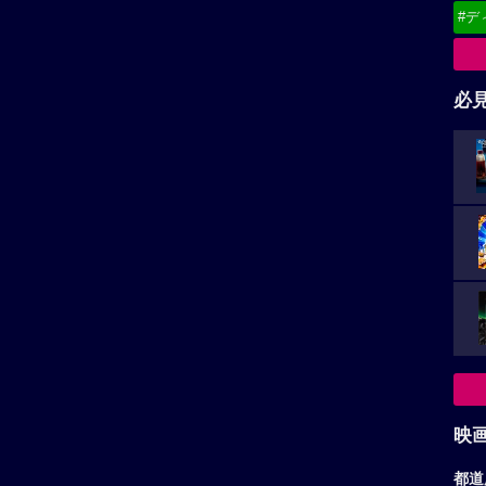
#デ
必
映
都道