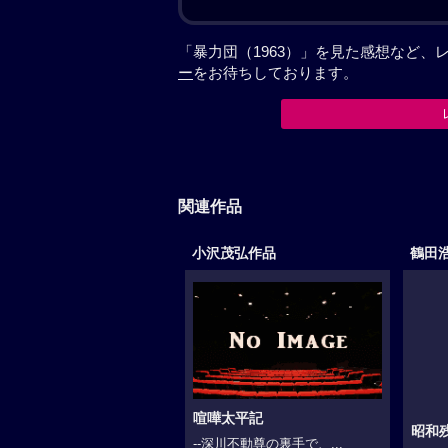
「暴力団（1963）」を見た感想など
ー
をお待ちしております。
関連作品
小沢茂弘作品
鶴田
喧嘩太平記
昭和
--深川不動尊の裏手で、...