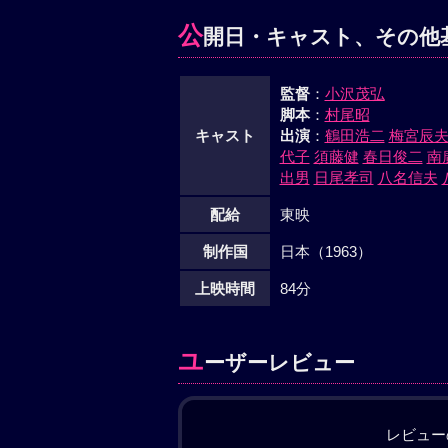
公
開日・キャスト、その他
監督
：
小沢茂弘
脚本
：
村尾昭
キャスト
出演
：
鶴田浩二
梅宮辰
代子
須藤健
春日俊二
南
出男
日尾孝司
八名信夫
配給
東映
制作国
日本（1963）
上映時間
84分
ユ
ーザーレビュー
レビュー