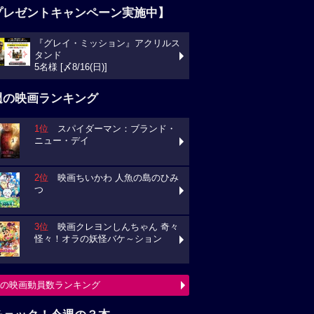
プレゼントキャンペーン実施中】
『グレイ・ミッション』アクリルス
タンド
5名様 [〆8/16(日)]
週の映画ランキング
1位
スパイダーマン：ブランド・
ニュー・デイ
2位
映画ちいかわ 人魚の島のひみ
つ
3位
映画クレヨンしんちゃん 奇々
怪々！オラの妖怪バケ～ション
の映画動員数ランキング