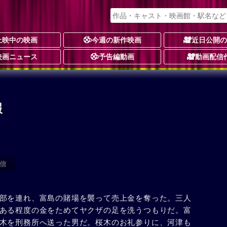
上映中の映画
今週の新作映画
近日公開
映画ニュース
予告編動画
動画配信
）
報
信
部を連れ、富島の賭場を襲って売上金を奪った。三人
ある程度の金をためてヤクザの足を洗うつもりだ。富
木を刑務所へ送った男だ。桜木のお礼参りに、河津も