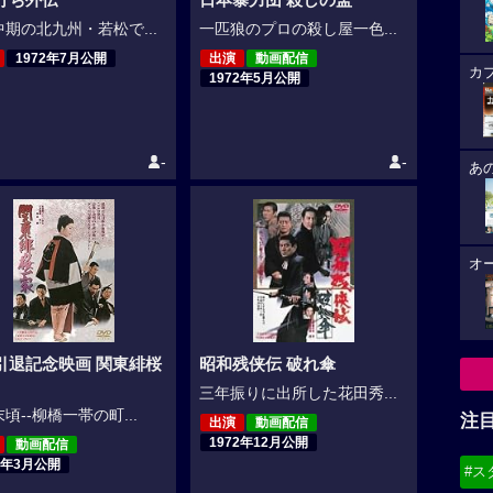
期の北九州・若松で...
一匹狼のプロの殺し屋一色...
1972年7月公開
出演
動画配信
カ
1972年5月公開
-
-
あ
オ
引退記念映画 関東緋桜
昭和残侠伝 破れ傘
三年振りに出所した花田秀...
頃--柳橋一帯の町...
注
出演
動画配信
1972年12月公開
動画配信
2年3月公開
#ス