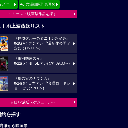
ィズニー
#少女漫画原作実写化
シリーズ・映画祭作品を探す
見！地上波放送リスト
『怪盗グルーのミニオン超変身』
8/10(月) フジテレビ/最新作公開記
念にて(19:00〜)
『銀河鉄道の夜』
8/11(火) NHK/Eテレにて(09:00～)
『風の谷のナウシカ』
8/14(金) 日本テレビ/金曜ロードシ
ョーにて(21:00〜)
映画TV放送スケジュールへ
画館を探す
府県から映画館