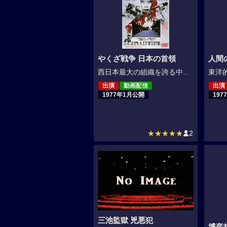
やくざ戦争 日本の首領
人間
西日本最大の組織を誇る中...
東洋的
出演
動画配信
出演
1977年1月公開
197
★★★★★
2
三池監獄 兇悪犯
博奕