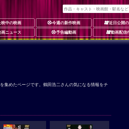
上映中の映画
今週の新作映画
近日公開
映画ニュース
予告編動画
動画配信
を集めたページです。鶴田浩二さんの気になる情報をチ