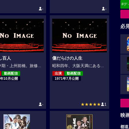
#デ
-
-
必
し百人
傷だらけの人生
期・上州前橋。旅修...
昭和四年、大阪天満にある...
動画配信
出演
動画配信
2年10月公開
1971年7月公開
-
★★★★★
1
映
都道