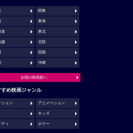
京
関東
西
東海
海道
東北
信越
北陸
国
四国
州
沖縄
全国の映画館へ
すすめ映画ジャンル
クション
アニメーション
キッズ
メディ
ホラー