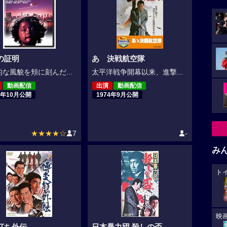
の証明
あゝ決戦航空隊
な風貌を頬に刻んだ...
太平洋戦争開幕以来、進撃...
動画配信
出演
動画配信
7年10月公開
1974年9月公開
★★★★☆
7
-
み
ト
映
打ち外伝
日本暴力団 殺しの盃