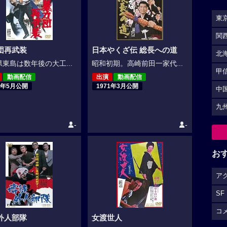
東
関
団再武装
日本やくざ伝 総長への道
北
東島は数年後の大工...
昭和初期。高崎前田一家代...
甲
動画配信
出演
動画配信
1年5月公開
1971年3月公開
中
九
-
-
お
ア
SF
コ
外人部隊
女渡世人