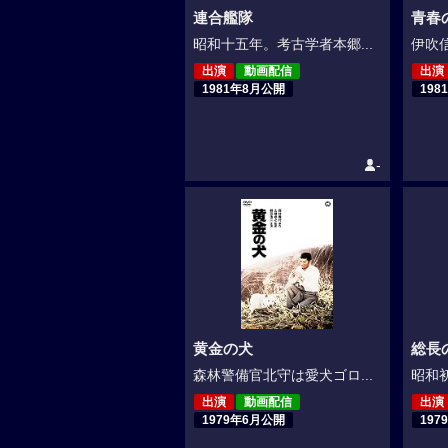
連合艦隊
青春の
昭和十五年。考古学者本郷...
伊吹信
出演
動画配信
出演
1981年8月公開
198
-
黄金の犬
総長
森林警備官北守は愛犬ゴロ...
昭和初
出演
動画配信
出演
1979年6月公開
197