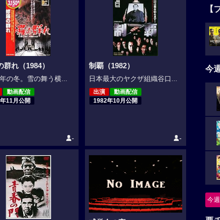
【
の群れ（1984）
制覇（1982）
今
年の冬。雪の舞う横...
日本最大のヤクザ組織谷口...
動画配信
出演
動画配信
4年11月公開
1982年10月公開
-
-
今週