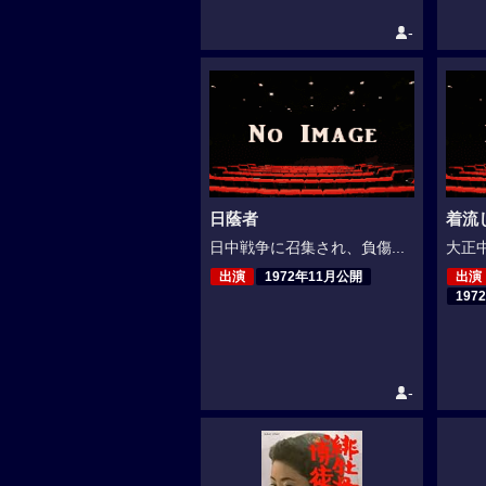
-
日蔭者
着流
日中戦争に召集され、負傷...
大正中
出演
1972年11月公開
出演
197
-