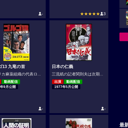
-
★★★★★
3
ゴ13 九竜の首
日本の仁義
カ麻薬組織の代表ロ...
三流紙の記者関則夫は次期...
動画配信
出演
動画配信
7年9月公開
1977年5月公開
-
-
最