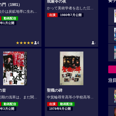
要
戒厳令の夜
門（1981）
かって美術学者を志した江...
介は炭鉱地帯に生れ...
出演
1980年7月公開
動画配信
1年1月公開
★★★★★
4
-
注
の首
聖職の碑
期の浅草は、まだ関...
中箕輪尋常高等小学校高等...
動画配信
出演
動画配信
9年3月公開
1978年9月公開