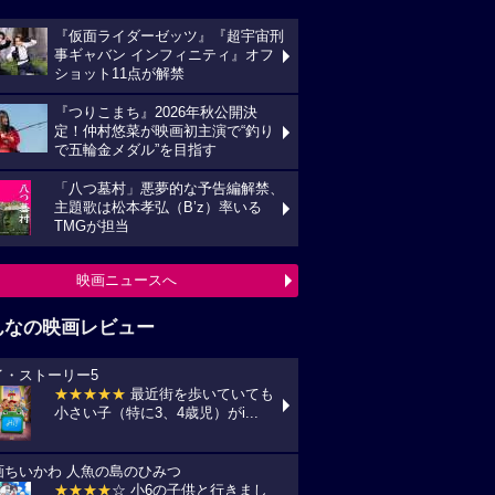
『仮面ライダーゼッツ』『超宇宙刑
事ギャバン インフィニティ』オフ
ショット11点が解禁
『つりこまち』2026年秋公開決
定！仲村悠菜が映画初主演で“釣り
で五輪金メダル”を目指す
「八つ墓村」悪夢的な予告編解禁、
主題歌は松本孝弘（B’z）率いる
TMGが担当
映画ニュースへ
んなの映画レビュー
イ・ストーリー5
★★★★★
最近街を歩いていても
小さい子（特に3、4歳児）がi...
画ちいかわ 人魚の島のひみつ
★★★★
☆ 小6の子供と行きまし