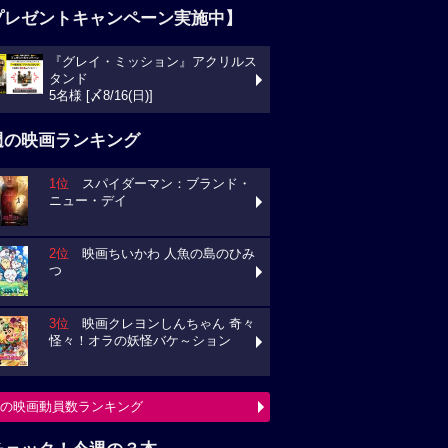
プレゼントキャンペーン実施中】
『グレイ・ミッション』アクリルス
タンド
5名様 [〆8/16(日)]
週の映画ランキング
1位
スパイダーマン：ブランド・
ニュー・デイ
2位
映画ちいかわ 人魚の島のひみ
つ
3位
映画クレヨンしんちゃん 奇々
怪々！オラの妖怪バケ～ション
の映画動員数ランキング