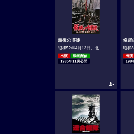
最後の博徒
修羅
昭和52年4月13日、北...
昭和8
出演
動画配信
出演
1985年11月公開
198
-