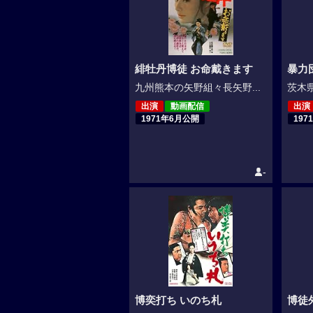
緋牡丹博徒 お命戴きます
暴力
九州熊本の矢野組々長矢野...
茨木県
出演
動画配信
出演
1971年6月公開
197
-
博奕打ち いのち札
博徒