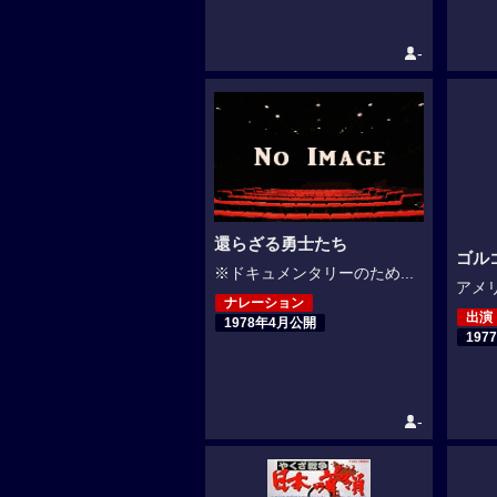
-
還らざる勇士たち
ゴル
※ドキュメンタリーのため...
アメリ
ナレーション
出演
1978年4月公開
197
-