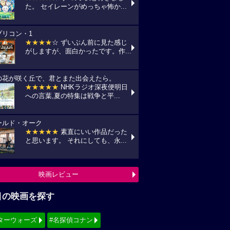
た。 セイレーンがめっちゃ怖か...
プリコン・1
★★★★
☆ ずいぶん前に見た感じ
がしますが、面白かったです。作...
の花が咲く丘で、君とまた出会えたら。
★★★★★
NHKラジオ深夜便明日
への言葉,夏の特集は戦争と平...
ールド・オーク
★★★★★
素直にいい作品だった
と思います。 それにしても、永...
映画レビュー
目の映画を探す
ターウォーズ
#名探偵コナン