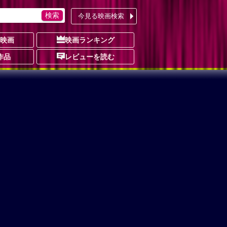
今見る映画検索
の映画
映画ランキング
作品
レビューを読む