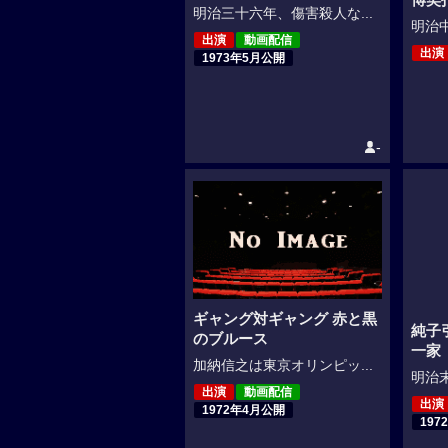
明治三十六年、傷害殺人な...
明治中
出演
動画配信
出演
1973年5月公開
-
ギャング対ギャング 赤と黒
純子
のブルース
一家
加納信之は東京オリンピッ...
明治末
出演
動画配信
出演
1972年4月公開
197