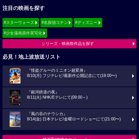
注目の映画を探す
#スターウォーズ
#名探偵コナン
#ディズニー
#少女漫画原作実写化
シリーズ・映画祭作品を探す
必見！地上波放送リスト
『怪盗グルーのミニオン超変身』
8/10(月) フジテレビ/最新作公開記念にて(19:00〜)
『銀河鉄道の夜』
8/11(火) NHK/Eテレにて(09:00～)
『風の谷のナウシカ』
8/14(金) 日本テレビ/金曜ロードショーにて(21:00〜)