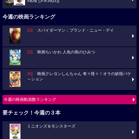
5名様 [〆8/16(日)]
今週の映画ランキング
1位
スパイダーマン：ブランド・ニュー・デイ
2位
映画ちいかわ 人魚の島のひみつ
3位
映画クレヨンしんちゃん 奇々怪々！オラの妖怪バケ
～ション
今週の映画動員数ランキング
要チェック！今週の３本
ミニオンズ＆モンスターズ