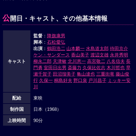
なった。矢島は数人を射ち倒したか、松木は矢島の腕の中で
息をひき取った。自分の身も長くはないと悟った矢島は、五
公
開日・キャスト、その他基本情報
億を友子に託すと単身、大和田の別荘に乗り込んで行った。
やがて激しい戦いの後、矢島は瀕死の重傷を負いながらも大
監督
：
降旗康男
和田、岩崎を倒し、自らもその上に倒れていった。
脚本
：
石松愛弘
出演
：
鶴田浩二
山本麟一
水島道太郎
待田京介
ケン・サンダース
香山美子
渡辺文雄
永井秀明
キャスト
柳永二郎
天津敏
北川恵一
高宮敬二
八名信夫
長
門勇
室田日出男
斎藤力
久保比佐志
木川哲也
早
瀬千賀子
田沼瑠美子
亀山達也
三重街竜
藤山俊
行
久保一
桐島好夫
野口泉
戸川昌子
ミッキー安
川
配給
東映
制作国
日本（1968）
上映時間
90分