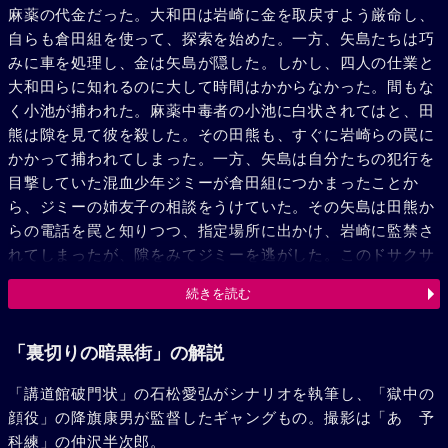
麻薬の代金だった。大和田は岩崎に金を取戻すよう厳命し、
自らも倉田組を使って、探索を始めた。一方、矢島たちは巧
みに車を処理し、金は矢島が隠した。しかし、四人の仕業と
大和田らに知れるのに大して時間はかからなかった。間もな
く小池が捕われた。麻薬中毒者の小池に白状されてはと、田
熊は隙を見て彼を殺した。その田熊も、すぐに岩崎らの罠に
かかって捕われてしまった。一方、矢島は自分たちの犯行を
目撃していた混血少年ジミーが倉田組につかまったことか
ら、ジミーの姉友子の相談をうけていた。その矢島は田熊か
らの電話を罠と知りつつ、指定場所に出かけ、岩崎に監禁さ
れてしまったが、隙をみてジミーを逃がした。このドサクサ
に田熊が射殺された。この危機を脱するために、松木は岩崎
続きを読む
に、矢島を自由にしなければ、極東商事が麻薬を扱っている
ことを警察に告げると脅した。そのため、岩崎は矢島を釈放
せざるを得なかった。だが、今度は松木が捕まった。矢島は
「裏切りの暗黒街」の解説
松木を助け出すため、五億との交換に応じた。しかし、松木
「講道館破門状」の石松愛弘がシナリオを執筆し、「獄中の
は逃げようとしてすでに重傷を負っていた。矢島が取引きの
顔役」の降旗康男が監督したギャングもの。撮影は「あゝ予
場所に現われた時、松木は最後の力をふりしぼって倉田組の
科練」の仲沢半次郎。
用心棒根本に体当りしていった。たちまち、激しい拳銃戦に