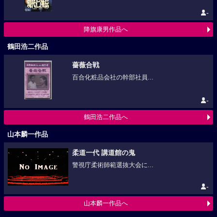
-
降旗康男作品へ
鶴田浩二作品
薔薇合戦
百合化粧品会社の幹部社員...
-
鶴田浩二作品へ
山本麟一作品
柔道一代 講道館の鬼
警視庁柔術師範選抜大会に...
-
山本麟一作品へ