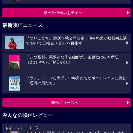
動画配信作品をチェック
最新映画ニュース
『つりこまち』2026年秋公開決定！仲村悠菜が映画初主演
で“釣りで五輪金メダル”を目指す
「八つ墓村」悪夢的な予告編解禁、主題歌は松本孝弘
（B’z）率いるTMGが担当
フランシス・ンら出演。中年男たちがボートレースに挑む
「逆流の男たち」
映画ニュースへ
みんなの映画レビュー
トイ・ストーリー5