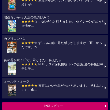
★★★★★
最近街を歩いていても小さい子（特に3、4歳
児）がi...
映画ちいかわ 人魚の島のひみつ
★★★★
☆ 小6の子供と行きました。 セイレーンがめっち
ゃ怖か...
カプリコン・1
★★★★
☆ ずいぶん前に見た感じがしますが、面白かっ
たです。作...
あの花が咲く丘で、君とまた出会えたら。
★★★★★
NHKラジオ深夜便明日への言葉,夏の特集は戦
争と平...
オールド・オーク
★★★★★
素直にいい作品だったと思います。 それにし
ても、永...
映画レビュー