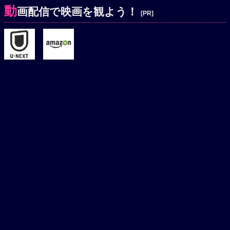
動
画配信で映画を観よう！
[PR]