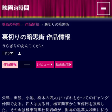
映画の時間
→
作品情報
→ 裏切りの暗黒街
裏切りの暗黒街 作品情報
うらぎりのあんこくがい
ドラマ
-
作品情報
------
レビュー
動画配信
矢島、田熊、小池、松木の四人はいずれもかつてのギャング
仲間である。四人はある日、極東商事から五億円を強奪し
た。その金は極東商事社長岩崎が、財界の黒幕大和田に払う