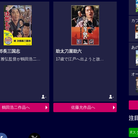
カ
あ
次郎長三国志
助太刀屋助六
雅弘監督が鶴田浩二...
17歳で江戸へ出ようと故...
オ
-
-
鶴田浩二作品へ
佐藤允作品へ
注
#ス