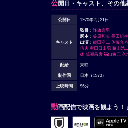
公
開日・キャスト、その他
公開日
1970年2月21日
監督
：
降旗康男
脚本
：
笠原和夫
長田紀
キャスト
出演
：
鶴田浩二
佐藤允
信夫
室田日出男
藤山浩
雄
成瀬昌彦
福山象三
久
配給
東映
制作国
日本（1970）
上映時間
96分
動
画配信で映画を観よう！