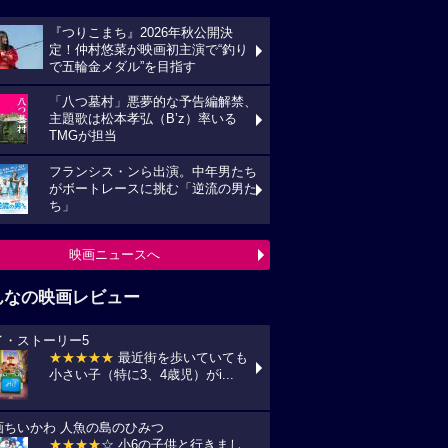
『つりこまち』2026年秋公開決
定！仲村悠菜が映画初主演で“釣り
で五輪金メダル”を目指す
「八つ墓村」悪夢的な予告編解禁、
主題歌は松本孝弘（B’z）率いる
TMGが担当
フランシス・ンら出演。中年男たち
がボートレースに挑む「逆流の男た
ち」
映画ニュースへ
んなの映画レビュー
イ・ストーリー5
★★★★★
最近街を歩いていても
小さい子（特に3、4歳児）がi...
画ちいかわ 人魚の島のひみつ
★★★★
☆ 小6の子供と行きまし