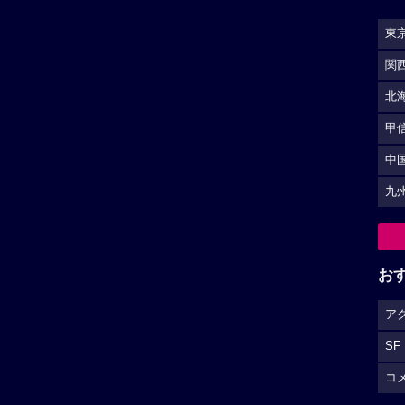
東
関
北
甲
中
九
お
ア
SF
コ