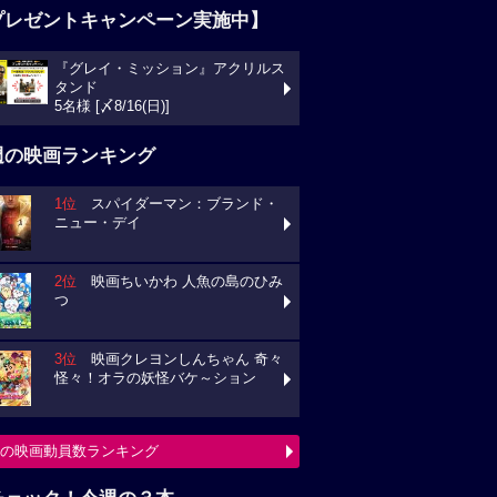
プレゼントキャンペーン実施中】
『グレイ・ミッション』アクリルス
タンド
5名様 [〆8/16(日)]
週の映画ランキング
1位
スパイダーマン：ブランド・
ニュー・デイ
2位
映画ちいかわ 人魚の島のひみ
つ
3位
映画クレヨンしんちゃん 奇々
怪々！オラの妖怪バケ～ション
の映画動員数ランキング