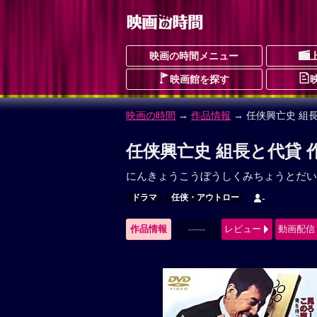
映画の時間メニュー
映画館を探す
映画の時間
→
作品情報
→ 任侠興亡史 組
任侠興亡史 組長と代貸 
にんきょうこうぼうしくみちょうとだい
ドラマ
任侠・アウトロー
-
作品情報
------
レビュー
動画配信