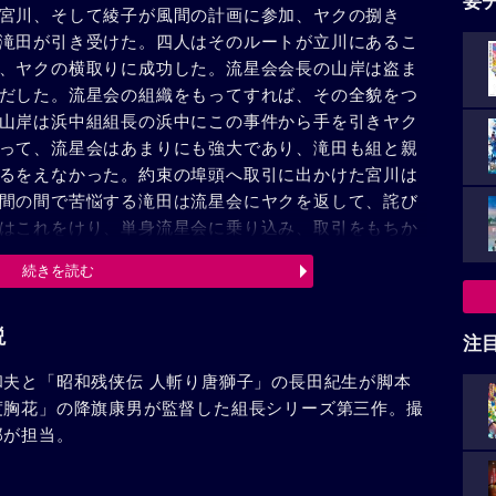
要
宮川、そして綾子が風間の計画に参加、ヤクの捌き
滝田が引き受けた。四人はそのルートが立川にあるこ
、ヤクの横取りに成功した。流星会会長の山岸は盗ま
だした。流星会の組織をもってすれば、その全貌をつ
山岸は浜中組組長の浜中にこの事件から手を引きヤク
って、流星会はあまりにも強大であり、滝田も組と親
るをえなかった。約束の埠頭へ取引に出かけた宮川は
間の間で苦悩する滝田は流星会にヤクを返して、詫び
はこれをけり、単身流星会に乗り込み、取引をもちか
。風間は裏切った滝田を射殺、そして流星会の一斉射
続きを読む
を山岸にぶつけた風間だが、今は一切がむなしかっ
間に手渡した時、風間のドスは山岸の腹を刺してい
説
注
和夫と「昭和残侠伝 人斬り唐獅子」の長田紀生が脚本
度胸花」の降旗康男が監督した組長シリーズ第三作。撮
郎が担当。