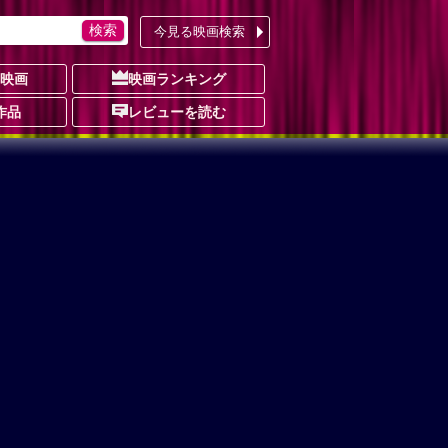
今見る映画検索
の映画
映画ランキング
作品
レビューを読む