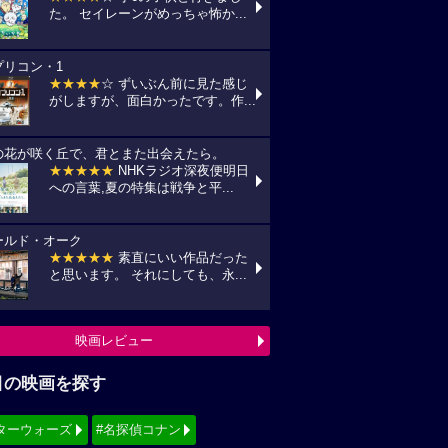
た。 セイレーンがめっちゃ怖か...
プリコン・1
★★★★
☆ ずいぶん前に見た感じ
がしますが、面白かったです。作...
の花が咲く丘で、君とまた出会えたら。
★★★★★
NHKラジオ深夜便明日
への言葉,夏の特集は戦争と平...
ールド・オーク
★★★★★
素直にいい作品だった
と思います。 それにしても、永...
映画レビュー
目の映画を探す
ターウォーズ
#名探偵コナン