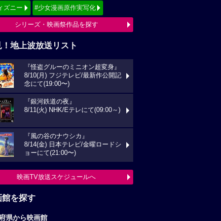
ィズニー
#少女漫画原作実写化
シリーズ・映画祭作品を探す
見！地上波放送リスト
『怪盗グルーのミニオン超変身』
8/10(月) フジテレビ/最新作公開記
念にて(19:00〜)
『銀河鉄道の夜』
8/11(火) NHK/Eテレにて(09:00～)
『風の谷のナウシカ』
8/14(金) 日本テレビ/金曜ロードシ
ョーにて(21:00〜)
映画TV放送スケジュールへ
画館を探す
府県から映画館