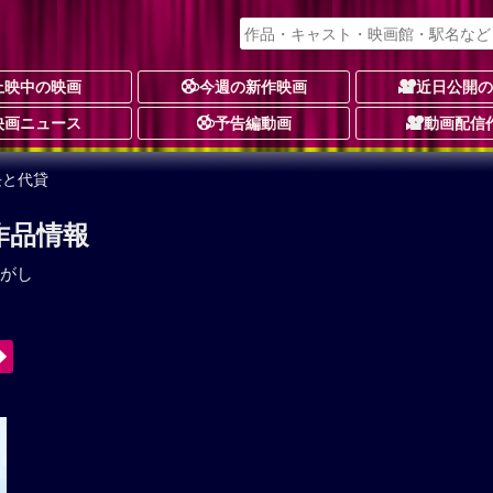
上映中の映画
今週の新作映画
近日公開
映画ニュース
予告編動画
動画配信
長と代貸
作品情報
がし