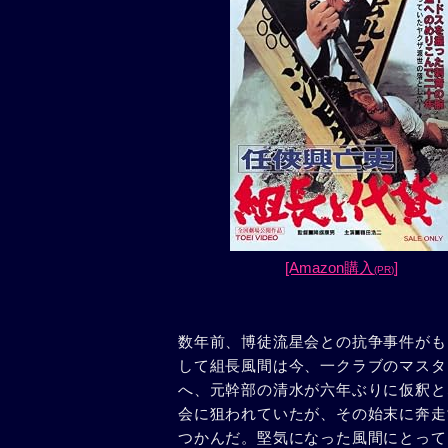
[Amazon購入
]
(PR)
数年前、博徒流星会との抗争事件がも
して組長風間は今、一クラブのマスタ
へ、元幹部の清水が六年ぶりに仮釈と
会に狙われていたが、その始末に奔走
つかんだ。堅気になった風間にとって