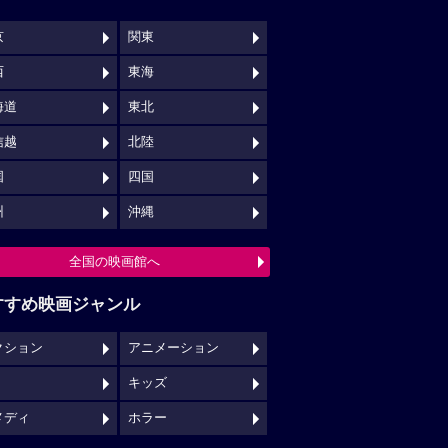
京
関東
西
東海
海道
東北
信越
北陸
国
四国
州
沖縄
全国の映画館へ
すすめ映画ジャンル
クション
アニメーション
キッズ
メディ
ホラー