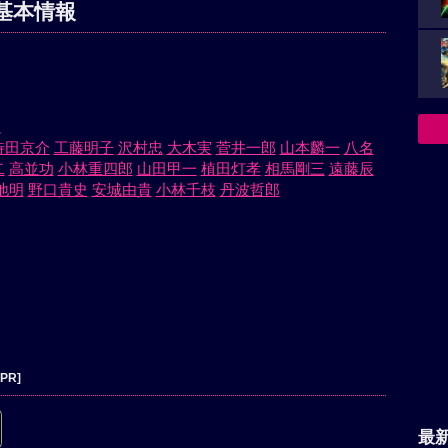
基本情報
生
待田京介
工藤明子
沢村忠
大木実
菅井一郎
山本麟一
八名
二
高並功
小林重四郎
山田甲一
植田灯孝
相馬剛三
遠藤辰
地明
野口貴史
安城由貴
小林千枝
丹波哲郎
[PR]
最