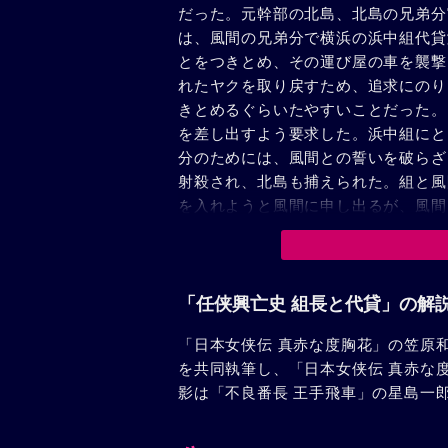
だった。元幹部の北島、北島の兄弟分
は、風間の兄弟分で横浜の浜中組代貸
とをつきとめ、その運び屋の車を襲撃
れたヤクを取り戻すため、追求にのり
きとめるぐらいたやすいことだった。
を差し出すよう要求した。浜中組にと
分のためには、風間との誓いを破らざ
射殺され、北島も捕えられた。組と風
を入れようと風間に申し出るが、風間
けた。だが、この取引は失敗に終った
撃で北島も清水も倒れた。再度の取引
た。現ナマの入ったバッグを山岸が風
た。
「任侠興亡史 組長と代貸」の解
「日本女侠伝 真赤な度胸花」の笠原
を共同執筆し、「日本女侠伝 真赤な
影は「不良番長 王手飛車」の星島一