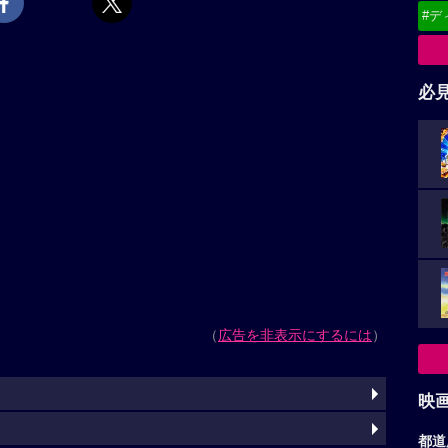
#デ
必
（
広告を非表示にするには
）
映
都道