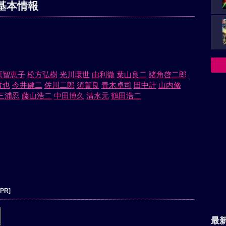
基本情報
原智恵子
松方弘樹
光川環世
由利徹
葉山良二
諸角啓二郎
哲也
今井健二
佐川二郎
須賀良
青木卓司
田中計
山内修
三浦忍
藤山浩二
中田博久
清水元
鶴田浩二
[PR]
最