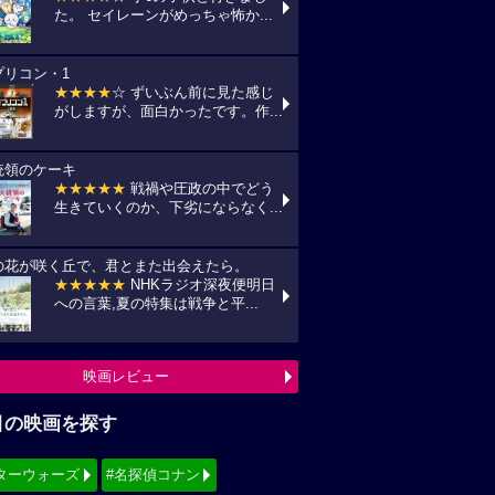
た。 セイレーンがめっちゃ怖か...
プリコン・1
★★★★
☆ ずいぶん前に見た感じ
がしますが、面白かったです。作...
統領のケーキ
★★★★★
戦禍や圧政の中でどう
生きていくのか、下劣にならなく...
の花が咲く丘で、君とまた出会えたら。
★★★★★
NHKラジオ深夜便明日
への言葉,夏の特集は戦争と平...
映画レビュー
目の映画を探す
ターウォーズ
#名探偵コナン