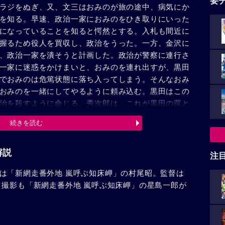
要
ラジをぬぎ、又、文三はおみのが旅の途中、病気にか
を知る。早速、政治一家におみのをひき取りにいった
になっていることを知ると愕然とする。入札も間近に
握るため役人を買収し、政治をうった。一方、金沢に
、政治一家を潰そうと計画した。政治が警察に連行さ
一家に迷惑をかけまいと、おみのを連れ出すが、黒田
でおみのは危篤状態に落ち入ってしまう。そんなおみ
おみのを一緒にしてやるように頼み込む。黒田はこの
治を殺すように命じる。秀次郎は、これが黒田の罠と
に政治を斬った。が、それから数時間後、文三とおみ
続きを読む
される。しばらく後、ドス持った秀次郎と風間重吉は
解説
注
は「新網走番外地 嵐呼ぶ知床岬」の村尾昭。監督は
。撮影も「新網走番外地 嵐呼ぶ知床岬」の星島一郎が