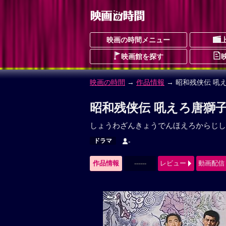
映画の時間メニュー
映画館を探す
映画の時間
→
作品情報
→ 昭和残侠伝 吼
昭和残侠伝 吼えろ唐獅子
しょうわざんきょうでんほえろからじし
ドラマ
-
作品情報
------
レビュー
動画配信