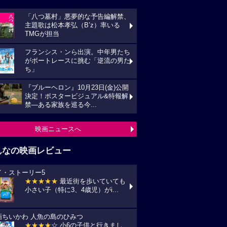
「八つ墓村」悪夢的な予告編解禁、
主題歌は松本孝弘（B’z）率いる
TMGが担当
フランシス・ンら出演。中年男たち
がボートレースに挑む「逆流の男た
ち」
『ブルーヘロン』10月23日(金)公開
決定！ポスタービジュアル&特報解
禁―ある家族を巡る今...
映画ニュースへ
んなの映画レビュー
イ・ストーリー5
★★★★★
最近街を歩いていても
小さい子（特に3、4歳児）がi...
画ちいかわ 人魚の島のひみつ
★★★★
☆ 小6の子供と行きまし