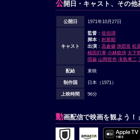
公
開日・キャスト、その他
公開日
1971年10月27日
監督
：
佐伯清
脚本
：
村尾昭
キャスト
出演
：
高倉健
池部良
松
植田灯孝
小林稔侍
大下
団巌
山岡哲也
滝島孝二
配給
東映
制作国
日本（1971）
上映時間
96分
動
画配信で映画を観よう！