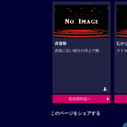
赤道祭
むか
赤道に近い南方の洋上で難...
※ドキ
-
佐伯清作品へ
このページをシェアする