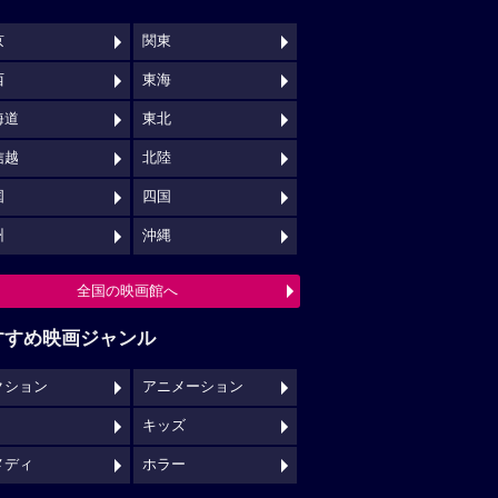
京
関東
西
東海
海道
東北
信越
北陸
国
四国
州
沖縄
全国の映画館へ
すすめ映画ジャンル
クション
アニメーション
キッズ
メディ
ホラー