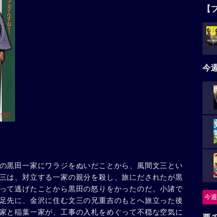
【
今
の黒田一家にワラジをぬいだことから、風間文三とい
三は、対立する一家の親分を殺し、旅にだされたが黒
って逃げたことから黒田の怒りをかったのだ。小諸で
今週
足先に、金沢に住む文三の兄重吉のもとへ旅立った後
家と稲葉一家が、工事の入札をめぐって不穏な空気に