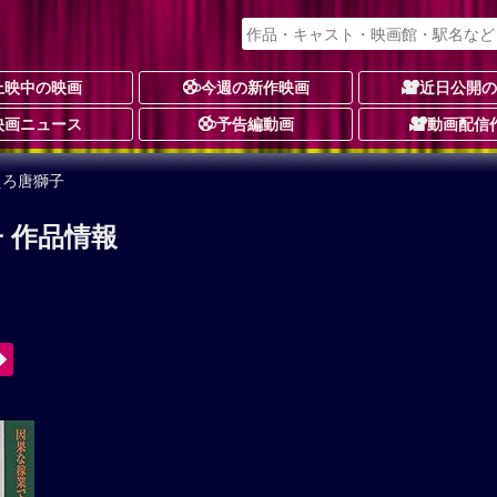
上映中の映画
今週の新作映画
近日公開
映画ニュース
予告編動画
動画配信
えろ唐獅子
 作品情報