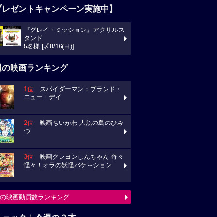
プレゼントキャンペーン実施中】
『グレイ・ミッション』アクリルス
タンド
5名様 [〆8/16(日)]
週の映画ランキング
1位
スパイダーマン：ブランド・
ニュー・デイ
2位
映画ちいかわ 人魚の島のひみ
つ
3位
映画クレヨンしんちゃん 奇々
怪々！オラの妖怪バケ～ション
の映画動員数ランキング