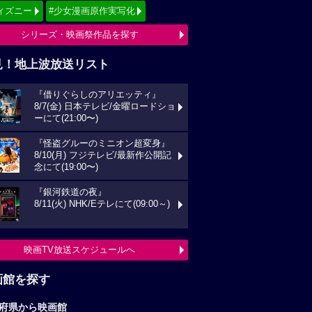
ィズニー
#少女漫画原作実写化
シリーズ・映画祭作品を探す
見！地上波放送リスト
『借りぐらしのアリエッティ』
8/7(金) 日本テレビ/金曜ロードショ
ーにて(21:00〜)
『怪盗グルーのミニオン超変身』
8/10(月) フジテレビ/最新作公開記
念にて(19:00〜)
『銀河鉄道の夜』
8/11(火) NHK/Eテレにて(09:00～)
映画TV放送スケジュールへ
画館を探す
府県から映画館