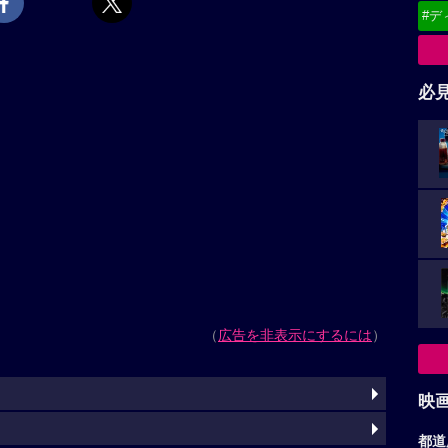
#デ
必
（
広告を非表示にするには
）
映
都道