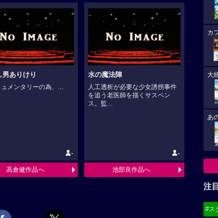
カ
し男ありけり
水の魔法陣
大
ュメンタリーの為、...
人工透析が必要な少女誘拐事件
を追う老医師を描くサスペン
ス。監...
あ
-
-
高倉健作品へ
池部良作品へ
注
#ス