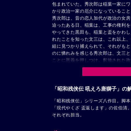
包まれていた。秀次郎は稲葉一家にワ
かり政治一家の厄介になっていること
秀次郎は、昔の恋人加代が政治の女房
迫ったある日、稲葉は、工事の権利を
やってきた黒田も、稲葉と盃をかわし
れたことを知った文三は、これ以上、
組に見つかり捕えられて、それがもと
のに憐れみを感じる秀次郎は、文三と
ことに恩義を押しつけ、釈放された政
も知らず、文三とおみののことを条件
のが黒田のために殺されたことを知ら
稲葉一家に向った。
「昭和残侠伝 吼えろ唐獅子」の
「昭和残侠伝」シリーズ八作目。脚本
「現代やくざ 盃返します」の佐伯清
それぞれ担当。