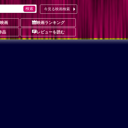
今見る映画検索
の映画
映画ランキング
作品
レビューを読む