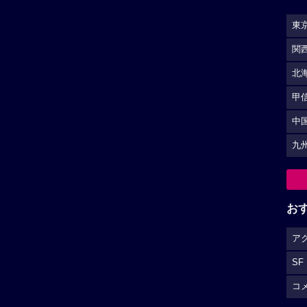
東
関
北
甲
中
九
お
ア
SF
コ