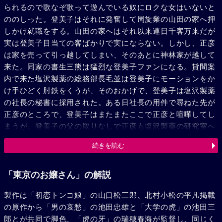
られるので歌なぞ歌って遊んでいる奴にロクな女はいないと
ののしった。登美子はそれに発奮して周旋業の山田の家へ押
しかけ就職をする。山田の家へはそれ以来連日千客万来だが
実は登美子目当ての客ばかりで実にならない。しかし、正彦
は家を売って引っ越してしまい、そのあとに神林家が越して
来た。同家の書生三熊は猛烈な登美子ファンになる。貸間案
内で来た塩沢製薬の総務部長毛並は登美子にモーションをか
け手ひどく肘鉄をくうが、そのおかげで、登美子は塩沢製薬
の社長の秘書に採用された。ある日社長の用件で尋ねた先が
正彦のところで、登美子はまたまたここで正彦と喧嘩してし
まうが、登美子の父の取りなしで正彦も塩沢製薬の研究室へ
勤めることになる。が、登美子と正彦は相変わらず喧嘩をし
続きを読む
つづけ塩沢社長が首をひねった結果二人を結婚させるよりほ
かにてがないという結論に達して二人はついに会社の辞令に
よって結婚を命じられた。仲の悪い二人が、実は心の底では
「東京のお嬢さん」の解説
猛烈に愛し合っていると悟った社長の粋なさばきであった。
製作は「初恋トンコ娘」の山口松三郎、北村小松の平凡掲載
の原作から「男の哀愁」の池田忠雄と「大学の虎」の池田三
郎とが共同で脚色、「虎の牙」の瑞穂春海が監督し、同じく