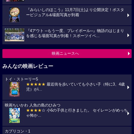
『みらいしのほこう』11月7日(土)より公開決定！ポスタ
ービジュアル&場面写真が到着
『4アウト ─もう一度、プレイボール─』物語のはじまり
を感じる場面写真が到着！スポーツイベ...
映画ニュースへ
みんなの映画レビュー
トイ・ストーリー5
★★★★★
最近街を歩いていても小さい子（特に3、4歳
児）がi...
映画ちいかわ 人魚の島のひみつ
★★★★
☆ 小6の子供と行きました。 セイレーンがめっち
ゃ怖か...
カプリコン・1