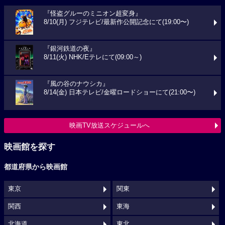
『怪盗グルーのミニオン超変身』
8/10(月) フジテレビ/最新作公開記念にて(19:00〜)
『銀河鉄道の夜』
8/11(火) NHK/Eテレにて(09:00～)
『風の谷のナウシカ』
8/14(金) 日本テレビ/金曜ロードショーにて(21:00〜)
映画TV放送スケジュールへ
映画館を探す
都道府県から映画館
東京
関東
関西
東海
北海道
東北