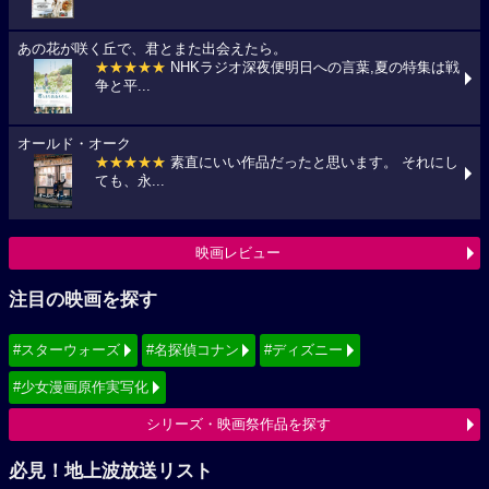
あの花が咲く丘で、君とまた出会えたら。
★★★★★
NHKラジオ深夜便明日への言葉,夏の特集は戦
争と平...
オールド・オーク
★★★★★
素直にいい作品だったと思います。 それにし
ても、永...
映画レビュー
注目の映画を探す
#スターウォーズ
#名探偵コナン
#ディズニー
#少女漫画原作実写化
シリーズ・映画祭作品を探す
必見！地上波放送リスト