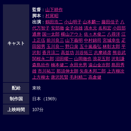
返し、悪徳やくざ一味に斬りこんでいった。
監督
：
山下耕作
脚本
：
村尾昭
出演
：
鶴田浩二
小山明子
山本麟一
藤田佳子
八
代万智子
安部徹
金子信雄
清水元
名和宏
小田部
通麿
国一太郎
横山アウト
佐々木俊二
八尋洋
江
上正伍
前川良三
山下義明
中村錦司
宮城幸生
疋
キャスト
田圀男
玉川良一
野口泉
五十嵐義弘
林彰太郎
平
沢彰
香月涼二
高並功
川谷拓三
志摩靖彦
熊谷武
関根永二郎
沼田曜一
山岡徹也
浪花五郎
沢彰謙
森島欣作
楠本健二
永田光男
遠山金次郎
島田秀
雄
市川祐三
那須伸太朗
矢奈木邦二郎
上方柳次
上方柳太
唐沢民賢
毛利精二
高倉健
配給
東映
制作国
日本（1969）
上映時間
107分