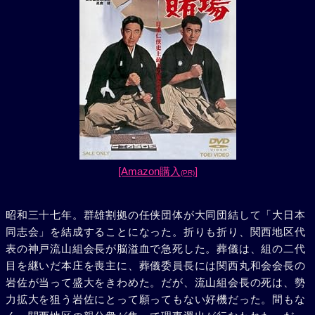
[Amazon購入
]
(PR)
昭和三十七年。群雄割拠の任侠団体が大同団結して「大日本
同志会」を結成することになった。折りも折り、関西地区代
表の神戸流山組会長が脳溢血で急死した。葬儀は、組の二代
目を継いだ本庄を喪主に、葬儀委員長には関西丸和会会長の
岩佐が当って盛大をきわめた。だが、流山組会長の死は、勢
力拡大を狙う岩佐にとって願ってもない好機だった。間もな