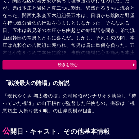
く、関西地区の親分衆が集って理事選出が行なわれた。だ
が、票は本庄と岩佐と真二つに割れ、騒然たるうちに流会と
なった。関西丸和会五木組組長五木は、日頃から陰険な野望
を持つ親分岩佐の行動を心よしとしなかった。そんなある
日、五木は義兄弟の本庄から由起との結婚話を聞き、弟で流
山組幹部の常男とともに喜んだ。しかし、それも束の間、本
庄は丸和会の吉岡組に襲われ、常男は肩に重傷を負った。五
木は小指をつめて本庄に詫び、事態の紛糾に心を痛める本庄
は理事の選挙を岩佐に申し出た。一方、岩佐は五木に本庄が
続きを読む
理事選から下りるよう命令した。本庄は五木の立場に同情
し、身を引こうとしたが、常男は単身悪徳岩佐にたちむかい
無残な最後をとげた。この一件に責任を感じた本庄は五木に
「戦後最大の賭場」の解説
義兄弟の盃を返し理事選に出馬、「大日本同志会」の代表に
「現代やくざ 与太者の掟」の村尾昭がシナリオを執筆し「待
なった。しかし、岩佐は関東菊東会会長菊村に金品を贈り理
っていた極道」の山下耕作が監督した任侠もの。撮影は「極
事交代工作をはかっていた。菊村は、同志会を国家のための
悪坊主 人斬り数え唄」の山岸長樹が担当。
政治団体と標傍しながら、万国博や山陽新幹線の利権を独占
しようと策していた。総てのからくりを知った本庄は、菊村
と対立したが護衛の銃弾に倒れてしまった。本庄の死を悲し
公
開日・キャスト、その他基本情報
む五木は、関西博徒を裏切って後任理事になった岩佐に盃を