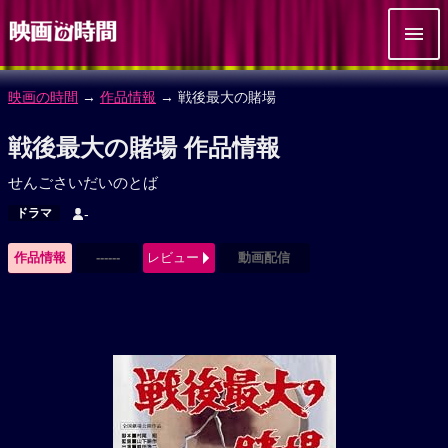
映画の時間
→
作品情報
→ 戦後最大の賭場
戦後最大の賭場 作品情報
せんごさいだいのとば
ドラマ
-
作品情報
------
レビュー
動画配信