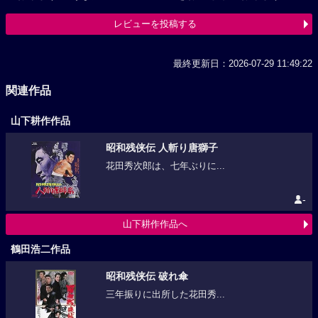
レビューを投稿する
最終更新日：2026-07-29 11:49:22
関連作品
山下耕作作品
昭和残侠伝 人斬り唐獅子
花田秀次郎は、七年ぶりに...
-
山下耕作作品へ
鶴田浩二作品
昭和残侠伝 破れ傘
三年振りに出所した花田秀...