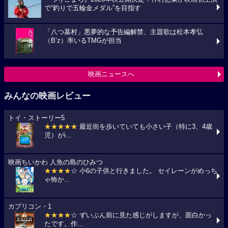
で“釣りで五輪金メダル”を目指す
「八つ墓村」悪夢的な予告編解禁、主題歌は松本孝弘
（B’z）率いるTMGが担当
映画ニュースへ
みんなの映画レビュー
トイ・ストーリー5
★★★★★
最近街を歩いていても小さい子（特に3、4歳
児）がi...
映画ちいかわ 人魚の島のひみつ
★★★★
☆ 小6の子供と行きました。 セイレーンがめっち
ゃ怖か...
カプリコン・1
★★★★
☆ ずいぶん前に見た感じがしますが、面白かっ
たです。作...