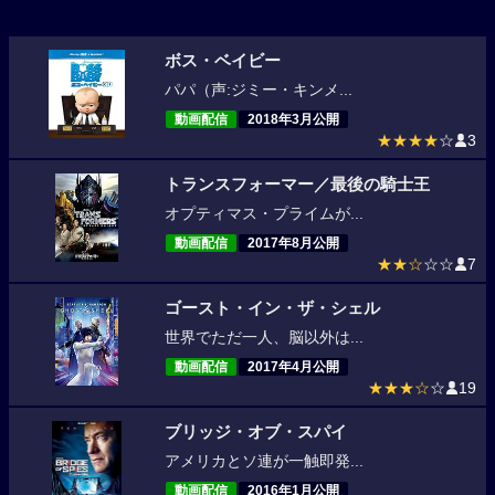
ボス・ベイビー
パパ（声:ジミー・キンメ...
動画配信
2018年3月公開
★★★★
☆
3
トランスフォーマー／最後の騎士王
オプティマス・プライムが...
動画配信
2017年8月公開
★★☆
☆☆
7
ゴースト・イン・ザ・シェル
世界でただ一人、脳以外は...
動画配信
2017年4月公開
★★★☆
☆
19
ブリッジ・オブ・スパイ
アメリカとソ連が一触即発...
動画配信
2016年1月公開