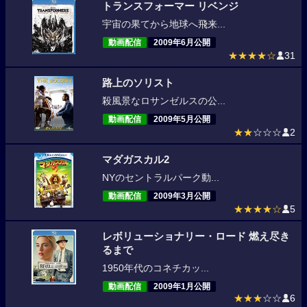
トランスフォーマー リベンジ
宇宙の果てから地球へ飛来...
動画配信
2009年6月公開
★★★★☆
31
路上のソリスト
殺風景なロサンゼルスの公...
動画配信
2009年5月公開
★★
☆☆☆
2
マダガスカル2
NYのセントラルパーク動...
動画配信
2009年3月公開
★★★★☆
5
レボリューショナリー・ロード 燃え尽き
るまで
1950年代のコネチカッ...
動画配信
2009年1月公開
★★★
☆☆
6