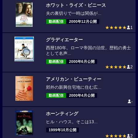
ホワット・ライズ・ビニース
夫の裏切りで一時は関係が...
動画配信
2000年12月公開
★★★★★
1
グラディエーター
西暦180年。ローマ帝国の治世。歴戦の勇士
として名声...
動画配信
2000年6月公開
★★★★★
2
アメリカン・ビューティー
郊外の新興住宅地に住む広...
動画配信
2000年4月公開
-
ホーンティング
ヒル・ハウス。そこは13...
1999年10月公開
★★★★★
2