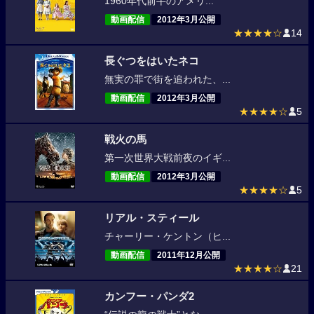
1960年代前半のアメリ...
動画配信
2012年3月公開
★★★★☆
14
長ぐつをはいたネコ
無実の罪で街を追われた、...
動画配信
2012年3月公開
★★★★☆
5
戦火の馬
第一次世界大戦前夜のイギ...
動画配信
2012年3月公開
★★★★☆
5
リアル・スティール
チャーリー・ケントン（ヒ...
動画配信
2011年12月公開
★★★★☆
21
カンフー・パンダ2