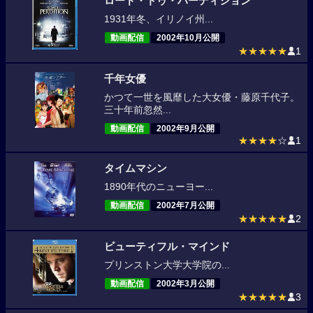
ロード・トゥ・パーディション
1931年冬、イリノイ州...
動画配信
2002年10月公開
★★★★★
1
千年女優
かつて一世を風靡した大女優・藤原千代子。
三十年前忽然...
動画配信
2002年9月公開
★★★★
☆
1
タイムマシン
1890年代のニューヨー...
動画配信
2002年7月公開
★★★★★
2
ビューティフル・マインド
プリンストン大学大学院の...
動画配信
2002年3月公開
★★★★★
3