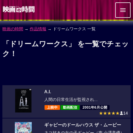
映画の時間
→
作品情報
→ ドリームワークス 一覧
「ドリームワークス」 を一覧でチェッ
ク！
A.I.
人間の日常生活が監視され...
上映中
動画配信
2001年6月公開
★★★★★
14
ギャビーのドールハウス ザ・ムービー
ネコ好きの女の子ギャビー（声:小澤美優）