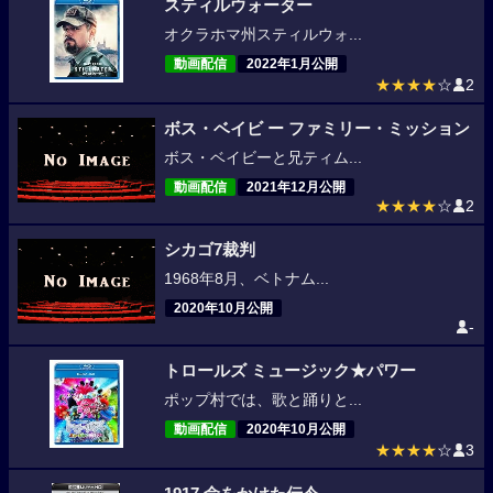
スティルウォーター
オクラホマ州スティルウォ...
動画配信
2022年1月公開
★★★★
☆
2
ボス・ベイビ ー ファミリー・ミッション
ボス・ベイビーと兄ティム...
動画配信
2021年12月公開
★★★★
☆
2
シカゴ7裁判
1968年8月、ベトナム...
2020年10月公開
-
トロールズ ミュージック★パワー
ポップ村では、歌と踊りと...
動画配信
2020年10月公開
★★★★
☆
3