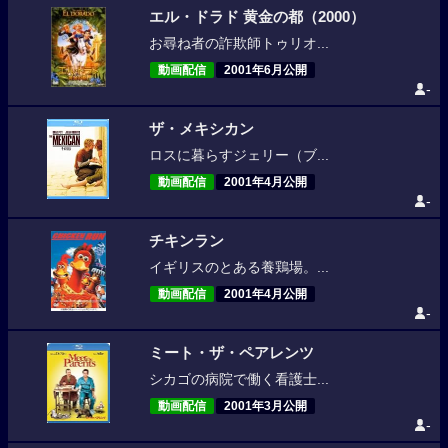
エル・ドラド 黄金の都（2000）
お尋ね者の詐欺師トゥリオ...
動画配信
2001年6月公開
-
ザ・メキシカン
ロスに暮らすジェリー（ブ...
動画配信
2001年4月公開
-
チキンラン
イギリスのとある養鶏場。...
動画配信
2001年4月公開
-
ミート・ザ・ペアレンツ
シカゴの病院で働く看護士...
動画配信
2001年3月公開
-