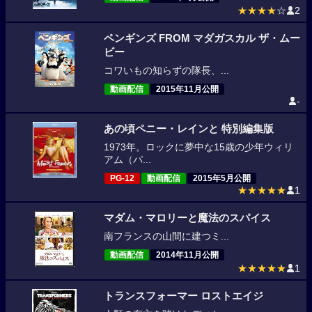
★★★★
☆
2
ペンギンズ FROM マダガスカル ザ・ムー
ビー
コワいもの知らずの隊長、...
動画配信
2015年11月公開
-
あの頃ペニー・レインと 特別編集版
1973年。ロックに夢中な15歳の少年ウィリ
アム（パ...
PG-12
動画配信
2015年5月公開
★★★★★
1
マダム・マロリーと魔法のスパイス
南フランスの山間に建つミ...
動画配信
2014年11月公開
★★★★★
1
トランスフォーマー ロストエイジ