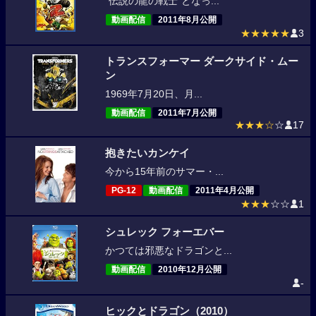
“伝説の龍の戦士”となっ...
動画配信
2011年8月公開
★★★★★
3
トランスフォーマー ダークサイド・ムー
ン
1969年7月20日、月...
動画配信
2011年7月公開
★★★☆
☆
17
抱きたいカンケイ
今から15年前のサマー・...
PG-12
動画配信
2011年4月公開
★★★
☆☆
1
シュレック フォーエバー
かつては邪悪なドラゴンと...
動画配信
2010年12月公開
-
ヒックとドラゴン（2010）