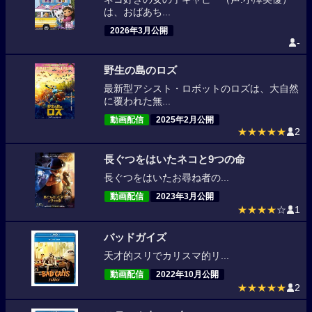
は、おばあち...
2026年3月公開
-
野生の島のロズ
最新型アシスト・ロボットのロズは、大自然
に覆われた無...
動画配信
2025年2月公開
★★★★★
2
長ぐつをはいたネコと9つの命
長ぐつをはいたお尋ね者の...
動画配信
2023年3月公開
★★★★
☆
1
バッドガイズ
天才的スリでカリスマ的リ...
動画配信
2022年10月公開
★★★★★
2