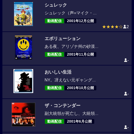
シュレック
シュレック（声=マイク・...
動画配信
2001年12月公開
★★★★☆
2
エボリューション
ある夜、アリゾナ州の砂漠...
動画配信
2001年11月公開
-
おいしい生活
NY。冴えない元ギャング...
動画配信
2001年10月公開
-
ザ・コンテンダー
副大統領が死亡し、大統領...
動画配信
2001年6月公開
-