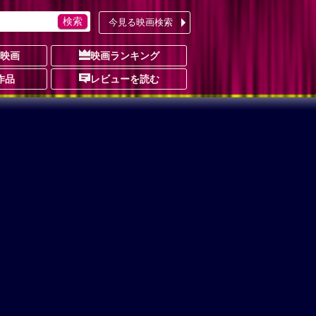
今見る映画検索
の映画
映画ランキング
作品
レビューを読む