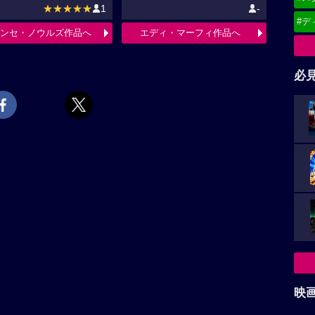
★★★★★
1
-
#デ
ンセ・ノウルズ作品へ
エディ・マーフィ作品へ
必
映