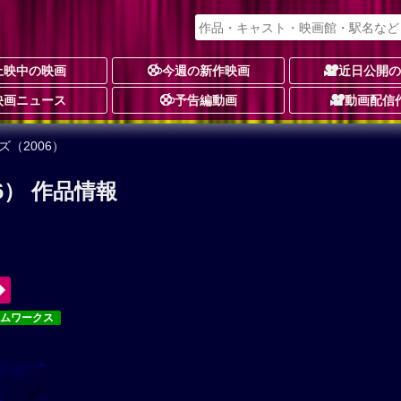
上映中の映画
今週の新作映画
近日公開
映画ニュース
予告編動画
動画配信
（2006）
6） 作品情報
ームワークス