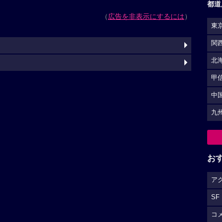
都道
（
広告を非表示にするには
）
東
関
北
甲
中
九
お
ア
SF
コ