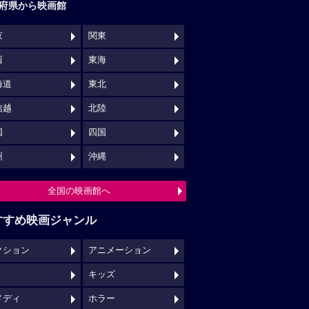
府県から映画館
京
関東
西
東海
海道
東北
信越
北陸
国
四国
州
沖縄
全国の映画館へ
すすめ映画ジャンル
クション
アニメーション
キッズ
メディ
ホラー