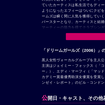
ていたカーティスは私生活でもディー
ようになったエフィーはついにクビを
ームズは瞬く間に人気を獲得していく
パースターとなり、カーティスと結婚
マーティーの協力を得てクラブシンガ
エフィーの新曲を盗んでザ・ドリーム
ーティーらはカーティスのレコード会
ティスに対する不信感を抱えてきたデ
バラバラになってしまったザ・ドリー
「ドリームガールズ（2006）」
エフィーが現れ、四人になったザ・ド
黒人女性ヴォーカルグループを主人公
った。
主演はジェイミー・フォックス（「コ
ー」）、エディ・マーフィ（「マッド
カデミー賞最優秀助演女優賞を受賞し
ンゼイ・レポート」のビル・コンドン
公
開日・キャスト、その他