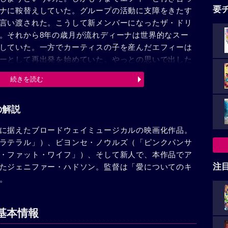
要
ナに鞍替えしていた。グループの活動に支障をきたす
言い渡された。こうして新メンバーになったザ・ドリ
。それから8年の歳月が流れディーナは世界的なスー
していた。一方でカーティスの子を産んだエフィーは
ーとして再出発を始めていた。やっとの思いで出した
ズに歌わせてしまうカーティス。怒ったエフィーやマ
続きを読む
社に乗り込み、怒りをぶつけた。そして独善的なカー
ィーナも、ついに離婚を決意するのだった。こうして
ムズの解散コンサートが地元で行われる。最後の曲で
の解説
リームズは感動的なパフォーマンスを繰り広げるのだ
に据えたブロードウェイミュージカルの映画化作品。
ラテラル」）、ビヨンセ・ノウルズ（「ピンクパンサ
・ファット・ワイフ」）、そして新人で、本作品でア
注
たジェニファー・ハドソン。監督は「愛についてのキ
。
基本情報