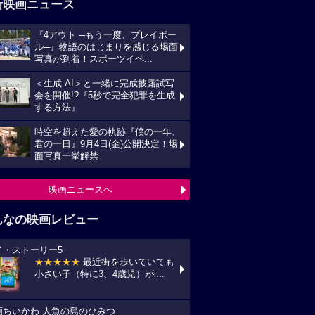
新映画ニュース
『4アウト ─もう一度、プレイボー
ル─』物語のはじまりを感じる場面
写真が到着！スポーツイベ...
＜生成 AI＞と一緒に完成披露試写
会を開催!?『5秒で完全犯罪を生成
する方法』
時空を超えた愛の軌跡『僕の一年、
君の一日』9月4日(金)公開決定！場
面写真一挙解禁
映画ニュースへ
んなの映画レビュー
イ・ストーリー5
★★★★★
最近街を歩いていても
小さい子（特に3、4歳児）がi...
画ちいかわ 人魚の島のひみつ