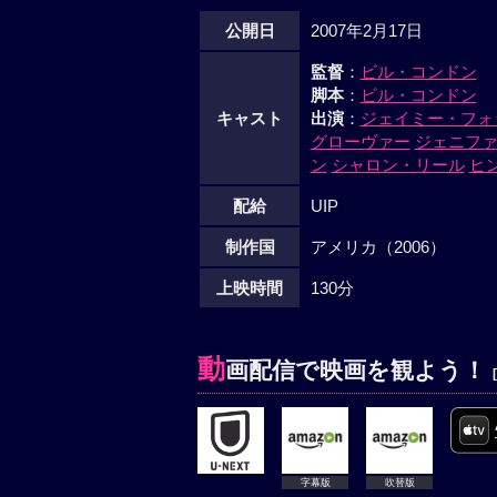
公開日
2007年2月17日
監督
：
ビル・コンドン
脚本
：
ビル・コンドン
キャスト
出演
：
ジェイミー・フォ
グローヴァー
ジェニフ
ン
シャロン・リール
ヒ
配給
UIP
制作国
アメリカ（2006）
上映時間
130分
動
画配信で映画を観よう！
字幕版
吹替版