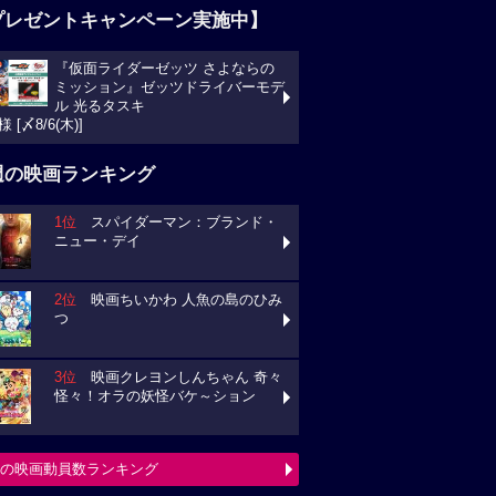
プレゼントキャンペーン実施中】
『仮面ライダーゼッツ さよならの
ミッション』ゼッツドライバーモデ
ル 光るタスキ
様 [〆8/6(木)]
週の映画ランキング
1位
スパイダーマン：ブランド・
ニュー・デイ
2位
映画ちいかわ 人魚の島のひみ
つ
3位
映画クレヨンしんちゃん 奇々
怪々！オラの妖怪バケ～ション
の映画動員数ランキング