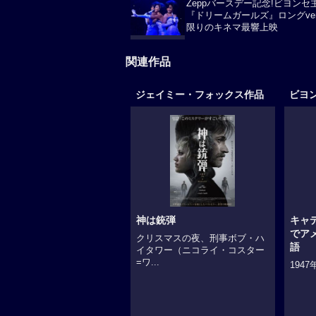
Zeppバースデー記念!ビヨンセ
『ドリームガールズ』ロングver
限りのキネマ最響上映
関連作品
ジェイミー・フォックス作品
ビヨ
神は銃弾
キャ
でア
クリスマスの夜、刑事ボブ・ハ
語
イタワー（ニコライ・コスター
=ワ...
194