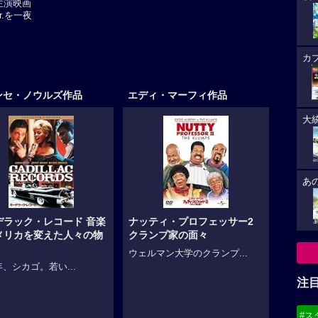
主演映画
.を一夜
カ
ンセ・ノウルズ作品
エディ・マーフィ作品
大
あ
デラック・レコード 音楽
ナッティ・プロフェッサー2
メリカを変えた人々の物
クランプ家の面々
ウェルマン大学のクランプ...
7年、シカゴ。若い...
注
#ス