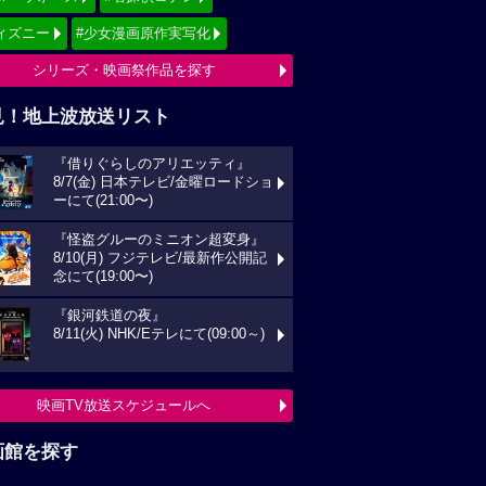
ィズニー
#少女漫画原作実写化
シリーズ・映画祭作品を探す
見！地上波放送リスト
『借りぐらしのアリエッティ』
8/7(金) 日本テレビ/金曜ロードショ
ーにて(21:00〜)
『怪盗グルーのミニオン超変身』
8/10(月) フジテレビ/最新作公開記
念にて(19:00〜)
『銀河鉄道の夜』
8/11(火) NHK/Eテレにて(09:00～)
映画TV放送スケジュールへ
画館を探す