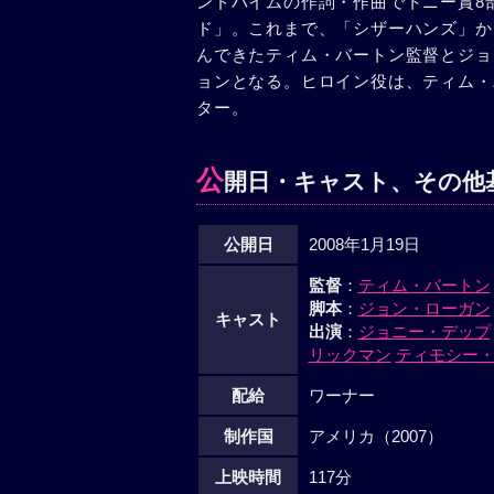
ンドハイムの作詞・作曲でトニー賞8
ド」。これまで、「シザーハンズ」か
んできたティム・バートン監督とジョ
ョンとなる。ヒロイン役は、ティム・
ター。
公
開日・キャスト、その他
公開日
2008年1月19日
監督
：
ティム・バートン
脚本
：
ジョン・ローガン
キャスト
出演
：
ジョニー・デップ
リックマン
ティモシー
配給
ワーナー
制作国
アメリカ（2007）
上映時間
117分