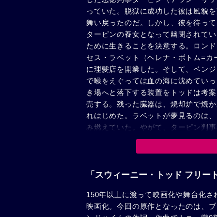
っていた。脱獄に成功した彼は風貌を
舞い戻ったのだ。しかし、彼を待って
ターピンの養女となって幽閉されてい
ために生きることを決意する。ロンド
セス・ラベット（ヘレナ・ボトム=カ
に理髪店を開業した。そして、ベンジ
で喉をえぐっては血の海に沈めていっ
き場へと落下する装置をトッドは考案
売する。残った臓器は、焼却炉で焼か
れはじめた。ラベットが夢見るのは、
み燃えていた。やがて、ターピン判事
覚めたトッドの凶行は止まらず、実は
害してしまう。妻の存在を隠していた
害。しかし、その傍らでラベットが雇
いた。無差別殺人に気付いたトビーは
「スウィーニー・トッド フリート
ーの瞳にはトッド同様の狂気が宿って
150年以上に渡って映画化や舞台化
映画化。今回の原作となったのは、ブ