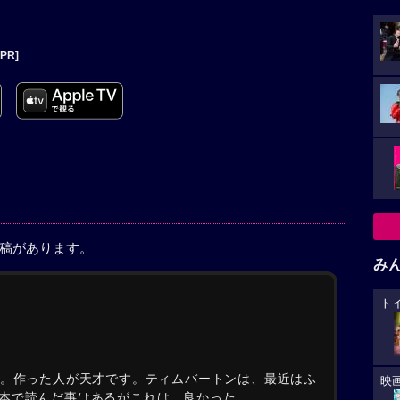
[PR]
投稿があります。
み
ト
す。作った人が天才です。ティムバートンは、最近はふ
映
本で読んだ事はあるがこれは、良かった。