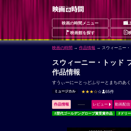
映画の時間メニュー
映画館を探す
映画の時間
→
作品情報
→ スウィーニー・
スウィーニー・トッド フ
作品情報
すうぃーにーとっどふりーとまちのあく
ミュージカル
★★★☆
☆
65件
作品情報
------
レビュー
動画配信
#歴代ゴールデングローブ賞受賞作品
#ドリ