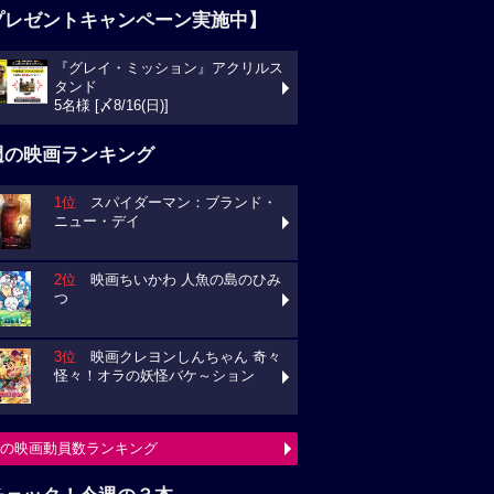
プレゼントキャンペーン実施中】
『グレイ・ミッション』アクリルス
タンド
5名様 [〆8/16(日)]
週の映画ランキング
1位
スパイダーマン：ブランド・
ニュー・デイ
2位
映画ちいかわ 人魚の島のひみ
つ
3位
映画クレヨンしんちゃん 奇々
怪々！オラの妖怪バケ～ション
の映画動員数ランキング