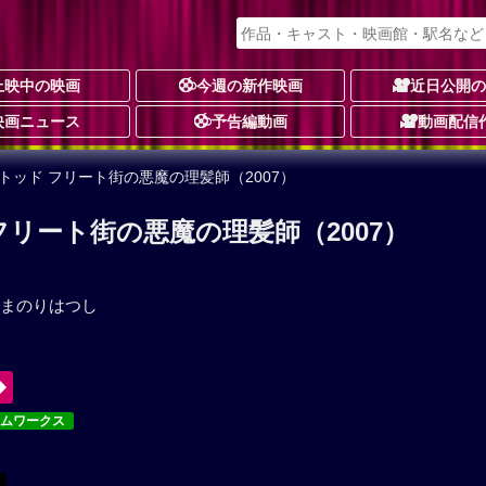
上映中の映画
今週の新作映画
近日公開
映画ニュース
予告編動画
動画配信
トッド フリート街の悪魔の理髪師（2007）
リート街の悪魔の理髪師（2007）
まのりはつし
ームワークス