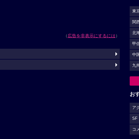
東
関
北
（
広告を非表示にするには
）
甲
中
九
お
ア
SF
コ