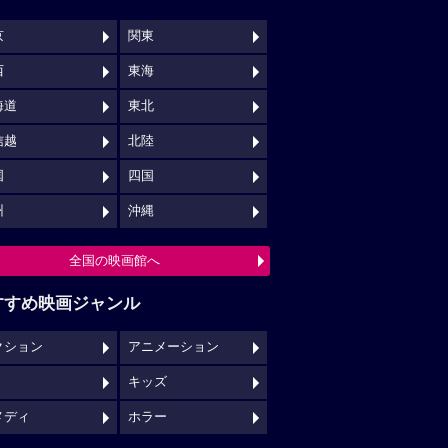
京
関東
西
東海
海道
東北
信越
北陸
国
四国
州
沖縄
全国の映画館へ
すすめ映画ジャンル
クション
アニメーション
キッズ
メディ
ホラー