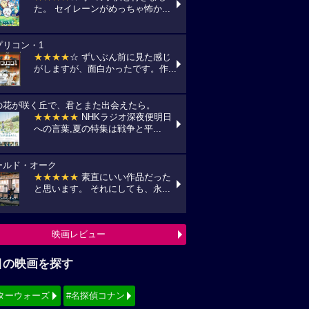
た。 セイレーンがめっちゃ怖か...
プリコン・1
★★★★
☆ ずいぶん前に見た感じ
がしますが、面白かったです。作...
の花が咲く丘で、君とまた出会えたら。
★★★★★
NHKラジオ深夜便明日
への言葉,夏の特集は戦争と平...
ールド・オーク
★★★★★
素直にいい作品だった
と思います。 それにしても、永...
映画レビュー
目の映画を探す
ターウォーズ
#名探偵コナン