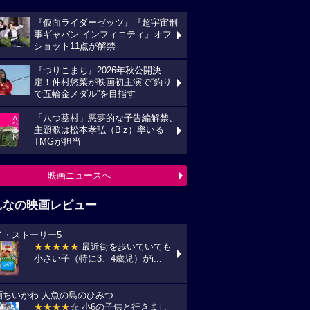
『仮面ライダーゼッツ』『超宇宙刑
事ギャバン インフィニティ』オフ
ショット11点が解禁
『つりこまち』2026年秋公開決
定！仲村悠菜が映画初主演で“釣り
で五輪金メダル”を目指す
「八つ墓村」悪夢的な予告編解禁、
主題歌は松本孝弘（B’z）率いる
TMGが担当
映画ニュースへ
んなの映画レビュー
イ・ストーリー5
★★★★★
最近街を歩いていても
小さい子（特に3、4歳児）がi...
画ちいかわ 人魚の島のひみつ
★★★★
☆ 小6の子供と行きまし