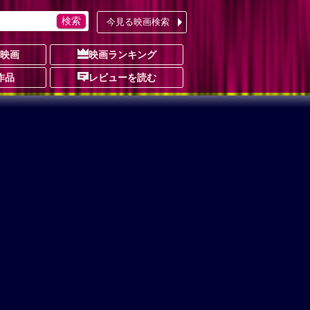
今見る映画検索
の映画
映画ランキング
作品
レビューを読む