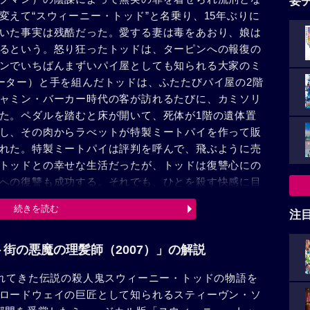
要
変えて“スウィーニー・トッド”と名乗り、15年ぶりに
いた事実は残酷だった。愛する妻は毒をあおり、娘は
るという。怒り狂ったトッドは、ターピンへの報復の
ンでいちばんまずいパイ屋としても知られる大家のミ
ーター）と手を組んだトッドは、ふたたびパイ屋の2階
ャミン・バーカー時代の客が訪れるたびに、カミソリ
た。ペダルを踏むと床が開いて、死体が1階の遺体置
し、その肉からラべットが特製ミートパイを作って販
れた。特製ミートパイは評判を呼んで、飛ぶように売
トッドとの幸せな生活だったが、トッドは復讐心にの
への復讐も成功する。それでも、ひとを殺す快感に目
生きており精神をきたしてしまった自身の妻までも殺
続きを読む
注
ラベットに憎悪を抱いたトッドは、ラベットまでも殺
った下働きの少年トビーが、トッドの殺人を目撃して
、トッドの喉を掻き切る。そのとき、純粋だったトビ
街の悪魔の理髪師（2007）」の解説
いた……。
されてきた伝説の殺人鬼スウィーニー・トッドの物語を
ロードウェイの巨匠として知られるスティーヴン・ソ