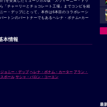
部門を受賞したミュージカル版「スウィーニー・トッ
ら「チャーリーとチョコレート工場」までコンビを組
ニー・デップにとって、本作は6本目のコラボレーシ
バートンのパートナーでもあるヘレナ・ボナム=カー
基本情報
ジョニー・デップ
ヘレナ・ボナム・カーター
アラン・
・スポール
サシャ・バロン・コーエン
最