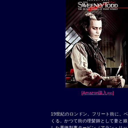
[Amazon購入
]
(PR)
19世紀のロンドン。フリート街に、
くる。かつて街の理髪師として妻と娘
した悪徳判事ターピン（アラン・リッ