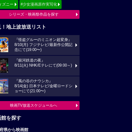
ィズニー
#少女漫画原作実写化
シリーズ・映画祭作品を探す
見！地上波放送リスト
『怪盗グルーのミニオン超変身』
8/10(月) フジテレビ/最新作公開記
念にて(19:00〜)
『銀河鉄道の夜』
8/11(火) NHK/Eテレにて(09:00～)
『風の谷のナウシカ』
8/14(金) 日本テレビ/金曜ロードシ
ョーにて(21:00〜)
映画TV放送スケジュールへ
画館を探す
府県から映画館