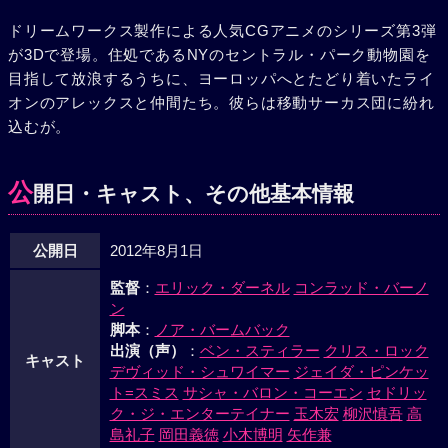
ドリームワークス製作による人気CGアニメのシリーズ第3弾
が3Dで登場。住処であるNYのセントラル・パーク動物園を
目指して放浪するうちに、ヨーロッパへとたどり着いたライ
オンのアレックスと仲間たち。彼らは移動サーカス団に紛れ
込むが。
公
開日・キャスト、その他基本情報
公開日
2012年8月1日
監督
：
エリック・ダーネル
コンラッド・バーノ
ン
脚本
：
ノア・バームバック
出演（声）
：
ベン・スティラー
クリス・ロック
キャスト
デヴィッド・シュワイマー
ジェイダ・ピンケッ
ト=スミス
サシャ・バロン・コーエン
セドリッ
ク・ジ・エンターテイナー
玉木宏
柳沢慎吾
高
島礼子
岡田義徳
小木博明
矢作兼