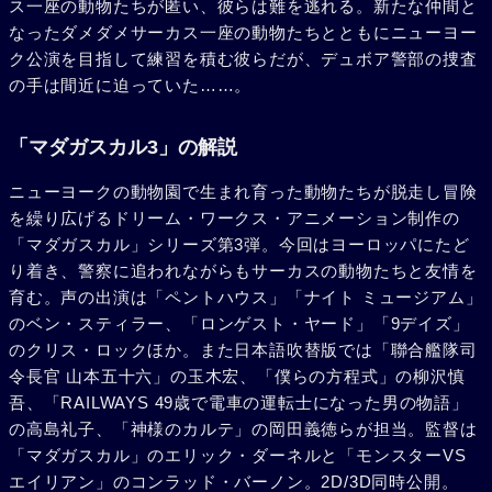
ス一座の動物たちが匿い、彼らは難を逃れる。新たな仲間と
なったダメダメサーカス一座の動物たちとともにニューヨー
ク公演を目指して練習を積む彼らだが、デュボア警部の捜査
の手は間近に迫っていた……。
「マダガスカル3」の解説
ニューヨークの動物園で生まれ育った動物たちが脱走し冒険
を繰り広げるドリーム・ワークス・アニメーション制作の
「マダガスカル」シリーズ第3弾。今回はヨーロッパにたど
り着き、警察に追われながらもサーカスの動物たちと友情を
育む。声の出演は「ペントハウス」「ナイト ミュージアム」
のベン・スティラー、「ロンゲスト・ヤード」「9デイズ」
のクリス・ロックほか。また日本語吹替版では「聯合艦隊司
令長官 山本五十六」の玉木宏、「僕らの方程式」の柳沢慎
吾、「RAILWAYS 49歳で電車の運転士になった男の物語」
の高島礼子、「神様のカルテ」の岡田義徳らが担当。監督は
「マダガスカル」のエリック・ダーネルと「モンスターVS
エイリアン」のコンラッド・バーノン。2D/3D同時公開。