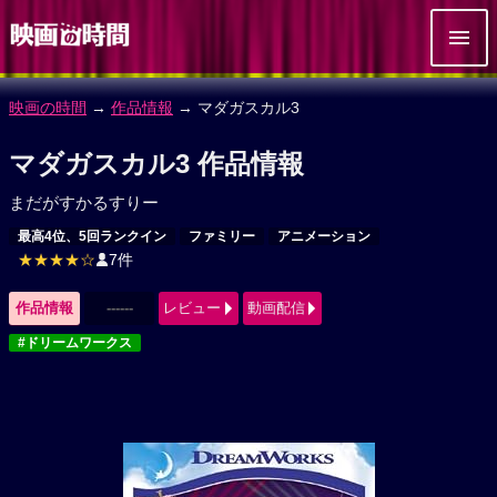
映画の時間
→
作品情報
→ マダガスカル3
マダガスカル3 作品情報
まだがすかるすりー
最高4位、5回ランクイン
ファミリー
アニメーション
★★★★☆
7件
作品情報
------
レビュー
動画配信
#ドリームワークス