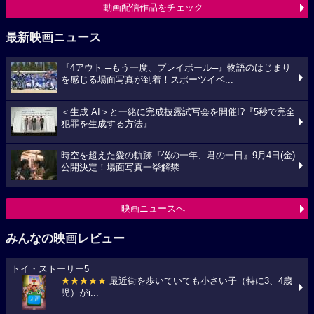
動画配信作品をチェック
最新映画ニュース
『4アウト ─もう一度、プレイボール─』物語のはじまり
を感じる場面写真が到着！スポーツイベ...
＜生成 AI＞と一緒に完成披露試写会を開催!?『5秒で完全
犯罪を生成する方法』
時空を超えた愛の軌跡『僕の一年、君の一日』9月4日(金)
公開決定！場面写真一挙解禁
映画ニュースへ
みんなの映画レビュー
トイ・ストーリー5
★★★★★
最近街を歩いていても小さい子（特に3、4歳
児）がi...