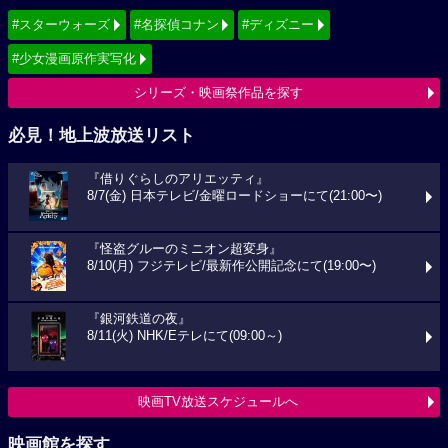
#スターウォーズ
#名探偵コナン
#ディズニー
#少女漫画原作実写化
シリーズ・映画祭作品を探す
必見！地上波放送リスト
『借りぐらしのアリエッティ』
8/7(金) 日本テレビ/金曜ロードショーにて(21:00〜)
『怪盗グルーのミニオン超変身』
8/10(月) フジテレビ/最新作公開記念にて(19:00〜)
『銀河鉄道の夜』
8/11(火) NHK/Eテレにて(09:00～)
映画TV放送スケジュールへ
映画館を探す