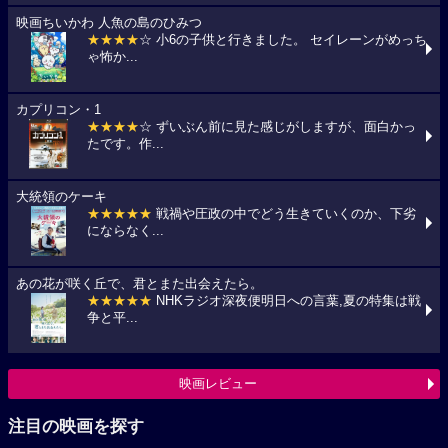
映画ちいかわ 人魚の島のひみつ
★★★★
☆ 小6の子供と行きました。 セイレーンがめっち
ゃ怖か...
カプリコン・1
★★★★
☆ ずいぶん前に見た感じがしますが、面白かっ
たです。作...
大統領のケーキ
★★★★★
戦禍や圧政の中でどう生きていくのか、下劣
にならなく...
あの花が咲く丘で、君とまた出会えたら。
★★★★★
NHKラジオ深夜便明日への言葉,夏の特集は戦
争と平...
映画レビュー
注目の映画を探す