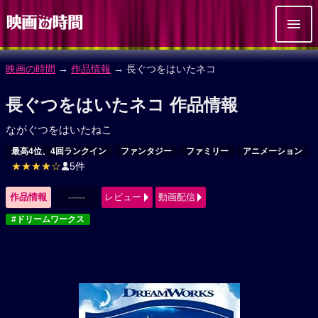
映画の時間
→
作品情報
→ 長ぐつをはいたネコ
長ぐつをはいたネコ 作品情報
ながぐつをはいたねこ
最高4位、4回ランクイン
ファンタジー
ファミリー
アニメーション
★★★★☆
5件
作品情報
------
レビュー
動画配信
#ドリームワークス