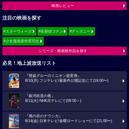
映画レビュー
注目の映画を探す
#スターウォーズ
#名探偵コナン
#ディズニー
#少女漫画原作実写化
シリーズ・映画祭作品を探す
必見！地上波放送リスト
『怪盗グルーのミニオン超変身』
8/10(月) フジテレビ/最新作公開記念にて(19:00〜)
『銀河鉄道の夜』
8/11(火) NHK/Eテレにて(09:00～)
『風の谷のナウシカ』
8/14(金) 日本テレビ/金曜ロードショーにて(21:00〜)