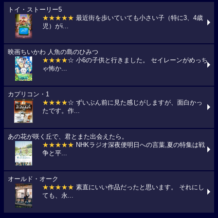
トイ・ストーリー5
★★★★★
最近街を歩いていても小さい子（特に3、4歳
児）がi...
映画ちいかわ 人魚の島のひみつ
★★★★
☆ 小6の子供と行きました。 セイレーンがめっち
ゃ怖か...
カプリコン・1
★★★★
☆ ずいぶん前に見た感じがしますが、面白かっ
たです。作...
あの花が咲く丘で、君とまた出会えたら。
★★★★★
NHKラジオ深夜便明日への言葉,夏の特集は戦
争と平...
オールド・オーク
★★★★★
素直にいい作品だったと思います。 それにし
ても、永...