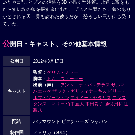
いたネコ”ことプスの活躍を3Dで描く番外篇。永遠に富をも
たらす伝説の卵を探す旅に出た、プスと仲間たち。卵のあり
かとされる天上界を訪れた彼らだが、恐ろしい罠が待ち受け
ていた。
公
開日・キャスト、その他基本情報
公開日
2012年3月17日
監督
：
クリス・ミラー
脚本
：
トム・ウィーラー
出演（声）
：
アントニオ・バンデラス
サルマ・
キャスト
ハエック
ザック・ガリフィナーキス
ビリー・
ボブ・ソーントン
エイミー・セダリス
コンス
タンス・マリー
竹中直人
本田貴子
勝俣州和
辻
親八
配給
パラマウント ピクチャーズ ジャパン
制作国
アメリカ（2011）