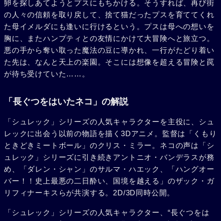
卵を探しあてようとプスにもちかける。そうすれば、再び街
の人々の信頼を取り戻して、捨て猫だったプスを育ててくれ
た母イメルダにも逢いに行けるという。プスは母への想いを
胸に、またハンプティとの友情にかけて大冒険へと旅立つ。
悪の手から奪い取った魔法の豆に導かれ、一行がたどり着い
た先は、なんと天上の楽園。そこには想像を超える冒険と罠
が待ち受けていた……。
「長ぐつをはいたネコ」の解説
「シュレック」シリーズの人気キャラクターを主役に、シュ
レックに出会う以前の物語を描く3Dアニメ。監督は「くもり
ときどきミートボール」のクリス・ミラー。ネコの声は「シ
ュレック」シリーズに引き続きアントニオ・バンデラスが務
め、「ダレン・シャン」のサルマ・ハエック、「ハングオー
バー！！史上最悪の二日酔い、国境を越える」のザック・ガ
リフィナーキスらが共演する。2D/3D同時公開。
「シュレック」シリーズの人気キャラクター、“長ぐつをは