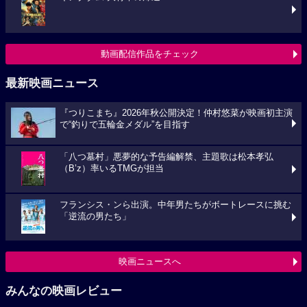
動画配信作品をチェック
最新映画ニュース
『つりこまち』2026年秋公開決定！仲村悠菜が映画初主演
で“釣りで五輪金メダル”を目指す
「八つ墓村」悪夢的な予告編解禁、主題歌は松本孝弘
（B’z）率いるTMGが担当
フランシス・ンら出演。中年男たちがボートレースに挑む
「逆流の男たち」
映画ニュースへ
みんなの映画レビュー