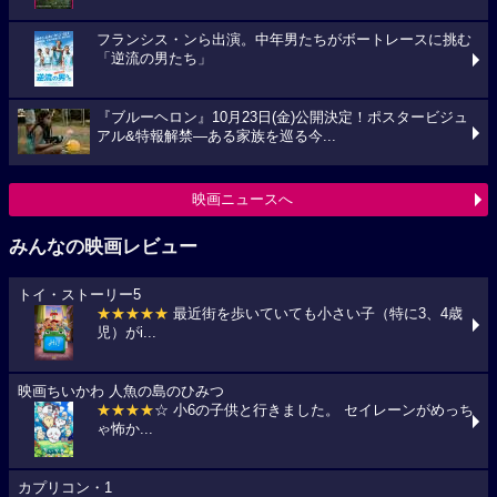
フランシス・ンら出演。中年男たちがボートレースに挑む
「逆流の男たち」
『ブルーヘロン』10月23日(金)公開決定！ポスタービジュ
アル&特報解禁―ある家族を巡る今...
映画ニュースへ
みんなの映画レビュー
トイ・ストーリー5
★★★★★
最近街を歩いていても小さい子（特に3、4歳
児）がi...
映画ちいかわ 人魚の島のひみつ
★★★★
☆ 小6の子供と行きました。 セイレーンがめっち
ゃ怖か...
カプリコン・1