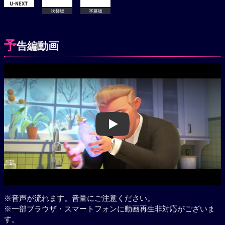
吹替版
字幕版
予
告編動画
Play
※音声が流れます。音量にご注意ください。
※一部ブラウザ・スマートフォンに動画再生非対応がございま
す。