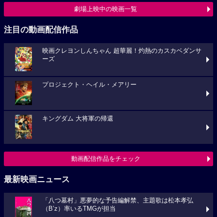
劇場上映中の映画一覧
注目の動画配信作品
映画クレヨンしんちゃん 超華麗！灼熱のカスカベダンサ
ーズ
プロジェクト・ヘイル・メアリー
キングダム 大将軍の帰還
動画配信作品をチェック
最新映画ニュース
「八つ墓村」悪夢的な予告編解禁、主題歌は松本孝弘
（B’z）率いるTMGが担当