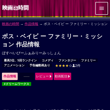
映画の時間
→
作品情報
→ ボス・ベイビ ー ファミリー・ミッション
ボス・ベイビ ー ファミリー・ミッシ
ョン 作品情報
ぼすべいびーふぁみりーみっしょん
最高3位、5回ランクイン
コメディ
ファンタジー
ファミリー
アニメーション
予告編動画あり
★★★★
☆
2件
作品情報
------
レビュー
動画配信
#ドリームワークス