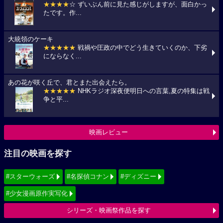
★★★★
☆ ずいぶん前に見た感じがしますが、面白かっ
たです。作...
大統領のケーキ
★★★★★
戦禍や圧政の中でどう生きていくのか、下劣
にならなく...
あの花が咲く丘で、君とまた出会えたら。
★★★★★
NHKラジオ深夜便明日への言葉,夏の特集は戦
争と平...
映画レビュー
注目の映画を探す
#スターウォーズ
#名探偵コナン
#ディズニー
#少女漫画原作実写化
シリーズ・映画祭作品を探す