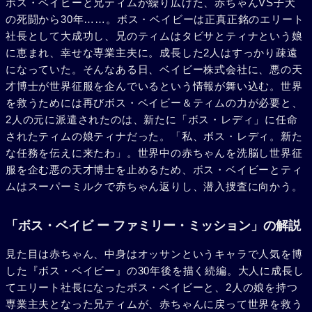
ボス・ベイビーと兄ティムが繰り広げた、赤ちゃんVS子犬
の死闘から30年……。ボス・ベイビーは正真正銘のエリート
社長として大成功し、兄のティムはタビサとティナという娘
に恵まれ、幸せな専業主夫に。成長した2人はすっかり疎遠
になっていた。そんなある日、ベイビー株式会社に、悪の天
才博士が世界征服を企んでいるという情報が舞い込む。世界
を救うためには再びボス・ベイビー＆ティムの力が必要と、
2人の元に派遣されたのは、新たに「ボス・レディ」に任命
されたティムの娘ティナだった。「私、ボス・レディ。新た
な任務を伝えに来たわ」。世界中の赤ちゃんを洗脳し世界征
服を企む悪の天才博士を止めるため、ボス・ベイビーとティ
ムはスーパーミルクで赤ちゃん返りし、潜入捜査に向かう。
「ボス・ベイビ ー ファミリー・ミッション」の解説
見た目は赤ちゃん、中身はオッサンというキャラで人気を博
した『ボス・ベイビー』の30年後を描く続編。大人に成長し
てエリート社長になったボス・ベイビーと、2人の娘を持つ
専業主夫となった兄ティムが、赤ちゃんに戻って世界を救う