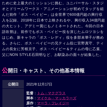
ために史上最大のミッションに挑む。ユニバーサル・スタジ
オとドリームワークス・アニメーションが初めてタッグを組
んだ前作「ボス・ベイビー」は全世界で600億円超の興行収
入を記録、2018年に日本で上映されるや、興行収入34億円超
の大ヒット、アデミー賞にもノミネートされた。今回の日本
語吹替は、前作でもボス・ベイビー役を演じたムロツヨシを
はじめ、新キャラの「ボス・レディ」役を多部未華子が務め
る。さらに、ボス・ベイビーの兄ティム役に宮野真守、ティ
ムの長女に芳根京子、ボス・ベイビー＆ティムの母に乙葉、
父にNON STYLE石田明など、お馴染みの面々が結集した。
公
開日・キャスト、その他基本情報
公開日
2021年12月17日
監督
：
トム・マクグラス
脚本
：
マイケル・マッカラーズ
原作
：
マーラ・フレイジー