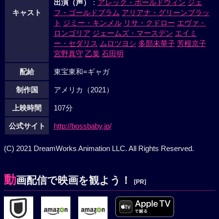
出演（声）
：
アレック・ボールドウィン
ジェ
キャスト
フ・ゴールドブラム
アリアナ・グリーンブラッ
ト
ジミー・キンメル
リサ・クドロー
エヴァ・
ロンゴリア
ジェームズ・マースデン
エイミ
ー・セダリス
ムロツヨシ
多部未華子
芳根京子
宮野真守
乙葉
石田明
配給
東宝東和=ギャガ
制作国
アメリカ（2021）
上映時間
107分
公式サイト
http://bossbaby.jp/
(C) 2021 DreamWorks Animation LLC. All Rights Reserved.
動
画配信で映画を観よう！
[PR]