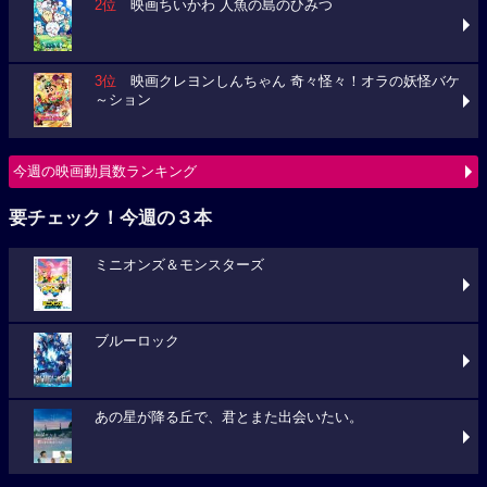
2位
映画ちいかわ 人魚の島のひみつ
3位
映画クレヨンしんちゃん 奇々怪々！オラの妖怪バケ
～ション
今週の映画動員数ランキング
要チェック！今週の３本
ミニオンズ＆モンスターズ
ブルーロック
あの星が降る丘で、君とまた出会いたい。