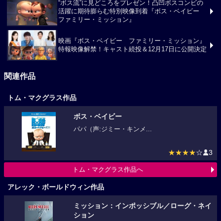
“ボス流”に見どころをプレゼン！凸凹ボスコンビの
活躍に期待膨らむ特別映像到着『ボス・ベイビー
ファミリー・ミッション』
映画『ボス・ベイビー ファミリー・ミッション』
特報映像解禁！キャスト続投＆12月17日に公開決定
関連作品
トム・マクグラス作品
ボス・ベイビー
パパ（声:ジミー・キンメ...
★★★★
☆
3
トム・マクグラス作品へ
アレック・ボールドウィン作品
ミッション：インポッシブル／ローグ・ネイ
ション