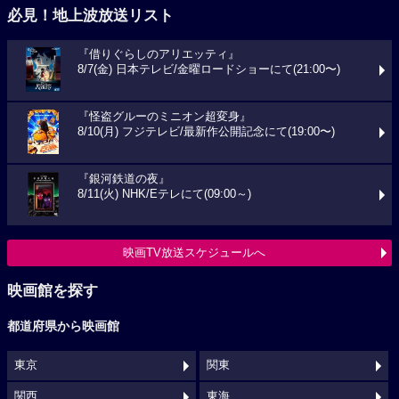
必見！地上波放送リスト
『借りぐらしのアリエッティ』
8/7(金) 日本テレビ/金曜ロードショーにて(21:00〜)
『怪盗グルーのミニオン超変身』
8/10(月) フジテレビ/最新作公開記念にて(19:00〜)
『銀河鉄道の夜』
8/11(火) NHK/Eテレにて(09:00～)
映画TV放送スケジュールへ
映画館を探す
都道府県から映画館
東京
関東
関西
東海