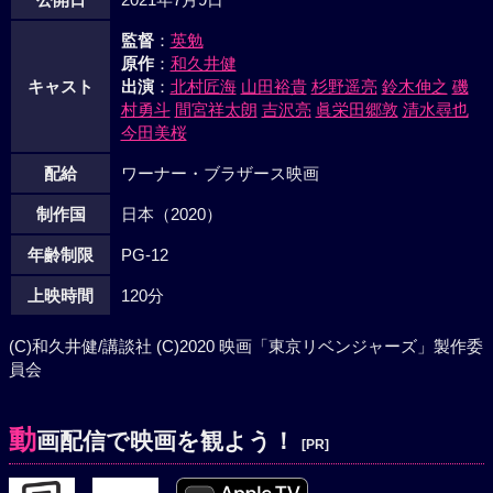
監督
：
英勉
原作
：
和久井健
キャスト
出演
：
北村匠海
山田裕貴
杉野遥亮
鈴木伸之
磯
村勇斗
間宮祥太朗
吉沢亮
眞栄田郷敦
清水尋也
今田美桜
配給
ワーナー・ブラザース映画
制作国
日本（2020）
年齢制限
PG-12
上映時間
120分
(C)和久井健/講談社 (C)2020 映画「東京リベンジャーズ」製作委
員会
動
画配信で映画を観よう！
[PR]