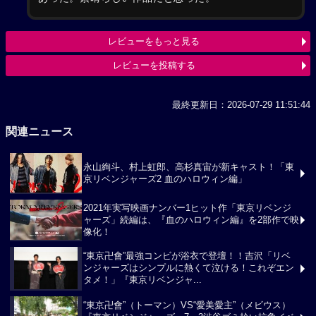
レビューをもっと見る
レビューを投稿する
最終更新日：2026-07-29 11:51:44
関連ニュース
永山絢斗、村上虹郎、高杉真宙が新キャスト！「東
京リベンジャーズ2 血のハロウィン編」
2021年実写映画ナンバー1ヒット作「東京リベンジ
ャーズ」続編は、『血のハロウィン編』を2部作で映
像化！
“東京卍會”最強コンビが浴衣で登壇！！吉沢「リベ
ンジャーズはシンプルに熱くて泣ける！これぞエン
タメ！」『東京リベンジャ...
“東京卍會”（トーマン）VS“愛美愛主”（メビウス）