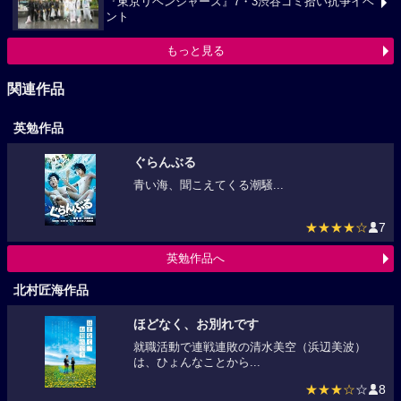
『東京リベンジャーズ』7・3渋谷ゴミ拾い抗争イベ
ント
もっと見る
関連作品
英勉作品
ぐらんぶる
青い海、聞こえてくる潮騒...
★★★★☆
7
英勉作品へ
北村匠海作品
ほどなく、お別れです
就職活動で連戦連敗の清水美空（浜辺美波）
は、ひょんなことから...
★★★☆
☆
8