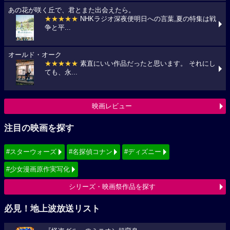
あの花が咲く丘で、君とまた出会えたら。
★★★★★
NHKラジオ深夜便明日への言葉,夏の特集は戦
争と平...
オールド・オーク
★★★★★
素直にいい作品だったと思います。 それにし
ても、永...
映画レビュー
注目の映画を探す
#スターウォーズ
#名探偵コナン
#ディズニー
#少女漫画原作実写化
シリーズ・映画祭作品を探す
必見！地上波放送リスト