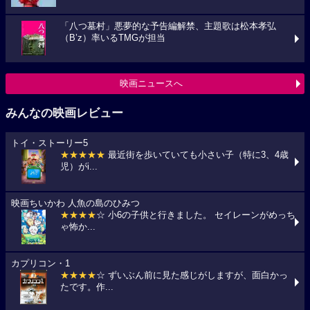
「八つ墓村」悪夢的な予告編解禁、主題歌は松本孝弘
（B’z）率いるTMGが担当
映画ニュースへ
みんなの映画レビュー
トイ・ストーリー5
★★★★★
最近街を歩いていても小さい子（特に3、4歳
児）がi...
映画ちいかわ 人魚の島のひみつ
★★★★
☆ 小6の子供と行きました。 セイレーンがめっち
ゃ怖か...
カプリコン・1
★★★★
☆ ずいぶん前に見た感じがしますが、面白かっ
たです。作...