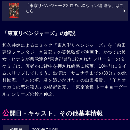
「東京リベンジャーズ2 血のハロウィン編 運命」はこ
ちら
「東京リベンジャーズ」の解説
和久井健によるコミック『東京卍リベンジャーズ』を「前田
建設ファンタジー営業部」の英勉監督が映画化。かつての彼
女・ヒナタが悪党連合“東京卍曾”に殺されたフリーターのタ
ケミチは、何者かに背中を押され線路に転落、10年前にタイ
ムスリップしてしまう。出演は「サヨナラまでの30分」の北
村匠海、「あの頃、君を追いかけた」の山田裕貴、「羊とオ
オカミの恋と殺人」の杉野遥亮、「東京喰種 トーキョーグー
ル」シリーズの鈴木伸之。
公
開日・キャスト、その他基本情報
公開日
2021年7月9日