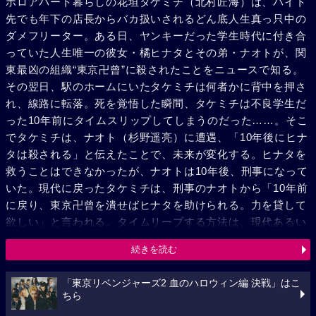
ボロアパート暮らしの花垣タケミチ（北村匠海）は、バイト
先でも年下の店長からバカ扱いされるどん底人生真っ只中の
ダメフリーター。ある日、ヤンキーだった学生時代に付き合
っていた人生唯一の彼女・橘ヒナタとその弟・ナオトが、関
東最凶の組織“東京卍曾”に殺されたことをニュースで知る。
その翌日、駅のホームにいたタケミチは何者かに背中を押さ
れ、線路に転落。死を覚悟した瞬間、タケミチは不良学生だ
った10年前にタイムスリップしてしまうのだった……。そこ
でタケミチは、ナオト（杉野遥亮）に遭遇、「10年後にヒナ
タは殺される」と伝えたことで、未来が変化する。ヒナタを
救うことはできなかったが、ナオトは10年後、刑事になって
いた。現代に戻ったタケミチは、刑事のナオトから「10年前
に戻り、東京卍曾を潰せばヒナタを助けられる。力を貸して
欲しい」と言われる。タイムリープする方法は、現代あるい
は過去にいるナオトと握手すること。ヒナタを救うため、そ
続きを読む
して逃げ続けた人生を変えるため、タケミチは不良軍団・東
京卍曾に立ち向かうことを決意する……。
「東京リベンジャーズ2 血のハロウィン編 決戦」はこ
ちら