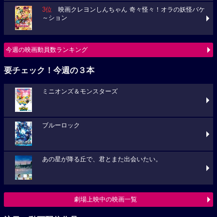
3位
映画クレヨンしんちゃん 奇々怪々！オラの妖怪バケ
～ション
今週の映画動員数ランキング
要チェック！今週の３本
ミニオンズ＆モンスターズ
ブルーロック
あの星が降る丘で、君とまた出会いたい。
劇場上映中の映画一覧