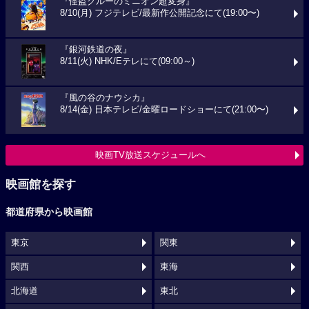
『怪盗グルーのミニオン超変身』
8/10(月) フジテレビ/最新作公開記念にて(19:00〜)
『銀河鉄道の夜』
8/11(火) NHK/Eテレにて(09:00～)
『風の谷のナウシカ』
8/14(金) 日本テレビ/金曜ロードショーにて(21:00〜)
映画TV放送スケジュールへ
映画館を探す
都道府県から映画館
東京
関東
関西
東海
北海道
東北