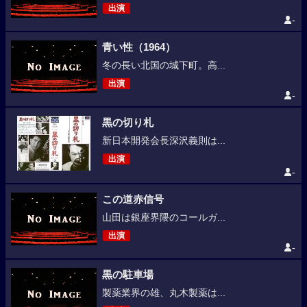
出演
-
青い性（1964）
冬の長い北国の城下町。高...
出演
-
黒の切り札
新日本開発会長深沢義則は...
出演
-
この道赤信号
山田は銀座界隈のコールガ...
出演
-
黒の駐車場
製薬業界の雄、丸木製薬は...