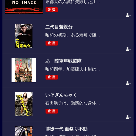
東都大の入試に失敗した江...
出演
-
二代目若親分
昭和の初期。ある港町で随...
出演
-
あゝ陸軍隼戦闘隊
昭和四年、加藤建夫中尉は...
出演
-
いそぎんちゃく
石田浜子は、魅惑的な身体...
出演
-
博徒一代 血祭り不動