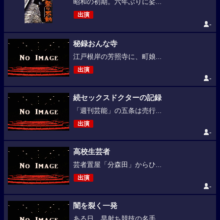
昭和の初期。六年ぶりに娑...
出演
-
秘録おんな寺
江戸根岸の芳照寺に、町娘...
出演
-
続セックスドクターの記録
「週刊芸能」の五条は売行...
出演
-
高校生芸者
芸者置屋「分森田」からひ...
出演
-
闇を裂く一発
ある日、早射ち競技の名手...