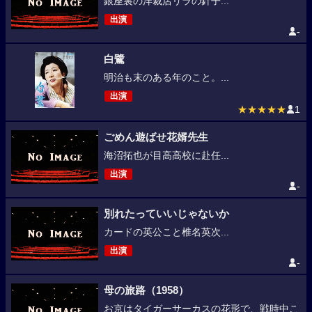
銀座裏の洋裁店リラの針子...
出演
-
白鷺
明治も末のある年のこと。...
出演
★★★★★
1
ごめん遊ばせ花婿先生
海沼拓也が目高高校に赴任...
出演
-
別れたっていいじゃないか
カードの英公こと椎名英次...
出演
-
母の旅路（1958）
お京はタイガーサーカスの花形で、戦時中こ