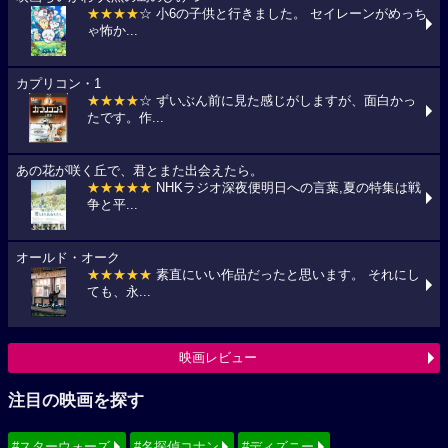
★★★★
☆ 小6の子供と行きました。 セイレーンがめっち
ゃ怖か...
カプリコン・1
★★★★
☆ ずいぶん前に見た感じがしますが、面白かっ
たです。作...
あの花が咲く丘で、君とまた出会えたら。
★★★★★
NHKラジオ深夜便明日への言葉,夏の特集は戦
争と平...
オールド・オーク
★★★★★
素直にいい作品だったと思います。 それにし
ても、永...
映画レビュー
注目の映画を探す
#スターウォーズ
#名探偵コナン
#ディズニー