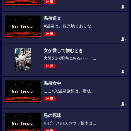
出演
-
温泉巡査
A温泉は、観光地でありな...
出演
-
女が愛して憎むとき
大阪北の新地にあるバー「...
出演
-
温泉女中
ここ○久温泉旅館は、看板...
出演
-
黒の死球
ルビースのスカウト柏木は...