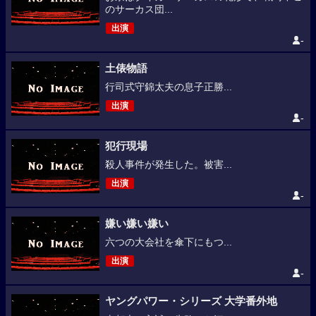
のサーカス団...
出演
-
土俵物語
行司式守錦太夫の息子正勝...
出演
-
犯行現場
殺人事件が発生した。被害...
出演
-
嫌い嫌い嫌い
六つの大会社を傘下にもつ...
出演
-
ヤングパワー・シリーズ 大学番外地