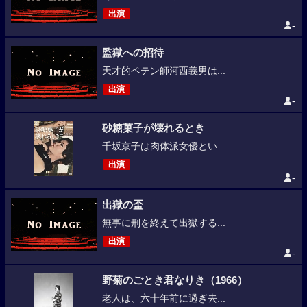
出演
-
監獄への招待
天才的ペテン師河西義男は...
出演
-
砂糖菓子が壊れるとき
千坂京子は肉体派女優とい...
出演
-
出獄の盃
無事に刑を終えて出獄する...
出演
-
野菊のごとき君なりき（1966）
老人は、六十年前に過ぎ去...