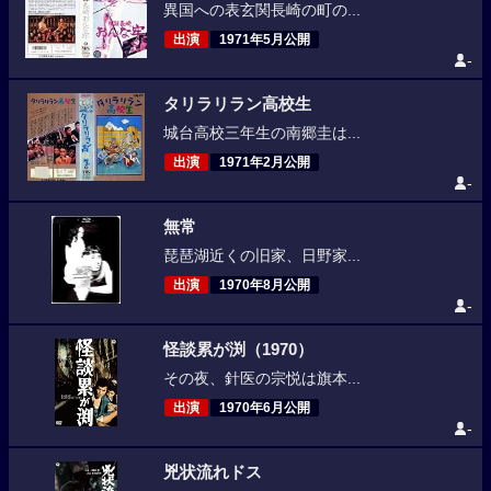
異国への表玄関長崎の町の...
出演
1971年5月公開
-
タリラリラン高校生
城台高校三年生の南郷圭は...
出演
1971年2月公開
-
無常
琵琶湖近くの旧家、日野家...
出演
1970年8月公開
-
怪談累が渕（1970）
その夜、針医の宗悦は旗本...
出演
1970年6月公開
-
兇状流れドス