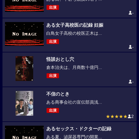
出演
-
ある女子高校医の記録 妊娠
白鳥女子高校の校医正木は...
出演
-
怪談おとし穴
倉本治夫は、月商数十億円...
出演
-
不信のとき
ある商事会社の宣伝部員浅...
出演
★★★★★
2
あるセックス・ドクターの記録
ある夏、泌尿器専門の開業...