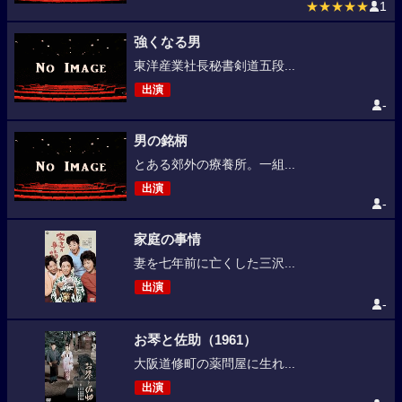
★★★★★
1
強くなる男
東洋産業社長秘書剣道五段...
出演
-
男の銘柄
とある郊外の療養所。一組...
出演
-
家庭の事情
妻を七年前に亡くした三沢...
出演
-
お琴と佐助（1961）
大阪道修町の薬問屋に生れ...
出演