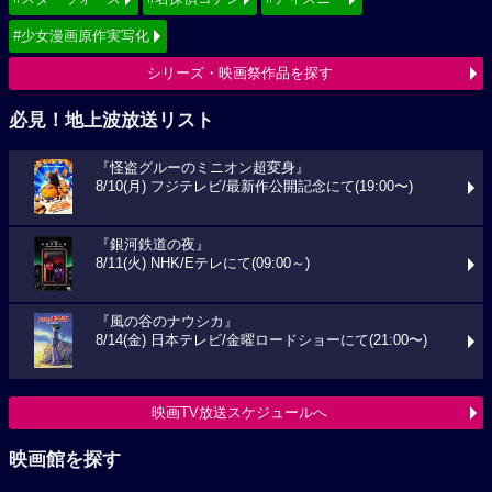
#少女漫画原作実写化
シリーズ・映画祭作品を探す
必見！地上波放送リスト
『怪盗グルーのミニオン超変身』
8/10(月) フジテレビ/最新作公開記念にて(19:00〜)
『銀河鉄道の夜』
8/11(火) NHK/Eテレにて(09:00～)
『風の谷のナウシカ』
8/14(金) 日本テレビ/金曜ロードショーにて(21:00〜)
映画TV放送スケジュールへ
映画館を探す