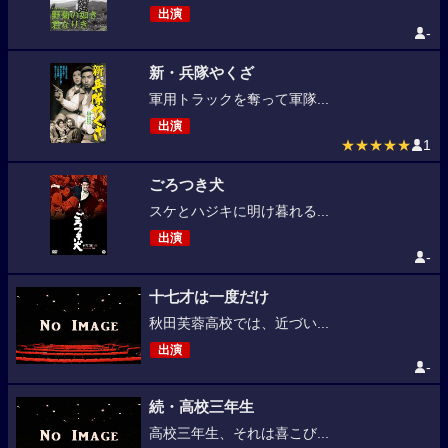
出演
-
新・兵隊やくざ
軍用トラックを奪って軍隊...
出演
★★★★★
1
ごろつき犬
スケとハジキに明け暮れる...
出演
-
十七才は一度だけ
秋田芙蓉高校では、近づい...
出演
-
続・高校三年生
高校三年生、それは喜こび...