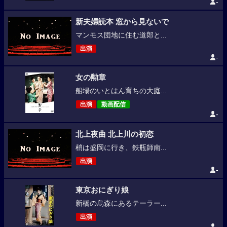
-
新夫婦読本 窓から見ないで
マンモス団地に住む道郎と...
出演
-
女の勲章
船場のいとはん育ちの大庭...
出演
動画配信
-
北上夜曲 北上川の初恋
梢は盛岡に行き、鉄瓶師南...
出演
-
東京おにぎり娘
新橋の烏森にあるテーラー...
出演
-