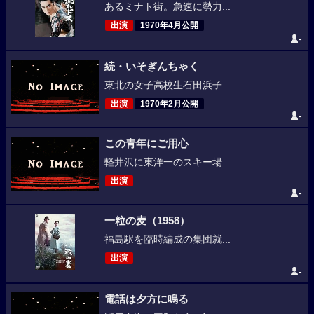
あるミナト街。急速に勢力...
出演
1970年4月公開
-
続・いそぎんちゃく
東北の女子高校生石田浜子...
出演
1970年2月公開
-
この青年にご用心
軽井沢に東洋一のスキー場...
出演
-
一粒の麦（1958）
福島駅を臨時編成の集団就...
出演
-
電話は夕方に鳴る