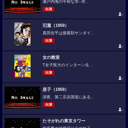
瀬戸内海の平和な市--市...
出演
-
氾濫（1959）
真田佐平は接着剤サンダイ...
出演
-
女の教室
T女子医大のインターン生...
出演
-
息子（1959）
深夜、第二京浜国道にある...
出演
-
たそがれの東京タワー