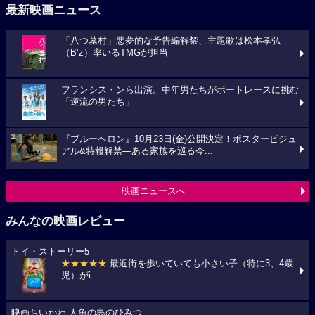
最新映画ニュース
「八つ墓村」悪夢的な予告編解禁、主題歌は松本孝弘
（B’z）率いるTMGが担当
フランシス・ンら出演。中年男たちがボートレースに挑む
「逆流の男たち」
『ブルーヘロン』10月23日(金)公開決定！ポスタービジュ
アル&特報解禁―ある家族を巡る今...
映画ニュースへ
みんなの映画レビュー
トイ・ストーリー5
★★★★★
最近街を歩いていても小さい子（特に3、4歳
児）がi...
映画ちいかわ 人魚の島のひみつ