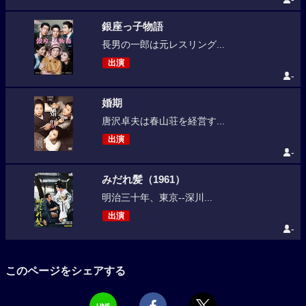
銀座っ子物語
長男の一郎は元レスリング...
出演
-
婚期
唐沢卓夫は春山荘を経営す...
出演
-
みだれ髪（1961）
明治三十年、東京--深川...
出演
-
このページをシェアする