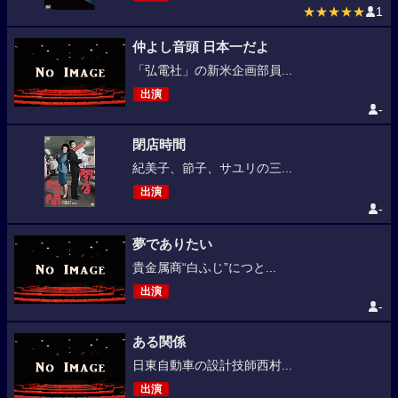
★★★★★
1
仲よし音頭 日本一だよ
「弘電社」の新米企画部員...
出演
-
閉店時間
紀美子、節子、サユリの三...
出演
-
夢でありたい
貴金属商“白ふじ”につと...
出演
-
ある関係
日東自動車の設計技師西村...
出演