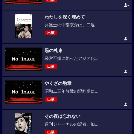
出演
-
わたしを深く埋めて
弁護士の中部京介は、二週...
出演
-
黒の札束
経営不振に陥ったアジア化...
出演
-
やくざの勲章
昭和二三年敗戦の混乱期に...
出演
-
その夜は忘れない
週刊ジャーナルの記者、加...
出演