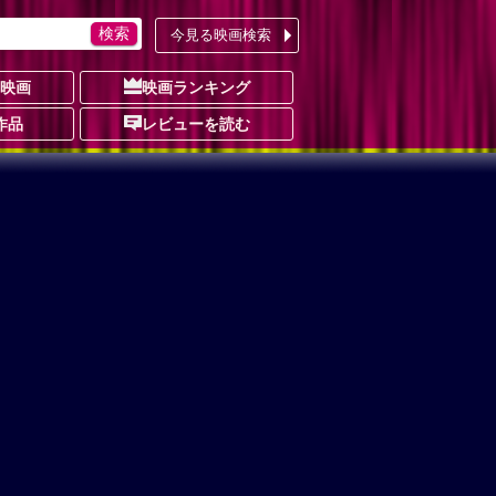
今見る映画検索
の映画
映画ランキング
作品
レビューを読む