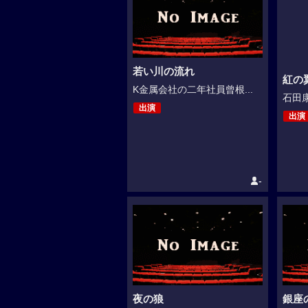
若い川の流れ
紅の翼
K金属会社の二年社員曾根...
石田康
出演
出演
-
夜の狼
銀座