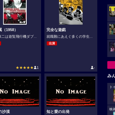
（1958）
完全な遊戯
二は遊覧飛行機ダブ...
就職難にあえぐ多くの学生...
出演
★★★★★
1
-
み
ト
映
の沙漠
知と愛の出発