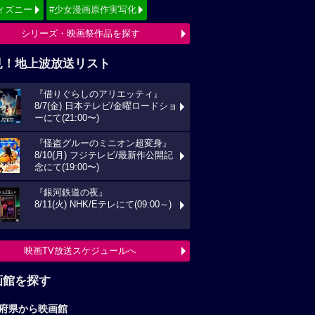
ィズニー
#少女漫画原作実写化
シリーズ・映画祭作品を探す
見！地上波放送リスト
『借りぐらしのアリエッティ』
8/7(金) 日本テレビ/金曜ロードショ
ーにて(21:00〜)
『怪盗グルーのミニオン超変身』
8/10(月) フジテレビ/最新作公開記
念にて(19:00〜)
『銀河鉄道の夜』
8/11(火) NHK/Eテレにて(09:00～)
映画TV放送スケジュールへ
画館を探す
府県から映画館