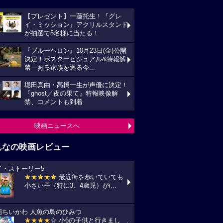
【プレゼント】一蓮托生！『グレ
イ・ミッション』アクリルスタンド
が抽選で5名様に当たる！
『ブルーヘロン』10月23日(金)公開
決定！ポスタービジュアル&特報解
禁―ある家族を巡る今...
堀田真由・高橋一生が声優に決定！
『ghost／夜の果て』特報映像解
禁、コメントも到着
映画ニュースへ
んなの映画レビュー
イ・ストーリー5
★★★★★
最近街を歩いていても
小さい子（特に3、4歳児）がi...
画ちいかわ 人魚の島のひみつ
★★★★
☆ 小6の子供と行きまし