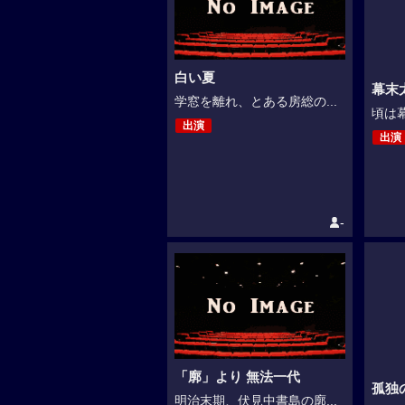
白い夏
幕末
学窓を離れ、とある房総の...
頃は幕
出演
出演
-
「廓」より 無法一代
孤独
明治末期、伏見中書島の廓...