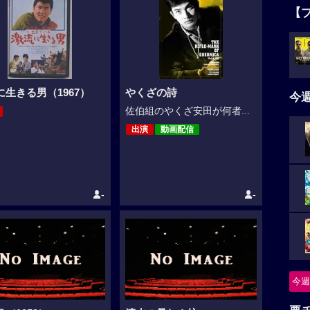
【
に生きる男（1967）
やくざの詩
今
佐伯組のやくざ安田が何者...
出演
動画配信
-
-
今週