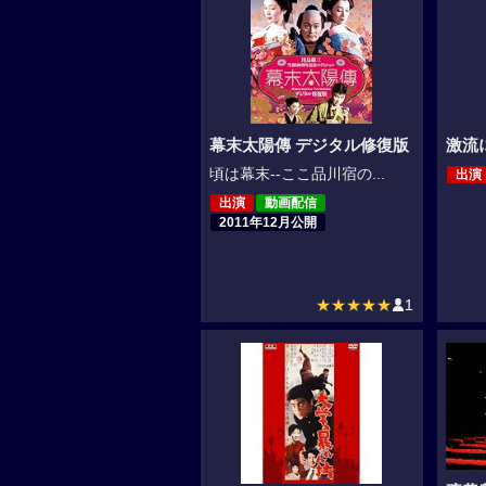
幕末太陽傳 デジタル修復版
激流
頃は幕末--ここ品川宿の...
出演
出演
動画配信
2011年12月公開
★★★★★
1