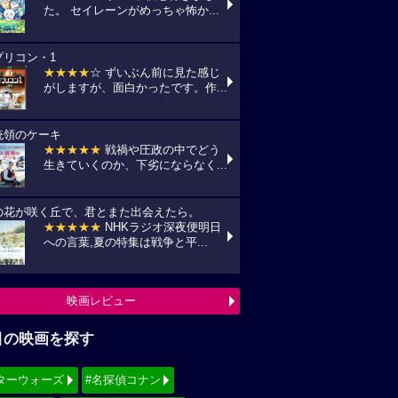
た。 セイレーンがめっちゃ怖か...
プリコン・1
★★★★
☆ ずいぶん前に見た感じ
がしますが、面白かったです。作...
統領のケーキ
★★★★★
戦禍や圧政の中でどう
生きていくのか、下劣にならなく...
の花が咲く丘で、君とまた出会えたら。
★★★★★
NHKラジオ深夜便明日
への言葉,夏の特集は戦争と平...
映画レビュー
目の映画を探す
ターウォーズ
#名探偵コナン