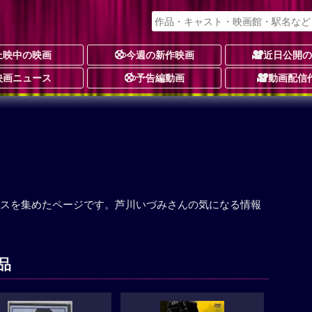
上映中の映画
今週の新作映画
近日公開
映画ニュース
予告編動画
動画配信
スを集めたページです。芦川いづみさんの気になる情報
品