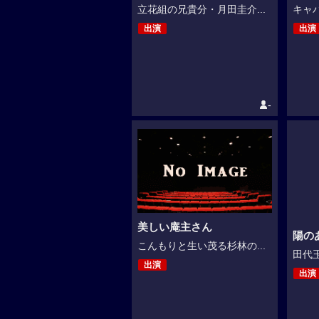
立花組の兄貴分・月田圭介...
キャバ
出演
出演
-
美しい庵主さん
陽の
こんもりと生い茂る杉林の...
田代玉
出演
出演