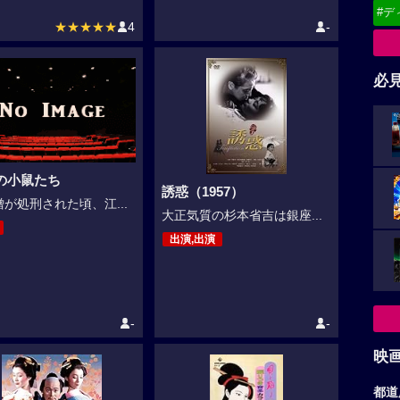
#デ
★★★★★
4
-
必
の小鼠たち
誘惑（1957）
が処刑された頃、江...
大正気質の杉本省吉は銀座...
出演,出演
-
-
映
都道