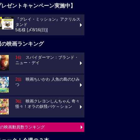
プレゼントキャンペーン実施中】
『グレイ・ミッション』アクリルス
タンド
5名様 [〆8/16(日)]
週の映画ランキング
1位
スパイダーマン：ブランド・
ニュー・デイ
2位
映画ちいかわ 人魚の島のひみ
つ
3位
映画クレヨンしんちゃん 奇々
怪々！オラの妖怪バケ～ション
の映画動員数ランキング