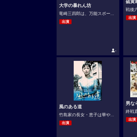
硫黄島
大学の暴れん坊
戦後六
竜崎三四郎は、万能スポー...
出演
出演
-
男な
風のある道
終戦直
竹島家の長女・恵子は華や...
出演
出演