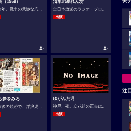
要
（1959）
清水の暴れん坊
年、戦争の悲惨な爪...
全日本放送のラジオ・プロ...
出演
-
-
注
ゆがんだ月
ら夢をみろ
神戸、夜。立花組の正夫は...
後の焼跡で、浮浪児...
出演