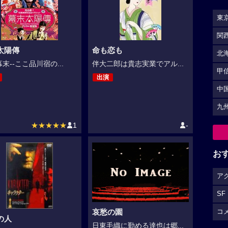
東
関
太陽傳
命も恋も
北
末--ここ品川宿の...
伴大二郎は貴志実業でアル...
甲
出演
中
九
★★★★★
1
-
お
ア
SF
コ
哀愁の園
の人
日東毛織に勤める達也は郷...