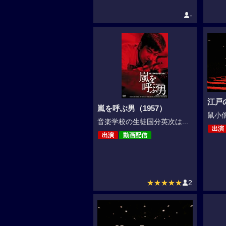
-
江戸
嵐を呼ぶ男（1957）
鼠小僧
音楽学校の生徒国分英次は...
出演
出演
動画配信
★★★★★
2