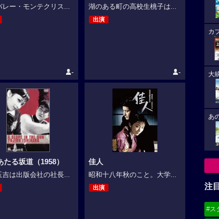
レー・モンテクリス...
湖のある町の高校生桃子は...
出演
カ
-
-
大
あ
あたる坂道（1958）
佳人
吉は出版会社の社長...
昭和十八年秋のこと。大学...
注
出演
#ス