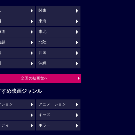
京
関東
西
東海
海道
東北
信越
北陸
国
四国
州
沖縄
全国の映画館へ
すすめ映画ジャンル
クション
アニメーション
キッズ
メディ
ホラー