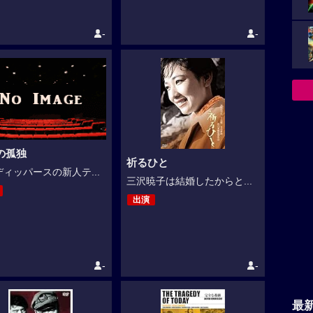
-
-
の孤独
祈るひと
ィッパースの新人テ...
三沢暁子は結婚したからと...
出演
-
-
最