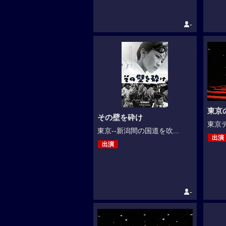
-
東京
その壁を砕け
東京デ
東京--新潟間の国道を吹...
出演
出演
-