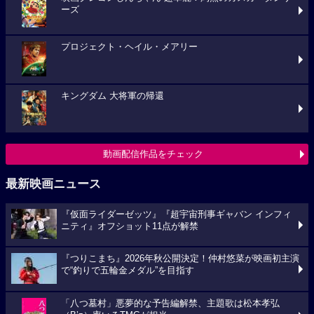
ーズ
プロジェクト・ヘイル・メアリー
キングダム 大将軍の帰還
動画配信作品をチェック
最新映画ニュース
『仮面ライダーゼッツ』『超宇宙刑事ギャバン インフィ
ニティ』オフショット11点が解禁
『つりこまち』2026年秋公開決定！仲村悠菜が映画初主演
で“釣りで五輪金メダル”を目指す
「八つ墓村」悪夢的な予告編解禁、主題歌は松本孝弘