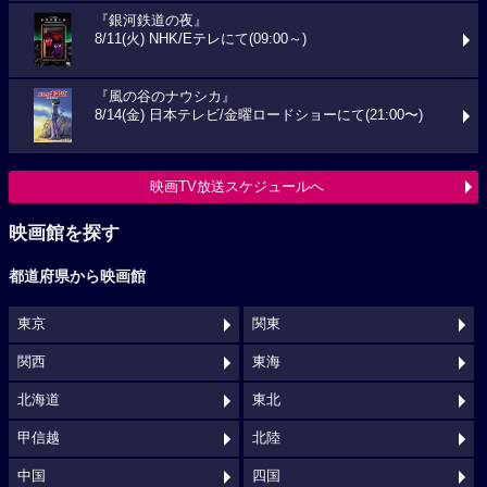
『銀河鉄道の夜』
8/11(火) NHK/Eテレにて(09:00～)
『風の谷のナウシカ』
8/14(金) 日本テレビ/金曜ロードショーにて(21:00〜)
映画TV放送スケジュールへ
映画館を探す
都道府県から映画館
東京
関東
関西
東海
北海道
東北
甲信越
北陸
中国
四国