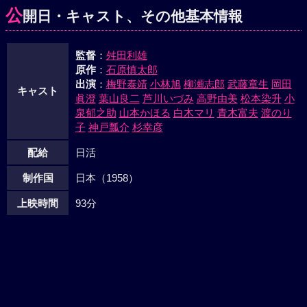
好きになっていた壮二は、行きつけのバーで激しく、京子の
公
開日・キャスト、その他基本情報
死について詰問した。そこへ鉄太郎が飛び込んできて物も言
わずに戸田をドスで刺した。鉄太郎は自首した。--「君が非
監督
：
舛田利雄
常にしっかりした青年だということが分った」という試験官
原作
：
石原慎太郎
の言葉に我に返った壮二は、のろのろと立上り、毎日が同じ
出演
：
梅野泰靖
小林旭
柳瀬志郎
武藤章生
岡田
ことの繰返しであるサラリーマンの流れの中に消えていっ
キャスト
眞澄
葉山良二
芦川いづみ
高野由美
松本染升
小
た。
泉郁之助
山本かほる
白木マリ
青木富夫
渡のり
子
神戸瓢介
杉幸彦
配給
日活
制作国
日本（1958）
上映時間
93分