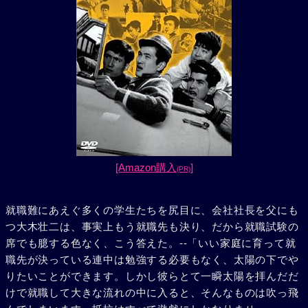
[Amazon購入
]
(PR)
就職難にあえぐ多くの学生たちを尻目に、会社社長を父にも
つ大木壮二は、事実上もう就職先も決り、だから就職試験の
席でも臆する色なく、こう答えた。--「いい家庭に育って就
職先が決っている連中は勉強する必要もなく、太陽の下でや
りたいことができます。しかし彼らとて一瞬太陽を拝んだだ
けで就職して大きな流れの中に入ると、そんなものは吹っ飛