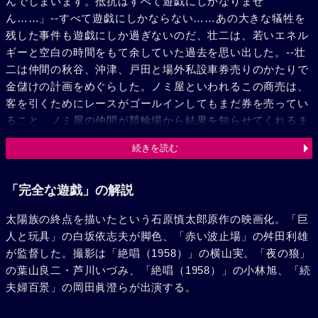
んでしまいます。抵抗はすべて遊戯にしかなりませ
ん……」--すべて遊戯にしかならない……あの大きな犠牲を
残した事件も遊戯にしか過ぎないのだ、壮二は、若いエネル
ギーと空白の時間をもて余していた過去を思い出した。--壮
二は仲間の秋谷、沖津、戸田と場外私設車券売りのかたりで
金儲けの計画をめぐらした。ノミ屋といわれるこの商売は、
客を引くためにレースがゴールインしてもまだ券を売ってい
ること、ノミ屋の仲間が競輪場から結果を知らせてくれるま
でに五分の時差があること、この二つを利用し、仲間の一人
続きを読む
が競輪場に張込み、結果を逸早く私設売場の仲間に報せて当
った券を買占めるという寸法である。こうして彼らは三十四
万円を儲けた。が、ノミ屋には金の用意がなく、責任者の松
「完全な遊戯」の解説
居鉄太郎は二十万円だけを払い、残りは必ず渡すと約束し
太陽族の終点を描いたという石原慎太郎原作の映画化。「巨
た。しかし金は直ぐできるわけがなく業をにやした壮二たち
人と玩具」の白坂依志夫が脚色、「赤い波止場」の舛田利雄
は鉄太郎の妹京子を誘惑、借金の人質とした。鉄太郎が金を
が監督した。撮影は「絶唱（1958）」の横山実。「夜の狼」
もってきた。が、京子はすでに秋谷と沖津の手ごめにあって
の葉山良二・芦川いづみ、「絶唱（1958）」の小林旭、「続
いた。京子は家に帰った。そこには思いがけぬショックで死
夫婦百景」の岡田眞澄らが出演する。
んだ病床の母があった。翌朝、母の死体と並んで京子の死体
が発見された。睡眠剤をのんで自殺したのだ。いつか京子を