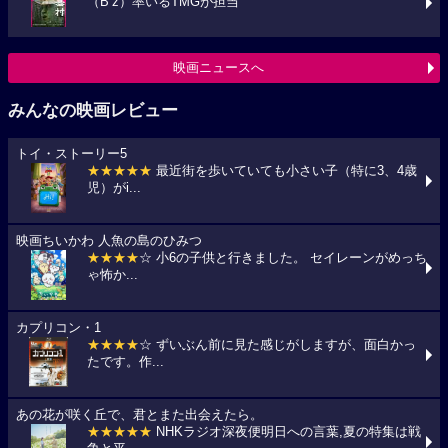
（B’z）率いるTMGが担当
映画ニュースへ
みんなの映画レビュー
トイ・ストーリー5
★★★★★
最近街を歩いていても小さい子（特に3、4歳
児）がi...
映画ちいかわ 人魚の島のひみつ
★★★★
☆ 小6の子供と行きました。 セイレーンがめっち
ゃ怖か...
カプリコン・1
★★★★
☆ ずいぶん前に見た感じがしますが、面白かっ
たです。作...
あの花が咲く丘で、君とまた出会えたら。
★★★★★
NHKラジオ深夜便明日への言葉,夏の特集は戦