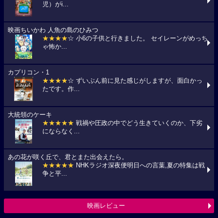
児）がi...
映画ちいかわ 人魚の島のひみつ
★★★★
☆ 小6の子供と行きました。 セイレーンがめっち
ゃ怖か...
カプリコン・1
★★★★
☆ ずいぶん前に見た感じがしますが、面白かっ
たです。作...
大統領のケーキ
★★★★★
戦禍や圧政の中でどう生きていくのか、下劣
にならなく...
あの花が咲く丘で、君とまた出会えたら。
★★★★★
NHKラジオ深夜便明日への言葉,夏の特集は戦
争と平...
映画レビュー