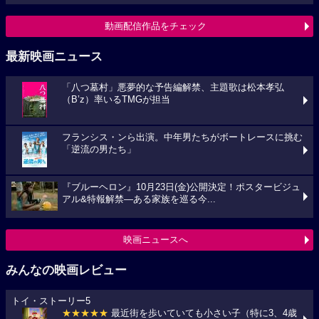
動画配信作品をチェック
最新映画ニュース
「八つ墓村」悪夢的な予告編解禁、主題歌は松本孝弘
（B’z）率いるTMGが担当
フランシス・ンら出演。中年男たちがボートレースに挑む
「逆流の男たち」
『ブルーヘロン』10月23日(金)公開決定！ポスタービジュ
アル&特報解禁―ある家族を巡る今...
映画ニュースへ
みんなの映画レビュー
トイ・ストーリー5
★★★★★
最近街を歩いていても小さい子（特に3、4歳