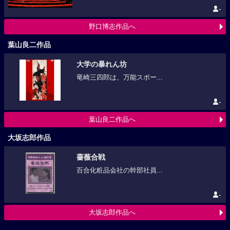
-
野口博志作品へ
葉山良二作品
大学の暴れん坊
竜崎三四郎は、万能スポー...
-
葉山良二作品へ
大坂志郎作品
薔薇合戦
百合化粧品会社の幹部社員...
-
大坂志郎作品へ