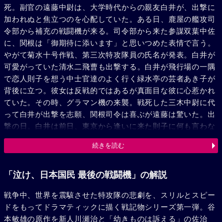
死。副官の遠藤中尉は、大学時代からの親友白井が、出撃に
加われぬと焦立つのを心配していた。ある日、鹿屋の艦攻司
令部から補充の戦闘機が来る。司令部から来た参謀双葉中佐
に、関根は「御期待に添います」と思いつめた表情で言う。
やがて菊水十号作戦、第三次特攻隊員の氏名が発表。白井が
可愛がっていた清水二飛曹も出撃する。白井が飛行場の一隅
で恋人則子を想う中士官達のよく行く緑水亭の芸者あき子が
背後に立つ。彼女は反戦的ではあるが真面目な彼に心惹かれ
ていた。その時、グラマン機の来襲。戦死した三木中尉に代
って白井が出撃を志願、関根司令は喜ぶが遠藤は驚いた。出
撃の日。白井は前日、東京から逢いに来た則子に何も言わな
かった。同乗の清水二飛曹も秘かに慕う従妹宏子に別れを告
続きを読む
げ、特攻隊員は基地を飛び立つ。絶好の飛行日和。敵機動部
隊に突入する各機。だが白井機は油槽の故障で海上に着水、
清水二飛曹は溺死する。一週間後、すでに二階級特進で軍神
「泣け、日本国民 最後の戦闘機」の解説
となった白井の生還に司令部は驚き、軍の名誉のため第四次
戦争中、世界を震駭させた特攻隊の悲劇を、スリルとスピー
特攻隊参加を命じる。だが白井は片翼を失いながら再度帰
ドをもってドラマティックに描く戦記物シリーズ第一弾。谷
還。彼は出撃を知った則子が入水自殺したと聞き驚く。双葉
本敏雄の原作を新人川瀬治と「幼きものは訴える」の佐治
参謀は軍のため白井銃殺を伝達するがさすがに関根は困惑