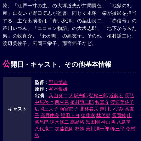
乾、「江戸一寸の虫」の大塚道夫が共同脚色、「地獄の札
し、次の出撃参加を主張。一夜、白井は緑水亭で泥酔、あき
束」に次いで野口博志が監督、同じく永塚一栄が撮影を担当
子は一緒に逃亡をすすめるが彼の心は憤りに燃えるばかり。
する。主な出演者は「青い怒濤」の葉山良二、「赤信号」の
そこに現われた関根司令の出撃命令も白井は聞かない。逆上
芦川いづみ、「ニコヨン物語」の大坂志郎、「地下から来た
して拳銃を取出す関根を、あき子は白井の短剣で思わず刺し
男」の牧真介、「わが町」の高友子。その他、植村謙二郎、
てしまった。翌日、瀕死の関根を司令室に残し、白井は放心
渡辺美佐子、広岡三栄子、雨宮節子など。
した様に戦闘機で白雲の彼方に消えて行った。
公
開日・キャスト、その他基本情報
監督
：
野口博志
原作
：
谷本敏雄
出演
：
葉山良二
大坂志郎
弘松三郎
近藤宏
長弘
中原啓七
西村晃
植村謙二郎
牧真介
渡辺美佐子
キャスト
広岡三栄子
雨宮節子
北林谷栄
芦川いづみ
高友
子
高野由美
福田トヨ
須藤孝
林茂郎
雪岡純
山
路昌巳
速水修二
高品格
黒田剛
神山勝
八島享
八代康二
加藤義朗
林幹
美川洋一郎
峰三平
今村
弘