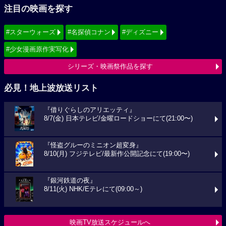
注目の映画を探す
#スターウォーズ
#名探偵コナン
#ディズニー
#少女漫画原作実写化
シリーズ・映画祭作品を探す
必見！地上波放送リスト
『借りぐらしのアリエッティ』
8/7(金) 日本テレビ/金曜ロードショーにて(21:00〜)
『怪盗グルーのミニオン超変身』
8/10(月) フジテレビ/最新作公開記念にて(19:00〜)
『銀河鉄道の夜』
8/11(火) NHK/Eテレにて(09:00～)
映画TV放送スケジュールへ