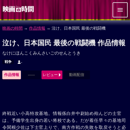
映画の時間
→
作品情報
→ 泣け、日本国民 最後の戦闘機
泣け、日本国民 最後の戦闘機 作品情報
なけにほんこくみんさいごのせんとうき
戦争
-
作品情報
------
レビュー
動画配信
終戦近い小高特攻基地。情報係白井中尉始め殆んどの士官
は、予備学生出身の若い将校である。だが着任早々の基地司
令関根少佐は下士官上りで、南方作戦の失敗を取戻そうと必