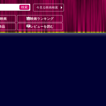
今見る映画検索
の映画
映画ランキング
作品
レビューを読む