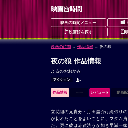
映画の時間メニュー
映画館を探す
映画の時間
→
作品情報
→ 夜の狼
夜の狼 作品情報
よるのおおかみ
アクション
-
作品情報
------
レビュー
動画配
立花組の兄貴分・月田圭介は縄張りの
が切れたことをよいことに、マダム貴
た。更に彼は赤貧洗うが如き早瀬一家