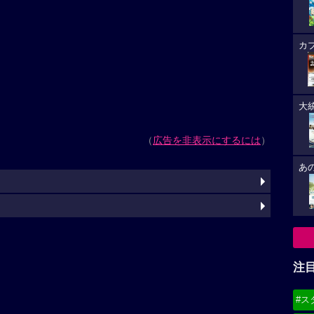
カ
大
（
広告を非表示にするには
）
あ
注
#ス