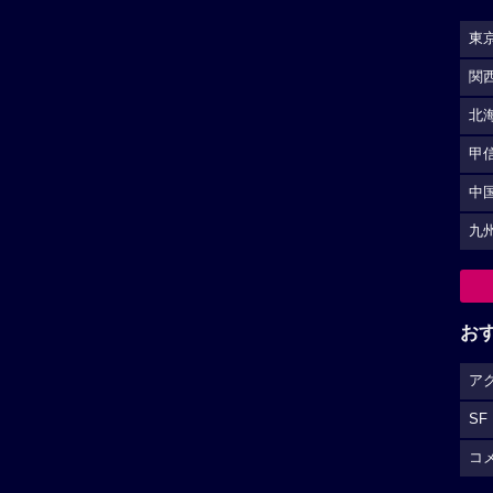
東
関
北
甲
中
九
お
ア
SF
コ