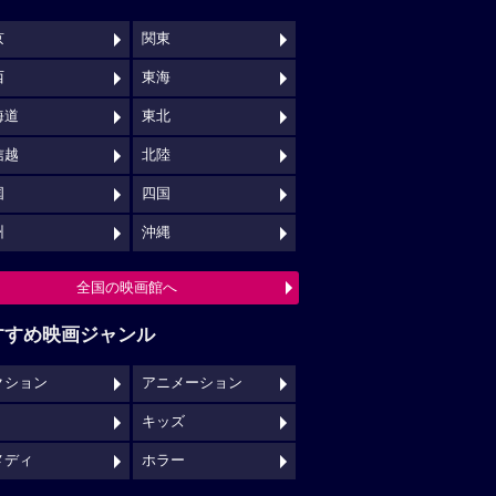
京
関東
西
東海
海道
東北
信越
北陸
国
四国
州
沖縄
全国の映画館へ
すすめ映画ジャンル
クション
アニメーション
キッズ
メディ
ホラー