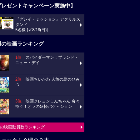
プレゼントキャンペーン実施中】
『グレイ・ミッション』アクリルス
タンド
5名様 [〆8/16(日)]
週の映画ランキング
1位
スパイダーマン：ブランド・
ニュー・デイ
2位
映画ちいかわ 人魚の島のひみ
つ
3位
映画クレヨンしんちゃん 奇々
怪々！オラの妖怪バケ～ション
の映画動員数ランキング