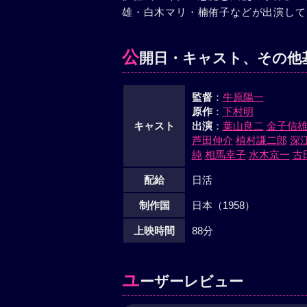
雄・白木マリ・楠侑子などが出演して
公
開日・キャスト、その他
監督
：
牛原陽一
原作
：
下村明
キャスト
出演
：
葉山良二
金子信
芦田伸介
植村謙二郎
深
純
相馬幸子
水木京一
古
配給
日活
制作国
日本（1958）
上映時間
88分
ユ
ーザーレビュー