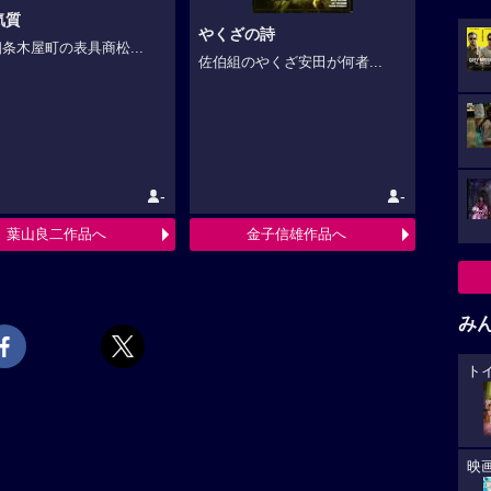
気質
やくざの詩
条木屋町の表具商松...
佐伯組のやくざ安田が何者...
-
-
葉山良二作品へ
金子信雄作品へ
み
ト
映