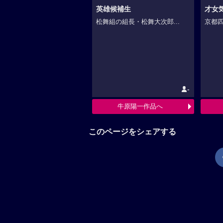
英雄候補生
才女
松舞組の組長・松舞大次郎...
京都四
-
牛原陽一作品へ
このページをシェアする