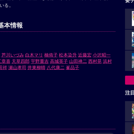
要
いる。
基本情報
雄
芦川いづみ
白木マリ
楠侑子
松本染升
近藤宏
小沢昭一
江章喜
天草四郎
宇野重吉
高城英子
山田禅二
西村晃
浜村
田祥
瀬山孝司
井東柳晴
八代康二
峯品子
注