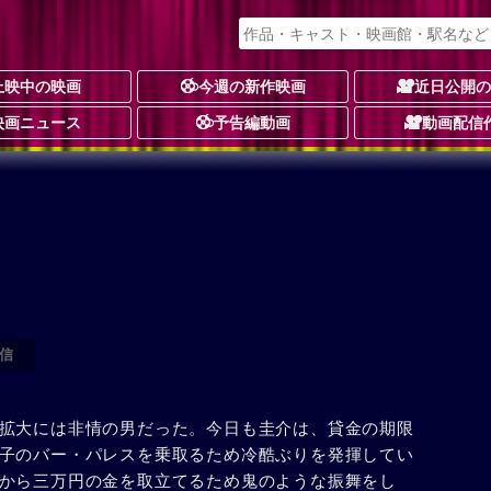
上映中の映画
今週の新作映画
近日公開
映画ニュース
予告編動画
動画配信
信
拡大には非情の男だった。今日も圭介は、貸金の期限
子のバー・パレスを乗取るため冷酷ぶりを発揮してい
から三万円の金を取立てるため鬼のような振舞をし