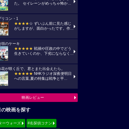
た。 セイレーンがめっちゃ怖か...
プリコン・1
★★★★
☆ ずいぶん前に見た感じ
がしますが、面白かったです。作...
統領のケーキ
★★★★★
戦禍や圧政の中でどう
生きていくのか、下劣にならなく...
の花が咲く丘で、君とまた出会えたら。
★★★★★
NHKラジオ深夜便明日
への言葉,夏の特集は戦争と平...
映画レビュー
目の映画を探す
ターウォーズ
#名探偵コナン