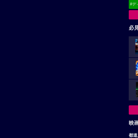
#デ
必
映
都道