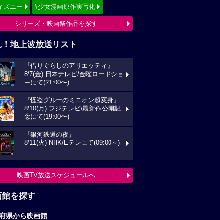
ィズニー
#少女漫画原作実写化
シリーズ・映画祭作品を探す
見！地上波放送リスト
『借りぐらしのアリエッティ』
8/7(金) 日本テレビ/金曜ロードショ
ーにて(21:00〜)
『怪盗グルーのミニオン超変身』
8/10(月) フジテレビ/最新作公開記
念にて(19:00〜)
『銀河鉄道の夜』
8/11(火) NHK/Eテレにて(09:00～)
映画TV放送スケジュールへ
画館を探す
府県から映画館