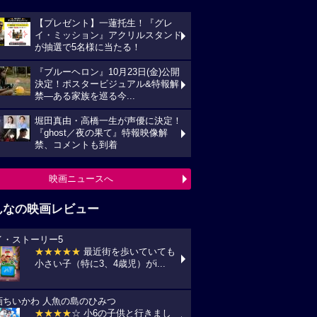
【プレゼント】一蓮托生！『グレ
イ・ミッション』アクリルスタンド
が抽選で5名様に当たる！
『ブルーヘロン』10月23日(金)公開
決定！ポスタービジュアル&特報解
禁―ある家族を巡る今...
堀田真由・高橋一生が声優に決定！
『ghost／夜の果て』特報映像解
禁、コメントも到着
映画ニュースへ
んなの映画レビュー
イ・ストーリー5
★★★★★
最近街を歩いていても
小さい子（特に3、4歳児）がi...
画ちいかわ 人魚の島のひみつ
★★★★
☆ 小6の子供と行きまし