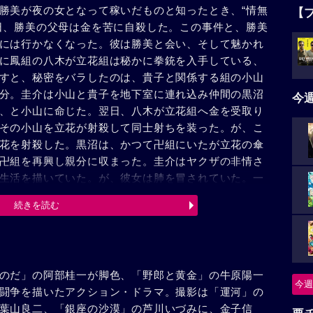
勝美が夜の女となって稼いだものと知ったとき、“情無
【
日、勝美の父母は金を苦に自殺した。この事件と、勝美
には行かなくなった。彼は勝美と会い、そして魅かれ
に鳳組の八木が立花組は秘かに拳銃を入手している、
すと、秘密をバラしたのは、貴子と関係する組の小山
分。圭介は小山と貴子を地下室に連れ込み仲間の黒沼
今
、と小山に命じた。翌日、八木が立花組へ金を受取り
その小山を立花が射殺して同士射ちを装った。が、こ
花を射殺した。黒沼は、かつて卍組にいたが立花の傘
卍組を再興し親分に収まった。圭介はヤクザの非情さ
生活を描いていた。が、彼女は肺を冒されていた。一
を荒され始めた。鳳組は立花の最後に疑問を持出し黒
続きを読む
秘密をバラしたと思い彼をキャバレーに連込んだ。凄
けつけた警官に捕えられた。手錠をはめた圭介に、勝
だ。
のだ」の阿部桂一が脚色、「野郎と黄金」の牛原陽一
今週
闘争を描いたアクション・ドラマ。撮影は「運河」の
葉山良二、「銀座の沙漠」の芦川いづみに、金子信