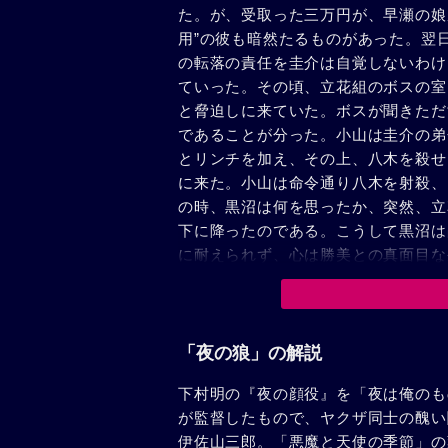
た。が、受取った三万円が、早瀬の娘
用”の彼も暗然たるものがあった。翌
の転落の責任を圭介は自覚しないわけ
ていった。その頃、立花組のボスの室
と脅迫しに来ていた。ボスが聞きただ
であることが分った。小山は圭介の弟
とリンチを加え、その上、八木を殺せ
に来た。小山は命令通り八木を射殺、
の時、黒沼は何を思ったか、突然、立
下に降ったのである。こうして黒沼は
に耐えられず、心は勝美との真面目な
方、黒沼の卍組はやはり鳳組に縄張り
沼を脅しにかかった。黒沼は、圭介が
惨な死闘、圭介は黒沼を倒したが、駈
美が、いつまでも待っている、と叫ん
「夜の狼」の解説
下村明の『夜の顔役』を「夜は俺のも
が監督したもので、ヤクザ同士の醜い
伊佐山三郎。「悪魔と天使の季節」の