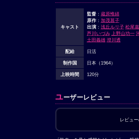
監督
：
蔵原惟繕
原作
：
加茂菖子
キャスト
出演
：
浅丘ルリ子
松尾
芦川いづみ
上野山功一
土田義雄
澄川透
配給
日活
制作国
日本（1964）
上映時間
120分
ユ
ーザーレビュー
レビュー