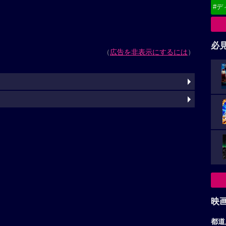
#デ
必
（
広告を非表示にするには
）
映
都道