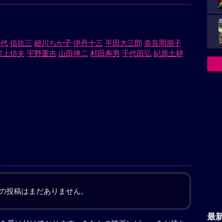
嘉代
信欣三
細川ちか子
伊丹十三
平田大三郎
奈良岡朋子
河上信夫
宇野重吉
山田禅二
村田寿男
千代田弘
紀原土耕
の投稿はまだありません。
最