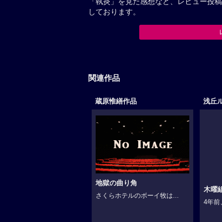
「執炎」を見た感想など、レビュー投稿
しております。
関連作品
蔵原惟繕作品
浅丘
地獄の曲り角
木曜
さくらホテルのボーイ牧は...
4年前