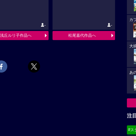
カ
-
-
浅丘ルリ子作品へ
松尾嘉代作品へ
大
あ
注
#ス