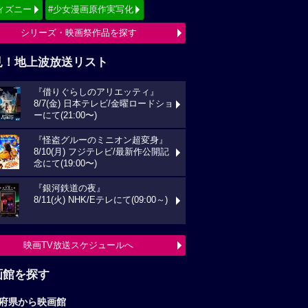
ィズニー
#少女漫画原作実写化
シリーズ・映画祭作品を探す
見！地上波放送リスト
『借りぐらしのアリエッティ』
8/7(金) 日本テレビ/金曜ロードショ
ーにて(21:00〜)
『怪盗グルーのミニオン超変身』
8/10(月) フジテレビ/最新作公開記
念にて(19:00〜)
『銀河鉄道の夜』
8/11(火) NHK/Eテレにて(09:00～)
映画TV放送スケジュールへ
画館を探す
府県から映画館