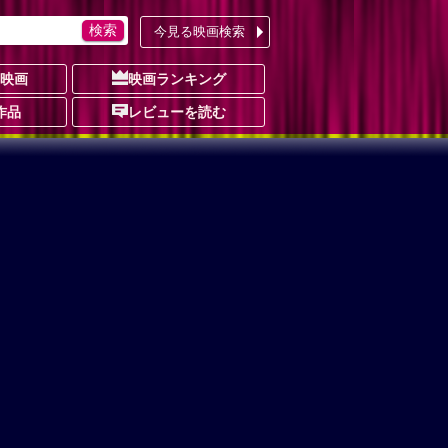
今見る映画検索
の映画
映画ランキング
作品
レビューを読む