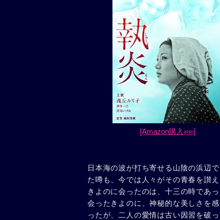
[Amazon購入
]
(PR)
日本海の波が打ち寄せる山陰の浜辺で
た噂も、今では人々がその青春を讃え
きよのに会ったのは、十三の時であっ
会ったきよのに、神秘的な美しさを感
ったが、二人の愛情は古い因習を破っ