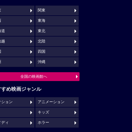
京
関東
西
東海
海道
東北
信越
北陸
国
四国
州
沖縄
全国の映画館へ
すすめ映画ジャンル
クション
アニメーション
キッズ
メディ
ホラー