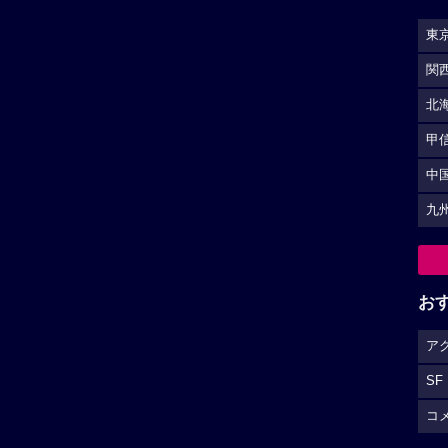
東
関
北
甲
中
九
お
ア
SF
コ