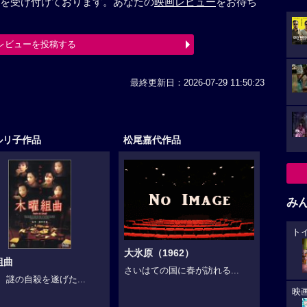
を受け付けております。あなたの
映画レビュー
をお待ち
レビューを投稿する
最終更新日：2026-07-29 11:50:23
ルリ子作品
松尾嘉代作品
み
ト
大氷原（1962）
組曲
さいはての国に春が訪れる...
、謎の自殺を遂げた...
映