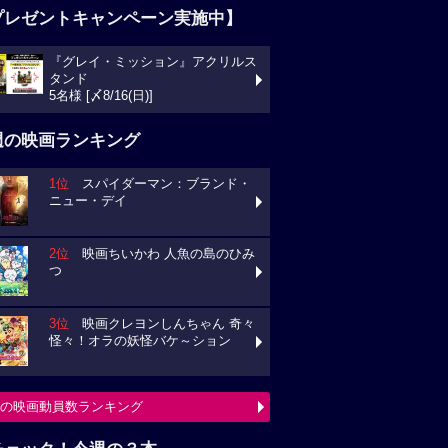
プレゼントキャンペーン実施中】
『グレイ・ミッション』アクリルス
タンド
5名様 [〆8/16(日)]
週の映画ランキング
1位
スパイダーマン：ブランド・
ニュー・デイ
2位
映画ちいかわ 人魚の島のひみ
つ
3位
映画クレヨンしんちゃん 奇々
怪々！オラの妖怪バケ～ション
の映画動員数ランキング