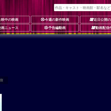
上映中の映画
今週の新作映画
近日公開
映画ニュース
予告編動画
動画配信
信