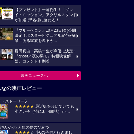
【プレゼント】一蓮托生！『グレ
イ・ミッション』アクリルスタンド
が抽選で5名様に当たる！
『ブルーヘロン』10月23日(金)公開
決定！ポスタービジュアル&特報解
禁―ある家族を巡る今...
堀田真由・高橋一生が声優に決定！
『ghost／夜の果て』特報映像解
禁、コメントも到着
映画ニュースへ
んなの映画レビュー
イ・ストーリー5
★★★★★
最近街を歩いていても
小さい子（特に3、4歳児）がi...
画ちいかわ 人魚の島のひみつ
★★★★
☆ 小6の子供と行きまし