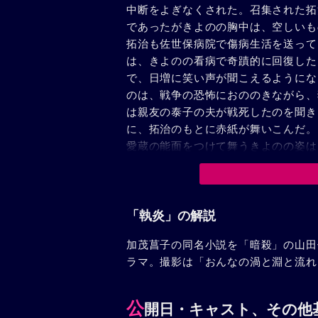
中断をよぎなくされた。召集された拓
であったがきよのの胸中は、空しいも
拓治も佐世保病院で傷病生活を送って
は、きよのの看病で奇蹟的に回復した
で、日増に笑い声が聞こえるようにな
のは、戦争の恐怖におののきながら、
は親友の泰子の夫が戦死したのを聞き
に、拓治のもとに赤紙が舞いこんだ。
愛蔵の能面をつけて舞うきよのの姿は
よのは、拓治の思い出を抱いてさまよ
労から倒れたきよのは、こんこんと眠
実を知らされず、やがて意識を回復し
黒髪を切り仏壇に供えて、拓治の命を
「執炎」の解説
加茂菖子の同名小説を「暗殺」の山田
ラマ。撮影は「おんなの渦と淵と流れ
公
開日・キャスト、その他