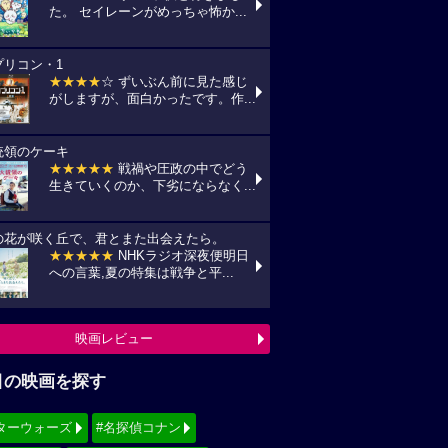
た。 セイレーンがめっちゃ怖か...
プリコン・1
★★★★
☆ ずいぶん前に見た感じ
がしますが、面白かったです。作...
統領のケーキ
★★★★★
戦禍や圧政の中でどう
生きていくのか、下劣にならなく...
の花が咲く丘で、君とまた出会えたら。
★★★★★
NHKラジオ深夜便明日
への言葉,夏の特集は戦争と平...
映画レビュー
目の映画を探す
ターウォーズ
#名探偵コナン