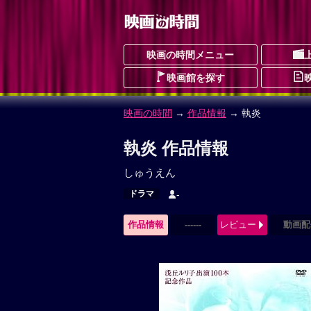
映画の時間メニュー
映画館を探す
映画の時間
→
作品情報
→ 執炎
執炎 作品情報
しゅうえん
ドラマ
-
作品情報
------
レビュー
動画配