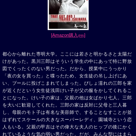
[Amazon購入
]
(PR)
都心から離れた専明大学。ここには若さと明かるさと太陽だ
けがあった。黒川三郎はそういう学生の中にあって特に野放
図でくったくのない男だった。だから、授業中にうっかり
「夜の女を買った」と喋ったため、女生徒の吊し上げにあ
い、プールに投げこまれてしまった。びしょ濡れの三郎を家
が近くだという女生徒浅田けい子が父の服をかしてくれるこ
とになった。けい子の家は、父親の他は女ばかり七人。三郎
を大いに歓迎してくれた。三郎の家は反対に父母と三人暮
し、母親のモト子は有名な美容師で、することなすことが並
はずれてスケールの大きなスーパーレディ、園城寺という恋
人もいる。父親の甲吉はその偉大な夫人のヒップの後にかく
れているような気の弱い男だった。だが、みんな型にはまら