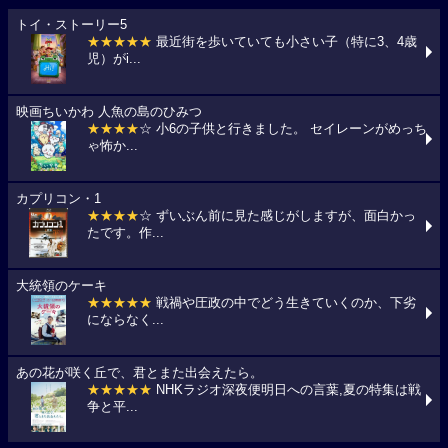
トイ・ストーリー5
★★★★★
最近街を歩いていても小さい子（特に3、4歳
児）がi...
映画ちいかわ 人魚の島のひみつ
★★★★
☆ 小6の子供と行きました。 セイレーンがめっち
ゃ怖か...
カプリコン・1
★★★★
☆ ずいぶん前に見た感じがしますが、面白かっ
たです。作...
大統領のケーキ
★★★★★
戦禍や圧政の中でどう生きていくのか、下劣
にならなく...
あの花が咲く丘で、君とまた出会えたら。
★★★★★
NHKラジオ深夜便明日への言葉,夏の特集は戦
争と平...