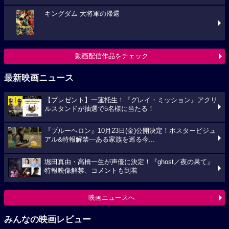
キングダム 大将軍の帰還
動画配信作品をチェック
最新映画ニュース
【プレゼント】一蓮托生！『グレイ・ミッション』アクリ
ルスタンドが抽選で5名様に当たる！
『ブルーヘロン』10月23日(金)公開決定！ポスタービジュ
アル&特報解禁―ある家族を巡る今...
堀田真由・高橋一生が声優に決定！『ghost／夜の果て』
特報映像解禁、コメントも到着
映画ニュースへ
みんなの映画レビュー