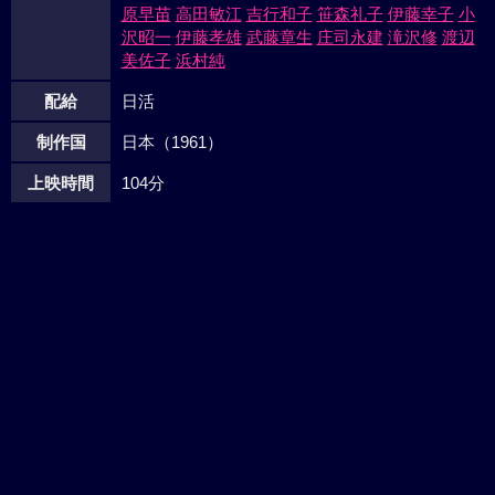
などどこにもみられなかった。三郎はけい子と婚約した。将
原早苗
高田敏江
吉行和子
笹森礼子
伊藤幸子
小
来、三郎とけい子はアメリカに行くかも知れないのだ。
沢昭一
伊藤孝雄
武藤章生
庄司永建
滝沢修
渡辺
美佐子
浜村純
配給
日活
制作国
日本（1961）
上映時間
104分