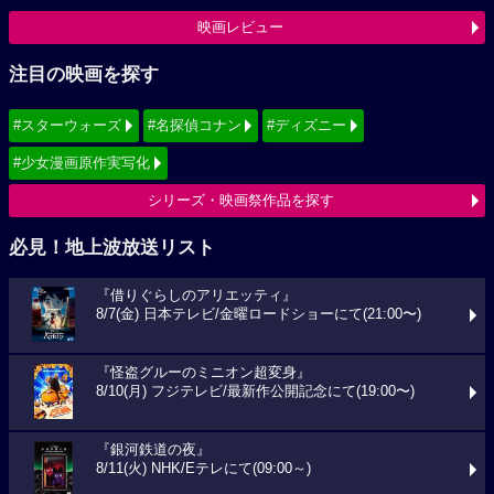
映画レビュー
注目の映画を探す
#スターウォーズ
#名探偵コナン
#ディズニー
#少女漫画原作実写化
シリーズ・映画祭作品を探す
必見！地上波放送リスト
『借りぐらしのアリエッティ』
8/7(金) 日本テレビ/金曜ロードショーにて(21:00〜)
『怪盗グルーのミニオン超変身』
8/10(月) フジテレビ/最新作公開記念にて(19:00〜)
『銀河鉄道の夜』
8/11(火) NHK/Eテレにて(09:00～)