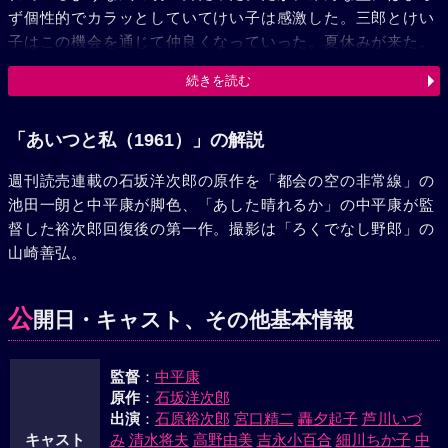
ず個性的でカラッとしていてけい子は感激した。三郎とけい
子はこの機会を通じて仲良くなっていった。夏休みが来た。
三郎やけい子たち五人のクラスメートは東北地方を廻って軽
続きを読む
井沢にある三郎の別荘までドライブを決行した。軽井沢につ
いた晩、突然、モト子が円城寺と弟子の松本みち子を連れて
やって来た。けい子は、みち子の三郎に対する態度にふと不
「あいつと私（1961）」の解説
審の念を抱いた。女の愛する者への直感だった。問いつめら
週刊読売連載の石坂洋次郎の原作を「都会の空の非常線」の
れた三郎は、みち子と以前に関係のあったことを告白した。
池田一朗と中平康が脚色、「あした晴れるか」の中平康が監
けい子は泣きながら外へとびだした。後を追った三郎は、泣
督した裕次郎回復後の第一作。撮影は「ろくでなし野郎」の
きじゃくるけい子を強引に接吻した。二人の仲はこれがもと
山崎善弘。
でもっと強力となった。二学期が始まり秋風が吹く頃、モト
子の誕生日がやって来た。けい子、円城寺、そして、モト子
の昔の友達というアメリカでホテルを経営する阿川が久し振
公
開日・キャスト、その他基本情報
りに日本に帰って来て出席していた。楽しかったパーティ
も、阿川が三郎に“アメリカでホテルの後を継いでくれ”とい
監督
：
中平康
ったことからパーティはメチャメチャとなった。三郎はモト
原作
：
石坂洋次郎
子と阿川の間に出来た子供だったのだ。翌日、モト子はすっ
出演
：
石原裕次郎
宮口精二
轟夕起子
芦川いづ
かり元の陽気さを取り戻し、三郎も出生の秘密を知った暗さ
キャスト
み
清水将夫
高野由美
吉永小百合
細川ちか子
中