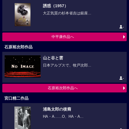
誘惑（1957）
大正気質の杉本省吉は銀座...
-
中平康作品へ
石原裕次郎作品
山と谷と雲
日本アルプスで、牧戸次郎...
-
石原裕次郎作品へ
宮口精二作品
浦島太郎の後裔
HA・A……O、HA・A...