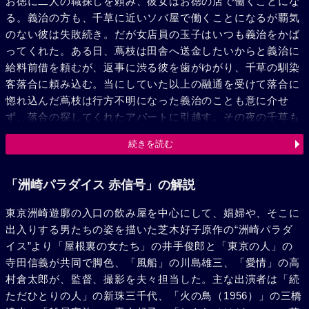
お徳に二人の職探しを頼み、彼女はお徳の店で働くことにな
る。義治の方も、千草に近いソバ屋で働くことになるが覇気
のない彼は失敗続き。だが女店員の玉子はいつも義治をかば
ってくれた。ある日、蔦枝は田舎へ送金したいからと義治に
給料前借を頼むが、返事に渋る彼を歯がゆがり、千草の馴染
客落合に頼み込む。当にしていた以上の融通を受けて落合に
惚れ込んだ蔦枝は行方不明になった義治のことも意に介せ
ず、落合の探してくれたアパートに引越す。その夜の千草も
客の出入りはひっきりなし。騙されて廓に連れ込まれた初江
続きを読む
に惹かれ、以前から彼女を救おうと努める純情青年信夫が、
救出は無理だとしおれている処に義治が戻って来たが、蔦枝
と落合の一件を聞き再び表へ飛び出す。その時、ある女と駈
「洲崎パラダイス 赤信号」の解説
落していたお徳の旦那伝七が現われ、喜んだお徳は玉子に留
東京洲崎遊廓の入口の飲み屋を中心にして、娼婦や、そこに
守を頼み揃って外出。落合を探し疲れた義治が千草に戻る
出入りする男たちの姿を描いた芝木好子原作の“洲崎パラダ
と、お徳から堅気な玉子と一緒になれと水を向けられ万更で
イス”より「屋根裏の女たち」の井手俊郎と「東京の人」の
もない。或る夕刻、そろそろ落合にも飽きた蔦枝が義治に逢
寺田信義が共同で脚色、「風船」の川島雄三、「愛情」の高
おうと千草に来る。玉子のお蔭で堅気になろうとした義治
村倉太郎が、監督、撮影を夫々担当した。主な出演者は「続
も、これを聞いてまた心迷う。やがて、洲崎神社の境内で伝
ただひとりの人」の新珠三千代、「火の鳥（1956）」の三橋
七が殺され、お徳は死体にすがって泣いた。翌朝、蔦枝と義