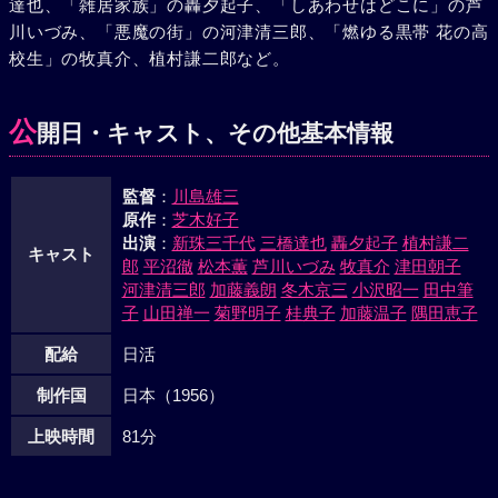
達也、「雑居家族」の轟夕起子、「しあわせはどこに」の芦
治は、ふたたび勝鬨橋にいた。今度は義治が蔦枝の手を引い
川いづみ、「悪魔の街」の河津清三郎、「燃ゆる黒帯 花の高
てバスに乗り込むのだった。
校生」の牧真介、植村謙二郎など。
公
開日・キャスト、その他基本情報
監督
：
川島雄三
原作
：
芝木好子
出演
：
新珠三千代
三橋達也
轟夕起子
植村謙二
キャスト
郎
平沼徹
松本薫
芦川いづみ
牧真介
津田朝子
河津清三郎
加藤義朗
冬木京三
小沢昭一
田中筆
子
山田禅一
菊野明子
桂典子
加藤温子
隅田恵子
配給
日活
制作国
日本（1956）
上映時間
81分