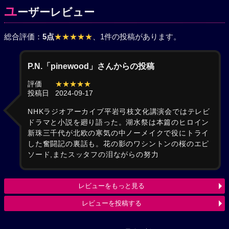
ユ
ーザーレビュー
総合評価：
5点
★★★★★
、1件の投稿があります。
P.N.「pinewood」さんからの投稿
評価
★★★★★
投稿日
2024-09-17
NHKラジオアーカイブ平岩弓枝文化講演会ではテレビ
ドラマと小説を廻り語った。湖水祭は本篇のヒロイン
新珠三千代が北欧の寒気の中ノーメイクで役にトライ
した奮闘記の裏話も。花の影のワシントンの桜のエピ
ソード,またスッタフの泪ながらの努力
レビューをもっと見る
レビューを投稿する