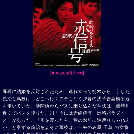
[Amazon購入
]
(PR)
両親に結婚を反対されたため、連れ立って栃木から上京した
義治と蔦枝は、どこへ行くアテもなく夕暮の浅草吾妻橋附近
を歩いていた。勝鬨橋からバスに乗り込んだ蔦枝は、洲崎川
近くでバスを降りた。川向うには赤線停滞「洲崎パラダイ
ス」があった。「川を渡ったら、昔のお前に逆戻りじゃねえ
か」と案ずる義治をよそに蔦枝は、一杯のみ屋“千草”の女将