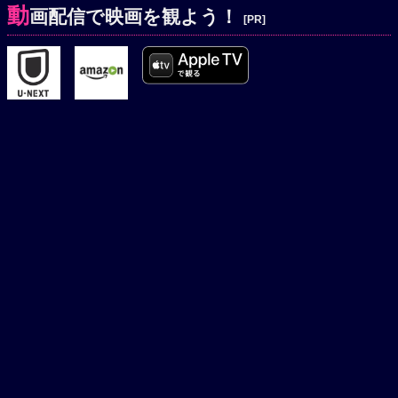
動
画配信で映画を観よう！
[PR]