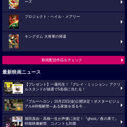
ーズ
プロジェクト・ヘイル・メアリー
キングダム 大将軍の帰還
動画配信作品をチェック
最新映画ニュース
【プレゼント】一蓮托生！『グレイ・ミッション』アクリ
ルスタンドが抽選で5名様に当たる！
『ブルーヘロン』10月23日(金)公開決定！ポスタービジュ
アル&特報解禁―ある家族を巡る今...
堀田真由・高橋一生が声優に決定！『ghost／夜の果て』
特報映像解禁、コメントも到着