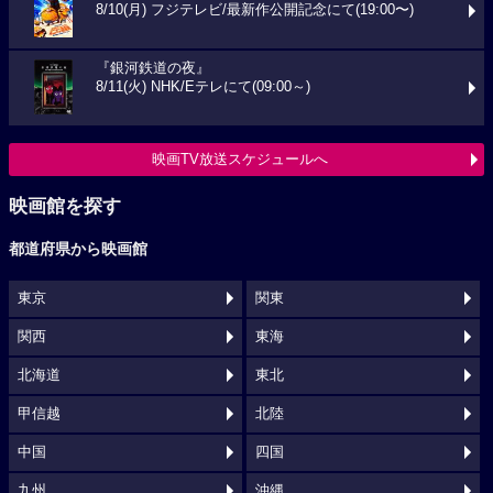
8/10(月) フジテレビ/最新作公開記念にて(19:00〜)
『銀河鉄道の夜』
8/11(火) NHK/Eテレにて(09:00～)
映画TV放送スケジュールへ
映画館を探す
都道府県から映画館
東京
関東
関西
東海
北海道
東北
甲信越
北陸
中国
四国
九州
沖縄