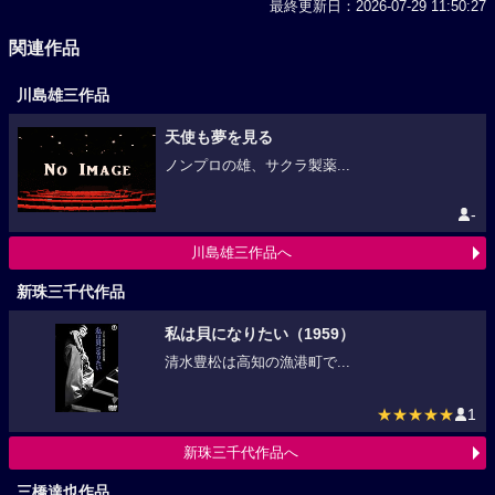
最終更新日：2026-07-29 11:50:27
関連作品
川島雄三作品
天使も夢を見る
ノンプロの雄、サクラ製薬...
-
川島雄三作品へ
新珠三千代作品
私は貝になりたい（1959）
清水豊松は高知の漁港町で...
★★★★★
1
新珠三千代作品へ
三橋達也作品