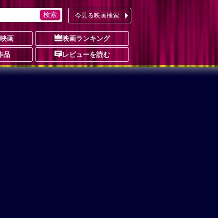
今見る映画検索
の映画
映画ランキング
作品
レビューを読む