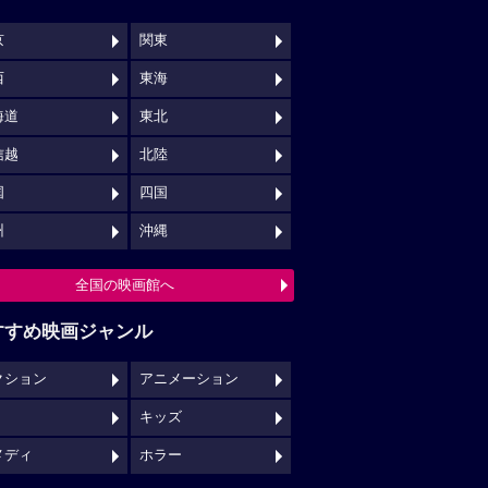
京
関東
西
東海
海道
東北
信越
北陸
国
四国
州
沖縄
全国の映画館へ
すすめ映画ジャンル
クション
アニメーション
キッズ
メディ
ホラー