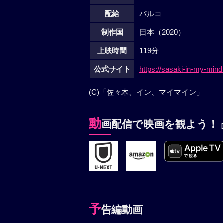
配給
パルコ
制作国
日本（2020）
上映時間
119分
公式サイト
https://sasaki-in-my-min
(C)「佐々木、イン、マイマイン」
動
画配信で映画を観よう！
予
告編動画