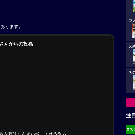
カ
があります。
まに」さんからの投稿
大
あ
注
#ス
歌を聴け』を思い起こさせる作品。