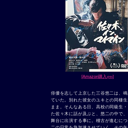
[Amazon購入
]
(PR)
俳優を志して上京した三谷悠二は、鳴
ていた。別れた彼女のユキとの同棲生
まま。そんなある日、高校の同級生・
た佐々木に話が及ぶと、悠二の中で、
舞台に出演する事に。稽古が進むにつ
二の日常を急加速させていく。その矢