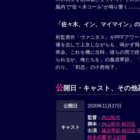
脳内で“佐々木コール”が鳴り響く……
「佐々木、イン、マイマイン」の
初監督作「ヴァニタス」がPFFアワー
優を志して上京しながらも、鳴かず飛
再会。これを機に当時、彼らの間で絶
られるか、俺たちを」の藤原季節、「
のり、「初恋」の小西桜子。
公
開日・キャスト、その他
公開日
2020年11月27日
監督
：
内山拓也
脚本
：
内山拓也
細川岳
キャスト
出演
：
藤原季節
細川岳
鈴木卓爾
村上虹郎