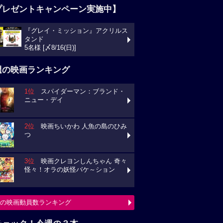
プレゼントキャンペーン実施中】
『グレイ・ミッション』アクリルス
タンド
5名様 [〆8/16(日)]
週の映画ランキング
1位
スパイダーマン：ブランド・
ニュー・デイ
2位
映画ちいかわ 人魚の島のひみ
つ
3位
映画クレヨンしんちゃん 奇々
怪々！オラの妖怪バケ～ション
の映画動員数ランキング