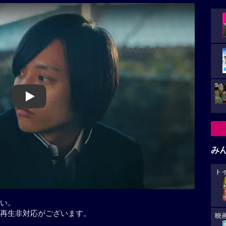
Play
み
ト
い。
再生非対応がございます。
映