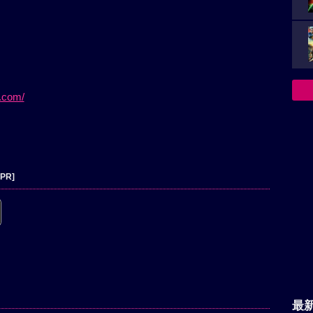
d.com/
[PR]
最