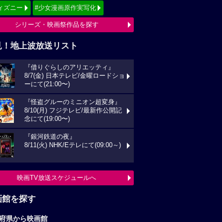
ィズニー
#少女漫画原作実写化
シリーズ・映画祭作品を探す
見！地上波放送リスト
『借りぐらしのアリエッティ』
8/7(金) 日本テレビ/金曜ロードショ
ーにて(21:00〜)
『怪盗グルーのミニオン超変身』
8/10(月) フジテレビ/最新作公開記
念にて(19:00〜)
『銀河鉄道の夜』
8/11(火) NHK/Eテレにて(09:00～)
映画TV放送スケジュールへ
画館を探す
府県から映画館