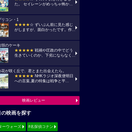
た。 セイレーンがめっちゃ怖か...
プリコン・1
★★★★
☆ ずいぶん前に見た感じ
がしますが、面白かったです。作...
統領のケーキ
★★★★★
戦禍や圧政の中でどう
生きていくのか、下劣にならなく...
の花が咲く丘で、君とまた出会えたら。
★★★★★
NHKラジオ深夜便明日
への言葉,夏の特集は戦争と平...
映画レビュー
目の映画を探す
ターウォーズ
#名探偵コナン