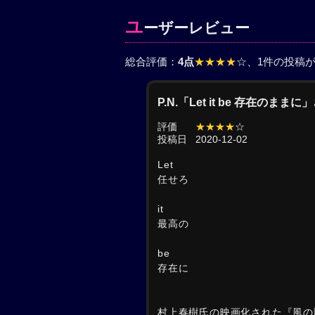
ユ
ーザーレビュー
総合評価：
4点
★★★★
☆
、1件の投稿
P.N.「Let it be 存在のま
評価
★★★★
☆
投稿日
2020-12-02
Let
任せろ
it
最高の
be
存在に
村上春樹氏の映画化された『風の