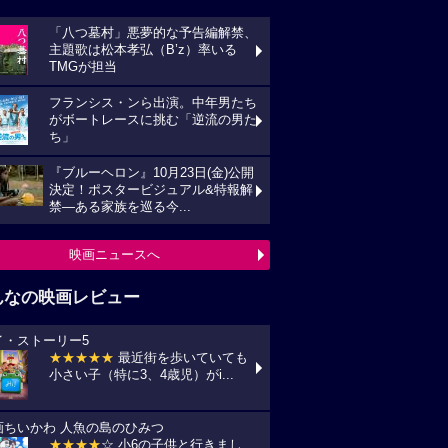
「八つ墓村」悪夢的な予告編解禁、
主題歌は松本孝弘（B’z）率いる
TMGが担当
フランシス・ンら出演。中年男たち
がボートレースに挑む「逆流の男た
ち」
『ブルーヘロン』10月23日(金)公開
決定！ポスタービジュアル&特報解
禁―ある家族を巡る今...
映画ニュースへ
んなの映画レビュー
イ・ストーリー5
★★★★★
最近街を歩いていても
小さい子（特に3、4歳児）がi...
画ちいかわ 人魚の島のひみつ
★★★★
☆ 小6の子供と行きまし