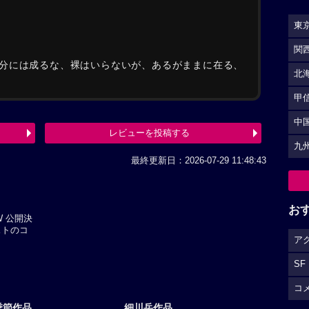
東
関
分には成るな、裸はいらないが、あるがままに在る、
北
甲
中
レビューを投稿する
九
最終更新日：2026-07-29 11:48:43
お
W 公開決
ストのコ
ア
SF
コ
季節作品
細川岳作品