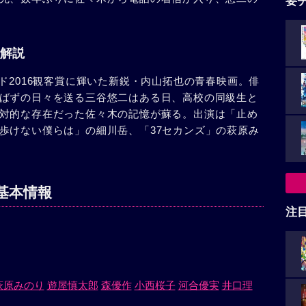
要
。
解説
ド2016観客賞に輝いた新鋭・内山拓也の青春映画。俳
ばずの日々を送る三谷悠二はある日、高校の同級生と
対的な存在だった佐々木の記憶が蘇る。出演は「止め
歩けない僕らは」の細川岳、「37セカンズ」の萩原み
基本情報
注
萩原みのり
遊屋慎太郎
森優作
小西桜子
河合優実
井口理