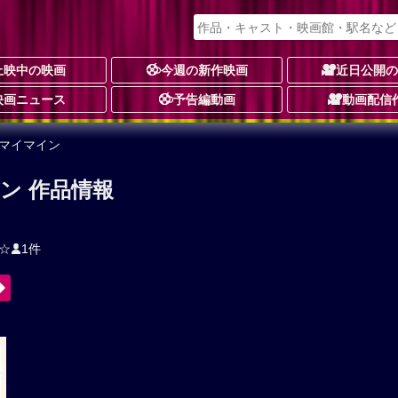
上映中の映画
今週の新作映画
近日公開
映画ニュース
予告編動画
動画配信
、マイマイン
ン 作品情報
☆
1件