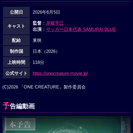
公開日
2026年6月5日
監督
：
岸枢宇己
キャスト
出演
：
サッカー日本代表 SAMURAI BLUE
配給
東映
制作国
日本（2026）
上映時間
118分
公式サイト
https://onecreature-movie.jp/
(C)2026 「ONE CREATURE」製作委員会
予
告編動画