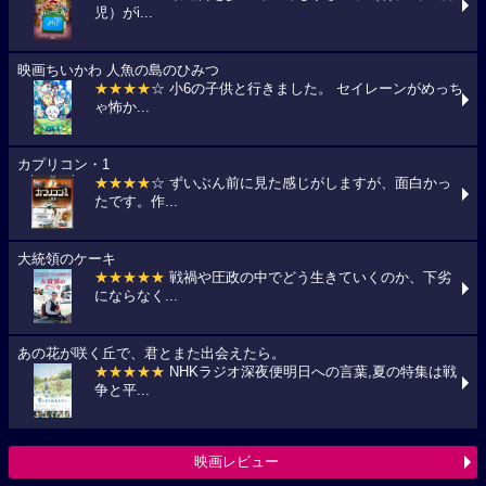
児）がi...
映画ちいかわ 人魚の島のひみつ
★★★★
☆ 小6の子供と行きました。 セイレーンがめっち
ゃ怖か...
カプリコン・1
★★★★
☆ ずいぶん前に見た感じがしますが、面白かっ
たです。作...
大統領のケーキ
★★★★★
戦禍や圧政の中でどう生きていくのか、下劣
にならなく...
あの花が咲く丘で、君とまた出会えたら。
★★★★★
NHKラジオ深夜便明日への言葉,夏の特集は戦
争と平...
映画レビュー