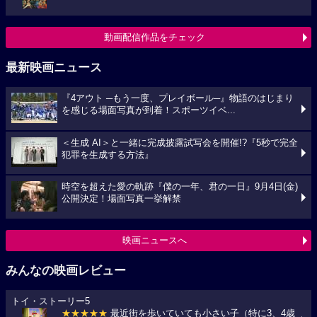
動画配信作品をチェック
最新映画ニュース
『4アウト ─もう一度、プレイボール─』物語のはじまり
を感じる場面写真が到着！スポーツイベ...
＜生成 AI＞と一緒に完成披露試写会を開催!?『5秒で完全
犯罪を生成する方法』
時空を超えた愛の軌跡『僕の一年、君の一日』9月4日(金)
公開決定！場面写真一挙解禁
映画ニュースへ
みんなの映画レビュー
トイ・ストーリー5
★★★★★
最近街を歩いていても小さい子（特に3、4歳