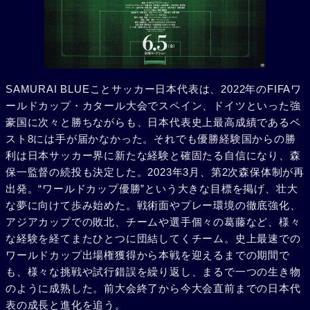
SAMURAI BLUEことサッカー日本代表は、2022年のFIFAワ
ールドカップ・カタール大会でスペイン、ドイツといった強
豪国に次々と勝ちながらも、日本代表史上最高成績であるベ
スト8には手が届かなかった。それでも優勝経験国からの勝
利は日本サッカー界に新たな経験と確固たる自信になり、森
保一監督の続投も決定した。2023年3月、第2次森保体制が再
出発。“ワールドカップ優勝”という大きな目標を掲げ、壮大
な夢に向けて歩み始めた。戦術面やプレー環境の徹底強化、
アジアカップでの敗北、チームや選手個々の葛藤など、様々
な経験を経てまたひとつに団結してくチーム。史上最速での
ワールドカップ出場権獲得から本戦を迎えるまでの期間で
も、様々な挑戦や試行錯誤を繰り返し、まるで一つの生き物
のように成熟した。前大会終了から今大会直前までの日本代
表の成長と進化を追う。