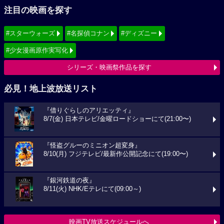
注目の映画を探す
#スターウォーズ
#名探偵コナン
#ディズニー
#少女漫画原作実写化
シリーズ・映画祭作品を探す
必見！地上波放送リスト
『借りぐらしのアリエッティ』
8/7(金) 日本テレビ/金曜ロードショーにて(21:00〜)
『怪盗グルーのミニオン超変身』
8/10(月) フジテレビ/最新作公開記念にて(19:00〜)
『銀河鉄道の夜』
8/11(火) NHK/Eテレにて(09:00～)
映画TV放送スケジュールへ