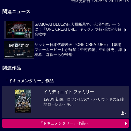
最終更新日：2026-07-29 11:50:15
関連ニュース
SAMURAI BLUEの巨大横断幕で、会場全体が一つ
に！『ONE CREATURE』キックオフ特別試写会舞
台挨拶
サッカー⽇本代表映画『ONE CREATURE』【劇場
マナームービー】が解禁！中村俊輔、中山雅史、澤
穂希、森保一らが登場
関連作品
「ドキュメンタリー」作品
イミディエイト ファミリー
1970年初頭、ロサンゼルス・ハリウッドの丘陵
地ローレル・キ...
-
「ドキュメンタリー」作品へ