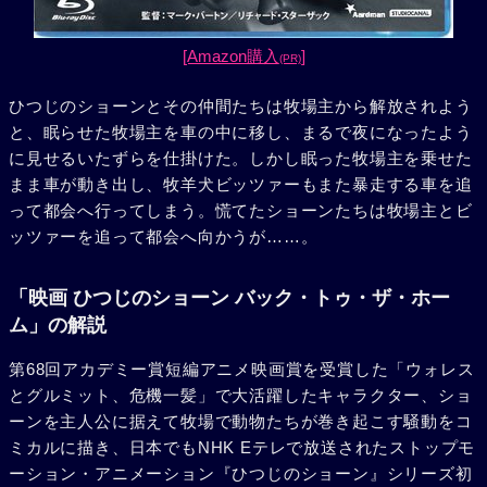
[Amazon購入
]
(PR)
ひつじのショーンとその仲間たちは牧場主から解放されよう
と、眠らせた牧場主を車の中に移し、まるで夜になったよう
に見せるいたずらを仕掛けた。しかし眠った牧場主を乗せた
まま車が動き出し、牧羊犬ビッツァーもまた暴走する車を追
って都会へ行ってしまう。慌てたショーンたちは牧場主とビ
ッツァーを追って都会へ向かうが……。
「映画 ひつじのショーン バック・トゥ・ザ・ホー
ム」の解説
第68回アカデミー賞短編アニメ映画賞を受賞した「ウォレス
とグルミット、危機一髪」で大活躍したキャラクター、ショ
ーンを主人公に据えて牧場で動物たちが巻き起こす騒動をコ
ミカルに描き、日本でもNHK Eテレで放送されたストップモ
ーション・アニメーション『ひつじのショーン』シリーズ初