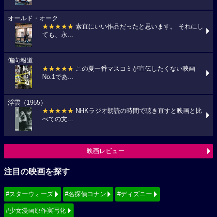
オールド・オーク
★★★★★
素直にいい作品だったと思います。 それにし
ても、永...
偏向報道
★★★★★
この夏一番マスコミが宣伝したくない映画
No.1であ...
浮雲（1955）
★★★★★
NHKラジオ朗読の時間で聴き直すと映画と比
べての文...
映画レビュー
注目の映画を探す
#スターウォーズ
#名探偵コナン
#ディズニー
#少女漫画原作実写化