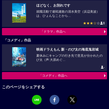
ほどなく、お別れです
就職活動で連戦連敗の清水美空（浜辺美波）
は、ひょんなことから...
★★★☆
☆
8
「ドラマ」作品へ
「コメディ」作品
映画ドラえもん 新・のび太の海底鬼岩城
夏休みにキャンプの行き先で意見が分かれたの
び太（声:大原めぐ...
-
「コメディ」作品へ
このページをシェアする