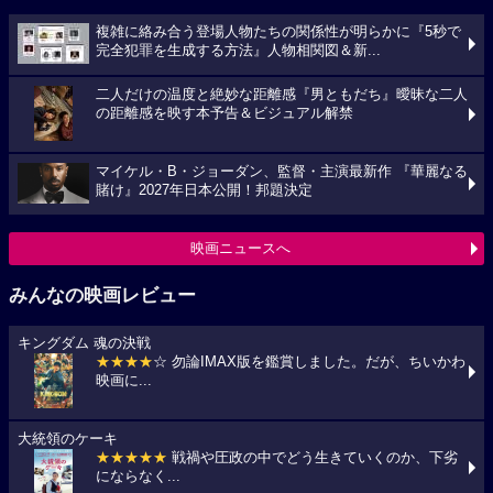
複雑に絡み合う登場人物たちの関係性が明らかに『5秒で
完全犯罪を生成する方法』人物相関図＆新...
二人だけの温度と絶妙な距離感『男ともだち』曖昧な二人
の距離感を映す本予告＆ビジュアル解禁
マイケル・B・ジョーダン、監督・主演最新作 『華麗なる
賭け』2027年日本公開！邦題決定
映画ニュースへ
みんなの映画レビュー
キングダム 魂の決戦
★★★★
☆ 勿論IMAX版を鑑賞しました。だが、ちいかわ
映画に...
大統領のケーキ
★★★★★
戦禍や圧政の中でどう生きていくのか、下劣
にならなく...