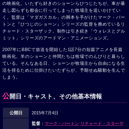
の映画化。いたずら好きのショーンらひつじたちが、車が暴
走し図らずも都会に行ってしまった牧場主を追いかけてい
く。監督は「マダガスカル」の脚本を手がけたマーク・バー
トンと『ひつじのショーン』シリーズの監督を務めているリ
チャード・スターザック。制作は引き続き「ウォレスとグル
ミット」シリーズのアードマン・アニメーションズ。
2007年にBBCで放送を開始した1話7分の短篇アニメを長篇
映画化。羊のショーンと仲間たちは牧場でのんびりと暮らし
ている。そんなある日、ショーンが牧場主から自由になる生
活を得るために仕掛けたいたずらが、予期せぬ騒動を生んで
しまう。
公
開日・キャスト、その他基本情報
公開日
2015年7月4日
監督
：
マーク・バートン
リチャード・スターザ