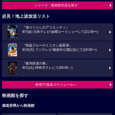
シリーズ・映画祭作品を探す
必見！地上波放送リスト
『借りぐらしのアリエッティ』
8/7(金) 日本テレビ/金曜ロードショーにて(21:00〜)
『怪盗グルーのミニオン超変身』
8/10(月) フジテレビ/最新作公開記念にて(19:00〜)
『銀河鉄道の夜』
8/11(火) NHK/Eテレにて(09:00～)
映画TV放送スケジュールへ
映画館を探す
都道府県から映画館